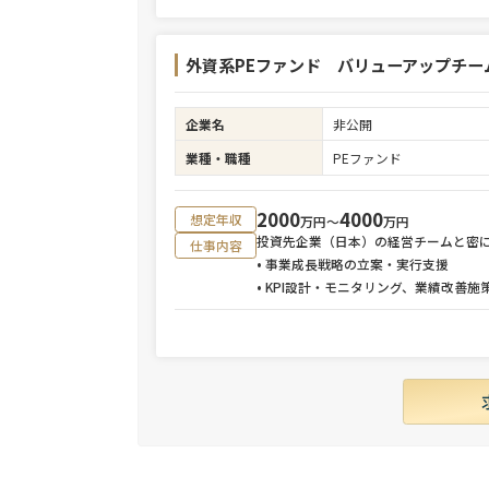
外資系PEファンド バリューアップチー
企業名
非公開
業種・職種
PEファンド
2000
4000
想定年収
万円〜
万円
投資先企業（日本）の経営チームと密
仕事内容
• 事業成長戦略の立案・実行支援
• KPI設計・モニタリング、業績改善施