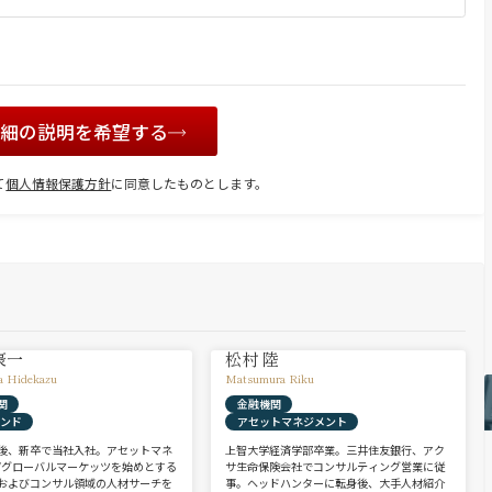
詳細の説明を希望する
て
個人情報保護方針
に同意したものとします。
豪一
松村 陸
a Hidekazu
Matsumura Riku
関
金融機関
ァンド
アセットマネジメント
後、新卒で当社入社。アセットマネ
上智大学経済学部卒業。三井住友銀行、アク
/グローバルマーケッツを始めとする
サ生命保険会社でコンサルティング営業に従
およびコンサル領域の人材サーチを
事。ヘッドハンターに転身後、大手人材紹介