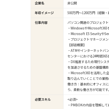
企業名
非公開
年収イメージ
500万円〜1200万円（経
仕事内容
パソコン関連のプロジェクト
・WindowsやMicros
・Microsoft E5 Seu
・プロジェクトマネージメン
【部店概要】
・ATMやインターネットバ
センターにおける24時間36
・DX推進するため現行シス
を加速させるための基盤構築
・Microsoft365を
取り込んでいくことでの業務
働き方：基本的にオフィスに
り、柔軟な働き方が可能です
必要スキル
<必須>
・PMBOKの内容を理解し