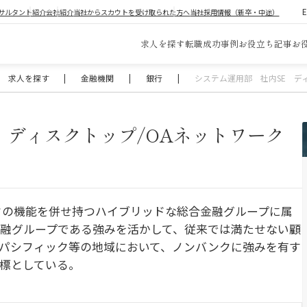
サルタント紹介
会社紹介
当社からスカウトを受け取られた方へ
当社採用情報（新卒・中途）
求人を探す
転職成功事例
お役立ち記事
お
求人を探す
|
金融機関
|
銀行
|
システム運用部 社内SE デ
 ディスクトップ/OAネットワーク
クの機能を併せ持つハイブリッドな総合金融グループに属
融グループである強みを活かして、従来では満たせない顧
パシフィック等の地域において、ノンバンクに強みを有す
標としている。