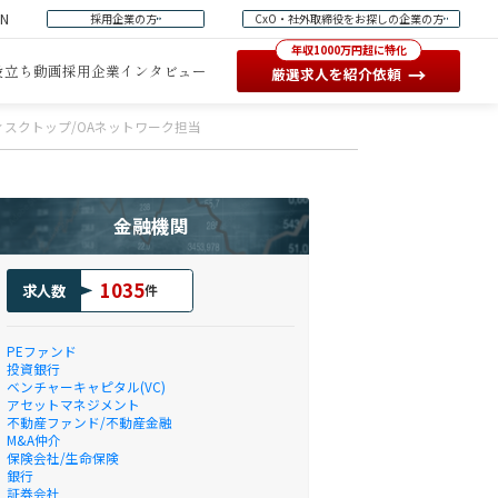
EN
採用企業の方
CxO・社外取締役をお探しの企業の方
年収1000万円超に特化
役立ち動画
採用企業インタビュー
→
厳選求人を紹介依頼
ィスクトップ/OAネットワーク担当
金融機関
1035
求人数
件
PEファンド
投資銀行
ベンチャーキャピタル(VC)
アセットマネジメント
不動産ファンド/不動産金融
M&A仲介
保険会社/生命保険
銀行
証券会社