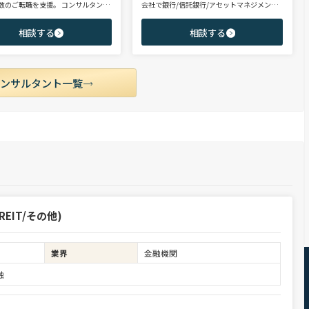
数のご転職を支援。 コンサルタント
会社で銀行/信託銀行/アセットマネジメント
PEファンド/投資銀行/不動産金融領
領域を担当し全社表彰歴あり。リテール部門
に、異業種からの転身を目指す未経
の営業職・企画職から運用部門の専門職まで
相談する
相談する
ポテンシャル層やさらなるキャリア
豊富な転職支援実績。日系/外資系、経験者/
うミドル～ハイクラス層をご支援。
未経験者を問わず幅広いポジションでご支援
可能。
コンサルタント一覧
EIT/その他)
業界
金融機関
融