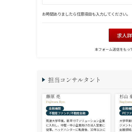
お時間ありましたら任意項目も入力してください。
求人
本フォーム送信をもっ
担当コンサルタント
藤原 亮
杉山 
Fujiwara Ryo
Sugiyam
金融機関
金融機
不動産ファンド/不動産金融
PEフ
筑波大学卒業。新卒でITソリューション企業
大学卒業
に入社し、中堅・中小企業向けの法人営業に
ジメント
従事。ヘッドハンターに転身後、10年以上に
金融領域