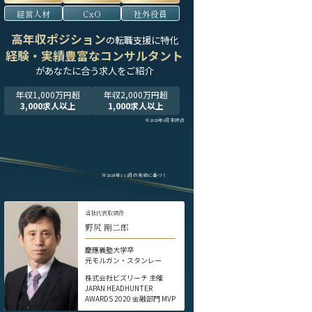
経営人材
CxO
社外役員
高年収ポジション
の転職支援に特化
経験・実績豊富なコンサルタント
が
あなたに合う求人をご紹介
年収1,000万円超
年収2,000万円超
3,000求人以上
1,000求人以上
※2025年9月末時点
※2024年1-12月の実績に基づく
当社代表取締役
野尻 剛二郎
慶應義塾大学卒
元モルガン・スタンレー
株式会社ビズリーチ 主催
JAPAN HEADHUNTER
AWARDS 2020 金融部門 MVP