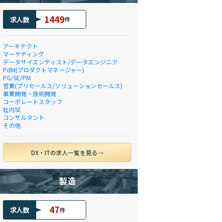
1449
求人数
件
アーキテクト
マーケティング
データサイエンティスト/データエンジニア
PdM(プロダクトマネージャー)
PG/SE/PM
営業(プリセールス/ソリューションセールス)
事業開発・技術開発
コーポレートスタッフ
社内SE
コンサルタント
その他
DX・ITの求人一覧を見る
製造
47
求人数
件