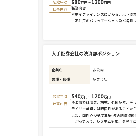
600
1200
想定年収
万円〜
万円
職務内容
仕事内容
不動産ファイナンスにかかる、以下の
・不動産のバリュエーション及び各種
大手証券会社の決済部ポジション
企業名
非公開
業種・職種
証券会社
540
1200
想定年収
万円〜
万円
決済部では債券、株式、外国証券、デ
仕事内容
デイリー業務には時限性があることか
また、国内外の制度変更(決済期間短縮
上がっており、システム対応、業務プ