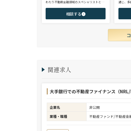
わたり不動産金融領域のスペシャリストとし
通じ、多
て、アクイジション/アセットマネジメント/
として、
財務/経理/IRなど、フロントからミドル・バ
域を中心
相談する
ックまで、幅広いポジションで100名以上の
験のハイ
ご支援実績を誇る。また、首都圏に加え、関
ップを狙
西・九州・北海道を始めとする地方都市を拠
点とする企業から外資系まで、100社を超え
るクライアント企業様とのリレーションを保
持。業界に精通した深い知見と広範なネット
ワークを活かし、候補者様の可能性を最大限
に引き出すマッチングをご支援可能。
関連求人
大手銀行での不動産ファイナンス（NRL/R
企業名
非公開
業種・職種
不動産ファンド/不動産金