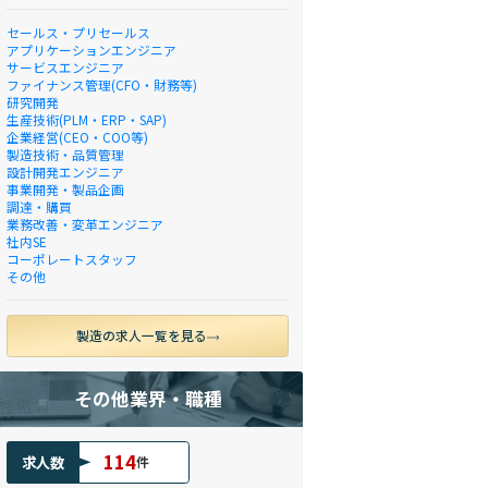
セールス・プリセールス
アプリケーションエンジニア
サービスエンジニア
ファイナンス管理(CFO・財務等)
研究開発
生産技術(PLM・ERP・SAP)
企業経営(CEO・COO等)
製造技術・品質管理
設計開発エンジニア
事業開発・製品企画
調達・購買
業務改善・変革エンジニア
社内SE
コーポレートスタッフ
その他
製造の求人一覧を見る
その他業界・職種
114
求人数
件