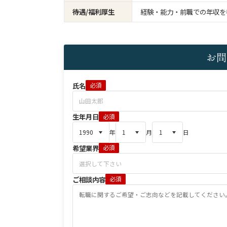
待遇/福利厚生
経験・能力・前職での年収を
お問
氏名
必須
生年月日
必須
年
月
日
希望業界
必須
ご相談内容
必須