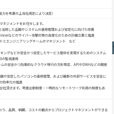
験・能力を考慮の上当社規定により決定）
マネジメントをお任せします。
oft365を活用した企画やシステムの運用管理および安定化に向けた改善
rityやSentinelなどのサイバー攻撃対策の高度化のための計画立案と推進
トとエンジニアリングチームのマネジメント など
ンキングなどの安全かつ安定したサービス提供を実現するためのシステム
5日の監視運用
テムの安全かつ効果的なクラウド移行の方針策定、APIやDWHなどの開発
活用した企画や安定したパソコンの運用管理、および最新の外部サービスを安全に
の効率化の推進
出社頂きます。時差出勤制度・一時的なリモートワーク利用の制度もあ
。
ており、品質、納期、コストの観点からプロジェクトマネジメントができる