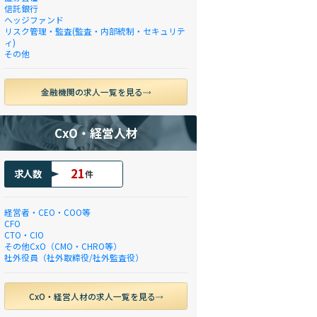
信託銀行
ヘッジファンド
リスク管理・監査(監査・内部統制・セキュリテ
ィ)
その他
金融機関の求人一覧を見る
CxO・経営人材
21
求人数
件
経営者・CEO・COO等
CFO
CTO・CIO
その他CxO（CMO・CHRO等）
社外役員（社外取締役/社外監査役）
CxO・経営人材の求人一覧を見る