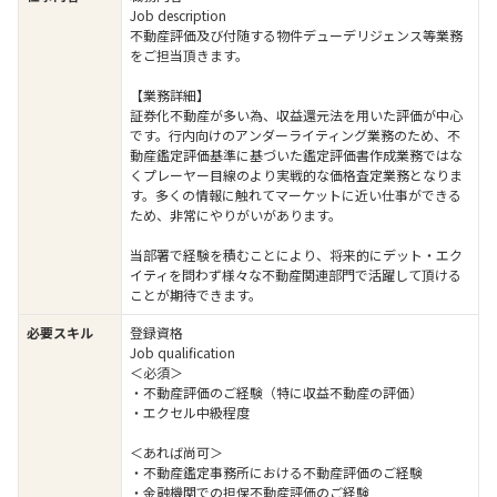
Job description
不動産評価及び付随する物件デューデリジェンス等業務
をご担当頂きます。
【業務詳細】
証券化不動産が多い為、収益還元法を用いた評価が中心
です。行内向けのアンダーライティング業務のため、不
動産鑑定評価基準に基づいた鑑定評価書作成業務ではな
くプレーヤー目線のより実戦的な価格査定業務となりま
す。多くの情報に触れてマーケットに近い仕事ができる
ため、非常にやりがいがあります。
当部署で経験を積むことにより、将来的にデット・エク
イティを問わず様々な不動産関連部門で活躍して頂ける
ことが期待できます。
必要スキル
登録資格
Job qualification
＜必須＞
・不動産評価のご経験（特に収益不動産の評価）
・エクセル中級程度
＜あれば尚可＞
・不動産鑑定事務所における不動産評価のご経験
・金融機関での担保不動産評価のご経験