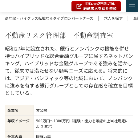
年収1,000万円超に特化
厳選求人を紹介依頼
高年収・ハイクラス転職ならタイグロンパートナーズ
|
求人を探す
|
金
不動産リスク管理部 不動産調査室
昭和27年に設立された、銀行とノンバンクの機能を併せ
持つハイブリッドな総合金融グループに属するネットバン
キング。ハイブリッドな金融グループである強みを活かし
て、従来では満たせない顧客ニーズに応える。将来的に
は、アジア・パシフィック等の地域において、ノンバンク
に強みを有する銀行グループとしての存在感を確立を目標
としている。
企業名
非公開
年収イメージ
500万円〜1300万円（経験・能力を考慮の上当社規定に
より決定）
仕事内容
職務内容