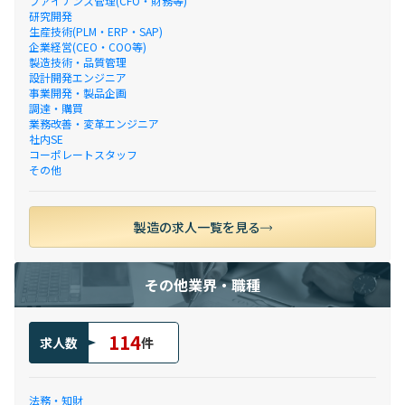
ファイナンス管理(CFO・財務等)
研究開発
生産技術(PLM・ERP・SAP)
企業経営(CEO・COO等)
製造技術・品質管理
設計開発エンジニア
事業開発・製品企画
調達・購買
業務改善・変革エンジニア
社内SE
コーポレートスタッフ
その他
製造の求人一覧を見る
その他業界・職種
114
求人数
件
法務・知財