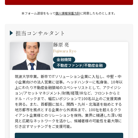
本フォーム送信をもって
個人情報保護方針
に同意したものとします。
担当コンサルタント
藤原 亮
Fujiwara Ryo
金融機関
不動産ファンド/不動産金融
筑波大学卒業。新卒でITソリューション企業に入社し、中堅・中
小企業向けの法人営業に従事。ヘッドハンターに転身後、10年以
上にわたり不動産金融領域のスペシャリストとして、アクイジシ
ョン/アセットマネジメント/財務/経理/IRなど、フロントからミ
ドル・バックまで、幅広いポジションで100名以上のご支援実績
を誇る。また、首都圏に加え、関西・九州・北海道を始めとする
地方都市を拠点とする企業から外資系まで、100社を超えるクラ
イアント企業様とのリレーションを保持。業界に精通した深い知
見と広範なネットワークを活かし、候補者様の可能性を最大限に
引き出すマッチングをご支援可能。