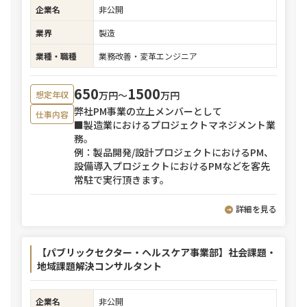
企業名
非公開
業界
製造
業種・職種
業務改善・変革エンジニア
650
1500
万円〜
万円
想定年収
弊社PM事業の立上メンバーとして
仕事内容
■製造業におけるプロジェクトマネジメント業
務。
例：製品開発/設計プロジェクトにおけるPM、
設備導入プロジェクトにおけるPMなどを客先
常駐で実行頂きます。
詳細を見る
【パブリックセクター・ヘルスケア事業部】社会課題・
地域課題解決コンサルタント
企業名
非公開