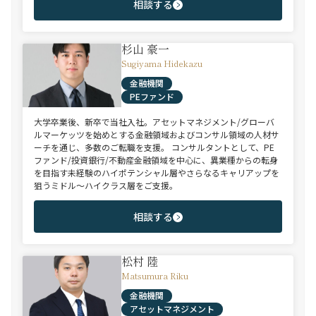
相談する
杉山 豪一
Sugiyama Hidekazu
金融機関
PEファンド
大学卒業後、新卒で当社入社。アセットマネジメント/グローバ
ルマーケッツを始めとする金融領域およびコンサル領域の人材サ
ーチを通じ、多数のご転職を支援。 コンサルタントとして、PE
ファンド/投資銀行/不動産金融領域を中心に、異業種からの転身
を目指す未経験のハイポテンシャル層やさらなるキャリアップを
狙うミドル～ハイクラス層をご支援。
相談する
松村 陸
Matsumura Riku
金融機関
アセットマネジメント