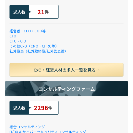
21
求人数
件
経営者・CEO・COO等
CFO
CTO・CIO
その他CxO（CMO・CHRO等）
社外役員（社外取締役/社外監査役）
CxO・経営人材の求人一覧を見る
コンサルティングファーム
2296
求人数
件
総合コンサルティング
IT/DX & サイバーセキュリティコンサルティング