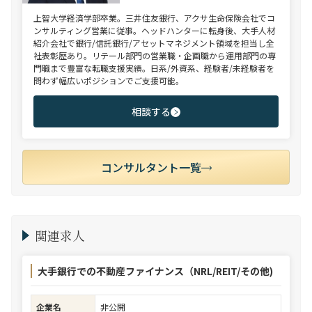
上智大学経済学部卒業。三井住友銀行、アクサ生命保険会社でコ
ンサルティング営業に従事。ヘッドハンターに転身後、大手人材
紹介会社で銀行/信託銀行/アセットマネジメント領域を担当し全
社表彰歴あり。リテール部門の営業職・企画職から運用部門の専
門職まで豊富な転職支援実績。日系/外資系、経験者/未経験者を
問わず幅広いポジションでご支援可能。
相談する
コンサルタント一覧
関連求人
大手銀行での不動産ファイナンス（NRL/REIT/その他)
企業名
非公開