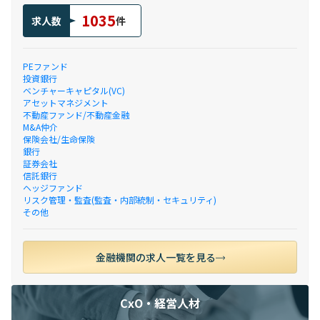
1035
求人数
件
PEファンド
投資銀行
ベンチャーキャピタル(VC)
アセットマネジメント
不動産ファンド/不動産金融
M&A仲介
保険会社/生命保険
銀行
証券会社
信託銀行
ヘッジファンド
リスク管理・監査(監査・内部統制・セキュリティ)
その他
金融機関の求人一覧を見る
CxO・経営人材