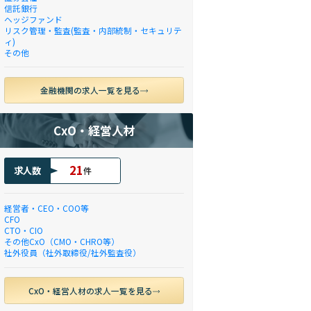
信託銀行
ヘッジファンド
リスク管理・監査(監査・内部統制・セキュリテ
ィ)
その他
金融機関の求人一覧を見る
CxO・経営人材
21
求人数
件
経営者・CEO・COO等
CFO
CTO・CIO
その他CxO（CMO・CHRO等）
社外役員（社外取締役/社外監査役）
CxO・経営人材の求人一覧を見る