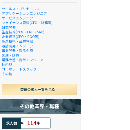
セールス・プリセールス
アプリケーションエンジニア
サービスエンジニア
ファイナンス管理(CFO・財務等)
研究開発
生産技術(PLM・ERP・SAP)
企業経営(CEO・COO等)
製造技術・品質管理
設計開発エンジニア
事業開発・製品企画
調達・購買
業務改善・変革エンジニア
社内SE
コーポレートスタッフ
その他
製造の求人一覧を見る
その他業界・職種
114
求人数
件