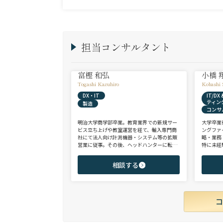
担当コンサルタント
富樫 和弘
小橋 
Togashi Kazuhiro
Kobashi 
DX・IT
IT/D
ティン
製造
コンサ
明治大学商学部卒業。教育業界での新規サー
大学卒業
ビス立ち上げや教室運営を経て、輸入専門商
ングファ
社にて法人向け計測機器・システム等の拡販
略・業務
営業に従事。その後、ヘッドハンターに転身
特に未経
し、日系大手人材紹介会社（JAC Recruitmen
チェンジ
t）、外資大手人材紹介会社（Adecco）を経
からシニ
相談する
て当社に参画。 製造全般/プラントエンジニ
ご志向と
アリング/物流/SIer/SaaSまで幅広い領域、職
ご提案さ
種全般でのご支援が可能。これまで2500名超
の候補者様と面談、200名を超える転職支援
実績を有する。