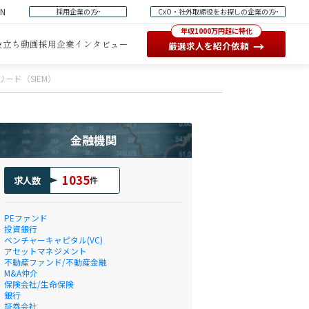
EN
採用企業の方
CxO・社外取締役をお探しの企業の方
年収1000万円超に特化
役立ち動画
採用企業インタビュー
→
厳選求人を紹介依頼
リード（SIEM）
金融機関
1035
求人数
件
PEファンド
投資銀行
ベンチャーキャピタル(VC)
アセットマネジメント
不動産ファンド/不動産金融
M&A仲介
保険会社/生命保険
銀行
証券会社