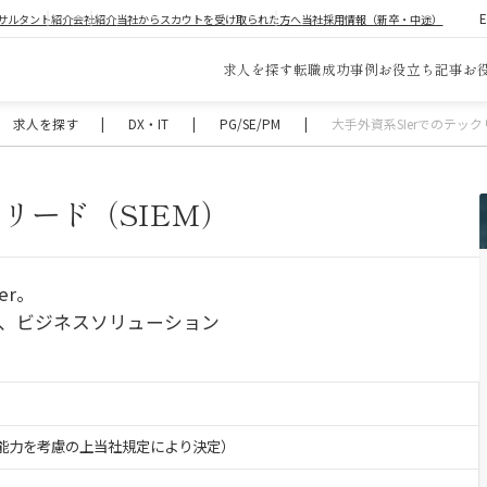
サルタント紹介
会社紹介
当社からスカウトを受け取られた方へ
当社採用情報（新卒・中途）
求人を探す
転職成功事例
お役立ち記事
お
求人を探す
|
DX・IT
|
PG/SE/PM
|
大手外資系SIerでのテック
クリード（SIEM）
er。
グ、ビジネスソリューション
験・能力を考慮の上当社規定により決定）