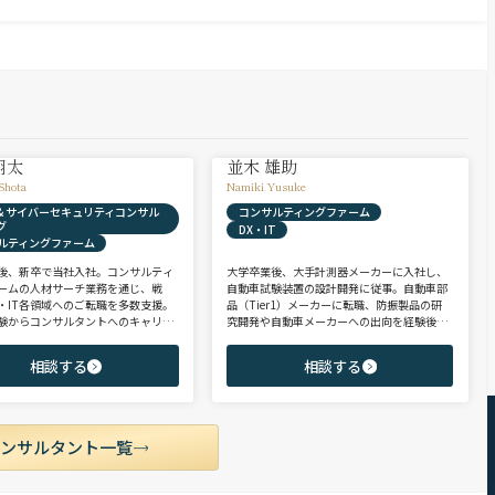
翔太
並木 雄助
Shota
Namiki Yusuke
X & サイバーセキュリティコンサル
コンサルティングファーム
グ
DX・IT
ルティングファーム
後、新卒で当社入社。コンサルティ
大学卒業後、大手計測器メーカーに入社し、
ームの人材サーチ業務を通じ、戦
自動車試験装置の設計開発に従事。自動車部
・IT各領域へのご転職を多数支援。
品（Tier1）メーカーに転職、防振製品の研
験からコンサルタントへのキャリア
究開発や自動車メーカーへの出向を経験後、
支援に強み。 若手・ポテンシャル層
ヘッドハンターに転身。コンサルティング・
ア・ハイクラス層まで、候補者様の
製造領域を中心に、SIer・メガバンク・VCな
相談する
相談する
市場動向を踏まえ最適なキャリアを
ど幅広いご支援実績。 【受賞歴】 ・日経転職
せていただきます。
版 Performance Award Executive部門 MVP ・
日系総合コンサルティング企業 入社実績 個人
賞受賞 ・外資系エンジニアリング企業 コンサ
ルティング事業部 入社実績3位
コンサルタント一覧