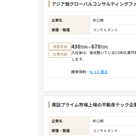
アジア発グローバルコンサルティングファー
企業名
非公開
業種・職種
コンサルタント
430
670
想定年収
万円〜
万円
入社後は、現状動いているCOBOL案
仕事内容
します。
開発体制
⋯
もっと見る
東証プライム市場上場の不動産テック企
企業名
非公開
業種・職種
コンサルタント