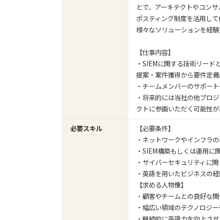
とで、アーキテクトやコンサ
ポスティング制度を活用して
様々なソリューションを経験
【仕事内容】
・SIEMに関する技術リー
提案・案件獲得から要件定義
・チームメンバーのサポート
・将来的には当社の他プロジ
クトに参画いただく可能性が
必要スキル
【必要条件】
・ネットワークやインフラの
・SIEM構築もしくは運用に
・サイバーセキュリティに関
・英語を用いたビジネスの経
【求める人物像】
・顧客やチームとの良好な関
・幅広い領域のテクノロジー
・継続的に英語力を向上させ