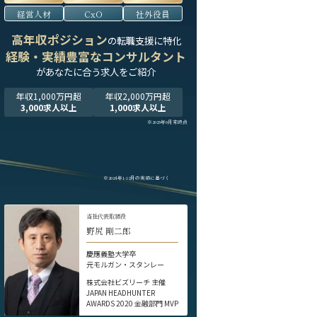
経営人材
CxO
社外役員
高年収ポジション
の転職支援に特化
経験・実績豊富なコンサルタント
が
あなたに合う求人をご紹介
年収1,000万円超
年収2,000万円超
3,000求人以上
1,000求人以上
※2025年9月末時点
※2024年1-12月の実績に基づく
当社代表取締役
野尻 剛二郎
慶應義塾大学卒
元モルガン・スタンレー
株式会社ビズリーチ 主催
JAPAN HEADHUNTER
AWARDS 2020 金融部門 MVP