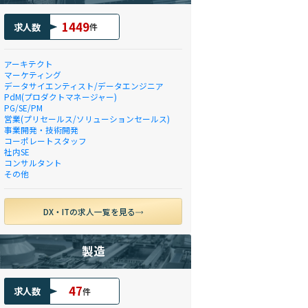
1449
求人数
件
アーキテクト
マーケティング
データサイエンティスト/データエンジニア
PdM(プロダクトマネージャー)
PG/SE/PM
営業(プリセールス/ソリューションセールス)
事業開発・技術開発
コーポレートスタッフ
社内SE
コンサルタント
その他
DX・ITの求人一覧を見る
製造
47
求人数
件