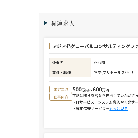
関連求人
アジア発グローバルコンサルティングファ
企業名
非公開
業種・職種
営業(プリセールス/ソリュ
500
600
想定年収
万円〜
万円
下記に関する営業を担当していただき
仕事内容
・ITサービス、システム導入や開発サ
・運用保守サービス
⋯
もっと見る