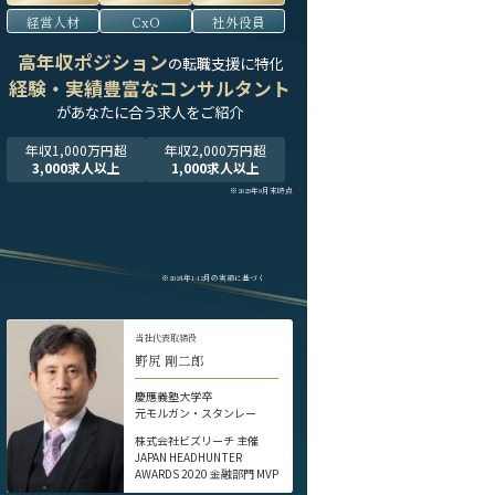
経営人材
CxO
社外役員
高年収ポジション
の転職支援に特化
経験・実績豊富なコンサルタント
が
あなたに合う求人をご紹介
年収1,000万円超
年収2,000万円超
3,000求人以上
1,000求人以上
※2025年9月末時点
※2024年1-12月の実績に基づく
当社代表取締役
野尻 剛二郎
慶應義塾大学卒
元モルガン・スタンレー
株式会社ビズリーチ 主催
JAPAN HEADHUNTER
AWARDS 2020 金融部門 MVP