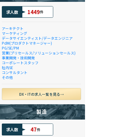
1449
求人数
件
アーキテクト
マーケティング
データサイエンティスト/データエンジニア
PdM(プロダクトマネージャー)
PG/SE/PM
営業(プリセールス/ソリューションセールス)
事業開発・技術開発
コーポレートスタッフ
社内SE
コンサルタント
その他
DX・ITの求人一覧を見る
製造
47
求人数
件