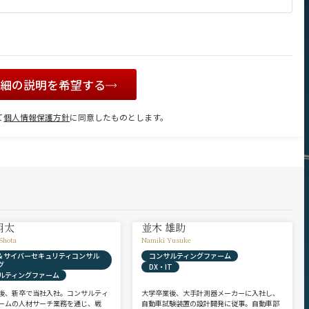
詳細の説明を希望する
て
個人情報保護方針
に同意したものとします。
翔太
並木 雄助
Shota
Namiki Yusuke
X & サイバーセキュリティコンサル
コンサルティングファーム
グ
DX・IT
ルティングファーム
後、新卒で当社入社。コンサルティ
大学卒業後、大手計測器メーカーに入社し、
ームの人材サーチ業務を通じ、戦
自動車試験装置の設計開発に従事。自動車部