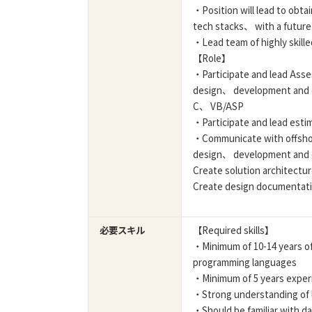
・Position will lead to obta
tech stacks、 with a future 
・Lead team of highly skille
【Role】
・Participate and lead Ass
design、 development and d
C、 VB/ASP
・Participate and lead esti
・Communicate with offshore
design、 development and
Create solution architectur
Create design documentatio
必要スキル
【Required skills】
・Minimum of 10-14 years of
programming languages
・Minimum of 5 years experi
・Strong understanding of 
・Should be familiar with 