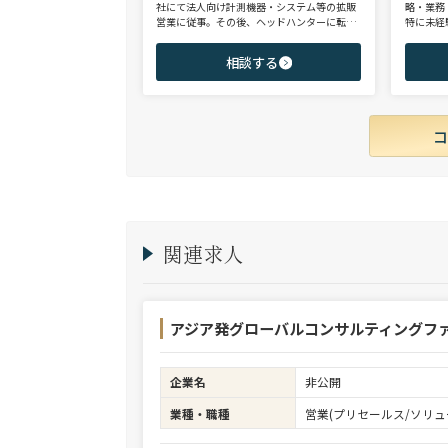
社にて法人向け計測機器・システム等の拡販
略・業務
営業に従事。その後、ヘッドハンターに転身
特に未経
し、日系大手人材紹介会社（JAC Recruitmen
チェンジ
t）、外資大手人材紹介会社（Adecco）を経
からシニ
相談する
て当社に参画。 製造全般/プラントエンジニ
ご志向と
アリング/物流/SIer/SaaSまで幅広い領域、職
ご提案さ
種全般でのご支援が可能。これまで2500名超
の候補者様と面談、200名を超える転職支援
実績を有する。
関連求人
アジア発グローバルコンサルティングファ
企業名
非公開
業種・職種
営業(プリセールス/ソリュ