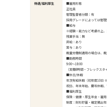
待遇/福利厚生
■雇用形態
正社員
管理監督者分類：有
採用グレードによっては管理
■給与
※経験・能力など考慮の上、
残業手当：無
昇給：あり
賞与：あり
裁量労働制適用の場合は、裁量労働
■勤務時間
9:00～18:00
（実働8時間・フレックスタイム
■休日/休暇
年次有給休暇（初年度10日
祝日、年末年始、慶弔休暇、
■福利厚生
保険：健康・厚生年金・雇用
制度：財形貯蓄・確定拠出年