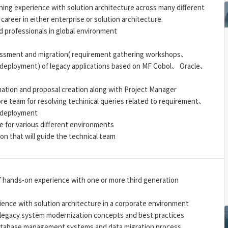
ining experience with solution architecture across many different
career in either enterprise or solution architecture.
d professionals in global environment
essment and migration( requirement gathering workshops、
eployment) of legacy applications based on MF Cobol、 Oracle、
mation and proposal creation along with Project Manager
 team for resolving techinical queries related to requirement、
 deployment
e for various different environments
n that will guide the technical team
 hands-on experience with one or more third generation
ence with solution architecture in a corporate environment
legacy system modernization concepts and best practices
database management systems and data migration process