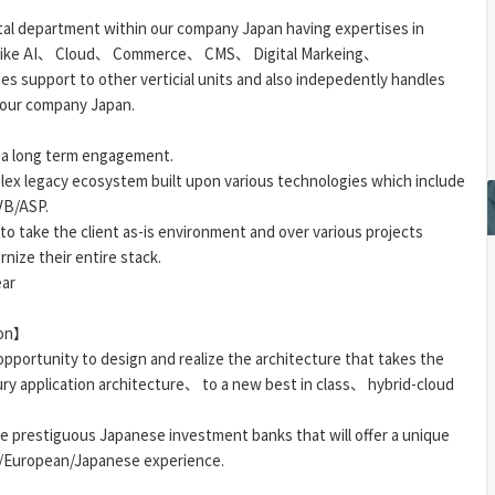
tal department within our company Japan having expertises in
s like AI、 Cloud、 Commerce、 CMS、 Digital Markeing、
des support to other verticial units and also indepedently handles
 our company Japan.
r a long term engagement.
plex legacy ecosystem built upon various technologies which include
VB/ASP.
 take the client as-is environment and over various projects
rnize their entire stack.
ear
ion】
opportunity to design and realize the architecture that takes the
ury application architecture、 to a new best in class、 hybrid-cloud
re prestiguous Japanese investment banks that will offer a unique
n/European/Japanese experience.