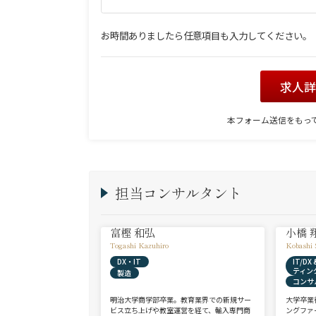
お時間ありましたら任意項目も入力してください。
求人
本フォーム送信をもっ
担当コンサルタント
富樫 和弘
小橋 
Togashi Kazuhiro
Kobashi 
DX・IT
IT/D
ティン
製造
コンサ
明治大学商学部卒業。教育業界での新規サー
大学卒業
ビス立ち上げや教室運営を経て、輸入専門商
ングファ