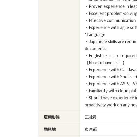
・Proven experience in lea
・Excellent problem-solving 
・Effective communication a
・Experience with agile so
*Language
・Japanese skills are requi
documents
・English skills are requir
【Nice to have skills】
・Experience with C、 Jav
・Experience with Shell scr
・Experience with ASP、 V
・Familiarity with cloud p
・Should have experience i
proactively work on any n
雇用形態
正社員
勤務地
東京都