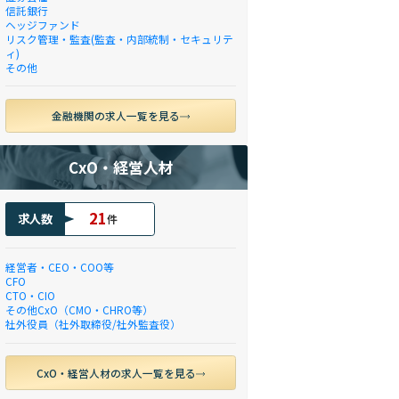
信託銀行
ヘッジファンド
リスク管理・監査(監査・内部統制・セキュリテ
ィ)
その他
金融機関の求人一覧を見る
CxO・経営人材
21
求人数
件
経営者・CEO・COO等
CFO
CTO・CIO
その他CxO（CMO・CHRO等）
社外役員（社外取締役/社外監査役）
CxO・経営人材の求人一覧を見る