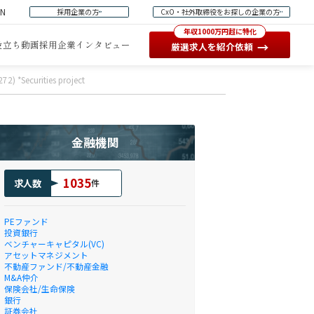
EN
採用企業の方
CxO・社外取締役をお探しの企業の方
年収1000万円超に特化
役立ち動画
採用企業インタビュー
→
厳選求人を紹介依頼
272) *Securities project
金融機関
1035
求人数
件
PEファンド
投資銀行
ベンチャーキャピタル(VC)
アセットマネジメント
不動産ファンド/不動産金融
M&A仲介
保険会社/生命保険
銀行
証券会社