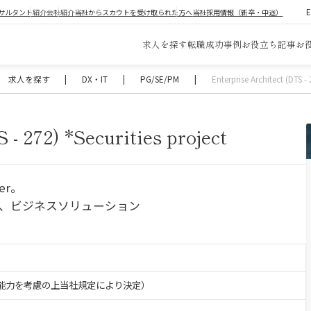
サルタント紹介
会社紹介
当社からスカウトを受け取られた方へ
当社採用情報（新卒・中途）
求人を探す
転職成功事例
お役立ち記事
お
求人を探す
|
DX・IT
|
PG/SE/PM
|
Enterprise Architect (DTS - 
 - 272) *Securities project
er。
グ、ビジネスソリューション
験・能力を考慮の上当社規定により決定）