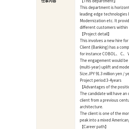
仕事内容
【This department】
This department is horizon
leading edge technologie
Modernization etc. It provi
different customers within
【Project detail】
This involves a new hire fo
Client (Banking) has a com
for instance COBOL、 C、 
The engagement would be to
(multi-year) uplift and mode
Size:JPY 91.3 million yen / y
Project period:3-4years
【Advantages of the posit
The candidate will have an 
client from a previous cent
architecture.
The client is one of the mo
peak into a mixed America
【Career path】