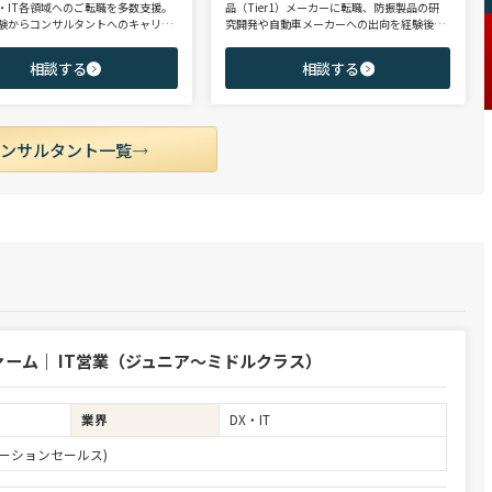
・IT各領域へのご転職を多数支援。
品（Tier1）メーカーに転職、防振製品の研
験からコンサルタントへのキャリア
究開発や自動車メーカーへの出向を経験後、
支援に強み。 若手・ポテンシャル層
ヘッドハンターに転身。コンサルティング・
ア・ハイクラス層まで、候補者様の
製造領域を中心に、SIer・メガバンク・VCな
相談する
相談する
市場動向を踏まえ最適なキャリアを
ど幅広いご支援実績。 【受賞歴】 ・日経転職
せていただきます。
版 Performance Award Executive部門 MVP ・
日系総合コンサルティング企業 入社実績 個人
賞受賞 ・外資系エンジニアリング企業 コンサ
ルティング事業部 入社実績3位
コンサルタント一覧
ーム｜ IT営業（ジュニア～ミドルクラス）
業界
DX・IT
ーションセールス)