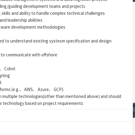
ding/guiding development teams and projects
skills and ability to handle complex technical challenges
nd leadership abilities
ftware development methodologies
red to understand existing systesm specification and design
ed to communicate with offshore
a、 Cobol
ipting
B
latforms (e.g.、 AWS、 Azure、 GCP).
n multiple technologies(other than mentioned above) and should
ew technology based on project requirements