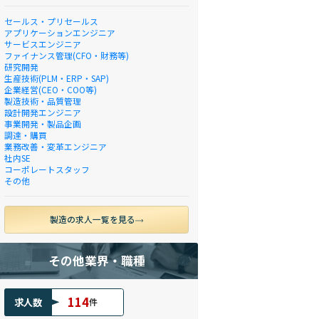
セールス・プリセールス
アプリケーションエンジニア
サービスエンジニア
ファイナンス管理(CFO・財務等)
研究開発
生産技術(PLM・ERP・SAP)
企業経営(CEO・COO等)
製造技術・品質管理
設計開発エンジニア
事業開発・製品企画
調達・購買
業務改善・変革エンジニア
社内SE
コーポレートスタッフ
その他
製造の求人一覧を見る
その他業界・職種
114
求人数
件