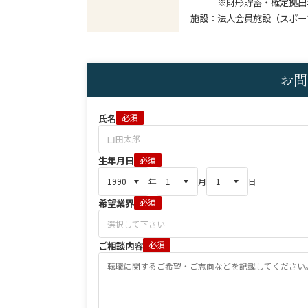
※財形貯蓄・確定拠出年
施設：法人会員施設（スポ
お問
氏名
必須
生年月日
必須
年
月
日
希望業界
必須
ご相談内容
必須