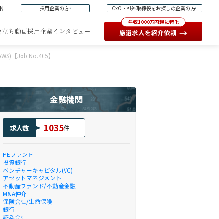
EN
採用企業の方
CxO・社外取締役をお探しの企業の方
年収1000万円超に特化
役立ち動画
採用企業インタビュー
→
厳選求人を紹介依頼
t (AWS)【Job No.405】
金融機関
1035
求人数
件
PEファンド
投資銀行
ベンチャーキャピタル(VC)
アセットマネジメント
不動産ファンド/不動産金融
M&A仲介
保険会社/生命保険
銀行
証券会社