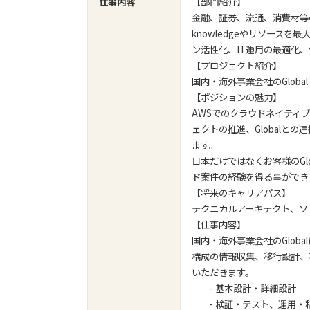
仕事内容
【部門紹介】
金融、証券、流通、消費材等の
knowledgeやリソース
ン活性化、IT運用の最適化
【プロジェクト紹介】
国内・海外事業会社のGlobal
【ポジションの魅力】
AWSでのクラウドネイティブ化推
ェクトの推進、Globalと
ます。
日本だけではなくお客様のGl
ド案件の経験を得る事ができ
【将来のキャリアパス】
テクニカルアーキテクト、ソ
【仕事内容】
国内・海外事業会社のGlob
構成の情報収集、移行設計、事
いただきます。
- 基本設計・詳細設計
- 検証・テスト、運用・