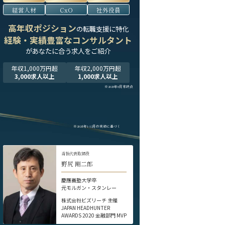
経営人材
CxO
社外役員
高年収ポジション
の転職支援に特化
経験・実績豊富なコンサルタント
が
あなたに合う求人をご紹介
年収1,000万円超
年収2,000万円超
3,000求人以上
1,000求人以上
※2025年9月末時点
※2024年1-12月の実績に基づく
当社代表取締役
野尻 剛二郎
慶應義塾大学卒
元モルガン・スタンレー
株式会社ビズリーチ 主催
JAPAN HEADHUNTER
AWARDS 2020 金融部門 MVP