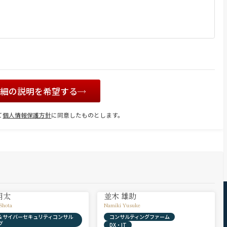
詳細の説明を希望する
て
個人情報保護方針
に同意したものとします。
翔太
並木 雄助
Shota
Namiki Yusuke
X & サイバーセキュリティコンサル
コンサルティングファーム
グ
DX・IT