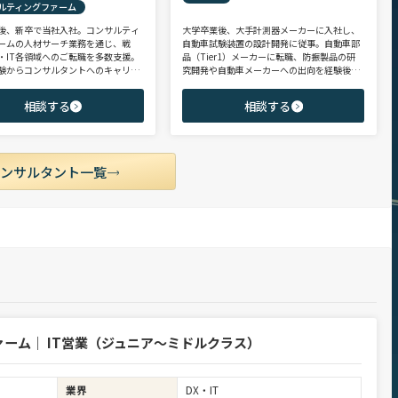
ルティングファーム
後、新卒で当社入社。コンサルティ
大学卒業後、大手計測器メーカーに入社し、
ームの人材サーチ業務を通じ、戦
自動車試験装置の設計開発に従事。自動車部
・IT各領域へのご転職を多数支援。
品（Tier1）メーカーに転職、防振製品の研
験からコンサルタントへのキャリア
究開発や自動車メーカーへの出向を経験後、
支援に強み。 若手・ポテンシャル層
ヘッドハンターに転身。コンサルティング・
ア・ハイクラス層まで、候補者様の
製造領域を中心に、SIer・メガバンク・VCな
相談する
相談する
市場動向を踏まえ最適なキャリアを
ど幅広いご支援実績。 【受賞歴】 ・日経転職
せていただきます。
版 Performance Award Executive部門 MVP ・
日系総合コンサルティング企業 入社実績 個人
賞受賞 ・外資系エンジニアリング企業 コンサ
ルティング事業部 入社実績3位
コンサルタント一覧
ーム｜ IT営業（ジュニア～ミドルクラス）
業界
DX・IT