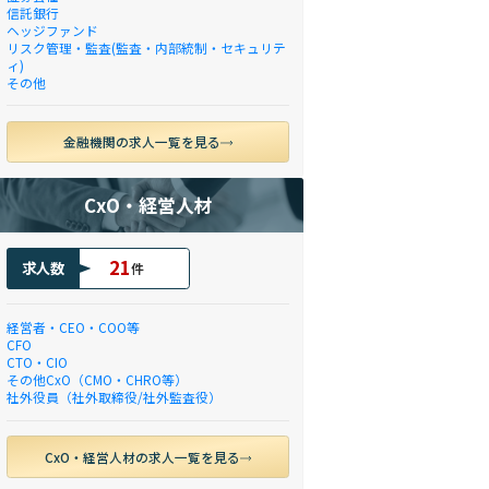
信託銀行
ヘッジファンド
リスク管理・監査(監査・内部統制・セキュリテ
ィ)
その他
金融機関の求人一覧を見る
CxO・経営人材
21
求人数
件
経営者・CEO・COO等
CFO
CTO・CIO
その他CxO（CMO・CHRO等）
社外役員（社外取締役/社外監査役）
CxO・経営人材の求人一覧を見る