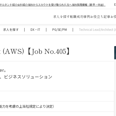
サルタント紹介
会社紹介
当社からスカウトを受け取られた方へ
当社採用情報（新卒・中途）
求人を探す
転職成功事例
お役立ち記事
お
求人を探す
|
DX・IT
|
PG/SE/PM
|
Technical Lead/Architec
ct (AWS)【Job No.405】
er。
グ、ビジネスソリューション
験・能力を考慮の上当社規定により決定）