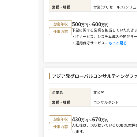
業種・職種
営業(プリセールス/ソリュ
500
600
想定年収
万円〜
万円
下記に関する営業を担当していただき
仕事内容
・ITサービス、システム導入や開発サ
・運用保守サービス
⋯
もっと見る
アジア発グローバルコンサルティングファー
企業名
非公開
業種・職種
コンサルタント
430
670
想定年収
万円〜
万円
入社後は、現状動いているCOBOL案
仕事内容
します。