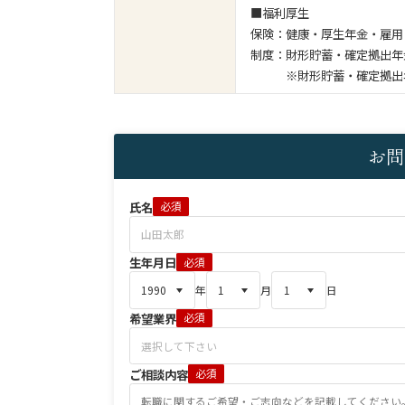
■福利厚生
保険：健康・厚生年金・雇用
制度：財形貯蓄・確定拠出年
※財形貯蓄・確定拠出年
お問
氏名
必須
生年月日
必須
年
月
日
希望業界
必須
ご相談内容
必須