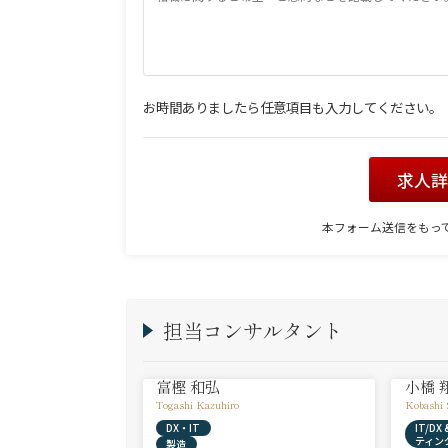
お時間ありましたら任意項目も入力してください。
求人
本フォーム送信をもっ
担当コンサルタント
富樫 和弘
小橋 
Togashi Kazuhiro
Kobashi 
DX・IT
IT/D
ティン
製造