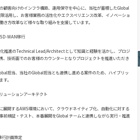
顧客向けのインフラ構築、運用保守を中心に、当社が蓄積したGlobal
を最大限活用し、お客様業務の活性化やエクスペリエンス改革、イノベーショ
、働き方改革など様々な取り組みを支援しています。
 SD-WAN移行
進のTechnical Lead/Architectとして知識と経験を活かし、プロジ
の連携、技術面でのお客様のカウンターとなりプロジェクトを推進いただき
obal担当、当社のGlobal担当とも連携し進める案件のため、ハイブリッ
ます。
リューションアーキテクト
alに展開するAWS環境において、クラウドネイティブ化、自動化に対する
前検証・テスト、本番展開をGlobal チームと連携しながら実行・推進
移行計画策定