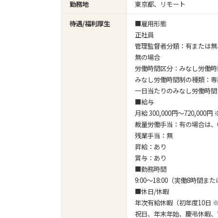
勤務地
東京都、リモート
待遇/福利厚生
■雇用形態
正社員
管理監督者分類：有または無
無の場合
労働時間区分：みなし労働時
みなし労働時間制の種類：専
一日当たりのみなし労働時間
■給与
月給 300,000円～720,
裁量労働手当：有の場合は、60,0
残業手当：無
昇給：あり
賞与：あり
■勤務時間
9:00～18:00（実働8
■休日/休暇
年次有給休暇（初年度10日
祝日、年末年始、慶弔休暇、