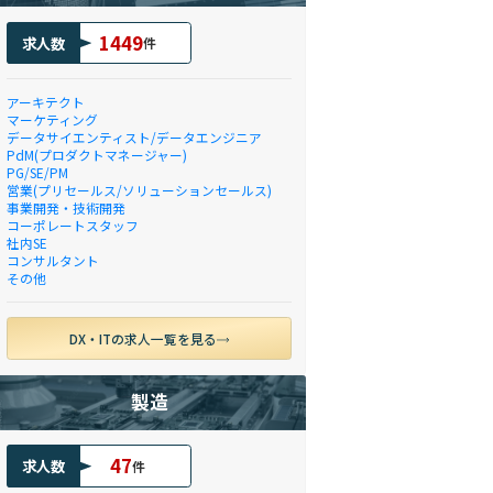
1449
求人数
件
アーキテクト
マーケティング
データサイエンティスト/データエンジニア
PdM(プロダクトマネージャー)
PG/SE/PM
営業(プリセールス/ソリューションセールス)
事業開発・技術開発
コーポレートスタッフ
社内SE
コンサルタント
その他
DX・ITの求人一覧を見る
製造
47
求人数
件