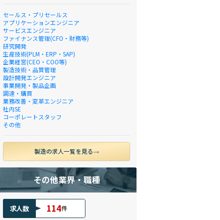
セールス・プリセールス
アプリケーションエンジニア
サービスエンジニア
ファイナンス管理(CFO・財務等)
研究開発
生産技術(PLM・ERP・SAP)
企業経営(CEO・COO等)
製造技術・品質管理
設計開発エンジニア
事業開発・製品企画
調達・購買
業務改善・変革エンジニア
社内SE
コーポレートスタッフ
その他
製造の求人一覧を見る
その他業界・職種
114
求人数
件