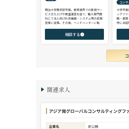
コンサ
明治大学商学部卒業。教育業界での新規サー
大学卒業
ビス立ち上げや教室運営を経て、輸入専門商
ングファ
社にて法人向け計測機器・システム等の拡販
略・業務
営業に従事。その後、ヘッドハンターに転身
特に未経
し、日系大手人材紹介会社（JAC Recruitmen
チェンジ
t）、外資大手人材紹介会社（Adecco）を経
からシニ
相談する
て当社に参画。 製造全般/プラントエンジニ
ご志向と
アリング/物流/SIer/SaaSまで幅広い領域、職
ご提案さ
種全般でのご支援が可能。これまで2500名超
の候補者様と面談、200名を超える転職支援
実績を有する。
関連求人
アジア発グローバルコンサルティングファ
企業名
非公開