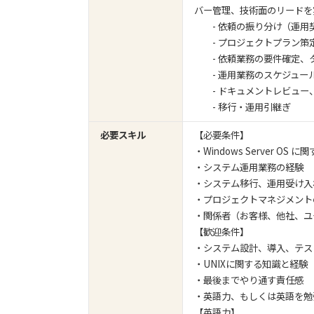
バー管理、技術面のリードを
- 依頼の振り分け（運用
- プロジェクトプラン策
- 依頼業務の要件確定、
- 運用業務のスケジュー
- ドキュメントレビュー
- 移行・運用引継ぎ
必要スキル
【必要条件】
・Windows Server OS
・システム運用業務の経験
・システム移行、運用受け入
・プロジェクトマネジメント
・関係者（お客様、他社、ユ
【歓迎条件】
・システム設計、導入、テス
・UNIXに関する知識と経験
・最後までやり通す責任感
・英語力、もしくは英語を勉
【英語力】