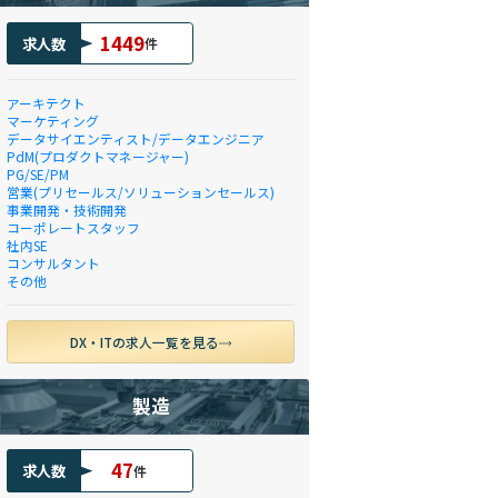
1449
求人数
件
アーキテクト
マーケティング
データサイエンティスト/データエンジニア
PdM(プロダクトマネージャー)
PG/SE/PM
営業(プリセールス/ソリューションセールス)
事業開発・技術開発
コーポレートスタッフ
社内SE
コンサルタント
その他
DX・ITの求人一覧を見る
製造
47
求人数
件