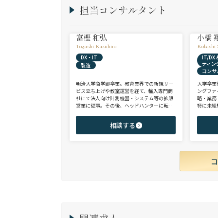
担当コンサルタント
富樫 和弘
小橋 
Togashi Kazuhiro
Kobashi 
DX・IT
IT/D
ティン
製造
コンサ
明治大学商学部卒業。教育業界での新規サー
大学卒業
ビス立ち上げや教室運営を経て、輸入専門商
ングファ
社にて法人向け計測機器・システム等の拡販
略・業務
営業に従事。その後、ヘッドハンターに転身
特に未経
し、日系大手人材紹介会社（JAC Recruitmen
チェンジ
t）、外資大手人材紹介会社（Adecco）を経
からシニ
相談する
て当社に参画。 製造全般/プラントエンジニ
ご志向と
アリング/物流/SIer/SaaSまで幅広い領域、職
ご提案さ
種全般でのご支援が可能。これまで2500名超
の候補者様と面談、200名を超える転職支援
実績を有する。