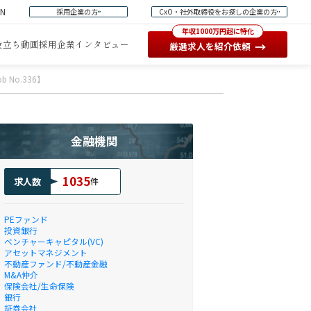
EN
採用企業の方
CxO・社外取締役をお探しの企業の方
年収1000万円超に特化
役立ち動画
採用企業インタビュー
→
厳選求人を紹介依頼
Job No.336】
金融機関
1035
求人数
件
PEファンド
投資銀行
ベンチャーキャピタル(VC)
アセットマネジメント
不動産ファンド/不動産金融
M&A仲介
保険会社/生命保険
銀行
証券会社