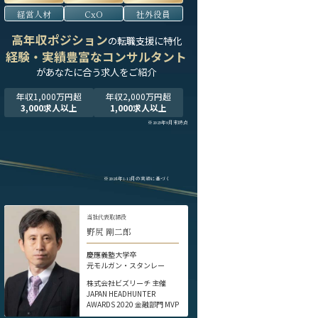
経営人材
CxO
社外役員
高年収ポジション
の転職支援に特化
経験・実績豊富なコンサルタント
が
あなたに合う求人をご紹介
年収1,000万円超
年収2,000万円超
3,000求人以上
1,000求人以上
※2025年9月末時点
※2024年1-12月の実績に基づく
当社代表取締役
野尻 剛二郎
慶應義塾大学卒
元モルガン・スタンレー
株式会社ビズリーチ 主催
JAPAN HEADHUNTER
AWARDS 2020 金融部門 MVP