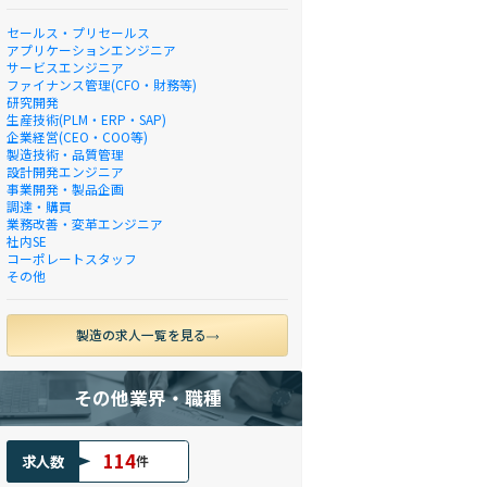
セールス・プリセールス
アプリケーションエンジニア
サービスエンジニア
ファイナンス管理(CFO・財務等)
研究開発
生産技術(PLM・ERP・SAP)
企業経営(CEO・COO等)
製造技術・品質管理
設計開発エンジニア
事業開発・製品企画
調達・購買
業務改善・変革エンジニア
社内SE
コーポレートスタッフ
その他
製造の求人一覧を見る
その他業界・職種
114
求人数
件