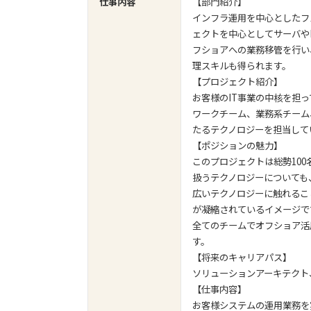
仕事内容
【部門紹介】
インフラ運用を中心としたフ
ェクトを中心としてサーバや
フショアへの業務移管を行い
理スキルも得られます。
【プロジェクト紹介】
お客様のIT事業の中核を担
ワークチーム、業務系チーム
たるテクノロジーを担当して
【ポジションの魅力】
このプロジェクトは総勢10
扱うテクノロジーについても、
広いテクノロジーに触れるこ
が凝縮されているイメージで
全てのチームでオフショア活
す。
【将来のキャリアパス】
ソリューションアーキテクト
【仕事内容】
お客様システムの運用業務を実施