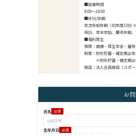
■就業時間
9:00～18:00
■休日/休暇
年次有給休暇（初年度10日
祝日、年末年始、慶弔休暇、
■福利厚生
保険：健康・厚生年金・雇用
制度：財形貯蓄・確定拠出年
※財形貯蓄・確定拠出年
施設：法人会員施設（スポー
お問
氏名
必須
生年月日
必須