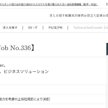
サルタント紹介
会社紹介
当社からスカウトを受け取られた方へ
当社採用情報（新卒・中途）
求人を探す
転職成功事例
お役立ち記事
お
求人を探す
|
DX・IT
|
PG/SE/PM
|
Technical lead/Leader【
Job No.336】
er。
グ、ビジネスソリューション
験・能力を考慮の上当社規定により決定）