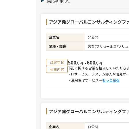
関連求人
アジア発グローバルコンサルティングファ
企業名
非公開
業種・職種
営業(プリセールス/ソリュ
500
600
想定年収
万円〜
万円
下記に関する営業を担当していただき
仕事内容
・ITサービス、システム導入や開発サ
・運用保守サービス
⋯
もっと見る
アジア発グローバルコンサルティングファー
企業名
非公開