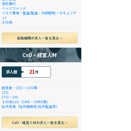
信託銀行
ヘッジファンド
リスク管理・監査(監査・内部統制・セキュリテ
ィ)
その他
金融機関の求人一覧を見る
CxO・経営人材
21
求人数
件
経営者・CEO・COO等
CFO
CTO・CIO
その他CxO（CMO・CHRO等）
社外役員（社外取締役/社外監査役）
CxO・経営人材の求人一覧を見る