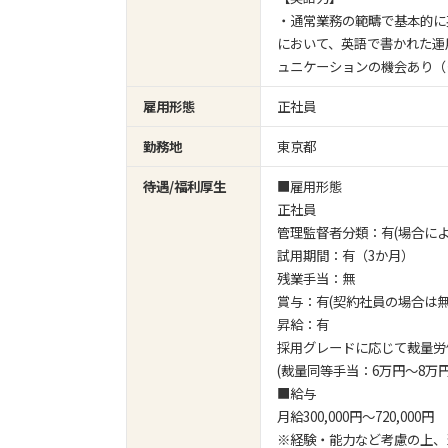
・通常業務の範疇で基本的に
において、英語で書かれた運
ュニケーションの機会あり（
雇用形態
正社員
勤務地
東京都
待遇/福利厚生
■雇用形態
正社員
管理監督者分類：有(場合によ
試用期間：有（3か月）
残業手当：無
賞与：有(契約社員の場合は無
昇給：有
採用グレードに応じて裁量労
(裁量同等手当：6万円～8万円
■給与
月給300,000円～720,000円
※経験・能力など考慮の上、