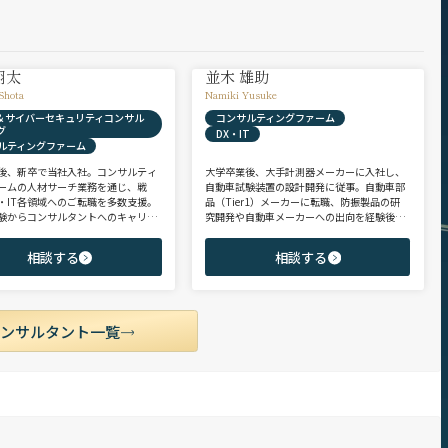
翔太
並木 雄助
Shota
Namiki Yusuke
X & サイバーセキュリティコンサル
コンサルティングファーム
グ
DX・IT
ルティングファーム
後、新卒で当社入社。コンサルティ
大学卒業後、大手計測器メーカーに入社し、
ームの人材サーチ業務を通じ、戦
自動車試験装置の設計開発に従事。自動車部
・IT各領域へのご転職を多数支援。
品（Tier1）メーカーに転職、防振製品の研
験からコンサルタントへのキャリア
究開発や自動車メーカーへの出向を経験後、
支援に強み。 若手・ポテンシャル層
ヘッドハンターに転身。コンサルティング・
ア・ハイクラス層まで、候補者様の
製造領域を中心に、SIer・メガバンク・VCな
相談する
相談する
市場動向を踏まえ最適なキャリアを
ど幅広いご支援実績。 【受賞歴】 ・日経転職
せていただきます。
版 Performance Award Executive部門 MVP ・
日系総合コンサルティング企業 入社実績 個人
賞受賞 ・外資系エンジニアリング企業 コンサ
ルティング事業部 入社実績3位
コンサルタント一覧