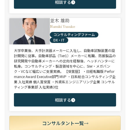
相談する
並木 雄助
Namiki Yusuke
コンサルティングファーム
DX・IT
大学卒業後、大手計測器メーカーに入社し、自動車試験装置の設
計開発に従事。自動車部品（Tier1）メーカーに転職、防振製品の
研究開発や自動車メーカーへの出向を経験後、ヘッドハンターに
転身。コンサルティング・製造領域を中心に、SIer・メガバン
ク・VCなど幅広いご支援実績。 【受賞歴】 ・日経転職版 Perfor
mance Award Executive部門 MVP ・日系総合コンサルティング企
業 入社実績 個人賞受賞 ・外資系エンジニアリング企業 コンサル
ティング事業部 入社実績3位
相談する
コンサルタント一覧