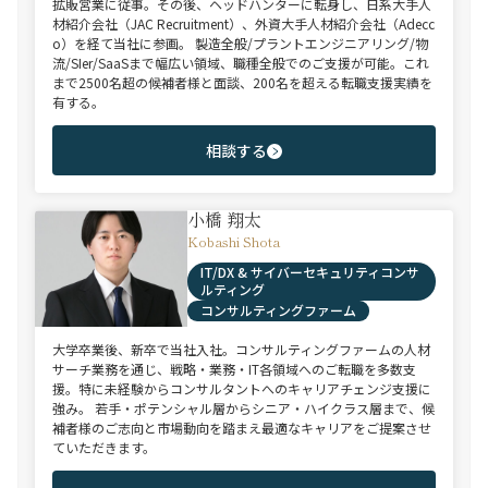
拡販営業に従事。その後、ヘッドハンターに転身し、日系大手人
材紹介会社（JAC Recruitment）、外資大手人材紹介会社（Adecc
o）を経て当社に参画。 製造全般/プラントエンジニアリング/物
流/SIer/SaaSまで幅広い領域、職種全般でのご支援が可能。これ
まで2500名超の候補者様と面談、200名を超える転職支援実績を
有する。
相談する
小橋 翔太
Kobashi Shota
IT/DX & サイバーセキュリティコンサ
ルティング
コンサルティングファーム
大学卒業後、新卒で当社入社。コンサルティングファームの人材
サーチ業務を通じ、戦略・業務・IT各領域へのご転職を多数支
援。特に未経験からコンサルタントへのキャリアチェンジ支援に
強み。 若手・ポテンシャル層からシニア・ハイクラス層まで、候
補者様のご志向と市場動向を踏まえ最適なキャリアをご提案させ
ていただきます。