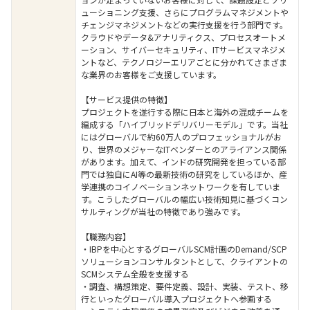
ューショニング支援、さらにプログラムマネジメントや
チェンジマネジメントなどの実行支援を行う部門です。
クラウドやデータ&アナリティクス、プロセスオートメ
ーション、サイバーセキュリティ、ITサービスマネジメ
ントなど、テクノロジーエリアごとに分かれてさまざま
な業界のお客様をご支援しています。
【サービス提供の特徴】
プロジェクトを遂行する際に日本と海外の混成チームを
編成する「ハイブリッドデリバリーモデル」です。当社
にはグローバルで約60万人のプロフェッショナルがお
り、世界のメジャーなITベンダーとのアライアンス関係
があります。加えて、インドの研究開発を担っている部
門では独自にAI等の最新技術の研究をしているほか、産
学連携のコイノベーションネットワークを有していま
す。こうしたグローバルの幅広い技術知見に基づくコン
サルティングが当社の特徴であり強みです。
【職務内容】
・IBPを中心とするグローバルSCM計画のDemand/SCP
ソリューションコンサルタントとして、クライアントの
SCMシステム全般を支援する​
・調査、構想策定、要件定義、設計、実装、テスト、移
行といったグローバル導入プロジェクトへ参画する​