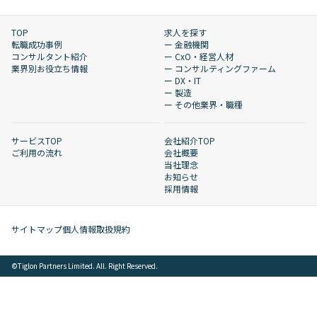
TOP
求人を探す
転職成功事例
ー 金融機関
コンサルタント紹介
ー CxO・経営人材
業界別お役立ち情報
ー コンサルティングファーム
ー DX・IT
ー 製造
ー その他業界・職種
サービスTOP
会社紹介TOP
ご利用の流れ
会社概要
当社理念
お知らせ
採用情報
サイトマップ
個人情報取扱規約
©︎Tiglon Partners Limited. All. Right Reserved.