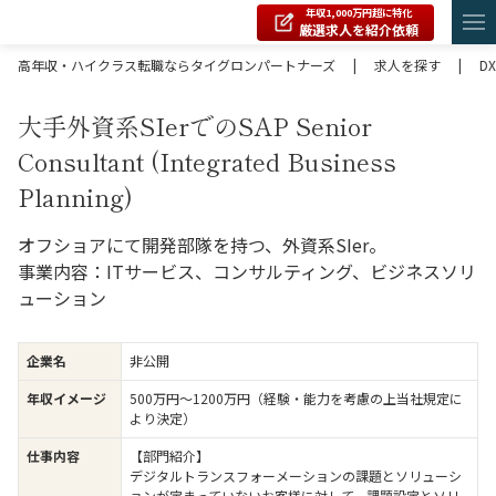
年収1,000万円超に特化
厳選求人を紹介依頼
高年収・ハイクラス転職ならタイグロンパートナーズ
|
求人を探す
|
DX
大手外資系SIerでのSAP Senior
Consultant (Integrated Business
Planning)
オフショアにて開発部隊を持つ、外資系SIer。
事業内容：ITサービス、コンサルティング、ビジネスソリ
ューション
企業名
非公開
年収イメージ
500万円〜1200万円（経験・能力を考慮の上当社規定に
より決定）
仕事内容
【部門紹介】
デジタルトランスフォーメーションの課題とソリューシ
ョンが定まっていないお客様に対して、課題設定とソリ