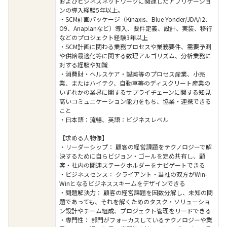
およびビジネスネットワークに関連したアプリケーショ
ンの導入経験5年以上。​
・SCM計画パッケージ（Kinaxis、Blue Yonder/JDA/i2、
O9、Anaplanなど）導入、要件定義、設計、実装、移行
などのプロジェクト経験3年以上​
・SCM計画に関わる業務プロセスや業務要件、需要予測
や供給最適化等に関する数理アルゴリズム、分析業務に
対する経験や知識​
・消費財・ヘルスケア・製薬等のプロセス産業、小売
業、またはハイテク、自動車等のディスクリート産業の
いずれかの業界に関するサプライチェーンに関する知見​
高いコミュニケーション能力をもち、協業・連携できる
こと​
・日本語：流暢​、英語：ビジネスレベル​
【求める人物像】
・リーダーシップ： 顧客の経営課題をテクノロジーで解
決するために自らビジョン・ゴールを定め共有し、顧
客・社内の関連ステークホルダーをナビゲートできる
・ビジネスセンス： クライアント・当社の双方がWin-
Winとなるビジネススキームをデザインできる
・問題解決力： 顧客の経営課題を因数分解し、未知の問
題であっても、それを解くためのタスク・ソリューショ
ン設計やチーム組成、プロジェクト管理をリードできる
・専門性： 部門がフォーカスしているテクノロジーや業