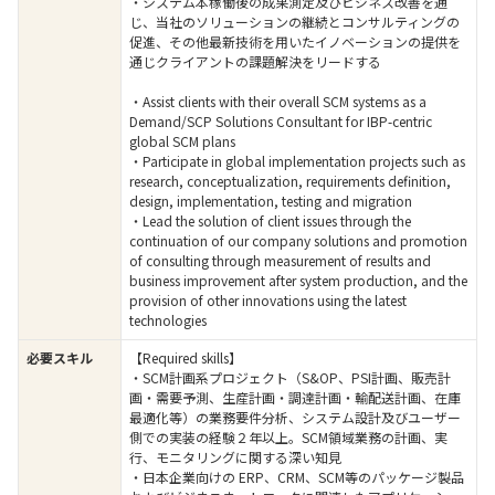
・システム本稼働後の成果測定及びビジネス改善を通
じ、当社のソリューションの継続とコンサルティングの
促進、その他最新技術を用いたイノベーションの提供を
通じクライアントの課題解決をリードする​
・Assist clients with their overall SCM systems as a
Demand/SCP Solutions Consultant for IBP-centric
global SCM plans
・Participate in global implementation projects such as
research, conceptualization, requirements definition,
design, implementation, testing and migration
・Lead the solution of client issues through the
continuation of our company solutions and promotion
of consulting through measurement of results and
business improvement after system production, and the
provision of other innovations using the latest
technologies
必要スキル
【Required skills】
・SCM計画系プロジェクト（S&OP、PSI計画、販売計
画・需要予測、生産計画・調達計画・輸配送計画、在庫
最適化等）の業務要件分析、システム設計及びユーザー
側での実装の経験２年以上。SCM領域業務の計画、実
行、モニタリングに関する深い知見​
・日本企業向けの ERP、CRM、SCM等のパッケージ製品