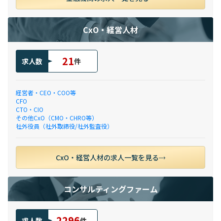
CxO・経営人材
21
求人数
件
経営者・CEO・COO等
CFO
CTO・CIO
その他CxO（CMO・CHRO等）
社外役員（社外取締役/社外監査役）
CxO・経営人材の求人一覧を見る
コンサルティングファーム
2296
求人数
件