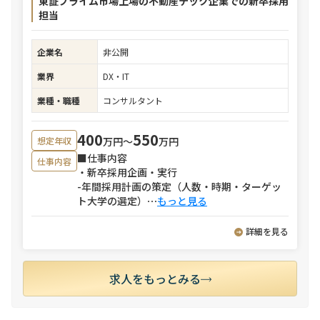
東証プライム市場上場の不動産テック企業での新卒採用
担当
企業名
非公開
業界
DX・IT
業種・職種
コンサルタント
400
550
万円〜
万円
想定年収
■仕事内容
仕事内容
・新卒採用企画・実行
-年間採用計画の策定（人数・時期・ターゲッ
ト大学の選定）
⋯
もっと見る
詳細を見る
求人をもっとみる