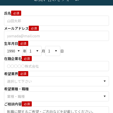
氏名
必須
メールアドレス
必須
生年月日
必須
年
月
日
在籍企業名
必須
希望業界
必須
希望業種・職種
ご相談内容
必須