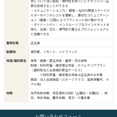
界について深い知見・専門性を持つことでデリバリー品
質を担保することができる
・コミュニケーション力： 顧客・社内の関連ステークホ
ルダーのインタレストを理解し、適切なコミュニケーシ
ョン（書面・口頭)によりアクションに向け動かせる
・ダイバーシティ： インクルーシブなマインドセットを
持ち、言語・文化・専門性が異なるプロフェッショナル
と協働できる
雇用形態
正社員
勤務地
東京都、リモート、ハイブリッド
待遇/福利厚生
保険：健康・厚生年金・雇用・労災保険
制度：財形貯蓄・確定拠出年金・カフェテリアプラン
（選択型法人会員福利厚生サービス）
※財形貯蓄・確定拠出年金は正社員のみ対象
施設：法人会員施設（スポーツクラブ、温泉保養所、ホ
テル他)
休暇
年次有給休暇、完全週休2日制（土曜日・日曜日）、祝
日、年末年始、慶弔休暇、育児・介護休業
お問い合わせフォーム