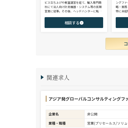
ビス立ち上げや教室運営を経て、輸入専門商
ングファ
社にて法人向け計測機器・システム等の拡販
略・業務
営業に従事。その後、ヘッドハンターに転身
特に未経
し、日系大手人材紹介会社（JAC Recruitmen
チェンジ
t）、外資大手人材紹介会社（Adecco）を経
からシニ
相談する
て当社に参画。 製造全般/プラントエンジニ
ご志向と
アリング/物流/SIer/SaaSまで幅広い領域、職
ご提案さ
種全般でのご支援が可能。これまで2500名超
の候補者様と面談、200名を超える転職支援
実績を有する。
関連求人
アジア発グローバルコンサルティングファ
企業名
非公開
業種・職種
営業(プリセールス/ソリュ