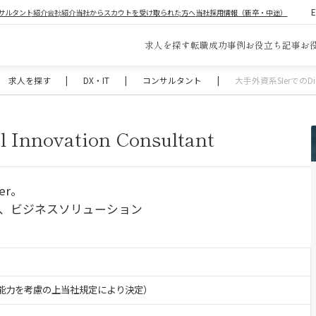
サルタント紹介
会社紹介
当社からスカウトを受け取られた方へ
当社採用情報（新卒・中途）
求人を探す
転職成功事例
お役立ち記事
お
求人を探す
|
DX・IT
|
コンサルタント
|
大手外資系SIerでのDigita
nnovation Consultant
er。
グ、ビジネスソリューション
験・能力を考慮の上当社規定により決定）