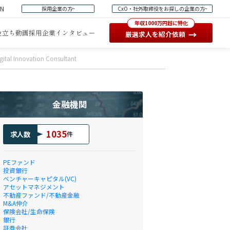
EN
採用企業の方
CxO・社外取締役をお探しの企業の方
年収1000万円超に特化
役立ち動画
採用企業インタビュー
→
厳選求人を紹介依頼
l Innovation Consultant
金融機関
1035
求人数
件
PEファンド
投資銀行
ベンチャーキャピタル(VC)
アセットマネジメント
不動産ファンド/不動産金融
M&A仲介
保険会社/生命保険
銀行
証券会社