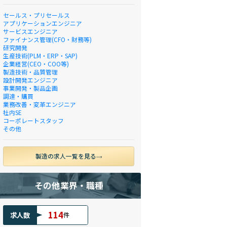
セールス・プリセールス
アプリケーションエンジニア
サービスエンジニア
ファイナンス管理(CFO・財務等)
研究開発
生産技術(PLM・ERP・SAP)
企業経営(CEO・COO等)
製造技術・品質管理
設計開発エンジニア
事業開発・製品企画
調達・購買
業務改善・変革エンジニア
社内SE
コーポレートスタッフ
その他
製造の求人一覧を見る
その他業界・職種
114
求人数
件