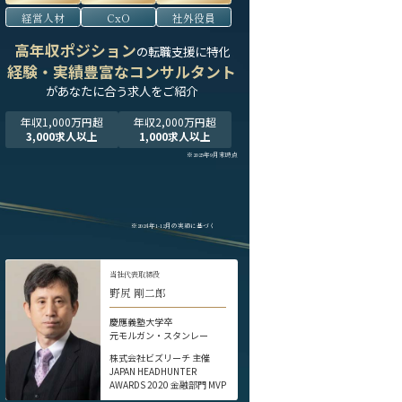
経営人材
CxO
社外役員
高年収ポジション
の転職支援に特化
経験・実績豊富なコンサルタント
が
あなたに合う求人をご紹介
年収1,000万円超
年収2,000万円超
3,000求人以上
1,000求人以上
※2025年9月末時点
※2024年1-12月の実績に基づく
当社代表取締役
野尻 剛二郎
慶應義塾大学卒
元モルガン・スタンレー
株式会社ビズリーチ 主催
JAPAN HEADHUNTER
AWARDS 2020 金融部門 MVP