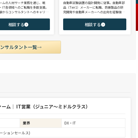
ームの人材サーチ業務を通じ、戦
自動車試験装置の設計開発に従事。自動車部
・IT各領域へのご転職を多数支援。
品（Tier1）メーカーに転職、防振製品の研
験からコンサルタントへのキャリア
究開発や自動車メーカーへの出向を経験後、
支援に強み。 若手・ポテンシャル層
ヘッドハンターに転身。コンサルティング・
ア・ハイクラス層まで、候補者様の
製造領域を中心に、SIer・メガバンク・VCな
相談する
相談する
市場動向を踏まえ最適なキャリアを
ど幅広いご支援実績。 【受賞歴】 ・日経転職
せていただきます。
版 Performance Award Executive部門 MVP ・
日系総合コンサルティング企業 入社実績 個人
賞受賞 ・外資系エンジニアリング企業 コンサ
ルティング事業部 入社実績3位
コンサルタント一覧
ーム｜ IT営業（ジュニア～ミドルクラス）
業界
DX・IT
ーションセールス)