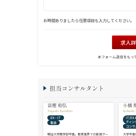
お時間ありましたら任意項目も入力してください。
求人
本フォーム送信をもっ
担当コンサルタント
富樫 和弘
小橋 
Togashi Kazuhiro
Kobashi 
DX・IT
IT/D
ティン
製造
コンサ
明治大学商学部卒業。教育業界での新規サー
大学卒業