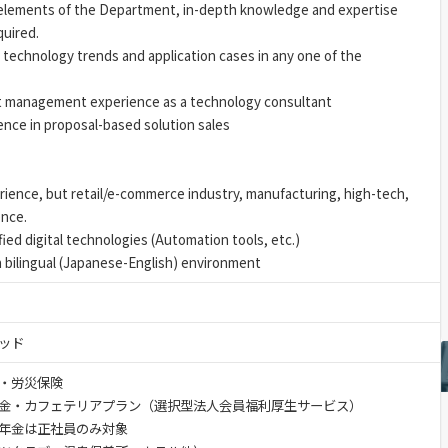
 elements of the Department, in-depth knowledge and expertise
quired.
t technology trends and application cases in any one of the
ct management experience as a technology consultant
ence in proposal-based solution sales
rience, but retail/e-commerce industry, manufacturing, high-tech,
ence.
ied digital technologies (Automation tools, etc.)
a bilingual (Japanese-English) environment
ッド
・労災保険
金・カフェテリアプラン（選択型法人会員福利厚生サービス）
金は正社員のみ対象