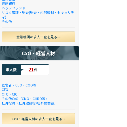
信託銀行
ヘッジファンド
リスク管理・監査(監査・内部統制・セキュリテ
ィ)
その他
金融機関の求人一覧を見る
CxO・経営人材
21
求人数
件
経営者・CEO・COO等
CFO
CTO・CIO
その他CxO（CMO・CHRO等）
社外役員（社外取締役/社外監査役）
CxO・経営人材の求人一覧を見る