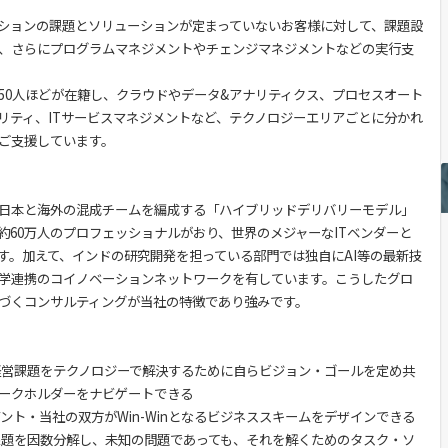
ションの課題とソリューションが定まっていないお客様に対して、課題設
、さらにプログラムマネジメントやチェンジマネジメントなどの実行支
50人ほどが在籍し、クラウドやデータ&アナリティクス、プロセスオート
リティ、ITサービスマネジメントなど、テクノロジーエリアごとに分かれ
ご支援しています。
日本と海外の混成チームを編成する「ハイブリッドデリバリーモデル」
約60万人のプロフェッショナルがおり、世界のメジャーなITベンダーと
す。加えて、インドの研究開発を担っている部門では独自にAI等の最新技
学連携のコイノベーションネットワークを有しています。こうしたグロ
づくコンサルティングが当社の特徴であり強みです。
経営課題をテクノロジーで解決するために自らビジョン・ゴールを定め共
ークホルダーをナビゲートできる
ント・当社の双方がWin-Winとなるビジネススキームをデザインできる
課題を因数分解し、未知の問題であっても、それを解くためのタスク・ソ