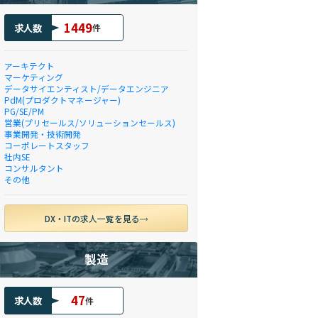
1449
求人数
件
アーキテクト
マーケティング
データサイエンティスト/データエンジニア
PdM(プロダクトマネージャー)
PG/SE/PM
営業(プリセールス/ソリューションセールス)
事業開発・技術開発
コーポレートスタッフ
社内SE
コンサルタント
その他
DX・ITの求人一覧を見る
製造
47
求人数
件