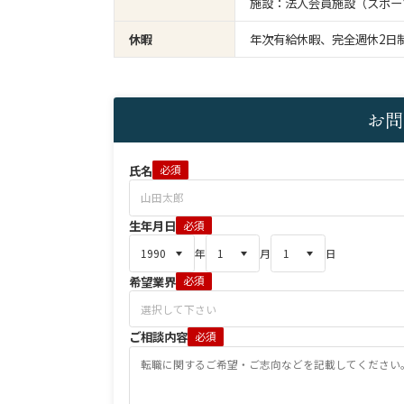
施設：法人会員施設（スポー
休暇
年次有給休暇、完全週休2日
お問
氏名
必須
生年月日
必須
年
月
日
希望業界
必須
ご相談内容
必須