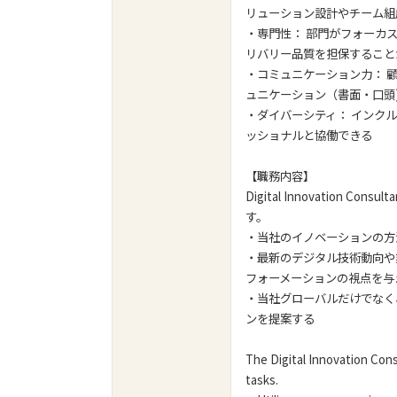
リューション設計やチーム組
・専門性： 部門がフォーカ
リバリー品質を担保すること
・コミュニケーション力： 
ュニケーション（書面・口頭
・ダイバーシティ： インク
ッショナルと協働できる
【職務内容】
Digital Innovatio
す。
・当社のイノベーションの方
・最新のデジタル技術動向や
フォーメーションの視点を与
・当社グローバルだけでなく
ンを提案する
The Digital Innovation Cons
tasks.