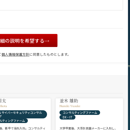
詳細の説明を希望する
て
個人情報保護方針
に同意したものとします。
翔太
並木 雄助
Shota
Namiki Yusuke
X & サイバーセキュリティコンサル
コンサルティングファーム
グ
DX・IT
ルティングファーム
後、新卒で当社入社。コンサルティ
大学卒業後、大手計測器メーカーに入社し、