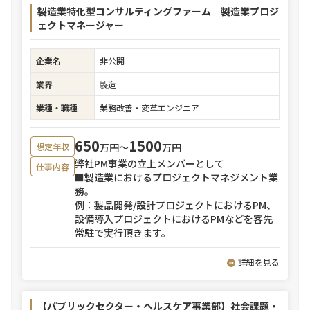
製造業特化型コンサルティングファーム 製造業プロジ
ェクトマネージャー
企業名
非公開
業界
製造
業種・職種
業務改善・変革エンジニア
650
1500
万円〜
万円
想定年収
弊社PM事業の立上メンバーとして
仕事内容
■製造業におけるプロジェクトマネジメント業
務。
例：製品開発/設計プロジェクトにおけるPM、
設備導入プロジェクトにおけるPMなどを客先
常駐で実行頂きます。
詳細を見る
【パブリックセクター・ヘルスケア事業部】社会課題・