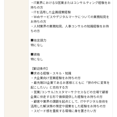
・IT業界におけるSI営業またはコンサルティング経験をお
持ちの方
・ITを活用した企画提案経験
・Webサービスやデジタルマーケについての業務知見を
お持ちの方
・人材業界の業務知見、人事コンサルの知識経験をお持
ちの方
■他言語力
特になし
■資格
特になし
【歓迎条件】
■求める経験・スキル・知識
・大企業向け営業経験をお持ちの方
・最先端DX企業であるお客様とともに「世の中に変革を
起こしたい」と志向する方
・営業/コンサル/カスタマーサクセスなどの立場で顧客
企業に伴走する形で価値提供した経験をお持ちの方
・顧客や業界の課題を起点として、ITやデジタル技術を
活用した解決策の策定や提案をした経験をお持ちの方
・スピード感を重視する環境に身を置きたい方