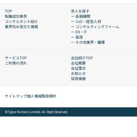
TOP
求人を探す
転職成功事例
ー 金融機関
コンサルタント紹介
ー CxO・経営人材
業界別お役立ち情報
ー コンサルティングファーム
ー DX・IT
ー 製造
ー その他業界・職種
サービスTOP
会社紹介TOP
ご利用の流れ
会社概要
当社理念
お知らせ
採用情報
サイトマップ
個人情報取扱規約
©︎Tiglon Partners Limited. All. Right Reserved.