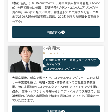
材紹介会社（JAC Recruitment）、外資大手人材紹介会社（Adecc
o）を経て当社に参画。 製造全般/プラントエンジニアリング/物
流/SIer/SaaSまで幅広い領域、職種全般でのご支援が可能。これ
まで2500名超の候補者様と面談、200名を超える転職支援実績を
有する。
相談する
小橋 翔太
Kobashi Shota
IT/DX & サイバーセキュリティコンサ
ルティング
コンサルティングファーム
大学卒業後、新卒で当社入社。コンサルティングファームの人材
サーチ業務を通じ、戦略・業務・IT各領域へのご転職を多数支
援。特に未経験からコンサルタントへのキャリアチェンジ支援に
強み。 若手・ポテンシャル層からシニア・ハイクラス層まで、候
補者様のご志向と市場動向を踏まえ最適なキャリアをご提案させ
ていただきます。
相談する