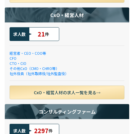
CxO・経営人材
21
求人数
件
経営者・CEO・COO等
CFO
CTO・CIO
その他CxO（CMO・CHRO等）
社外役員（社外取締役/社外監査役）
CxO・経営人材の求人一覧を見る
コンサルティングファーム
2297
求人数
件