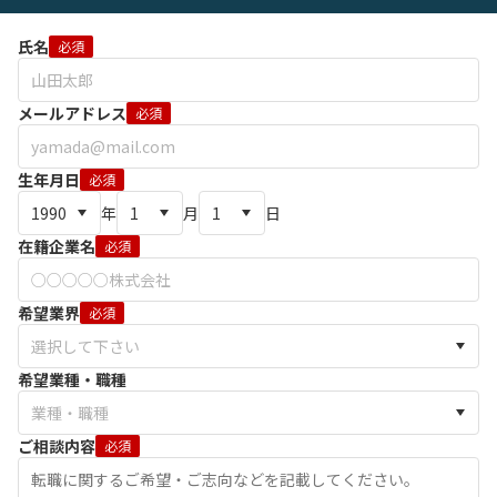
氏名
必須
メールアドレス
必須
生年月日
必須
年
月
日
在籍企業名
必須
希望業界
必須
希望業種・職種
ご相談内容
必須