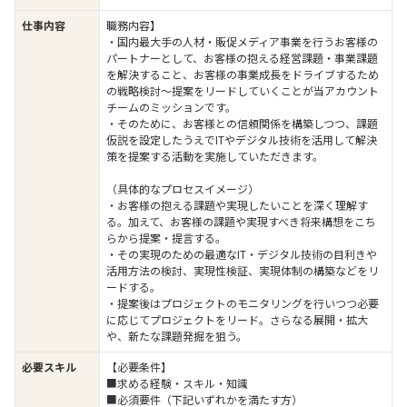
仕事内容
職務内容】
・国内最大手の人材・販促メディア事業を行うお客様の
パートナーとして、お客様の抱える経営課題・事業課題
を解決すること、お客様の事業成長をドライブするため
の戦略検討～提案をリードしていくことが当アカウント
チームのミッションです。
・そのために、お客様との信頼関係を構築しつつ、課題
仮説を設定したうえでITやデジタル技術を活用して解決
策を提案する活動を実施していただきます。
（具体的なプロセスイメージ）
・お客様の抱える課題や実現したいことを深く理解す
る。加えて、お客様の課題や実現すべき将来構想をこち
らから提案・提言する。
・その実現のための最適なIT・デジタル技術の目利きや
活用方法の検討、実現性検証、実現体制の構築などをリ
ードする。
・提案後はプロジェクトのモニタリングを行いつつ必要
に応じてプロジェクトをリード。さらなる展開・拡大
や、新たな課題発掘を狙う。
必要スキル
【必要条件】
■求める経験・スキル・知識
■必須要件（下記いずれかを満たす方）