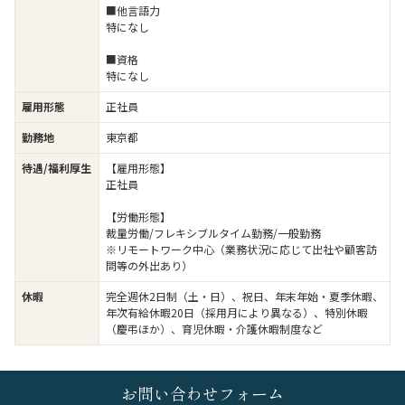
■他言語力
特になし
■資格
特になし
雇用形態
正社員
勤務地
東京都
待遇/福利厚生
【雇用形態】
正社員
【労働形態】
裁量労働/フレキシブルタイム勤務/一般勤務
※リモートワーク中心（業務状況に応じて出社や顧客訪
問等の外出あり）
休暇
完全週休2日制（土・日）、祝日、年末年始・夏季休暇、
年次有給休暇20日（採用月により異なる）、特別休暇
（慶弔ほか）、育児休暇・介護休暇制度など
お問い合わせフォーム