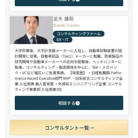
並木 雄助
Namiki Yusuke
コンサルティングファーム
DX・IT
大学卒業後、大手計測器メーカーに入社し、自動車試験装置の設
計開発に従事。自動車部品（Tier1）メーカーに転職、防振製品の
研究開発や自動車メーカーへの出向を経験後、ヘッドハンターに
転身。コンサルティング・製造領域を中心に、SIer・メガバン
ク・VCなど幅広いご支援実績。 【受賞歴】 ・日経転職版 Perfor
mance Award Executive部門 MVP ・日系総合コンサルティング企
業 入社実績 個人賞受賞 ・外資系エンジニアリング企業 コンサル
ティング事業部 入社実績3位
相談する
コンサルタント一覧