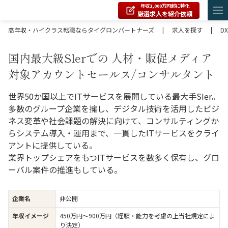
年収1,000万円超に特化
厳選求人を紹介依頼
高年収・ハイクラス転職ならタイグロンパートナーズ
|
求人を探す
|
DX
国内最大級Slerでの 人材・販促メディア
対象アカウントセールス/コンサルタント
世界50か国以上でITサービスを展開している最大手SIer。
多数のグループ企業を擁し、デジタル技術を活用したビジ
ネス変革や社会課題の解決に向けて、コンサルティングか
らシステム導入・運用まで、一貫したITサービスをクライ
アントに提供している。
業界トップシェアをもつITサービスを数多く保有し、グロ
ーバル案件の推進もしている。
企業名
非公開
年収イメージ
450万円〜900万円（経験・能力を考慮の上当社規定によ
り決定）