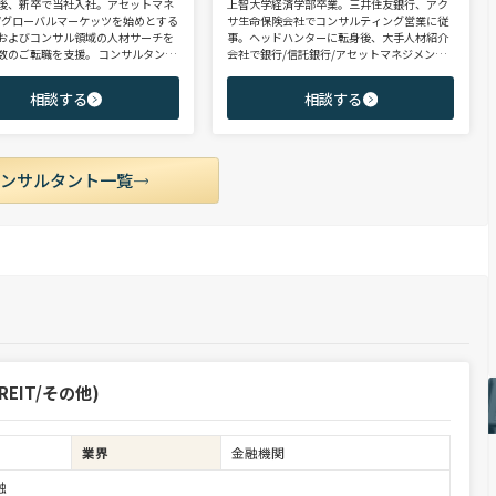
後、新卒で当社入社。アセットマネ
上智大学経済学部卒業。三井住友銀行、アク
/グローバルマーケッツを始めとする
サ生命保険会社でコンサルティング営業に従
およびコンサル領域の人材サーチを
事。ヘッドハンターに転身後、大手人材紹介
数のご転職を支援。 コンサルタント
会社で銀行/信託銀行/アセットマネジメント
PEファンド/投資銀行/不動産金融領
領域を担当し全社表彰歴あり。リテール部門
に、異業種からの転身を目指す未経
の営業職・企画職から運用部門の専門職まで
相談する
相談する
ポテンシャル層やさらなるキャリア
豊富な転職支援実績。日系/外資系、経験者/
うミドル～ハイクラス層をご支援。
未経験者を問わず幅広いポジションでご支援
可能。
コンサルタント一覧
EIT/その他)
業界
金融機関
融