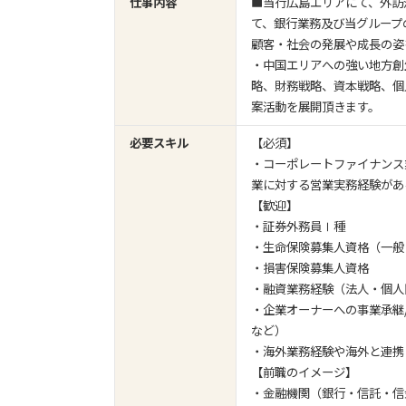
仕事内容
■当行広島エリアにて、外訪活動を
て、銀行業務及び当グループ
顧客・社会の発展や成長の姿
・中国エリアへの強い地方創
略、財務戦略、資本戦略、個
案活動を展開頂きます。
必要スキル
【必須】
・コーポレートファイナンス
業に対する営業実務経験があ
【歓迎】
・証券外務員Ⅰ種
・生命保険募集人資格（一般
・損害保険募集人資格
・融資業務経験（法人・個人
・企業オーナーへの事業承継
など）
・海外業務経験や海外と連携し
【前職のイメージ】
・金融機関（銀行・信託・信