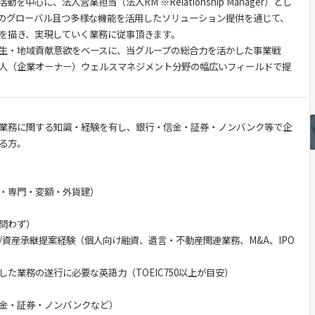
中心に、法人営業担当（法人RM ※Relationship Manager）とし
のグローバル且つ多様な機能を活用したソリューション提供を通じて、
を描き、実現していく業務に従事頂きます。
生・地域貢献意欲をベースに、当グループの総合力を活かした事業戦
人（企業オーナー）ウェルスマネジメント分野の幅広いフィールドで提
業務に関する知識・経験を有し、銀行・信金・証券・ノンバンク等で企
る方。
・専門・変額・外貨建）
問わず）
/資産承継提案経験（個人向け融資、遺言・不動産関連業務、M&A、IPO
た業務の遂行に必要な英語力（TOEIC750以上が目安）
金・証券・ノンバンクなど）