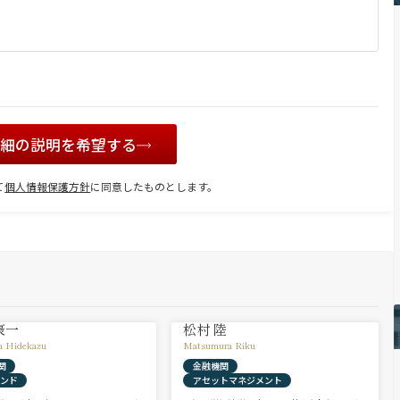
詳細の説明を希望する
て
個人情報保護方針
に同意したものとします。
豪一
松村 陸
a Hidekazu
Matsumura Riku
関
金融機関
ァンド
アセットマネジメント