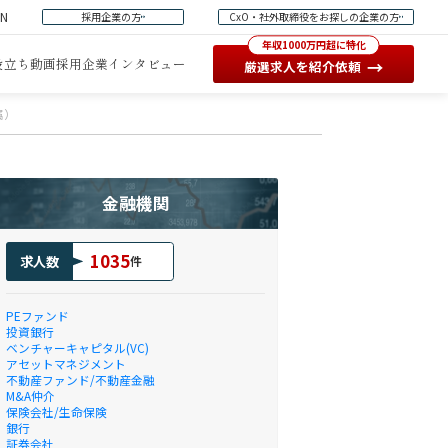
EN
採用企業の方
CxO・社外取締役をお探しの企業の方
年収1000万円超に特化
役立ち動画
採用企業インタビュー
→
厳選求人を紹介依頼
属）
金融機関
1035
求人数
件
PEファンド
投資銀行
ベンチャーキャピタル(VC)
アセットマネジメント
不動産ファンド/不動産金融
M&A仲介
保険会社/生命保険
銀行
証券会社