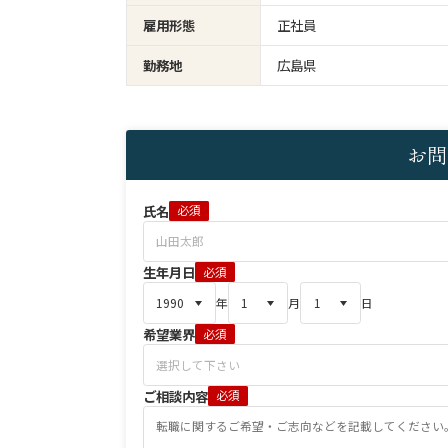
雇用形態
正社員
勤務地
広島県
お問
氏名
必須
生年月日
必須
年
月
日
希望業界
必須
ご相談内容
必須