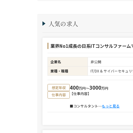
人気の求人
業界No1成長の日系ITコンサルファーム
企業名
非公開
業種・職種
IT/DX & サイバーセキ
400
3000
想定年収
万円〜
万円
【仕事内容】
仕事内容
■コンサルタント
⋯
もっと見る