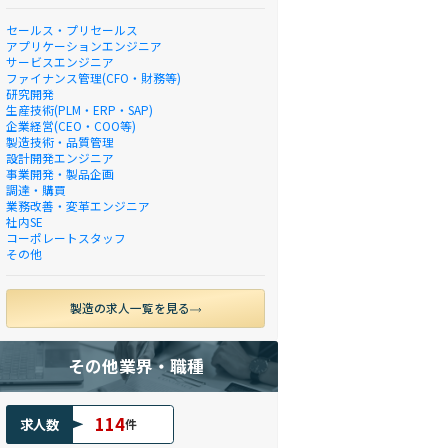
セールス・プリセールス
アプリケーションエンジニア
サービスエンジニア
ファイナンス管理(CFO・財務等)
研究開発
生産技術(PLM・ERP・SAP)
企業経営(CEO・COO等)
製造技術・品質管理
設計開発エンジニア
事業開発・製品企画
調達・購買
業務改善・変革エンジニア
社内SE
コーポレートスタッフ
その他
製造の求人一覧を見る
その他業界・職種
114
求人数
件