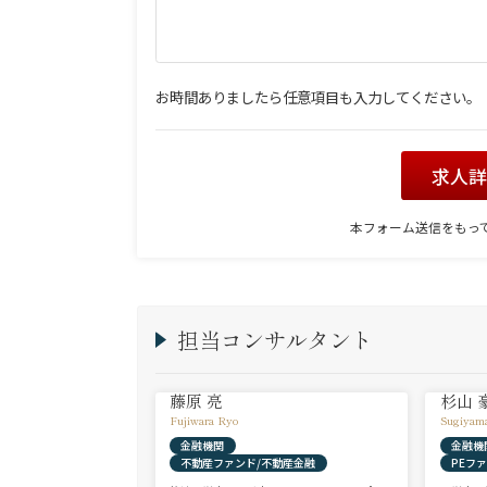
お時間ありましたら任意項目も入力してください。
求人
本フォーム送信をもっ
担当コンサルタント
藤原 亮
杉山 
Fujiwara Ryo
Sugiyam
金融機関
金融機
不動産ファンド/不動産金融
PEフ