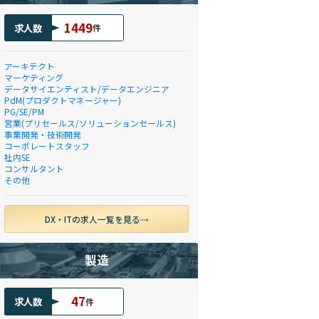
1449
求人数
件
アーキテクト
マーケティング
データサイエンティスト/データエンジニア
PdM(プロダクトマネージャー)
PG/SE/PM
営業(プリセールス/ソリューションセールス)
事業開発・技術開発
コーポレートスタッフ
社内SE
コンサルタント
その他
DX・ITの求人一覧を見る
製造
47
求人数
件