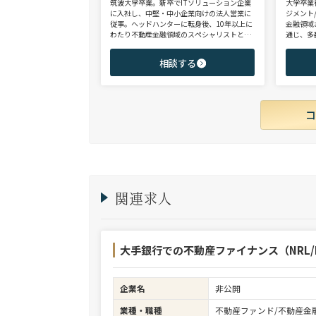
筑波大学卒業。新卒でITソリューション企業
大学卒業
に入社し、中堅・中小企業向けの法人営業に
ジメント
従事。ヘッドハンターに転身後、10年以上に
金融領域
わたり不動産金融領域のスペシャリストとし
通じ、多
て、アクイジション/アセットマネジメント/
として、
財務/経理/IRなど、フロントからミドル・バ
域を中心
相談する
ックまで、幅広いポジションで100名以上の
験のハイ
ご支援実績を誇る。また、首都圏に加え、関
ップを狙
西・九州・北海道を始めとする地方都市を拠
点とする企業から外資系まで、100社を超え
るクライアント企業様とのリレーションを保
持。業界に精通した深い知見と広範なネット
ワークを活かし、候補者様の可能性を最大限
に引き出すマッチングをご支援可能。
関連求人
大手銀行での不動産ファイナンス（NRL/R
企業名
非公開
業種・職種
不動産ファンド/不動産金