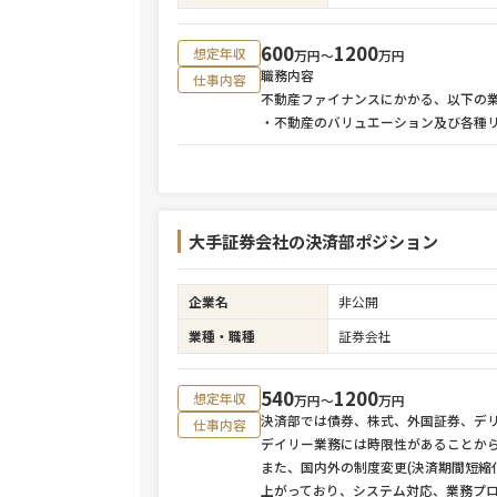
600
1200
想定年収
万円〜
万円
職務内容
仕事内容
不動産ファイナンスにかかる、以下の
・不動産のバリュエーション及び各種
大手証券会社の決済部ポジション
企業名
非公開
業種・職種
証券会社
540
1200
想定年収
万円〜
万円
決済部では債券、株式、外国証券、デ
仕事内容
デイリー業務には時限性があることか
また、国内外の制度変更(決済期間短縮
上がっており、システム対応、業務プ