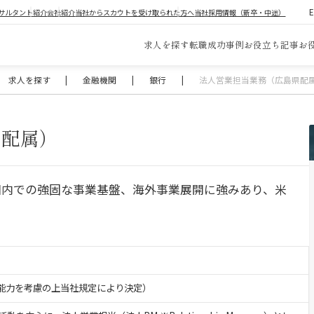
サルタント紹介
会社紹介
当社からスカウトを受け取られた方へ
当社採用情報（新卒・中途）
求人を探す
転職成功事例
お役立ち記事
お
求人を探す
|
金融機関
|
銀行
|
法人営業担当業務（広島県配
県配属）
国内での強固な事業基盤、海外事業展開に強みあり、米
験・能力を考慮の上当社規定により決定）