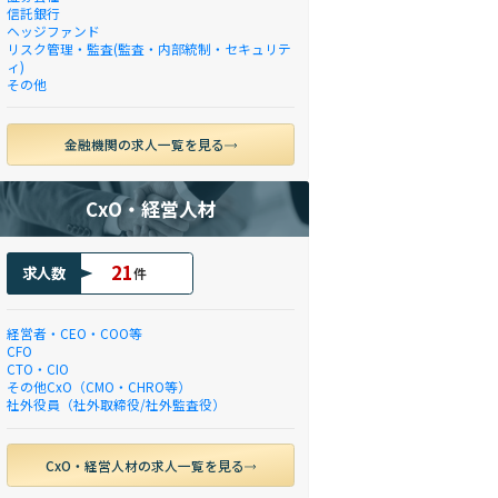
信託銀行
ヘッジファンド
リスク管理・監査(監査・内部統制・セキュリテ
ィ)
その他
金融機関の求人一覧を見る
CxO・経営人材
21
求人数
件
経営者・CEO・COO等
CFO
CTO・CIO
その他CxO（CMO・CHRO等）
社外役員（社外取締役/社外監査役）
CxO・経営人材の求人一覧を見る