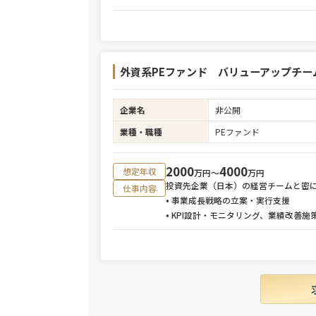
外資系PEファンド バリューアップチー
企業名
非公開
業種・職種
PEファンド
2000
4000
想定年収
万円〜
万円
投資先企業（日本）の経営チームと密
仕事内容
• 事業成長戦略の立案・実行支援
• KPI設計・モニタリング、業績改善施