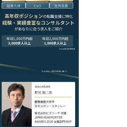
経営人材
CxO
社外役員
高年収ポジション
の転職支援に特化
経験・実績豊富なコンサルタント
が
あなたに合う求人をご紹介
年収1,000万円超
年収2,000万円超
3,000求人以上
1,000求人以上
※2025年9月末時点
※2024年1-12月の実績に基づく
当社代表取締役
野尻 剛二郎
慶應義塾大学卒
元モルガン・スタンレー
株式会社ビズリーチ 主催
JAPAN HEADHUNTER
AWARDS 2020 金融部門 MVP