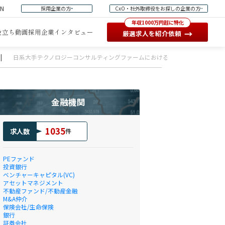
EN
採用企業の方
CxO・社外取締役をお探しの企業の方
年収1000万円超に特化
役立ち動画
採用企業インタビュー
→
厳選求人を紹介依頼
|
日系大手テクノロジーコンサルティングファームにおけるALM導入プロジェク
金融機関
1035
求人数
件
PEファンド
投資銀行
ベンチャーキャピタル(VC)
アセットマネジメント
不動産ファンド/不動産金融
M&A仲介
保険会社/生命保険
銀行
証券会社