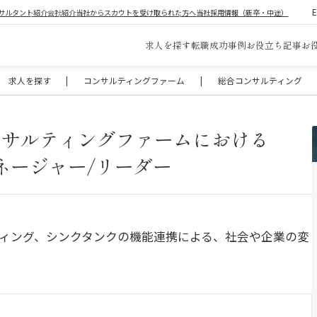
サルタント紹介
会社紹介
当社からスカウトを受け取られた方へ
当社採用情報（新卒・中途）
求人を探す
転職成功事例
お役立ち記事
お
求人を探す
|
コンサルティングファーム
|
総合コンサルティング
ンサルティングファームにおける
ネージャー/リーダー
ィング、シンクタンクの機能連携による、社会や企業の変