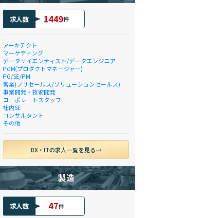
1449
求人数
件
アーキテクト
マーケティング
データサイエンティスト/データエンジニア
PdM(プロダクトマネージャー)
PG/SE/PM
営業(プリセールス/ソリューションセールス)
事業開発・技術開発
コーポレートスタッフ
社内SE
コンサルタント
その他
DX・ITの求人一覧を見る
製造
47
求人数
件