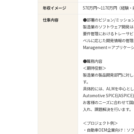
年収イメージ
570万円〜1170万円（経
仕事内容
●部署のビジョン/ミッショ
製造業のソフトウェア開発は
要件管理におけるトレーサビ
ベルに応じた開発情報の管理基盤整
Management＝アプリ
●職務内容
＜期待役割＞
製造業の製品開発部門に対し
す。
具体的には、ALMを中心と
Automotive SPICE(
お客様のニーズに合わせて国
入れ、課題解決を行います。
＜プロジェクト例＞
・自動車OEM企業向け：ソ