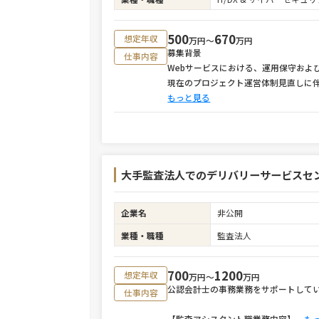
500
670
想定年収
万円〜
万円
募集背景
仕事内容
Webサービスにおける、運用保守およ
現在のプロジェクト運営体制見直しに
もっと見る
大手監査法人でのデリバリーサービスセ
企業名
非公開
業種・職種
監査法人
700
1200
想定年収
万円〜
万円
公認会計士の事務業務をサポートして
仕事内容
【監査アシスタント職業務内容】
⋯
も