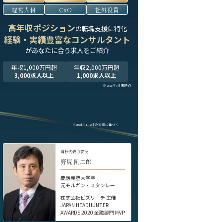
経営人材
CxO
社外役員
高年収ポジション
の転職支援に特化
経験・実績豊富なコンサルタント
が
あなたに合う求人をご紹介
年収1,000万円超
年収2,000万円超
3,000求人以上
1,000求人以上
※2025年9月末時点
※2024年1-12月の実績に基づく
当社代表取締役
野尻 剛二郎
慶應義塾大学卒
元モルガン・スタンレー
株式会社ビズリーチ 主催
JAPAN HEADHUNTER
AWARDS 2020 金融部門 MVP