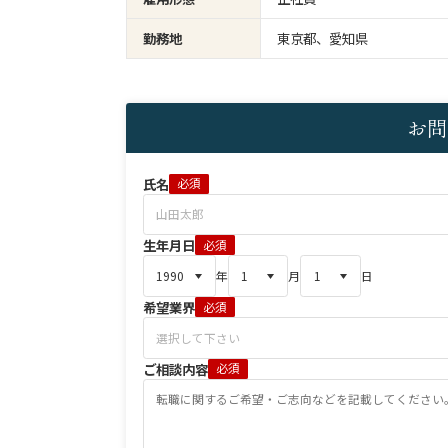
勤務地
東京都、愛知県
お問
氏名
必須
生年月日
必須
年
月
日
希望業界
必須
ご相談内容
必須