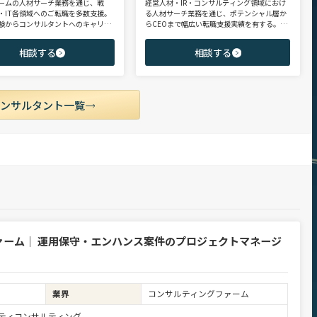
ームの人材サーチ業務を通じ、戦
経営人材・IR・コンサルティング領域におけ
・IT各領域へのご転職を多数支援。
る人材サーチ業務を通じ、ポテンシャル層か
験からコンサルタントへのキャリア
らCEOまで幅広い転職支援実績を有する。コ
支援に強み。 若手・ポテンシャル層
ンサルタントとして、IRを始めとするコーポ
ア・ハイクラス層まで、候補者様の
レート部門およびコンサルティングファーム
相談する
相談する
市場動向を踏まえ最適なキャリアを
領域を中心に担当。未経験・ポテンシャル層
せていただきます。
からミドル・ハイクラス層まで、年代・職階
を問わず幅広くご支援可能。
コンサルタント一覧
ァーム｜ 運用保守・エンハンス案件のプロジェクトマネージ
業界
コンサルティングファーム
ュリティコンサルティング