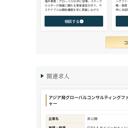
海外事業・グローバルSCMに従事。ステーク
ングファ
ホルダーが複雑に関わる事業運営の中で、サ
略・業務
ステナブルな関係構築を常に意識しながら意
特に未経
思決定や実務に携わる。ヘッドハンターに転
チェンジ
身後、コンサル（戦略・総合・FAS）、総合
からシニ
相談する
商社、投資銀行、大手事業会社を始めとする
ご志向と
幅広い領域で、若手～エグゼクティブまでご
ご提案さ
支援実績多数。
関連求人
アジア発グローバルコンサルティングフ
ャー
企業名
非公開
業種・職種
IT/DX & サイバーセキ