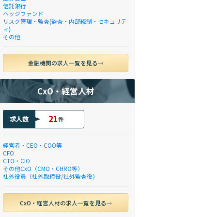
信託銀行
ヘッジファンド
リスク管理・監査(監査・内部統制・セキュリテ
ィ)
その他
金融機関の求人一覧を見る
CxO・経営人材
21
求人数
件
経営者・CEO・COO等
CFO
CTO・CIO
その他CxO（CMO・CHRO等）
社外役員（社外取締役/社外監査役）
CxO・経営人材の求人一覧を見る