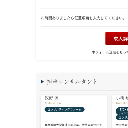
お時間ありましたら任意項目も入力してください。
求人
本フォーム送信をもっ
担当コンサルタント
牧野 源
小橋 
Makino Gen
Kobashi 
コンサルティングファーム
IT/D
ティン
コンサ
慶應義塾大学経済学部卒業。大手事業会社で
大学卒業