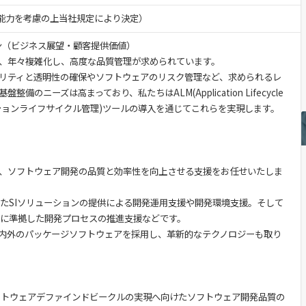
験・能力を考慮の上当社規定により決定）
ン（ビジネス展望・顧客提供価値）
、年々複雑化し、高度な品質管理が求められています。
リティと透明性の確保やソフトウェアのリスク管理など、求められるレ
備のニーズは高まっており、私たちはALM(Application Lifecycle
ケーションライフサイクル管理)ツールの導入を通じてこれらを実現します。
、ソフトウェア開発の品質と効率性を向上させる支援をお任せいたしま
したSIソリューションの提供による開発運用支援や開発環境支援。そして
ASPICE)に準拠した開発プロセスの推進支援などです。
内外のパッケージソフトウェアを採用し、革新的なテクノロジーも取り
フトウェアデファインドビークルの実現へ向けたソフトウェア開発品質の