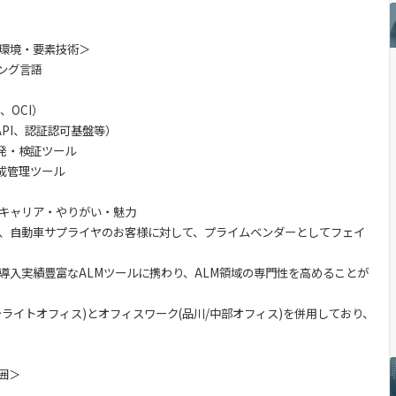
環境・要素技術＞
ミング言語
、OCI）
enAPI、認証認可基盤等）
の開発・検証ツール
の構成管理ツール
キャリア・やりがい・魅力
、自動車サプライヤのお客様に対して、プライムベンダーとしてフェイ
導入実績豊富なALMツールに携わり、ALM領域の専門性を高めることが
ライトオフィス)とオフィスワーク(品川/中部オフィス)を併用しており、
囲＞