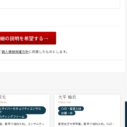
詳細の説明を希望する
て
個人情報保護方針
に同意したものとします。
翔太
大平 柚衣
Shota
Ohira Yui
X & サイバーセキュリティコンサル
CxO・経営人材
グ
広報・IR
ルティングファーム
後、新卒で当社入社。コンサルティ
東京女子大学卒業。新卒で当社入社。CxO・