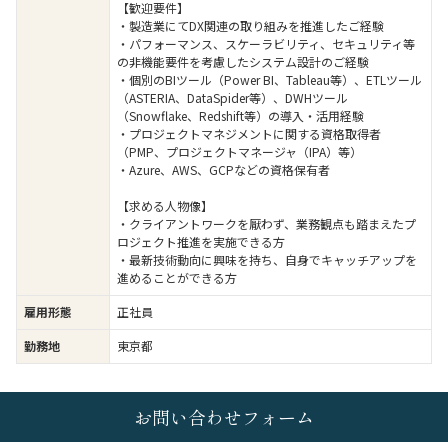
【歓迎要件】
・製造業にてDX関連の取り組みを推進したご経験
・パフォーマンス、スケーラビリティ、セキュリティ等
の非機能要件を考慮したシステム設計のご経験
・個別のBIツール（Power BI、Tableau等）、ETLツール
（ASTERIA、DataSpider等）、DWHツール
（Snowflake、Redshift等）の導入・活用経験
・プロジェクトマネジメントに関する資格取得者
（PMP、プロジェクトマネージャ（IPA）等）
・Azure、AWS、GCPなどの資格保有者
【求める人物像】
・クライアントワークを厭わず、業務観点も踏まえたプ
ロジェクト推進を実施できる方
・最新技術動向に興味を持ち、自身でキャッチアップを
進めることができる方
雇用形態
正社員
勤務地
東京都
お問い合わせフォーム