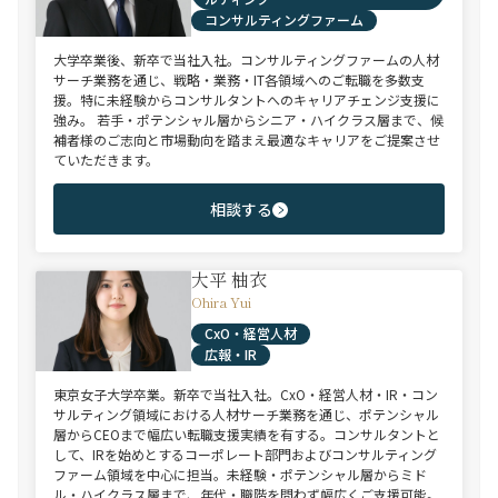
コンサルティングファーム
大学卒業後、新卒で当社入社。コンサルティングファームの人材
サーチ業務を通じ、戦略・業務・IT各領域へのご転職を多数支
援。特に未経験からコンサルタントへのキャリアチェンジ支援に
強み。 若手・ポテンシャル層からシニア・ハイクラス層まで、候
補者様のご志向と市場動向を踏まえ最適なキャリアをご提案させ
ていただきます。
相談する
大平 柚衣
Ohira Yui
CxO・経営人材
広報・IR
東京女子大学卒業。新卒で当社入社。CxO・経営人材・IR・コン
サルティング領域における人材サーチ業務を通じ、ポテンシャル
層からCEOまで幅広い転職支援実績を有する。コンサルタントと
して、IRを始めとするコーポレート部門およびコンサルティング
ファーム領域を中心に担当。未経験・ポテンシャル層からミド
ル・ハイクラス層まで、年代・職階を問わず幅広くご支援可能。