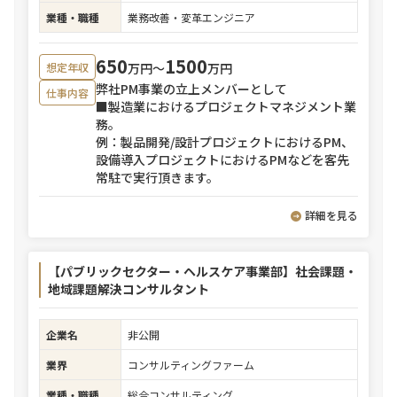
業種・職種
業務改善・変革エンジニア
650
1500
万円〜
万円
想定年収
弊社PM事業の立上メンバーとして
仕事内容
■製造業におけるプロジェクトマネジメント業
務。
例：製品開発/設計プロジェクトにおけるPM、
設備導入プロジェクトにおけるPMなどを客先
常駐で実行頂きます。
詳細を見る
【パブリックセクター・ヘルスケア事業部】社会課題・
地域課題解決コンサルタント
企業名
非公開
業界
コンサルティングファーム
業種・職種
総合コンサルティング