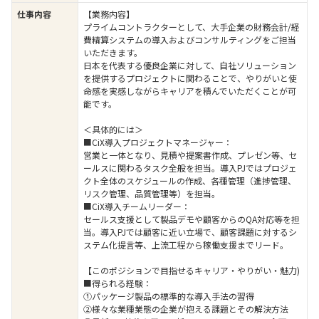
仕事内容
【業務内容】
プライムコントラクターとして、大手企業の財務会計/経
費精算システムの導入およびコンサルティングをご担当
いただきます。
日本を代表する優良企業に対して、自社ソリューション
を提供するプロジェクトに関わることで、やりがいと使
命感を実感しながらキャリアを積んでいただくことが可
能です。
＜具体的には＞
■CiX導入プロジェクトマネージャー：
営業と一体となり、見積や提案書作成、プレゼン等、セ
ールスに関わるタスク全般を担当。導入PJではプロジェ
クト全体のスケジュールの作成、各種管理（進捗管理、
リスク管理、品質管理等）を担当。
■CiX導入チームリーダー：
セールス支援として製品デモや顧客からのQA対応等を担
当。導入PJでは顧客に近い立場で、顧客課題に対するシ
ステム化提言等、上流工程から稼働支援までリード。
【このポジションで目指せるキャリア・やりがい・魅力)
■得られる経験：
①パッケージ製品の標準的な導入手法の習得
②様々な業種業態の企業が抱える課題とその解決方法