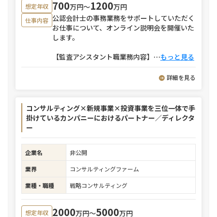
700
1200
万円〜
万円
想定年収
公認会計士の事務業務をサポートしていただく
仕事内容
お仕事について、オンライン説明会を開催いた
します。
【監査アシスタント職業務内容】
⋯
もっと見る
詳細を見る
コンサルティング×新規事業×投資事業を三位一体で手
掛けているカンパニーにおけるパートナー／ディレクタ
ー
企業名
非公開
業界
コンサルティングファーム
業種・職種
戦略コンサルティング
2000
5000
万円〜
万円
想定年収