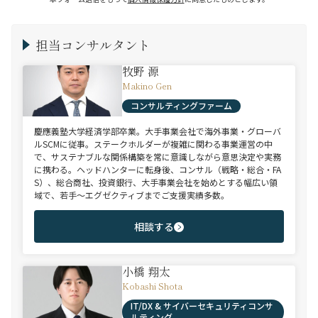
担当コンサルタント
牧野 源
Makino Gen
コンサルティングファーム
慶應義塾大学経済学部卒業。大手事業会社で海外事業・グローバ
ルSCMに従事。ステークホルダーが複雑に関わる事業運営の中
で、サステナブルな関係構築を常に意識しながら意思決定や実務
に携わる。ヘッドハンターに転身後、コンサル（戦略・総合・FA
S）、総合商社、投資銀行、大手事業会社を始めとする幅広い領
域で、若手～エグゼクティブまでご支援実績多数。
相談する
小橋 翔太
Kobashi Shota
IT/DX & サイバーセキュリティコンサ
ルティング