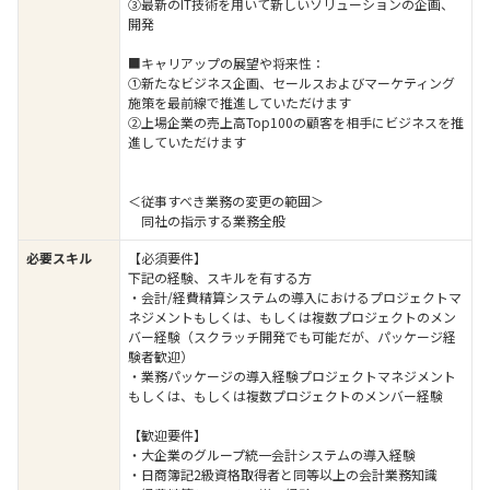
③最新のIT技術を用いて新しいソリューションの企画、
開発
■キャリアップの展望や将来性：
①新たなビジネス企画、セールスおよびマーケティング
施策を最前線で推進していただけます
②上場企業の売上高Top100の顧客を相手にビジネスを推
進していただけます
＜従事すべき業務の変更の範囲＞
同社の指示する業務全般
必要スキル
【必須要件】
下記の経験、スキルを有する方
・会計/経費精算システムの導入におけるプロジェクトマ
ネジメントもしくは、もしくは複数プロジェクトのメン
バー経験（スクラッチ開発でも可能だが、パッケージ経
験者歓迎）
・業務パッケージの導入経験プロジェクトマネジメント
もしくは、もしくは複数プロジェクトのメンバー経験
【歓迎要件】
・大企業のグループ統一会計システムの導入経験
・日商簿記2級資格取得者と同等以上の会計業務知識