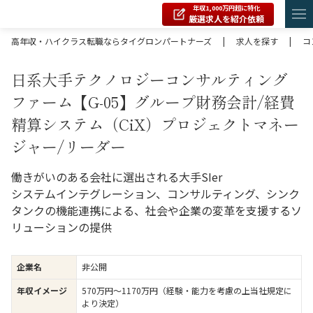
年収1,000万円超に特化
厳選求人を紹介依頼
高年収・ハイクラス転職ならタイグロンパートナーズ
|
求人を探す
|
コ
日系大手テクノロジーコンサルティング
ファーム【G-05】グループ財務会計/経費
精算システム（CiX）プロジェクトマネー
ジャー/リーダー
働きがいのある会社に選出される大手SIer
システムインテグレーション、コンサルティング、シンク
タンクの機能連携による、社会や企業の変革を支援するソ
リューションの提供
企業名
非公開
年収イメージ
570万円〜1170万円（経験・能力を考慮の上当社規定に
より決定）