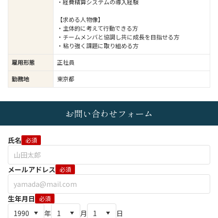
・経費精算システムの導入経験
【求める人物像】
・主体的に考えて行動できる方
・チームメンバと協調し共に成長を目指せる方
・粘り強く課題に取り組める方
雇用形態
正社員
勤務地
東京都
お問い合わせフォーム
氏名
必須
メールアドレス
必須
生年月日
必須
年
月
日