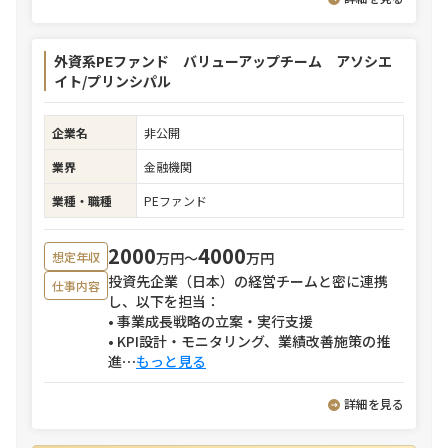
外資系PEファンド バリューアップチーム アソシエ
イト/プリンシパル
企業名
非公開
業界
金融機関
業種・職種
PEファンド
2000
4000
万円〜
万円
想定年収
投資先企業（日本）の経営チームと密に連携
仕事内容
し、以下を担当：
• 事業成長戦略の立案・実行支援
• KPI設計・モニタリング、業績改善施策の推
進
⋯
もっと見る
詳細を見る