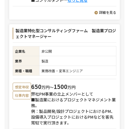
■コンサルタント
⋯
もっと見る
詳細を見る
製造業特化型コンサルティングファーム 製造業プロジ
ェクトマネージャー
企業名
非公開
業界
製造
業種・職種
業務改善・変革エンジニア
650
1500
万円〜
万円
想定年収
弊社PM事業の立上メンバーとして
仕事内容
■製造業におけるプロジェクトマネジメント業
務。
例：製品開発/設計プロジェクトにおけるPM、
設備導入プロジェクトにおけるPMなどを客先
常駐で実行頂きます。