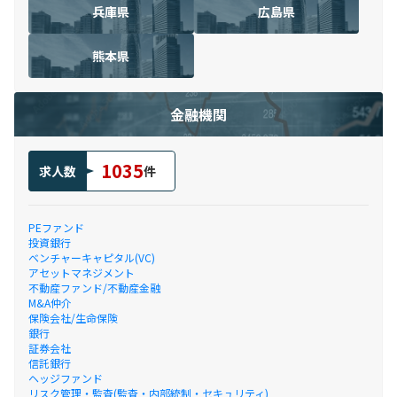
兵庫県
広島県
熊本県
金融機関
1035
求人数
件
PEファンド
投資銀行
ベンチャーキャピタル(VC)
アセットマネジメント
不動産ファンド/不動産金融
M&A仲介
保険会社/生命保険
銀行
証券会社
信託銀行
ヘッジファンド
リスク管理・監査(監査・内部統制・セキュリティ)