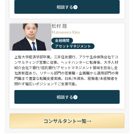
相談する
松村 陸
Matsumura Riku
金融機関
アセットマネジメント
上智大学経済学部卒業。三井住友銀行、アクサ生命保険会社でコ
ンサルティング営業に従事。ヘッドハンターに転身後、大手人材
紹介会社で銀行/信託銀行/アセットマネジメント領域を担当し全
社表彰歴あり。リテール部門の営業職・企画職から運用部門の専
門職まで豊富な転職支援実績。日系/外資系、経験者/未経験者を
問わず幅広いポジションでご支援可能。
相談する
コンサルタント一覧