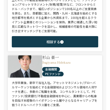
ョン/アセットマネジメント/財務/経理/IRなど、フロントからミ
ドル・バックまで、幅広いポジションで100名以上のご支援実績
を誇る。また、首都圏に加え、関西・九州・北海道を始めとする
地方都市を拠点とする企業から外資系まで、100社を超えるクラ
イアント企業様とのリレーションを保持。業界に精通した深い知
見と広範なネットワークを活かし、候補者様の可能性を最大限に
引き出すマッチングをご支援可能。
相談する
杉山 豪一
Sugiyama Hidekazu
金融機関
PEファンド
大学卒業後、新卒で当社入社。アセットマネジメント/グローバ
ルマーケッツを始めとする金融領域およびコンサル領域の人材サ
ーチを通じ、多数のご転職を支援。 コンサルタントとして、PE
ファンド/投資銀行/不動産金融領域を中心に、異業種からの転身
を目指す未経験のハイポテンシャル層やさらなるキャリアップを
狙うミドル～ハイクラス層をご支援。