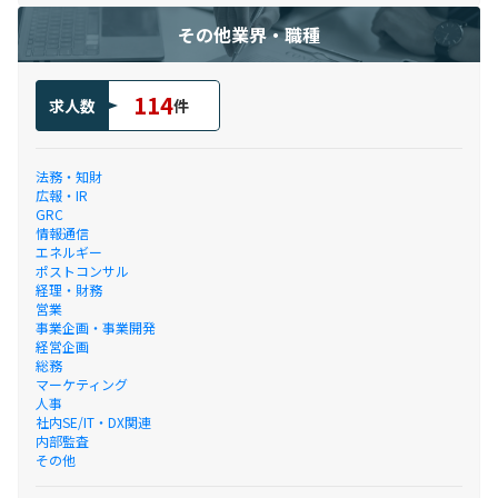
その他業界・職種
114
求人数
件
法務・知財
広報・IR
GRC
情報通信
エネルギー
ポストコンサル
経理・財務
営業
事業企画・事業開発
経営企画
総務
マーケティング
人事
社内SE/IT・DX関連
内部監査
その他