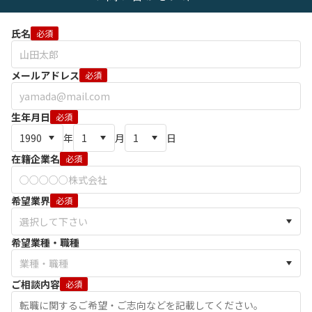
氏名
必須
メールアドレス
必須
生年月日
必須
年
月
日
在籍企業名
必須
希望業界
必須
希望業種・職種
ご相談内容
必須