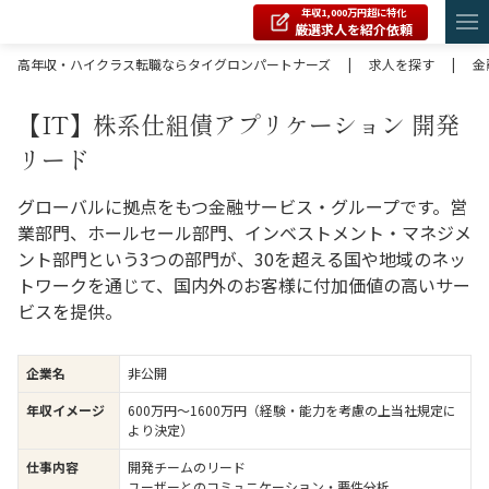
年収1,000万円超に特化
厳選求人を紹介依頼
高年収・ハイクラス転職ならタイグロンパートナーズ
|
求人を探す
|
金
【IT】株系仕組債アプリケーション 開発
リード
グローバルに拠点をもつ金融サービス・グループです。営
業部門、ホールセール部門、インベストメント・マネジメ
ント部門という3つの部門が、30を超える国や地域のネッ
トワークを通じて、国内外のお客様に付加価値の高いサー
ビスを提供。
企業名
非公開
年収イメージ
600万円〜1600万円（経験・能力を考慮の上当社規定に
より決定）
仕事内容
開発チームのリード
ユーザーとのコミュニケーション・要件分析