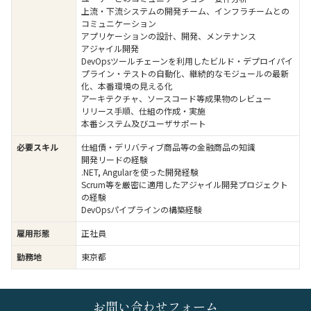
上流・下流システムの開発チーム、インフラチームとの
コミュニケーション
アプリケーションの設計、開発、メンテナンス
アジャイル開発
DevOpsツールチェーンを利用したビルド・デプロイパイ
プライン・テストの自動化、継続的なモジュールの最新
化、本番環境の見える化
アーキテクチャ、ソースコード等成果物のレビュー
リリース手順、仕組の作成・実施
本番システム及びユーザサポート
必要スキル
仕組債・デリバティブ商品等の金融商品の知識
開発リードの経験
.NET, Angularを使った開発経験
Scrum等を厳密に適用したアジャイル開発プロジェクト
の経験
DevOpsパイプラインの構築経験
雇用形態
正社員
勤務地
東京都
お問い合わせフォーム