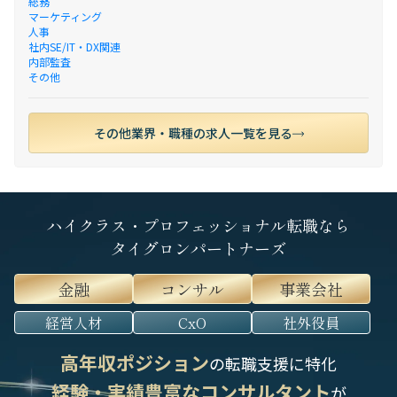
総務
マーケティング
人事
社内SE/IT・DX関連
内部監査
その他
その他業界・職種の求人一覧を見る
ハイクラス・プロフェッショナル転職なら
タイグロンパートナーズ
金融
コンサル
事業会社
経営人材
CxO
社外役員
高年収ポジション
の転職支援に特化
経験・実績豊富なコンサルタント
が