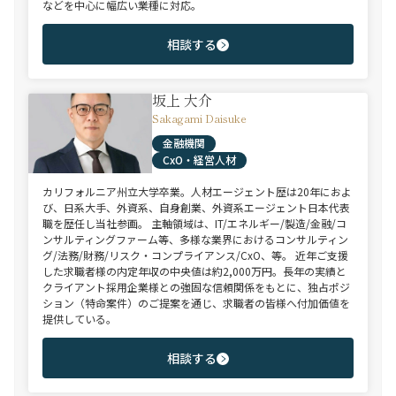
などを中心に幅広い業種に対応。
相談する
坂上 大介
Sakagami Daisuke
金融機関
CxO・経営人材
カリフォルニア州立大学卒業。人材エージェント歴は20年におよ
び、日系大手、外資系、自身創業、外資系エージェント日本代表
職を歴任し当社参画。 主軸領域は、IT/エネルギー/製造/金融/コ
ンサルティングファーム等、多様な業界におけるコンサルティン
グ/法務/財務/リスク・コンプライアンス/CxO、等。 近年ご支援
した求職者様の内定年収の中央値は約2,000万円。長年の実績と
クライアント採用企業様との強固な信頼関係をもとに、独占ポジ
ション（特命案件）のご提案を通じ、求職者の皆様へ付加価値を
提供している。
相談する