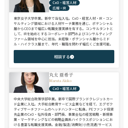
CxO・経営人材
広報・IR
東京女子大学卒業。新卒で当社入社。CxO・経営人材・IR・コン
サルティング領域における人材サーチ業務を通じ、ポテンシャル
層からCEOまで幅広い転職支援実績を有する。コンサルタントと
して、IRを始めとするコーポレート部門およびコンサルティング
ファーム領域を中心に担当。未経験・ポテンシャル層からミド
ル・ハイクラス層まで、年代・職階を問わず幅広くご支援可能。
相談する
丸太 亜希子
Maruta Akiko
CxO・経営人材
中央大学総合政策学部卒業。新卒で国際ブランドクレジットカー
ド企業に入社。大手総合教育サービス企業などを経て、エグゼク
ティブサーチファームのヘッドハンターに転身。PEファンド投資
先企業のCxO・社外役員・部門長、事業会社の経営戦略・新規事
業・マーケティングなどの戦略企画系ハイクラスポジションにお
ける豊富な転職支援実績。金融/製造/消費財/小売流通/サービス