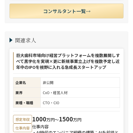
コンサルタント一覧
関連求人
巨大歯科市場向け経営プラットフォームを複数展開しす
べて黒字化を実現×更に新規事業立上げを複数予定し近
年中のIPOを視野に入れる急成長スタートアップ
企業名
非公開
業界
CxO・経営人材
業種・職種
CTO・CIO
1000
1500
万円〜
万円
想定年収
仕事内容
仕事内容
・AI時代のエンジニア組織の構築：AIを前提と