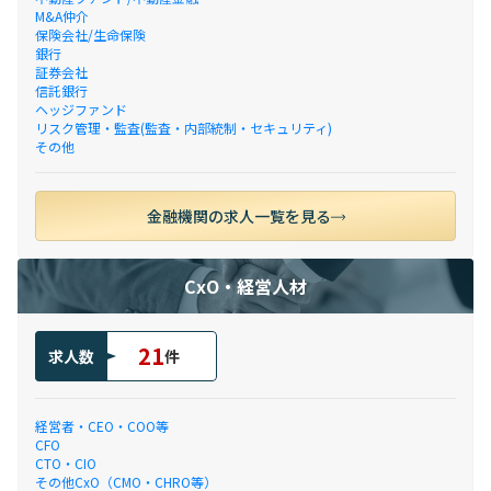
M&A仲介
保険会社/生命保険
銀行
証券会社
信託銀行
ヘッジファンド
リスク管理・監査(監査・内部統制・セキュリティ)
その他
金融機関の求人一覧を見る
CxO・経営人材
21
求人数
件
経営者・CEO・COO等
CFO
CTO・CIO
その他CxO（CMO・CHRO等）