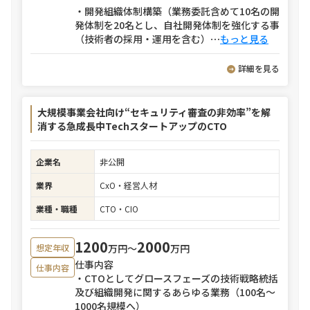
・開発組織体制構築（業務委託含めて10名の開
発体制を20名とし、自社開発体制を強化する事
（技術者の採用・運用を含む）
⋯
もっと見る
詳細を見る
大規模事業会社向け“セキュリティ審査の非効率”を解
消する急成長中TechスタートアップのCTO
企業名
非公開
業界
CxO・経営人材
業種・職種
CTO・CIO
1200
2000
万円〜
万円
想定年収
仕事内容
仕事内容
・CTOとしてグロースフェーズの技術戦略統括
及び組織開発に関するあらゆる業務（100名～
1000名規模へ）