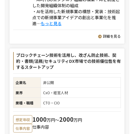
した開発組織体制の組成
・AIを活用した新規事業の構想・実装：技術起
点での新規事業アイデアの創出と事業化を推
進
⋯
もっと見る
詳細を見る
ブロックチェーン技術を活用し、改ざん防止技術、契
約・書類/法務/セキュリティDX市場での技術優位性を有
するスタートアップ
企業名
非公開
業界
CxO・経営人材
業種・職種
CTO・CIO
1000
2000
万円〜
万円
想定年収
仕事内容
仕事内容