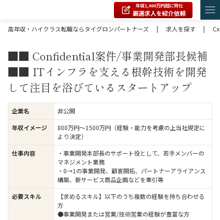
年収1,000万円超に特化
厳選求人を紹介依頼
高年収・ハイクラス転職ならタイグロンパートナーズ
|
求人を探す
|
C
■■ Confidential案件/事業開発部長候補
■■ ITインフラを支える根幹技術を開発
して注目を浴びているスタートアップ
企業名
非公開
年収イメージ
800万円〜1500万円（経験・能力を考慮の上当社規定に
より決定）
仕事内容
・事業開発本部長のサポート役として、若手メンバーの
マネジメント業務
・0→1の事業開発、顧客開拓、パートナーアライアンス
構築、新サービス商品企画などを牽引等
必要スキル
【求めるスキル】以下のうち複数の経験を持ち合わせる
方
●事業開発または営業/技術営業の経験が豊富な方