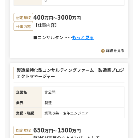
グ
400
3000
万円〜
万円
想定年収
【仕事内容】
仕事内容
■コンサルタント
⋯
もっと見る
詳細を見る
製造業特化型コンサルティングファーム 製造業プロジ
ェクトマネージャー
企業名
非公開
業界
製造
業種・職種
業務改善・変革エンジニア
650
1500
万円〜
万円
想定年収
弊社PM事業の立上メンバーとして