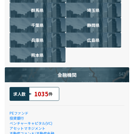
群馬県
埼玉県
千葉県
静岡県
兵庫県
広島県
熊本県
金融機関
1035
求人数
件
PEファンド
投資銀行
ベンチャーキャピタル(VC)
アセットマネジメント
不動産ファンド/不動産金融