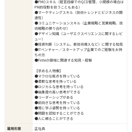
●PMOスキル（経営目線でのQCD管理、小規模の場合は
PM的役割を担うこともある）
●マーケティングスキル（技術トレンドとビジネスの関
連性）
●コミュニケーションスキル（企業戦略と営業戦略、技
術戦略の擦り合わせ）
●デザイン知識（ユーザエクスペリエンスに関するレビ
ュー）
●投資判断（システム、新技術導入など）に関する知見
●ITベンチャー／スタートアップ企業でのご経験をお持
ちの方
●Fintech領域に関連する知見・経験
【求める人物像】
●マクロな視点を持っている
●柔軟な思考を持っている
●ロジカルな思考を持っている
●抽象度の高い思考ができる
●リーダーシップがある
●前向きな思考を持っている
●常に学ぶ姿勢を持っている
●問題を認知することができる
●人に頼ることができる
雇用形態
正社員