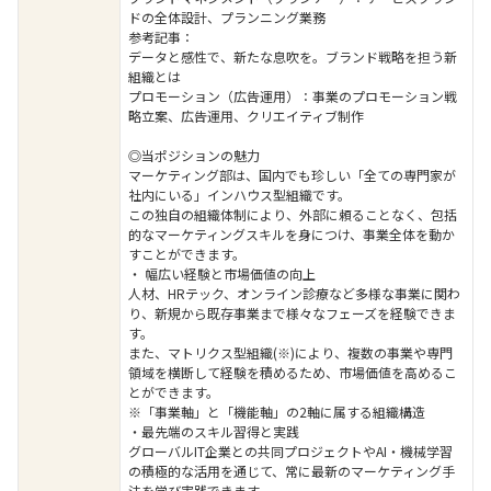
ドの全体設計、プランニング業務
参考記事：
データと感性で、新たな息吹を。ブランド戦略を担う新
組織とは
プロモーション（広告運用）：事業のプロモーション戦
略立案、広告運用、クリエイティブ制作
◎当ポジションの魅力
マーケティング部は、国内でも珍しい「全ての専門家が
社内にいる」インハウス型組織です。
この独自の組織体制により、外部に頼ることなく、包括
的なマーケティングスキルを身につけ、事業全体を動か
すことができます。
・ 幅広い経験と市場価値の向上
人材、HRテック、オンライン診療など多様な事業に関わ
り、新規から既存事業まで様々なフェーズを経験できま
す。
また、マトリクス型組織(※)により、複数の事業や専門
領域を横断して経験を積めるため、市場価値を高めるこ
とができます。
※「事業軸」と「機能軸」の2軸に属する組織構造
・最先端のスキル習得と実践
グローバルIT企業との共同プロジェクトやAI・機械学習
の積極的な活用を通じて、常に最新のマーケティング手
法を学び実践できます。