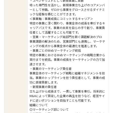
・スペシャリストとして新規事業に貢献
培った専門性を活かし、新規事業立ち上げのコアメンバ
ーとして参画。ゼロから事業をグロースさせるダイナミ
ックな経験を積むことができます。
＜事業軸：事業成長にコミットするキャリア＞
特定の事業に深く関わり、事業全体の成長を牽引するキ
ャリアパスです。事業の未来を自らの手で創り、事業責
任者として活躍することも可能です。
・営業・マーケティング両部門を跨ぐ課題解決のプロ
事業課題の解決のため、営業部門とも連携し、マーケテ
ィングの視点から事業全体の最適化を推進します。
・事業ごとのWebマーケティング統括
特定の事業におけるWebマーケティングの戦略立案から
実行までを統括。事業の成長をマーケティングの力で加
速させます。
・事業のマーケティング責任者
事業全体のマーケティング戦略と組織マネジメントを担
当。事業のトップラインを担う責任者として、事業の成
功に直接貢献します。
・新規事業の責任者
立ち上げから成長まで、一貫して事業を牽引。将来的に
M&Aによって買収した企業の再生を担うなど、経営サイ
ドに近いポジションを目指すことも可能です。
組織について
◎マーケティング部について