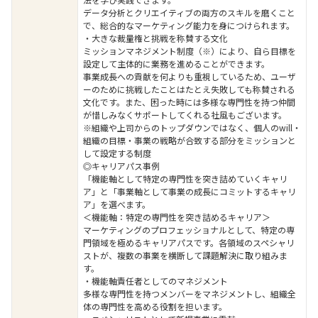
データ分析とクリエイティブの両方のスキルを磨くこと
で、総合的なマーケティング能力を身につけられます。
・大きな裁量権と挑戦を称賛する文化
ミッションマネジメント制度（※）により、自ら目標を
設定して主体的に業務を進めることができます。
事業成長への貢献を何よりも重視しているため、ユーザ
ーのために挑戦したことはたとえ失敗しても称賛される
文化です。また、困った時には多様な専門性を持つ仲間
が惜しみなくサポートしてくれる社風もございます。
※組織や上司からのトップダウンではなく、個人のwill・
組織の目標・事業の戦略が合致する部分をミッションと
して設定する制度
◎キャリアパス事例
「機能軸として特定の専門性を突き詰めていくキャリ
ア」と「事業軸として事業の成長にコミットするキャリ
ア」を選べます。
＜機能軸：特定の専門性を突き詰めるキャリア＞
マーケティングのプロフェッショナルとして、特定の専
門領域を極めるキャリアパスです。各領域のスペシャリ
ストが、複数の事業を横断して課題解決に取り組みま
す。
・機能軸責任者としてのマネジメント
多様な専門性を持つメンバーをマネジメントし、組織全
体の専門性を高める役割を担います。