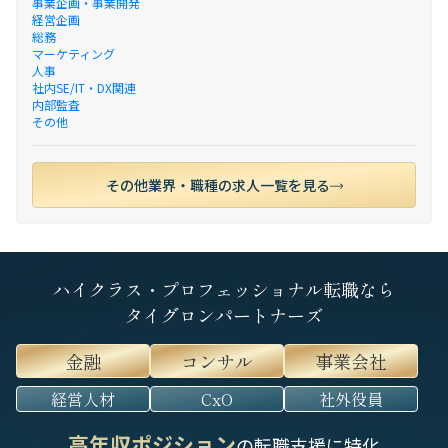
事業企画・事業開発
経営企画
総務
マーケティング
人事
社内SE/IT・DX関連
内部監査
その他
その他業界・職種の求人一覧を見る
ハイクラス・プロフェッショナル転職なら
タイグロンパートナーズ
金融
コンサル
事業会社
経営人材
CxO
社外役員
高年収ポジション
の転職支援に特化