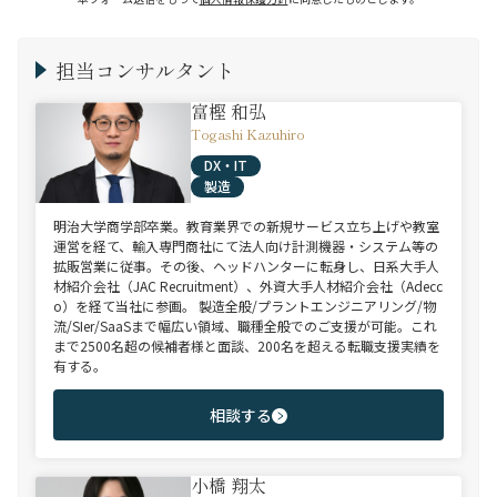
担当コンサルタント
富樫 和弘
Togashi Kazuhiro
DX・IT
製造
明治大学商学部卒業。教育業界での新規サービス立ち上げや教室
運営を経て、輸入専門商社にて法人向け計測機器・システム等の
拡販営業に従事。その後、ヘッドハンターに転身し、日系大手人
材紹介会社（JAC Recruitment）、外資大手人材紹介会社（Adecc
o）を経て当社に参画。 製造全般/プラントエンジニアリング/物
流/SIer/SaaSまで幅広い領域、職種全般でのご支援が可能。これ
まで2500名超の候補者様と面談、200名を超える転職支援実績を
有する。
相談する
小橋 翔太