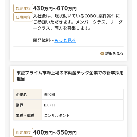
430
670
万円〜
万円
想定年収
入社後は、現状動いているCOBOL案件案件に
仕事内容
ご参画いただきます。メンバークラス、リーダ
ークラス、両方を募集します。
開発体制
⋯
もっと見る
詳細を見る
東証プライム市場上場の不動産テック企業での新卒採用
担当
企業名
非公開
業界
DX・IT
業種・職種
コンサルタント
400
550
万円〜
万円
想定年収