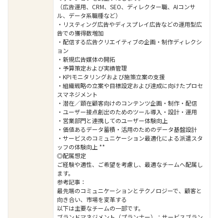
（広告運用、CRM、SEO、ディレクター職、AIコンサ
ル、データ系職種など）
・リスティング広告やディスプレイ広告などの運用型広
告での獲得数増加
・配信する広告クリエイティブの企画・制作ディレクシ
ョン
・新規広告媒体の開拓
・予算策定および実績管理
・KPIモニタリングおよび施策立案の支援
・組織戦略の立案や目標設定および達成に向けたプロセ
スマネジメント
・潜在／顕在顧客向けのコンテンツ企画・制作・配信
・ユーザー接点創出のためのツール導入・設計・運用
・営業部門と連携してのユーザー体験向上
・価値あるデータ蓄積・活用のためのデータ基盤設計
・サービスのコミュニケーション最適化による派遣スタ
ッフの体験向上 **
◎配属想定
ご経験や適性、ご希望を考慮し、最適なチームへ配属し
ます。
参考記事：
最先端のコミュニケーションとテクノロジーで、顧客と
向き合い、市場を変革する
以下は主要なチームの一部です。
ブランドマネジメント（プランナー）：サービスブラン