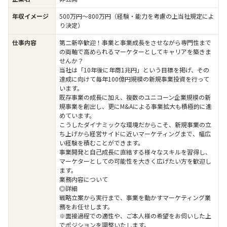
年収イメージ
500万円〜800万円（経験・能力を考慮の上当社規定によ
り決定）
仕事内容
第二新卒歓迎！事業と事業成長をさせながら専門性まで
の両軸で高められるマーケターとしてキャリアを築きま
せんか？
当社は「10年後に年商1兆円」という目標を掲げ、その
達成に向けて毎年100億円規模の新規事業投資を行って
います。
既存事業の成長に加え、複数のユニコーン企業規模の新
規事業を創出し、更にM&Aによる事業拡大も積極的に進
めています。
こうしたダイナミックな環境だからこそ、新規事業の立
ち上げから経営サイドに近いマーケティングまで、幅広
い経験を積むことができます。
事業開発と自己成長に直結する様々なスキルを習得し、
マーケターとしての可能性を大きく広げたい方を歓迎し
ます。
業務内容について
◎詳細
戦略立案から実行まで、事業を動かすマーケティング業
務をお任せします。
※面接過程での適性や、ご本人様の希望をお伺いした上
でポジションを調整いたします。