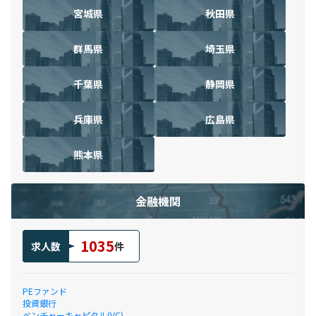
宮城県
秋田県
群馬県
埼玉県
千葉県
静岡県
兵庫県
広島県
熊本県
金融機関
1035
求人数
件
PEファンド
投資銀行
ベンチャーキャピタル(VC)