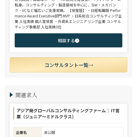
転身。コンサルティング・製造領域を中心に、SIer・メガバン
ク・VCなど幅広いご支援実績。 【受賞歴】 ・日経転職版 Perfor
mance Award Executive部門 MVP ・日系総合コンサルティング企
業 入社実績 個人賞受賞 ・外資系エンジニアリング企業 コンサル
ティング事業部 入社実績3位
相談する
コンサルタント一覧
関連求人
アジア発グローバルコンサルティングファーム｜ IT営
業（ジュニア～ミドルクラス）
企業名
非公開