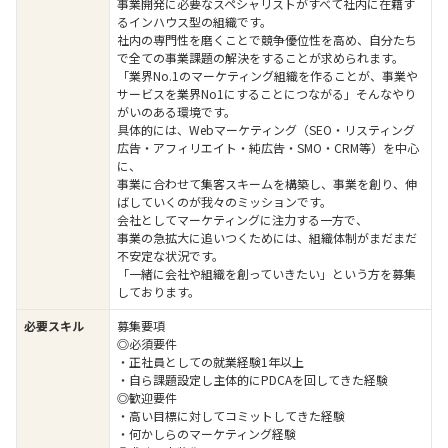
事業開発に必要なスペシャリストがすべて社内に在籍す
るインハウス型の組織です。
社内の専門性を磨くことで競争優位性を高め、自分たち
で全ての事業課題の解決をすることが求められます。
「業界No.1のマーケティング組織を作ることが、事業や
サービスを業界No1にすることにつながる」そんなやり
がいのある環境です。
具体的には、Webマーケティング（SEO・リスティング
広告・アフィリエイト・純広告・SMO・CRM等）を中心
に、
事業に合わせて集客スキームを構築し、事業を創り、伸
ばしていくのが我々のミッションです。
会社としてマーケティングに注力する一方で、
事業の急拡大に追いつくためには、組織体制がまだまだ
不安定な状況です。
「一緒に会社や組織を創っていきたい」という方を募集
しております。
必要スキル
募集要項
◎必須要件
・正社員としての就業経験1年以上
・自ら課題設定し主体的にPDCAを回してきた経験
◎歓迎要件
・高い目標に対してコミットしてきた経験
・何かしらのマーケティング経験