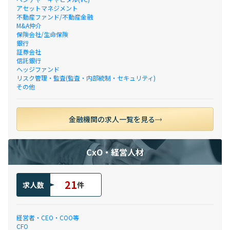
アセットマネジメント
不動産ファンド/不動産金融
M&A仲介
保険会社/生命保険
銀行
証券会社
信託銀行
ヘッジファンド
リスク管理・監査(監査・内部統制・セキュリティ)
その他
金融機関の求人一覧を見る
CxO・経営人材
21
求人数
件
経営者・CEO・COO等
CFO