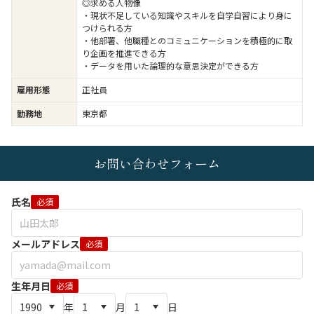
◎求める人物像
・現状不足している知識やスキルを自学自習により身に
つけられる方
・他部署、他職種とのコミュニケーションを積極的に取
り企画を推進できる方
・データを用いた論理的な意思決定ができる方
雇用形態
正社員
勤務地
東京都
お問い合わせフォーム
氏名
必須
メールアドレス
必須
生年月日
必須
年
月
日