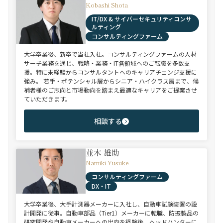
Kobashi Shota
IT/DX & サイバーセキュリティコンサ
ルティング
コンサルティングファーム
大学卒業後、新卒で当社入社。コンサルティングファームの人材
サーチ業務を通じ、戦略・業務・IT各領域へのご転職を多数支
援。特に未経験からコンサルタントへのキャリアチェンジ支援に
強み。 若手・ポテンシャル層からシニア・ハイクラス層まで、候
補者様のご志向と市場動向を踏まえ最適なキャリアをご提案させ
ていただきます。
相談する
並木 雄助
Namiki Yusuke
コンサルティングファーム
DX・IT
大学卒業後、大手計測器メーカーに入社し、自動車試験装置の設
計開発に従事。自動車部品（Tier1）メーカーに転職、防振製品の
研究開発や自動車メーカーへの出向を経験後、ヘッドハンターに