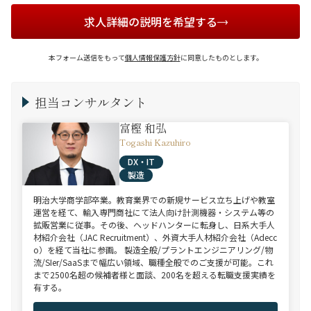
求人詳細の説明を希望する
本フォーム送信をもって
個人情報保護方針
に同意したものとします。
担当コンサルタント
富樫 和弘
Togashi Kazuhiro
DX・IT
製造
明治大学商学部卒業。教育業界での新規サービス立ち上げや教室
運営を経て、輸入専門商社にて法人向け計測機器・システム等の
拡販営業に従事。その後、ヘッドハンターに転身し、日系大手人
材紹介会社（JAC Recruitment）、外資大手人材紹介会社（Adecc
o）を経て当社に参画。 製造全般/プラントエンジニアリング/物
流/SIer/SaaSまで幅広い領域、職種全般でのご支援が可能。これ
まで2500名超の候補者様と面談、200名を超える転職支援実績を
有する。