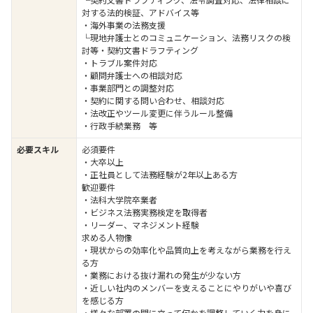
対する法的検証、アドバイス等
・海外事業の法務支援
└現地弁護士とのコミュニケーション、法務リスクの検
討等・契約文書ドラフティング
・トラブル案件対応
・顧問弁護士への相談対応
・事業部門との調整対応
・契約に関する問い合わせ、相談対応
・法改正やツール変更に伴うルール整備
・⾏政⼿続業務 等
必要スキル
必須要件
・大卒以上
・正社員として法務経験が2年以上ある方
歓迎要件
・法科大学院卒業者
・ビジネス法務実務検定を取得者
・リーダー、マネジメント経験
求める人物像
・現状からの効率化や品質向上を考えながら業務を行え
る方
・業務における抜け漏れの発生が少ない方
・近しい社内のメンバーを支えることにやりがいや喜び
を感じる方
・様々な部署の間に立って何かを調整していく力を身に