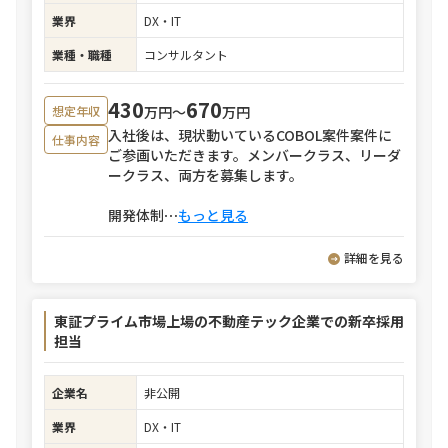
業界
DX・IT
業種・職種
コンサルタント
430
670
万円〜
万円
想定年収
入社後は、現状動いているCOBOL案件案件に
仕事内容
ご参画いただきます。メンバークラス、リーダ
ークラス、両方を募集します。
開発体制
⋯
もっと見る
詳細を見る
東証プライム市場上場の不動産テック企業での新卒採用
担当
企業名
非公開
業界
DX・IT