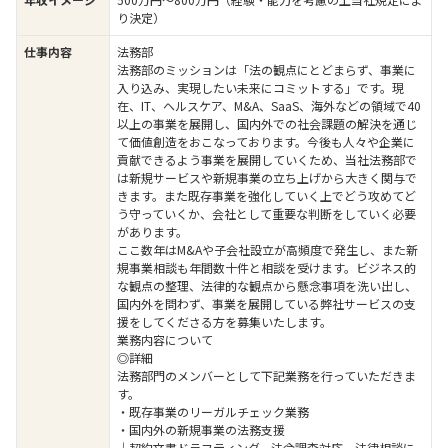
り決定）
仕事内容
法務部
法務部のミッションは「法の観点にとどまらず、事業に
入り込み、実現したい未来にコミットする」です。現
在、IT、ヘルスケア、M&A、SaaS、海外などの領域で40
以上の事業を展開し、国内外での社会課題の解決を通じ
て価値創造をおこなっております。今後も人々や企業に
貢献できるよう事業を展開していくため、当社法務部で
は新規サービスや新規事業の立ち上げから大きく関与で
きます。また既存事業を強化していく上でどう攻めてど
う守っていくか、会社として重要な判断をしていく必要
があります。
ここ数年はM&Aや子会社設立が高頻度で発生し、また新
規事業相談も年間数十件と相談を受けます。ビジネス的
な観点の整理、法律的な観点から懸念事項を洗い出し、
国内外を問わず、事業を展開している弊社サービスの支
援をしてくださる方を募集いたします。
業務内容について
◎詳細
法務部門のメンバーとして下記業務を行っていただきま
す。
・既存事業のリーガルチェック業務
・国内外の新規事業の法務支援
└契約文書ドラフティング、法令調査対応、法律相談に