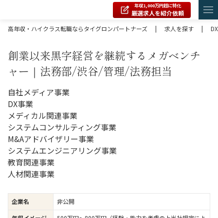
年収1,000万円超に特化
厳選求人を紹介依頼
高年収・ハイクラス転職ならタイグロンパートナーズ
|
求人を探す
|
DX
創業以来黒字経営を継続するメガベンチ
ャー｜法務部/渋谷/管理/法務担当
自社メディア事業
DX事業
メディカル関連事業
システムコンサルティング事業
M&Aアドバイザリー事業
システムエンジニアリング事業
教育関連事業
人材関連事業
企業名
非公開
年収イメージ
500万円〜800万円（経験・能力を考慮の上当社規定によ