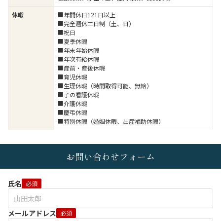
休暇
■年間休日121日以上
■完全週休二日制（土、日）
■祝日
■夏季休暇
■年末年始休暇
■年次有給休暇
■産前・産後休暇
■育児休暇
■生理休暇（時間取得可能、無給）
■子の看護休暇
■介護休暇
■慶弔休暇
■特別休暇（婚姻休暇、出産補助休暇）
お問い合わせフォーム
氏名
必須
メールアドレス
必須