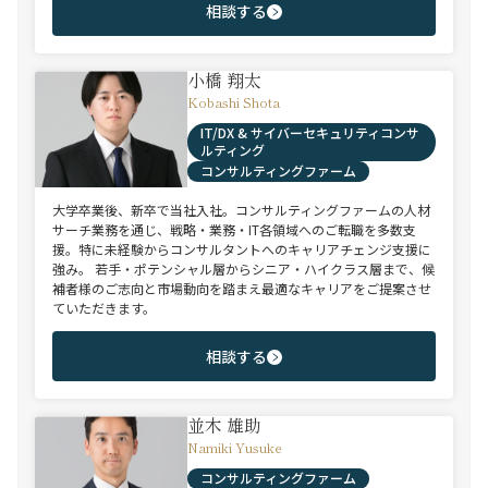
相談する
小橋 翔太
Kobashi Shota
IT/DX & サイバーセキュリティコンサ
ルティング
コンサルティングファーム
大学卒業後、新卒で当社入社。コンサルティングファームの人材
サーチ業務を通じ、戦略・業務・IT各領域へのご転職を多数支
援。特に未経験からコンサルタントへのキャリアチェンジ支援に
強み。 若手・ポテンシャル層からシニア・ハイクラス層まで、候
補者様のご志向と市場動向を踏まえ最適なキャリアをご提案させ
ていただきます。
相談する
並木 雄助
Namiki Yusuke
コンサルティングファーム