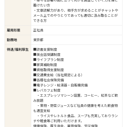
着けたい方
・文章読解力があり、相手方が求めることがチャットや
メール上でのやりとりであっても適切に汲み取ることが
できる方
雇用形態
正社員
勤務地
東京都
待遇/福利厚生
■読書支援制度
■英会話受講制度
■ライフプラン制度
■家賃補助制度
■資格取得支援制度
■交通費支給（当社規定による）
■各種社会保険完備
■電子レンジ・給湯器・自販機完備
■レバカフェ制度
・エスプレッソマシーン設置、コーヒー、紅茶など飲
み放題
・果物・野菜ジュースなど社員の健康を考えた飲食物
も適宜支給
・ライスやレトルト食品、スープも充実しておりラン
チや軽食等ご利用いただけます。
健康保険、厚生年金、雇用保険、労災保険