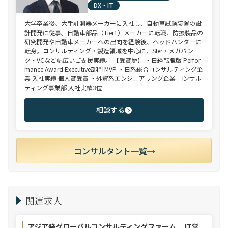
DX・IT
大学卒業後、大手計測器メーカーに入社し、自動車試験装置の設
計開発に従事。自動車部品（Tier1）メーカーに転職、防振製品の
研究開発や自動車メーカーへの出向を経験後、ヘッドハンターに
転身。コンサルティング・製造領域を中心に、SIer・メガバン
ク・VCなど幅広いご支援実績。 【受賞歴】 ・日経転職版 Perfor
mance Award Executive部門 MVP ・日系総合コンサルティング企
業 入社実績 個人賞受賞 ・外資系エンジニアリング企業 コンサル
ティング事業部 入社実績3位
相談する
コンサルタント一覧
関連求人
アジア発グローバルコンサルティングファーム｜ IT営