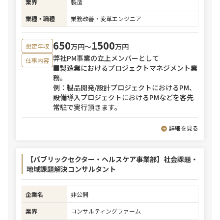
業界
製造
業種・職種
業務改善・変革エンジニア
650
1500
万円〜
万円
想定年収
弊社PM事業の立上メンバーとして
仕事内容
■製造業におけるプロジェクトマネジメント業
務。
例：製品開発/設計プロジェクトにおけるPM、
設備導入プロジェクトにおけるPMなどを客先
常駐で実行頂きます。
詳細を見る
【パブリックセクター・ヘルスケア事業部】社会課題・
地域課題解決コンサルタント
企業名
非公開
業界
コンサルティングファーム