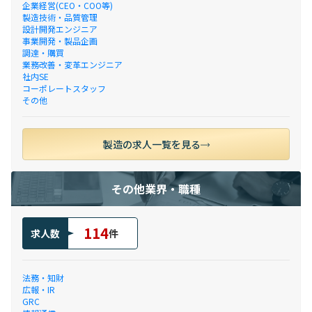
企業経営(CEO・COO等)
製造技術・品質管理
設計開発エンジニア
事業開発・製品企画
調達・購買
業務改善・変革エンジニア
社内SE
コーポレートスタッフ
その他
製造の求人一覧を見る
その他業界・職種
114
求人数
件
法務・知財
広報・IR
GRC