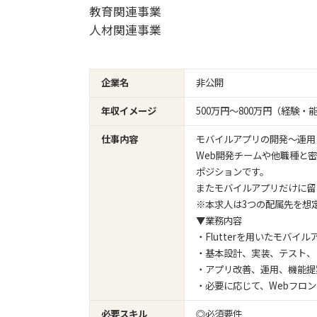
教育関連事業
人材関連事業
企業名
非公開
年収イメージ
500万円〜800万円（経験
仕事内容
モバイルアプリの開発～運用
Web開発チームや他職種と
ポジションです。
またモバイルアプリだけに留
※本求人は3つの配属先を想
▼業務内容
・Flutterを用いたモバイ
・基本設計、実装、テスト、
・アプリ改善、運用、機能提
・必要に応じて、Webフロ
必要スキル
◎必須要件