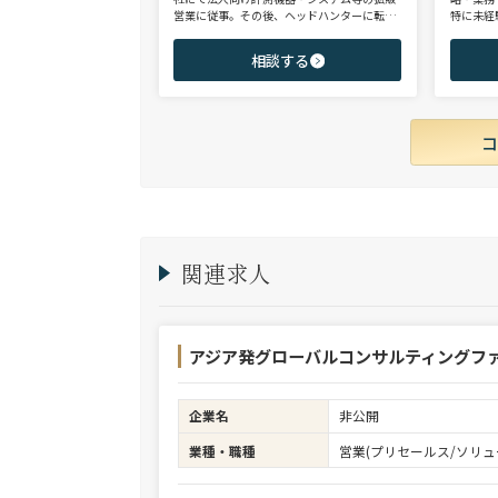
営業に従事。その後、ヘッドハンターに転身
特に未経
し、日系大手人材紹介会社（JAC Recruitmen
チェンジ
t）、外資大手人材紹介会社（Adecco）を経
からシニ
相談する
て当社に参画。 製造全般/プラントエンジニ
ご志向と
アリング/物流/SIer/SaaSまで幅広い領域、職
ご提案さ
種全般でのご支援が可能。これまで2500名超
の候補者様と面談、200名を超える転職支援
実績を有する。
関連求人
アジア発グローバルコンサルティングファ
企業名
非公開
業種・職種
営業(プリセールス/ソリュ