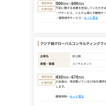
500
600
想定年収
万円〜
万円
下記に関する営業を担当していただき
仕事内容
・ITサービス、システム導入や開発サ
・運用保守サービス
⋯
もっと見る
アジア発グローバルコンサルティングファー
企業名
非公開
業種・職種
コンサルタント
430
670
想定年収
万円〜
万円
入社後は、現状動いているCOBOL案
仕事内容
します。
開発体制
⋯
もっと見る