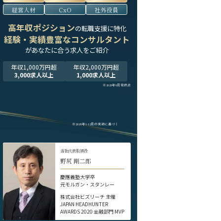
経営人材
CxO
社外役員
高年収ポジション
の転職支援に特化
経験・実績豊富なコンサルタント
が
あなたに合う求人をご紹介
年収1,000万円超
年収2,000万円超
3,000求人以上
1,000求人以上
※2025年9月末時点
※2024年1-12月の実績に基づく
当社代表取締役
野尻 剛二郎
慶應義塾大学卒
元モルガン・スタンレー
株式会社ビズリーチ 主催
JAPAN HEADHUNTER
AWARDS 2020 金融部門 MVP