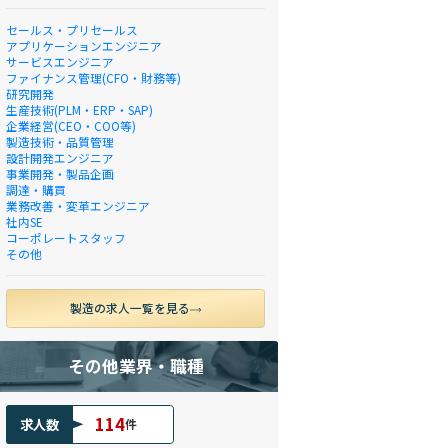
セールス・プリセールス
アプリケーションエンジニア
サービスエンジニア
ファイナンス管理(CFO・財務等)
研究開発
生産技術(PLM・ERP・SAP)
企業経営(CEO・COO等)
製造技術・品質管理
設計開発エンジニア
事業開発・製品企画
調達・購買
業務改善・変革エンジニア
社内SE
コーポレートスタッフ
その他
製造の求人一覧を見る
その他業界・職種
114
求人数
件