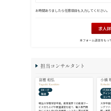
お時間ありましたら任意項目も入力してください。
求人
本フォーム送信をもっ
担当コンサルタント
富樫 和弘
小橋 
Togashi Kazuhiro
Kobashi 
DX・IT
IT/D
ティン
製造
コンサ
明治大学商学部卒業。教育業界での新規サー
大学卒業
ビス立ち上げや教室運営を経て、輸入専門商
ングファ
社にて法人向け計測機器・システム等の拡販
略・業務