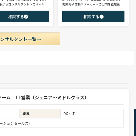
験からコンサルタントへのキャリア
究開発や自動車メーカーへの出向を経験後、
支援に強み。 若手・ポテンシャル層
ヘッドハンターに転身。コンサルティング・
ア・ハイクラス層まで、候補者様の
製造領域を中心に、SIer・メガバンク・VCな
相談する
相談する
市場動向を踏まえ最適なキャリアを
ど幅広いご支援実績。 【受賞歴】 ・日経転職
せていただきます。
版 Performance Award Executive部門 MVP ・
日系総合コンサルティング企業 入社実績 個人
賞受賞 ・外資系エンジニアリング企業 コンサ
ルティング事業部 入社実績3位
コンサルタント一覧
ーム｜ IT営業（ジュニア～ミドルクラス）
業界
DX・IT
ーションセールス)