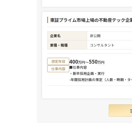
東証プライム市場上場の不動産テック企
企業名
非公開
業種・職種
コンサルタント
400
550
想定年収
万円〜
万円
■仕事内容
仕事内容
・新卒採用企画・実行
-年間採用計画の策定（人数・時期・タ