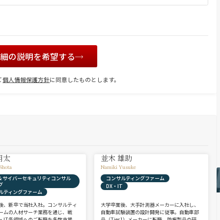
詳細の説明を希望する
て
個人情報保護方針
に同意したものとします。
翔太
並木 雄助
Shota
Namiki Yusuke
X & サイバーセキュリティコンサル
コンサルティングファーム
グ
DX・IT
ルティングファーム
後、新卒で当社入社。コンサルティ
大学卒業後、大手計測器メーカーに入社し、
ームの人材サーチ業務を通じ、戦
自動車試験装置の設計開発に従事。自動車部
・IT各領域へのご転職を多数支援。
品（Tier1）メーカーに転職、防振製品の研