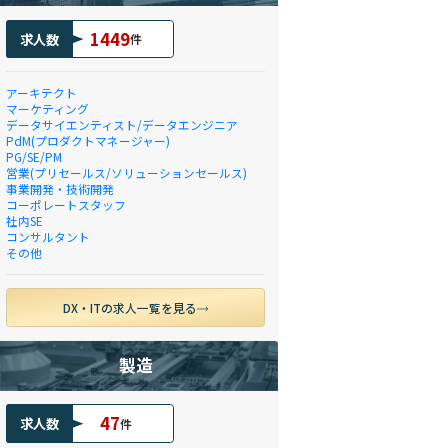
1449
求人数
件
アーキテクト
マーケティング
データサイエンティスト/データエンジニア
PdM(プロダクトマネージャー)
PG/SE/PM
営業(プリセールス/ソリューションセールス)
事業開発・技術開発
コーポレートスタッフ
社内SE
コンサルタント
その他
DX・ITの求人一覧を見る
製造
47
求人数
件