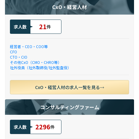
CxO・経営人材
21
求人数
件
経営者・CEO・COO等
CFO
CTO・CIO
その他CxO（CMO・CHRO等）
社外役員（社外取締役/社外監査役）
CxO・経営人材の求人一覧を見る
コンサルティングファーム
2296
求人数
件