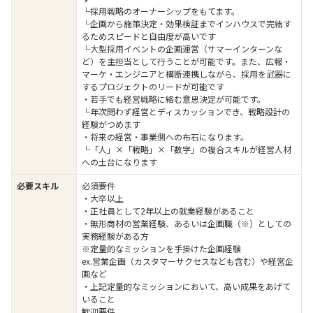
└採用戦略のオーナーシップをもてます。
└企画から施策決定・効果検証までインハウスで完結す
るためスピードと自由度が高いです
└大型採用イベントの企画運営（サマーインターンな
ど）を主担当として行うことが可能です。また、広報・
マーケ・エンジニアと横断連携しながら、採用を武器に
するプロジェクトのリードが可能です
・若手でも経営戦略に絡む意思決定が可能です。
└年次問わず経営とディスカッションでき、戦略設計の
経験がつめます
・将来の経営・事業側への布石になります。
└「人」×「戦略」×「数字」の複合スキルが経営人材
への土台になります
必要スキル
必須要件
・大卒以上
・正社員として2年以上の就業経験があること
・無形商材の営業経験、あるいは企画職（※）としての
実務経験がある方
※定量的なミッションを手掛けた企画経験
ex.営業企画（カスタマーサクセスなども含む）や経営企
画など
・上記定量的なミッションにおいて、高い成果をあげて
いること
歓迎要件