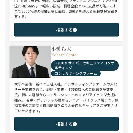
o）を経て当社に参画。 製造全般/プラントエンジニアリング/物
流/SIer/SaaSまで幅広い領域、職種全般でのご支援が可能。これ
まで2500名超の候補者様と面談、200名を超える転職支援実績を
有する。
相談する
小橋 翔太
Kobashi Shota
IT/DX & サイバーセキュリティコンサ
ルティング
コンサルティングファーム
大学卒業後、新卒で当社入社。コンサルティングファームの人材
サーチ業務を通じ、戦略・業務・IT各領域へのご転職を多数支
援。特に未経験からコンサルタントへのキャリアチェンジ支援に
強み。 若手・ポテンシャル層からシニア・ハイクラス層まで、候
補者様のご志向と市場動向を踏まえ最適なキャリアをご提案させ
ていただきます。
相談する