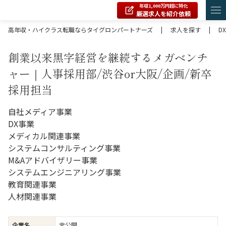
年収1,000万円超に特化
厳選求人を紹介依頼
高年収・ハイクラス転職ならタイグロンパートナーズ
|
求人を探す
|
DX
創業以来黒字経営を継続するメガベンチ
ャー｜人事採用部/渋谷or大阪/企画/新卒
採用担当
自社メディア事業
DX事業
メディカル関連事業
システムコンサルティング事業
M&Aアドバイザリー事業
システムエンジニアリング事業
教育関連事業
人材関連事業
企業名
非公開