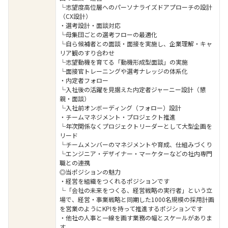
└志望度高位層へのパーソナライズドアプローチの設計
（CX設計）
・選考設計・面談対応
└母集団ごとの選考フローの最適化
└自ら候補者との面談・面接を実施し、企業理解・キャ
リア観のすり合わせ
└志望動機を育てる「動機形成型面談」の実施
└面接官トレーニングや選考ナレッジの体系化
・内定者フォロー
└入社後の活躍を見据えた内定者ジャーニー設計（懇
親・面談）
└入社前オンボーディング（フォロー）設計
・チームマネジメント・プロジェクト推進
└年次関係なくプロジェクトリーダーとして大型企画を
リード
└チームメンバーのマネジメントや育成、仕組みづくり
└エンジニア・デザイナー・マーケターなどの社内専門
職との連携
◎当ポジションの魅力
・経営を組織をつくれるポジションです
└「会社の未来をつくる、経営戦略の実行者」という立
場で、経営・事業戦略と同期した1000名規模の採用計画
を営業のようにKPIを持って推進するポジションです
・他社の人事と一線を画す業務の幅とスケールがありま
す