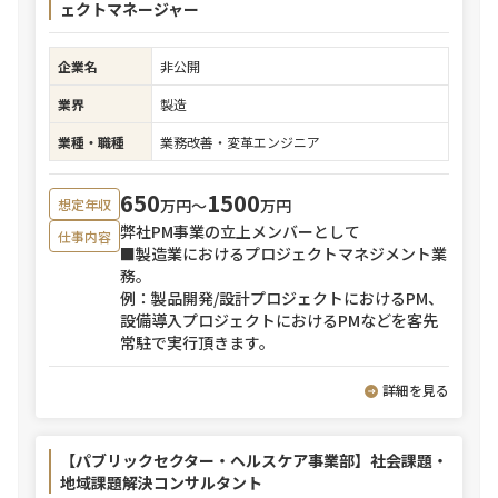
ェクトマネージャー
企業名
非公開
業界
製造
業種・職種
業務改善・変革エンジニア
650
1500
万円〜
万円
想定年収
弊社PM事業の立上メンバーとして
仕事内容
■製造業におけるプロジェクトマネジメント業
務。
例：製品開発/設計プロジェクトにおけるPM、
設備導入プロジェクトにおけるPMなどを客先
常駐で実行頂きます。
詳細を見る
【パブリックセクター・ヘルスケア事業部】社会課題・
地域課題解決コンサルタント