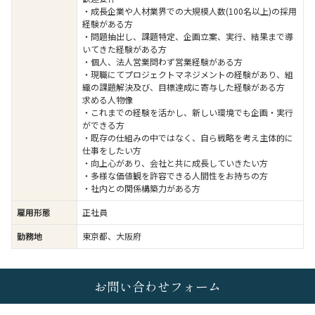
・成長企業や人材業界での大規模人数(100名以上)の採用
経験がある方
・問題抽出し、課題特定、企画立案、実行、結果まで導
いてきた経験がある方
・個人、法人営業問わず営業経験がある方
・現職にてプロジェクトマネジメントの経験があり、組
織の課題解決及び、目標達成に寄与した経験がある方
求める人物像
・これまでの経験を活かし、新しい環境でも企画・実行
ができる方
・既存の仕組みの中ではなく、自ら戦略を考え主体的に
仕事をしたい方
・向上心があり、会社と共に成長していきたい方
・多様な価値観を許容できる人間性をお持ちの方
・社内との関係構築力がある方
雇用形態
正社員
勤務地
東京都、大阪府
お問い合わせフォーム