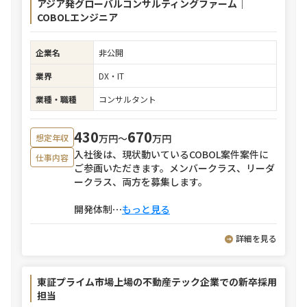
アジア発グローバルコンサルティングファーム｜
COBOLエンジニア
企業名
非公開
業界
DX・IT
業種・職種
コンサルタント
430
670
万円〜
万円
想定年収
入社後は、現状動いているCOBOL案件案件に
仕事内容
ご参画いただきます。メンバークラス、リーダ
ークラス、両方を募集します。
開発体制
⋯
もっと見る
詳細を見る
東証プライム市場上場の不動産テック企業での新卒採用
担当