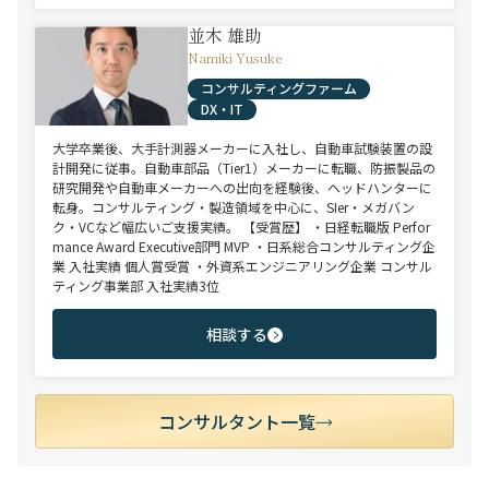
並木 雄助
Namiki Yusuke
コンサルティングファーム
DX・IT
大学卒業後、大手計測器メーカーに入社し、自動車試験装置の設
計開発に従事。自動車部品（Tier1）メーカーに転職、防振製品の
研究開発や自動車メーカーへの出向を経験後、ヘッドハンターに
転身。コンサルティング・製造領域を中心に、SIer・メガバン
ク・VCなど幅広いご支援実績。 【受賞歴】 ・日経転職版 Perfor
mance Award Executive部門 MVP ・日系総合コンサルティング企
業 入社実績 個人賞受賞 ・外資系エンジニアリング企業 コンサル
ティング事業部 入社実績3位
相談する
コンサルタント一覧