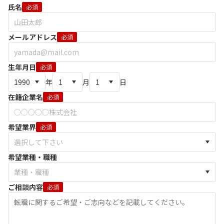
氏名
必須
メールアドレス
必須
生年月日
必須
年
月
日
在籍企業名
必須
希望業界
必須
希望業種・職種
ご相談内容
必須