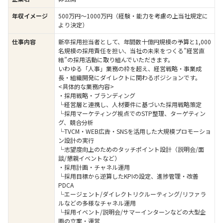
年収イメージ
500万円〜1000万円（経験・能力を考慮の上当社規定に
より決定）
仕事内容
新卒採用担当者として、年間数十億円規模の予算と1,000
名規模の採用責任を担い、当社の未来をつくる”経営直
結”の採用活動に取り組んでいただきます。
いわゆる「人事」業務の枠を超え、経営戦略・事業成
長・組織開発にダイレクトに関わるポジションです。
<具体的な業務内容>
・採用戦略・ブランディング
└経営層と連携し、人材要件に基づいた採用戦略策定
└採用マーケティング視点でのSTP整理、ターゲティン
グ、競合分析
└TVCM・WEB広告・SNSを活用した大規模プロモーショ
ン設計の実行
└志望度向上のためのタッチポイント設計（説明会/面
談/懇親イベントなど）
・採用計画・チャネル運用
└採用目標から逆算したKPIの設定、進捗管理・改善
PDCA
└エージェント/ダイレクトリクルーティング/リファラ
ルなどの多様なチャネル運用
└採用イベント/説明会/サマーインターンなどの大型企
画の立案・運営