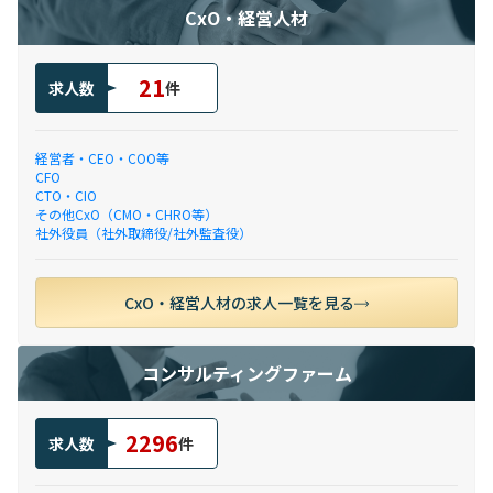
CxO・経営人材
21
求人数
件
経営者・CEO・COO等
CFO
CTO・CIO
その他CxO（CMO・CHRO等）
社外役員（社外取締役/社外監査役）
CxO・経営人材の求人一覧を見る
コンサルティングファーム
2296
求人数
件