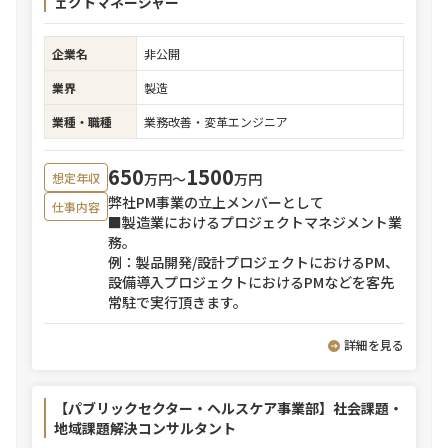
ェクトマネージャー
企業名
非公開
業界
製造
業種・職種
業務改善・変革エンジニア
650
1500
万円〜
万円
想定年収
弊社PM事業の立上メンバーとして
仕事内容
■製造業におけるプロジェクトマネジメント業
務。
例：製品開発/設計プロジェクトにおけるPM、
設備導入プロジェクトにおけるPMなどを客先
常駐で実行頂きます。
詳細を見る
【パブリックセクター・ヘルスケア事業部】社会課題・
地域課題解決コンサルタント