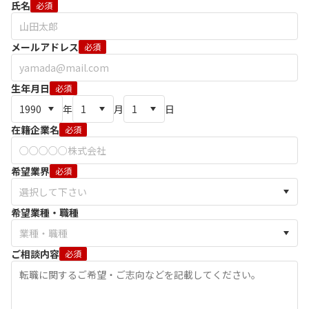
氏名
必須
メールアドレス
必須
生年月日
必須
年
月
日
在籍企業名
必須
希望業界
必須
希望業種・職種
ご相談内容
必須