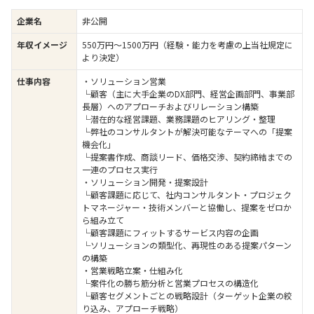
企業名
非公開
年収イメージ
550万円〜1500万円（経験・能力を考慮の上当社規定に
より決定）
仕事内容
・ソリューション営業
└顧客（主に大手企業のDX部門、経営企画部門、事業部
長層）へのアプローチおよびリレーション構築
└潜在的な経営課題、業務課題のヒアリング・整理
└弊社のコンサルタントが解決可能なテーマへの「提案
機会化」
└提案書作成、商談リード、価格交渉、契約締結までの
一連のプロセス実行
・ソリューション開発・提案設計
└顧客課題に応じて、社内コンサルタント・プロジェク
トマネージャー・技術メンバーと協働し、提案をゼロか
ら組み立て
└顧客課題にフィットするサービス内容の企画
└ソリューションの類型化、再現性のある提案パターン
の構築
・営業戦略立案・仕組み化
└案件化の勝ち筋分析と営業プロセスの構造化
└顧客セグメントごとの戦略設計（ターゲット企業の絞
り込み、アプローチ戦略）