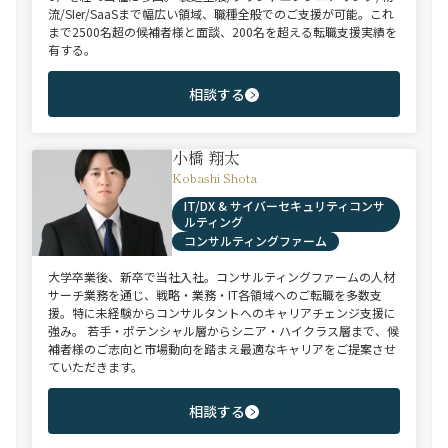
流/SIer/SaaSまで幅広い領域、職種全般でのご支援が可能。これ
まで2500名超の候補者様と面談、200名を超える転職支援実績を
有する。
相談する
小橋 翔太
Kobashi Shota
IT/DX & サイバーセキュリティコンサ
ルティング
コンサルティングファーム
大学卒業後、新卒で当社入社。コンサルティングファームの人材
サーチ業務を通じ、戦略・業務・IT各領域へのご転職を多数支
援。特に未経験からコンサルタントへのキャリアチェンジ支援に
強み。 若手・ポテンシャル層からシニア・ハイクラス層まで、候
補者様のご志向と市場動向を踏まえ最適なキャリアをご提案させ
ていただきます。
相談する