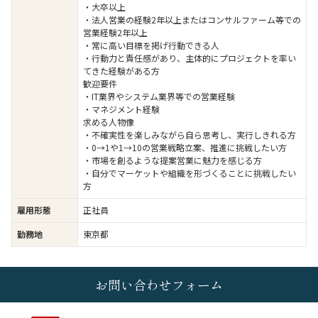
・大卒以上
・法人営業の経験2年以上またはコンサルファーム等での
営業経験2年以上
・常に高い目標を掲げ行動できる人
・行動力と責任感があり、主体的にプロジェクトを率い
てきた経験がある方
歓迎要件
・IT業界やシステム業界等での営業経験
・マネジメント経験
求める人物像
・不確実性を楽しみながら自ら思考し、実行しきれる方
・0→1や1→10の営業戦略立案、推進に挑戦したい方
・市場を創るような提案営業に魅力を感じる方
・自分でマーケットや組織を形づくることに挑戦したい
方
雇用形態
正社員
勤務地
東京都
お問い合わせフォーム