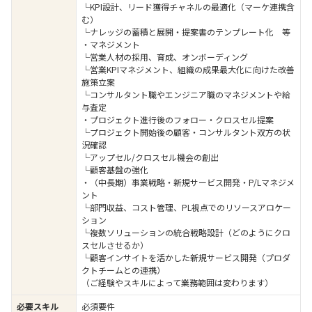
└KPI設計、リード獲得チャネルの最適化（マーケ連携含
む）
└ナレッジの蓄積と展開・提案書のテンプレート化 等
・マネジメント
└営業人材の採用、育成、オンボーディング
└営業KPIマネジメント、組織の成果最大化に向けた改善
施策立案
└コンサルタント職やエンジニア職のマネジメントや給
与査定
・プロジェクト進行後のフォロー・クロスセル提案
└プロジェクト開始後の顧客・コンサルタント双方の状
況確認
└アップセル/クロスセル機会の創出
└顧客基盤の強化
・（中長期）事業戦略・新規サービス開発・P/Lマネジメ
ント
└部門収益、コスト管理、PL視点でのリソースアロケー
ション
└複数ソリューションの統合戦略設計（どのようにクロ
スセルさせるか）
└顧客インサイトを活かした新規サービス開発（プロダ
クトチームとの連携）
（ご経験やスキルによって業務範囲は変わります）
必要スキル
必須要件