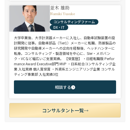
並木 雄助
Namiki Yusuke
コンサルティングファーム
DX・IT
大学卒業後、大手計測器メーカーに入社し、自動車試験装置の設
計開発に従事。自動車部品（Tier1）メーカーに転職、防振製品の
研究開発や自動車メーカーへの出向を経験後、ヘッドハンターに
転身。コンサルティング・製造領域を中心に、SIer・メガバン
ク・VCなど幅広いご支援実績。 【受賞歴】 ・日経転職版 Perfor
mance Award Executive部門 MVP ・日系総合コンサルティング企
業 入社実績 個人賞受賞 ・外資系エンジニアリング企業 コンサル
ティング事業部 入社実績3位
相談する
コンサルタント一覧