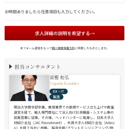
お時間ありましたら任意項目も入力してください。
求人詳細の説明を希望する
本フォーム送信をもって
個人情報保護方針
に同意したものとします。
担当コンサルタント
富樫 和弘
Togashi Kazuhiro
DX・IT
製造
明治大学商学部卒業。教育業界での新規サービス立ち上げや教室
運営を経て、輸入専門商社にて法人向け計測機器・システム等の
拡販営業に従事。その後、ヘッドハンターに転身し、日系大手人
材紹介会社（JAC Recruitment）、外資大手人材紹介会社（Adecc
o）を経て当社に参画。 製造全般/プラントエンジニアリング/物