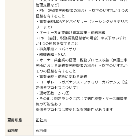
管理支援など）
・PMI（FAS業務経験者の場合）＊以下のいずれか１つの
経験を有すること
・事業承継M&Aアドバイザリー（ソーシングからデリバ
リーまで）
・オーナー系企業向け資本政策・組織再編
・PMI（会計、税務業務経験者の場合）＊以下のいずれ
か1つの経験を有すること
・事業承継アドバイザリー
・組織再編・M&A
・オーナー系企業の経理・税務プロセス改善（弁護士事
務所における法務業務経験者の場合）＊以下のいずれか
１つの経験を有すること
・事業承継・信託に関わる法務
・コーポレートガバナンス・ファミリーガバナンス【想
定選考プロセスについて】
・選考回数：2～3回
・その他：想定ランクに応じて適性検査・ケース面接実
施の可能性あり
※選考プロセスは変更となる可能性があります
雇用形態
正社員
勤務地
東京都