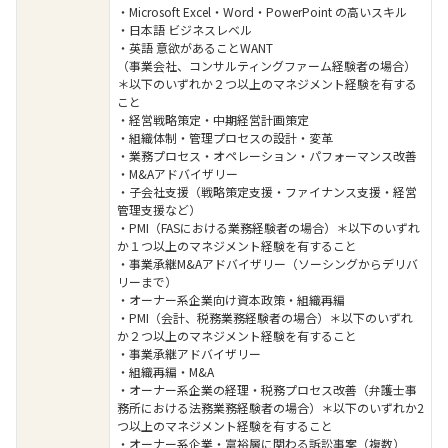
・Microsoft Excel・Word・PowerPoint の高いスキル
・日本語 ビジネスレベル
・英語 意欲があることWANT
（事業会社、コンサルティングファーム経験者の場合）
＊以下のいずれか２つ以上のマネジメント経験を有する
こと
・経営戦略策定・中期経営計画策定
・組織体制・管理プロセスの設計・変革
・業務プロセス・オペレーション・パフォーマンス改善
・M&Aアドバイザリー
・子会社支援（戦略策定支援・ファイナンス支援・経営
管理支援など）
・PMI（FASにおける業務経験者の場合）＊以下のいずれ
か１つ以上のマネジメント経験を有すること
・事業承継M&Aアドバイザリー（ソーシングからデリバ
リーまで）
・オーナー系企業向け資本政策・組織再編
・PMI（会計、税務業務経験者の場合）＊以下のいずれ
か２つ以上のマネジメント経験を有すること
・事業承継アドバイザリー
・組織再編・M&A
・オーナー系企業の経理・税務プロセス改善（弁護士事
務所における法務業務経験者の場合）＊以下のいずれか2
つ以上のマネジメント経験を有すること
・オーナー系企業・富裕層に関わる訴訟事案（複数）