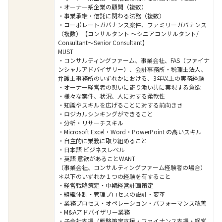
・オーナー系企業の顧問（複数）
・事業承継・信託に関わる法務（複数）
・コーポレートガバナンス案件、ファミリーガバナンス
（複数）【コンサルタント ～シニアコンサルタント/
Consultant～Senior Consultant】
MUST
・コンサルティングファーム、事業会社、FAS（ファイナ
ンシャルアドバイザリー）、会計事務所・税理士法人、
弁護士事務所のいずれかにおける、3年以上の実務経験
・オーナー経営者の想いに寄り添い共に実現する意欲
・様々な案件、状況、人に対する柔軟性
・知識やスキルを広げることに対する前向きさ
・ロジカルシンキングができること
・分析・リサーチスキル
・Microsoft Excel・Word・PowerPoint の高いスキル
・自主的に業務に取り組めること
・日本語 ビジネスレベル
・英語 意欲があることWANT
（事業会社、コンサルティングファーム経験者の場合）
＊以下のいずれか１つの経験を有すること
・経営戦略策定・中期経営計画策定
・組織体制・管理プロセスの設計・変革
・業務プロセス・オペレーション・パフォーマンス改善
・M&Aアドバイザリー業務
・子会社支援（戦略策定支援・ファイナンス支援・経営