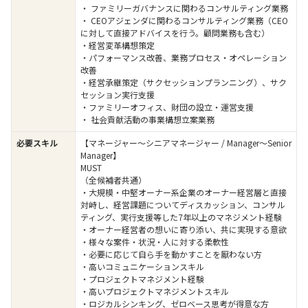
・ ファミリーガバナンスに関わるコンサルティング業務
・ CEOアジェンダに関わるコンサルティング業務（CEO
に対して直接アドバイスを行う。顧問業務も含む）
・経営変革構想策定
・パフォーマンス改善、業務プロセス・オペレーション
改善
・経営承継策定（サクセッションプランニング）、サク
セッション実行支援
・ファミリーオフィス、財団の設立・運営支援
・ 社会貢献活動の事業構想立案業務
必要スキル
【マネージャー～シニアマネージャー / Manager～Senior
Manager】
MUST
（全候補者共通）
・大規模・中堅オーナー系企業のオーナー経営層と直接
対峙し、経営課題についてディスカッション、コンサル
ティング、実行支援等した7年以上のマネジメント経験
・オーナー経営者の想いに寄り添い、共に実現する意欲
・様々な案件・状況・人に対する柔軟性
・必要に応じて自ら手を動かすことを厭わない方
・高いコミュニケーションスキル
・プロジェクトマネジメント経験
・高いプロジェクトマネジメントスキル
・ロジカルシンキング、ゼロベース思考が得意な方