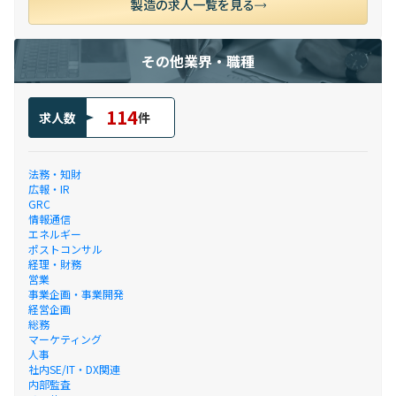
製造の求人一覧を見る
その他業界・職種
114
求人数
件
法務・知財
広報・IR
GRC
情報通信
エネルギー
ポストコンサル
経理・財務
営業
事業企画・事業開発
経営企画
総務
マーケティング
人事
社内SE/IT・DX関連
内部監査