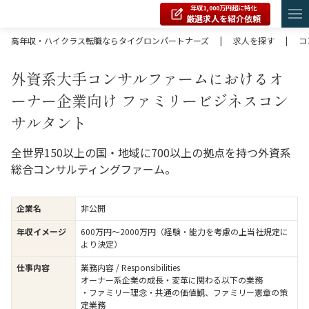
年収1,000万円超に特化
厳選求人を紹介依頼
高年収・ハイクラス転職ならタイグロンパートナーズ
|
求人を探す
|
コ
外資系大手コンサルファームにおけるオ
ーナー企業向け ファミリービジネスコン
サルタント
全世界150以上の国・地域に700以上の拠点を持つ外資系
総合コンサルティングファーム。
企業名
非公開
年収イメージ
600万円〜2000万円（経験・能力を考慮の上当社規定に
より決定）
仕事内容
業務内容 / Responsibilities
オーナー系企業の成長・変革に関わる以下の業務
・ファミリー理念・共通の価値観、ファミリー憲章の策
定業務