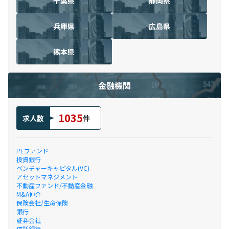
千葉県
静岡県
兵庫県
広島県
熊本県
金融機関
1035
求人数
件
PEファンド
投資銀行
ベンチャーキャピタル(VC)
アセットマネジメント
不動産ファンド/不動産金融
M&A仲介
保険会社/生命保険
銀行
証券会社
信託銀行