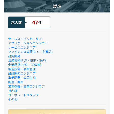
製造
47
求人数
件
セールス・プリセールス
アプリケーションエンジニア
サービスエンジニア
ファイナンス管理(CFO・財務等)
研究開発
生産技術(PLM・ERP・SAP)
企業経営(CEO・COO等)
製造技術・品質管理
設計開発エンジニア
事業開発・製品企画
調達・購買
業務改善・変革エンジニア
社内SE
コーポレートスタッフ
その他