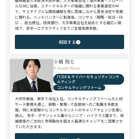
慶應義塾大学経済学部卒業。大手事業会社で海外事業・グローバ
ルSCMに従事。ステークホルダーが複雑に関わる事業運営の中
で、サステナブルな関係構築を常に意識しながら意思決定や実務
に携わる。ヘッドハンターに転身後、コンサル（戦略・総合・FA
S）、総合商社、投資銀行、大手事業会社を始めとする幅広い領
域で、若手～エグゼクティブまでご支援実績多数。
相談する
小橋 翔太
Kobashi Shota
IT/DX & サイバーセキュリティコンサ
ルティング
コンサルティングファーム
大学卒業後、新卒で当社入社。コンサルティングファームの人材
サーチ業務を通じ、戦略・業務・IT各領域へのご転職を多数支
援。特に未経験からコンサルタントへのキャリアチェンジ支援に
強み。 若手・ポテンシャル層からシニア・ハイクラス層まで、候
補者様のご志向と市場動向を踏まえ最適なキャリアをご提案させ
ていただきます。