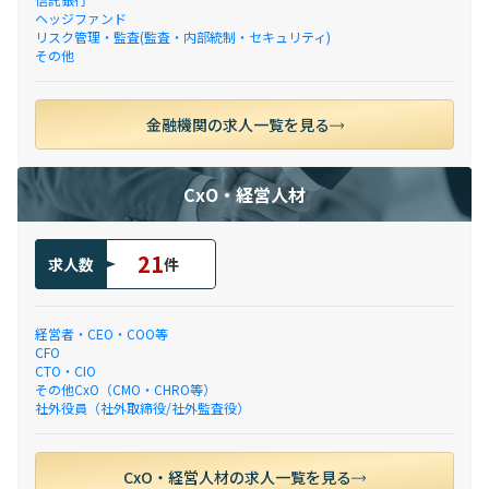
ヘッジファンド
リスク管理・監査(監査・内部統制・セキュリティ)
その他
金融機関の求人一覧を見る
CxO・経営人材
21
求人数
件
経営者・CEO・COO等
CFO
CTO・CIO
その他CxO（CMO・CHRO等）
社外役員（社外取締役/社外監査役）
CxO・経営人材の求人一覧を見る