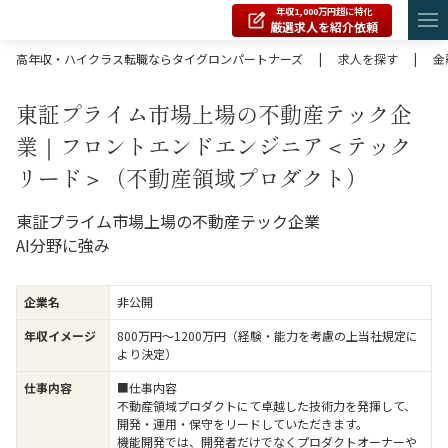
年収1,000万円超に特化
厳選求人を紹介依頼
高年収・ハイクラス転職ならタイグロンパートナーズ
|
求人を探す
|
金
東証プライム市場上場の不動産テック企
業｜フロントエンドエンジニア＜テック
リード＞（不動産領域プロダクト）
東証プライム市場上場の不動産テック企業
AI分野に強み
企業名
非公開
年収イメージ
800万円〜1200万円（経験・能力を考慮の上当社規定に
より決定）
仕事内容
■仕事内容
不動産領域プロダクトにて卓越した技術力を発揮して、
開発・運用・保守をリードしていただきます。
機能開発では、開発者だけでなくプロダクトオーナーや