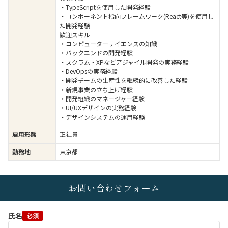
・TypeScriptを使用した開発経験
・コンポーネント指向フレームワーク(React等)を使用し
た開発経験
歓迎スキル
・コンピューターサイエンスの知識
・バックエンドの開発経験
・スクラム・XPなどアジャイル開発の実務経験
・DevOpsの実務経験
・開発チームの生産性を継続的に改善した経験
・新規事業の立ち上げ経験
・開発組織のマネージャー経験
・UI/UXデザインの実務経験
・デザインシステムの運用経験
雇用形態
正社員
勤務地
東京都
お問い合わせフォーム
氏名
必須