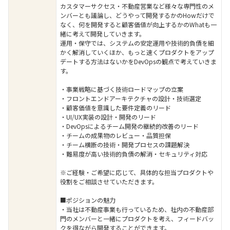
カスタマーサクセス・不動産営業など様々な専門性のメ
ンバーとも議論し、どうやって開発するかのHowだけで
なく、何を開発すると顧客価値が向上するかのWhatも一
緒に考えて開発していきます。
運用・保守では、システムの安定運用や技術的負債を細
かく解消していくほか、もっと速くプロダクトをアップ
デートする方法はないかをDevOpsの観点で考えていきま
す。
・事業戦略に基づく技術ロードマップの立案
・フロントエンドアーキテクチャの設計・技術選定
・顧客価値を意識した要件定義のリード
・UI/UX実装の設計・開発のリード
・DevOpsによるチーム開発の継続的改善のリード
・チームの成果物のレビュー・品質担保
・チーム横断の技術・開発プロセスの課題解決
・難易度が高い技術的負債の解消・セキュリティ対応
※ご経験・ご希望に応じて、具体的な担当プロダクトや
役割をご相談させていただきます。
■ポジションの魅力
・当社は不動産事業も行っているため、社内の不動産部
門のメンバーと一緒にプロダクトを考え、フィードバッ
クを得ながら開発することができます。