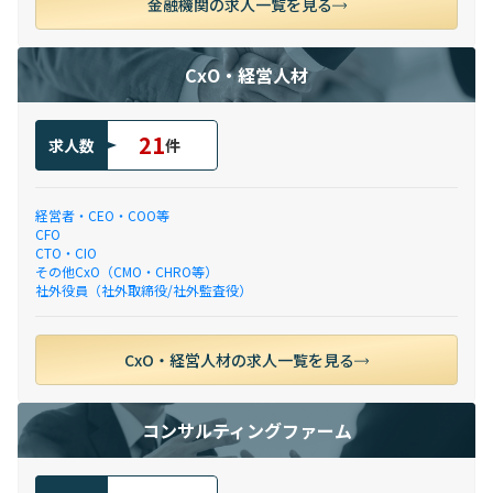
金融機関の求人一覧を見る
CxO・経営人材
21
求人数
件
経営者・CEO・COO等
CFO
CTO・CIO
その他CxO（CMO・CHRO等）
社外役員（社外取締役/社外監査役）
CxO・経営人材の求人一覧を見る
コンサルティングファーム