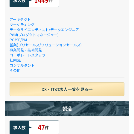
1449
求人数
件
アーキテクト
マーケティング
データサイエンティスト/データエンジニア
PdM(プロダクトマネージャー)
PG/SE/PM
営業(プリセールス/ソリューションセールス)
事業開発・技術開発
コーポレートスタッフ
社内SE
コンサルタント
その他
DX・ITの求人一覧を見る
製造
47
求人数
件