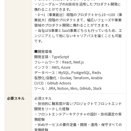
・ソニーグループのAI技術を活用したプロダクト開発に
携わることができます。
・0→1（事業創出）段階のプロダクトから10→100（事
業拡大）段階のプロダクトまで、幅広いフェーズや事業
領域のプロダクト開発に携わることができます。
・当社はSI事業とSaaS事業どちらも行っているため、エ
ンジニアとして他にないキャリアパスを描くことも可能
です。
■開発環境
開発言語：TypeScript
フレームワーク：React, Next.js
インフラ：AWS, Azure
データベース：MySQL, PostgreSQL, Redis
仮想化/自動化：Docker, Terraform, Ansible
CI/CD：GitHub Actions
ツール：JIRA, Notion, Miro, GitHub, Slack
必要スキル
必須スキル
・技術的に難易度が高いプロジェクトでフロントエンド
開発をリードした経験
・フロントエンドアーキテクチャの設計・技術選定の実
務経験
・Webサービスの要件定義・開発・運用・保守すべての
実務経験