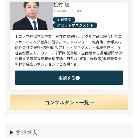
松村 陸
Matsumura Riku
金融機関
アセットマネジメント
上智大学経済学部卒業。三井住友銀行、アクサ生命保険会社でコ
ンサルティング営業に従事。ヘッドハンターに転身後、大手人材
紹介会社で銀行/信託銀行/アセットマネジメント領域を担当し全
社表彰歴あり。リテール部門の営業職・企画職から運用部門の専
門職まで豊富な転職支援実績。日系/外資系、経験者/未経験者を
問わず幅広いポジションでご支援可能。
相談する
コンサルタント一覧
関連求人