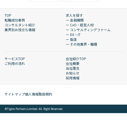
TOP
求人を探す
転職成功事例
ー 金融機関
コンサルタント紹介
ー CxO・経営人材
業界別お役立ち情報
ー コンサルティングファーム
ー DX・IT
ー 製造
ー その他業界・職種
サービスTOP
会社紹介TOP
ご利用の流れ
会社概要
当社理念
お知らせ
採用情報
サイトマップ
個人情報取扱規約
©︎Tiglon Partners Limited. All. Right Reserved.