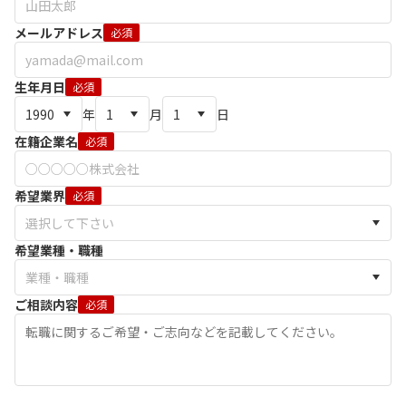
メールアドレス
必須
生年月日
必須
年
月
日
在籍企業名
必須
希望業界
必須
希望業種・職種
ご相談内容
必須