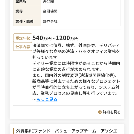
企業名
非公開
業界
金融機関
業種・職種
証券会社
540
1200
万円〜
万円
想定年収
決済部では債券、株式、外国証券、デリバティ
仕事内容
ブ等様々な商品の決済・バックオフィス業務を
担っています。
デイリー業務には時限性があることから時間内
に正確な業務の遂行が求められます。
また、国内外の制度変更(決済期間短縮化等)、
新商品等に対応するための様々なプロジェクト
が同時並行的に立ち上がっており、システム対
応、業務プロセスの見直し等も行っています。
⋯
もっと見る
詳細を見る
外資系PEファンド バリューアップチーム アソシエ