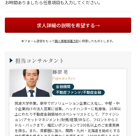
お時間ありましたら任意項目も入力してください。
求人詳細の説明を希望する
本フォーム送信をもって
個人情報保護方針
に同意したものとします。
担当コンサルタント
藤原 亮
Fujiwara Ryo
金融機関
不動産ファンド/不動産金融
筑波大学卒業。新卒でITソリューション企業に入社し、中堅・中
小企業向けの法人営業に従事。ヘッドハンターに転身後、10年以
上にわたり不動産金融領域のスペシャリストとして、アクイジシ
ョン/アセットマネジメント/財務/経理/IRなど、フロントからミ
ドル・バックまで、幅広いポジションで100名以上のご支援実績
を誇る。また、首都圏に加え、関西・九州・北海道を始めとする
地方都市を拠点とする企業から外資系まで、100社を超えるクラ