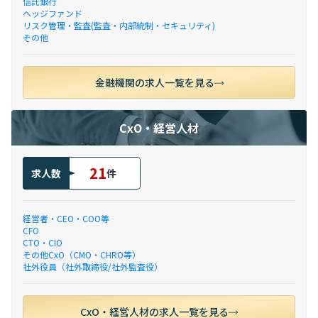
信託銀行
ヘッジファンド
リスク管理・監査(監査・内部統制・セキュリティ)
その他
金融機関の求人一覧を見る
CxO・経営人材
21
求人数
件
経営者・CEO・COO等
CFO
CTO・CIO
その他CxO（CMO・CHRO等）
社外役員（社外取締役/社外監査役）
CxO・経営人材の求人一覧を見る