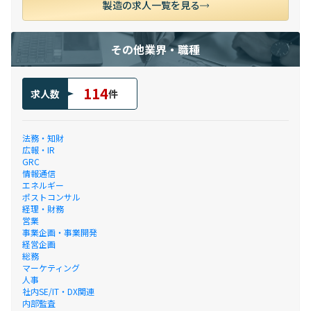
製造の求人一覧を見る
その他業界・職種
114
求人数
件
法務・知財
広報・IR
GRC
情報通信
エネルギー
ポストコンサル
経理・財務
営業
事業企画・事業開発
経営企画
総務
マーケティング
人事
社内SE/IT・DX関連
内部監査