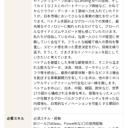
やアンドリュー・ン氏率いるLanding AIへの投資、そし
てＮＶＩＤＩＡとのパートナーシップ締結など、かねて
からクラウド・データ・ＡＩ領域へ力を入れていたＦＰ
Ｔが、日本市場においてさらなる事業の強化を行ってお
ります。ベトナム本国およびグローバルでの実績と、最
先端なテクノロジーに触れられるだけでなく、グローバ
ルなダイナミズムやスピード感も感じていただけます。
私たちが目指しているのは、社員一人ひとりが経営に参
画していく会社です。フラットな組織で個人の意向を尊
重し、スピード感を持った意思決定を行い、挑戦を繰り
返す。そうして、さまざまなイノベーションを起こして
いきたいと考えています。
ベトナムを基盤とした多様な顧客接点と、そこから生ま
れる膨大なデータ、決済、物流、マーケティング、イン
フラ等を統合し、最良の顧客体験・新たなビジネス機会
を創出する事業展開力を有している点は、他の多くのコ
ンサルティングファームやIT会社とは一線を画します。
ベトナムを中心に、日本、中国、韓国、欧米など、世界
27カ国から構成される多様な考え、経験をもったメンバ
ーが在籍するグローバルかつダイバーシティを伴った社
内環境も、日常的なイノベーションを可能とする要因の
ひとつです。
必要スキル
必須スキル・経験
BIツール(Tableau、PowerBIなど)の使用経験