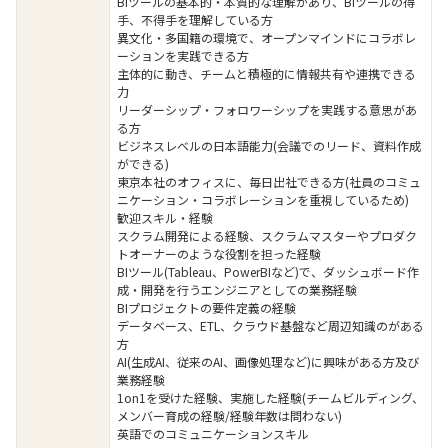
BIツールの基本的・本質的な理解があり、BIツールの得
手、不得手を理解している方
異文化・多国籍の環境で、オープンマインドにコラボレ
ーションを実践できる方
主体的に動き、チームと積極的に情報共有や連携できる
力
リーダーシップ・フォロワーシップを実践する意思があ
る方
ビジネスレベルの日本語能力(会議でのリード、資料作成
ができる)
東京本社のオフィスに、毎日出社できる方(社員のコミュ
ニケーション・コラボレーションを重視しているため)
歓迎スキル・経験
スクラム開発による経験、スクラムマスターやプロダク
トオーナーのような役割を担った経験
BIツール(Tableau、PowerBIなど)で、ダッシュボード作
成・開発を行うエンジニアとしての業務経験
BIプロジェクトの要件定義の経験
データベース、ETL、クラウド基盤など周辺知識のがある
方
AI(生成AI、従来のAI、画像処理など)に興味がある方及び
業務経験
1on1を受けた経験、実施した経験(チームビルディング、
メンバー育成の経験/経験年数は問わない)
英語でのコミュニケーションスキル