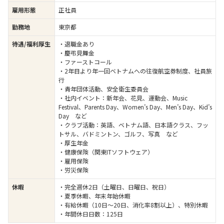
雇用形態
正社員
勤務地
東京都
待遇/福利厚生
・退職金あり
・慶弔見舞金
・ファーストコール
・2年目より年一回ベトナムへの往復航空券制度、社員旅
行
・青年団体活動、安全衛生委員会
・社内イベント：新年会、花見、運動会、Music
Festival、Parents Day、Women’s Day、Men’s Day、Kid’s
Day など
・クラブ活動：英語、ベトナム語、日本語クラス、フッ
トサル、バドミントン、ゴルフ、写真 など
・厚生年金
・健康保険（関東ITソフトウェア）
・雇用保険
・労災保険
休暇
・完全週休2日（土曜日、日曜日、祝日）
・夏季休暇、年末年始休暇
・有給休暇（10日〜20日、消化率8割以上）、特別休暇
・年間休日日数：125日