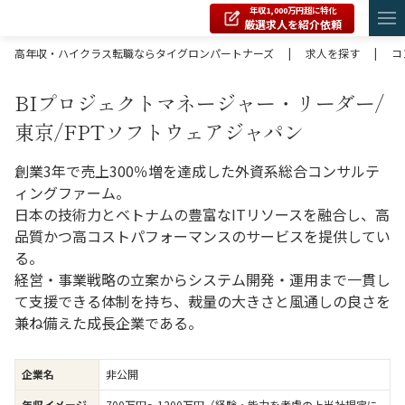
年収1,000万円超に特化
厳選求人を紹介依頼
高年収・ハイクラス転職ならタイグロンパートナーズ
|
求人を探す
|
コ
BIプロジェクトマネージャー・リーダー/
東京/FPTソフトウェアジャパン
創業3年で売上300％増を達成した外資系総合コンサルテ
ィングファーム。
日本の技術力とベトナムの豊富なITリソースを融合し、高
品質かつ高コストパフォーマンスのサービスを提供してい
る。
経営・事業戦略の立案からシステム開発・運用まで一貫し
て支援できる体制を持ち、裁量の大きさと風通しの良さを
兼ね備えた成長企業である。
企業名
非公開
年収イメージ
700万円〜1200万円（経験・能力を考慮の上当社規定に