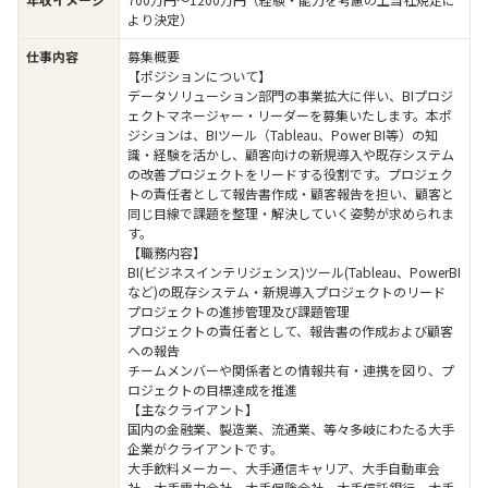
より決定）
仕事内容
募集概要
【ポジションについて】
データソリューション部門の事業拡大に伴い、BIプロジ
ェクトマネージャー・リーダーを募集いたします。本ポ
ジションは、BIツール（Tableau、Power BI等）の知
識・経験を活かし、顧客向けの新規導入や既存システム
の改善プロジェクトをリードする役割です。プロジェク
トの責任者として報告書作成・顧客報告を担い、顧客と
同じ目線で課題を整理・解決していく姿勢が求められま
す。
【職務内容】
BI(ビジネスインテリジェンス)ツール(Tableau、PowerBI
など)の既存システム・新規導入プロジェクトのリード
プロジェクトの進捗管理及び課題管理
プロジェクトの責任者として、報告書の作成および顧客
への報告
チームメンバーや関係者との情報共有・連携を図り、プ
ロジェクトの目標達成を推進
【主なクライアント】
国内の金融業、製造業、流通業、等々多岐にわたる大手
企業がクライアントです。
大手飲料メーカー、大手通信キャリア、大手自動車会
社、大手電力会社、大手保険会社、大手信託銀行、大手