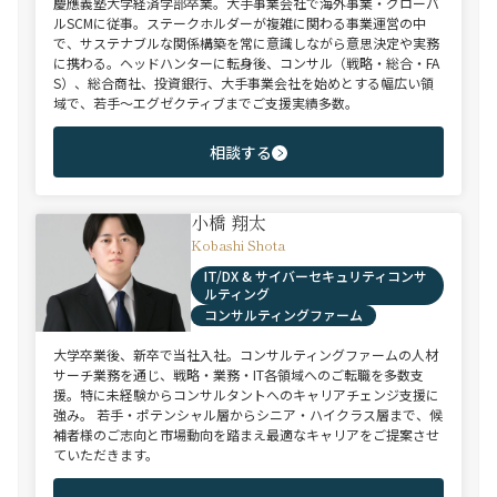
慶應義塾大学経済学部卒業。大手事業会社で海外事業・グローバ
ルSCMに従事。ステークホルダーが複雑に関わる事業運営の中
で、サステナブルな関係構築を常に意識しながら意思決定や実務
に携わる。ヘッドハンターに転身後、コンサル（戦略・総合・FA
S）、総合商社、投資銀行、大手事業会社を始めとする幅広い領
域で、若手～エグゼクティブまでご支援実績多数。
相談する
小橋 翔太
Kobashi Shota
IT/DX & サイバーセキュリティコンサ
ルティング
コンサルティングファーム
大学卒業後、新卒で当社入社。コンサルティングファームの人材
サーチ業務を通じ、戦略・業務・IT各領域へのご転職を多数支
援。特に未経験からコンサルタントへのキャリアチェンジ支援に
強み。 若手・ポテンシャル層からシニア・ハイクラス層まで、候
補者様のご志向と市場動向を踏まえ最適なキャリアをご提案させ
ていただきます。