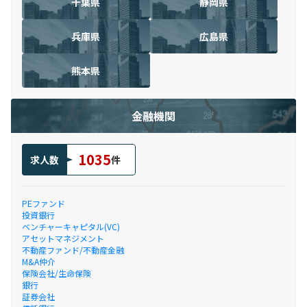
千葉県
静岡県
兵庫県
広島県
熊本県
金融機関
1035
求人数
件
PEファンド
投資銀行
ベンチャーキャピタル(VC)
アセットマネジメント
不動産ファンド/不動産金融
M&A仲介
保険会社/生命保険
銀行
証券会社