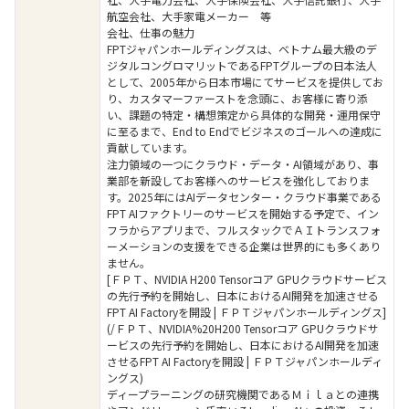
航空会社、大手家電メーカー 等
会社、仕事の魅力
FPTジャパンホールディングスは、ベトナム最大級のデ
ジタルコングロマリットであるFPTグループの日本法人
として、2005年から日本市場にてサービスを提供してお
り、カスタマーファーストを念頭に、お客様に寄り添
い、課題の特定・構想策定から具体的な開発・運用保守
に至るまで、End to Endでビジネスのゴールへの達成に
貢献しています。
注力領域の一つにクラウド・データ・AI領域があり、事
業部を新設してお客様へのサービスを強化しておりま
す。2025年にはAIデータセンター・クラウド事業である
FPT AIファクトリーのサービスを開始する予定で、イン
フラからアプリまで、フルスタックでＡＩトランスフォ
ーメーションの支援をできる企業は世界的にも多くあり
ません。
[ＦＰＴ、NVIDIA H200 Tensorコア GPUクラウドサービス
の先行予約を開始し、日本におけるAI開発を加速させる
FPT AI Factoryを開設 | ＦＰＴジャパンホールディングス]
(/ＦＰＴ、NVIDIA%20H200 Tensorコア GPUクラウドサ
ービスの先行予約を開始し、日本におけるAI開発を加速
させるFPT AI Factoryを開設 | ＦＰＴジャパンホールディ
ングス)
ディープラーニングの研究機関であるＭｉｌａとの連携