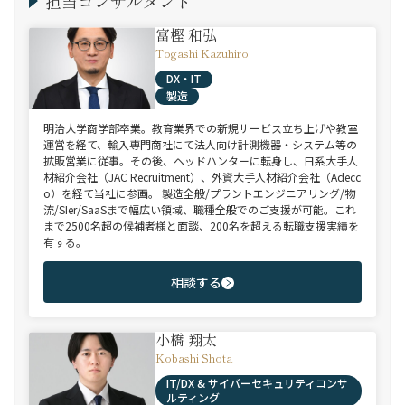
担当コンサルタント
富樫 和弘
Togashi Kazuhiro
DX・IT
製造
明治大学商学部卒業。教育業界での新規サービス立ち上げや教室
運営を経て、輸入専門商社にて法人向け計測機器・システム等の
拡販営業に従事。その後、ヘッドハンターに転身し、日系大手人
材紹介会社（JAC Recruitment）、外資大手人材紹介会社（Adecc
o）を経て当社に参画。 製造全般/プラントエンジニアリング/物
流/SIer/SaaSまで幅広い領域、職種全般でのご支援が可能。これ
まで2500名超の候補者様と面談、200名を超える転職支援実績を
有する。
相談する
小橋 翔太
Kobashi Shota
IT/DX & サイバーセキュリティコンサ
ルティング