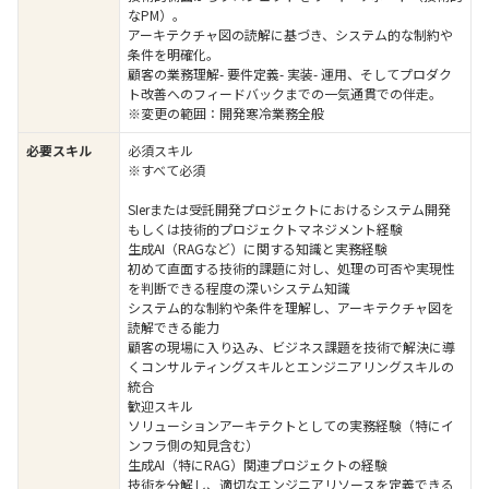
なPM）。
アーキテクチャ図の読解に基づき、システム的な制約や
条件を明確化。
顧客の業務理解- 要件定義- 実装- 運用、そしてプロダク
ト改善へのフィードバックまでの一気通貫での伴走。
※変更の範囲：開発寒冷業務全般
必要スキル
必須スキル
※すべて必須
SIerまたは受託開発プロジェクトにおけるシステム開発
もしくは技術的プロジェクトマネジメント経験
生成AI（RAGなど）に関する知識と実務経験
初めて直面する技術的課題に対し、処理の可否や実現性
を判断できる程度の深いシステム知識
システム的な制約や条件を理解し、アーキテクチャ図を
読解できる能力
顧客の現場に入り込み、ビジネス課題を技術で解決に導
くコンサルティングスキルとエンジニアリングスキルの
統合
歓迎スキル
ソリューションアーキテクトとしての実務経験（特にイ
ンフラ側の知見含む）
生成AI（特にRAG）関連プロジェクトの経験
技術を分解し、適切なエンジニアリソースを定義できる