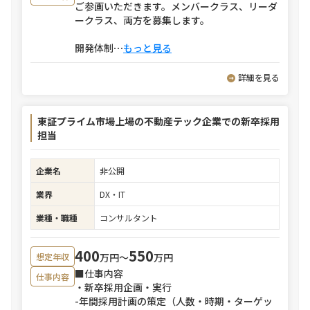
ご参画いただきます。メンバークラス、リーダ
ークラス、両方を募集します。
開発体制
⋯
もっと見る
詳細を見る
東証プライム市場上場の不動産テック企業での新卒採用
担当
企業名
非公開
業界
DX・IT
業種・職種
コンサルタント
400
550
万円〜
万円
想定年収
■仕事内容
仕事内容
・新卒採用企画・実行
-年間採用計画の策定（人数・時期・ターゲッ