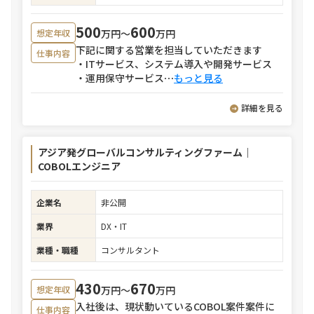
500
600
万円〜
万円
想定年収
下記に関する営業を担当していただきます
仕事内容
・ITサービス、システム導入や開発サービス
・運用保守サービス
⋯
もっと見る
詳細を見る
アジア発グローバルコンサルティングファーム｜
COBOLエンジニア
企業名
非公開
業界
DX・IT
業種・職種
コンサルタント
430
670
万円〜
万円
想定年収
入社後は、現状動いているCOBOL案件案件に
仕事内容