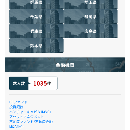
群馬県
埼玉県
千葉県
静岡県
兵庫県
広島県
熊本県
金融機関
1035
求人数
件
PEファンド
投資銀行
ベンチャーキャピタル(VC)
アセットマネジメント
不動産ファンド/不動産金融
M&A仲介