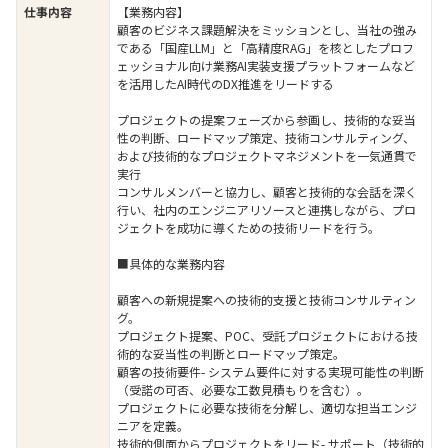
仕事内容
【業務内容】
顧客のビジネス課題解決をミッションとし、当社の強み
である「国産LLM」と「高精度RAG」を核としたプロフ
ェッショナル向け業務AI実装支援プラットフォームなど
を活用したAI時代のDX推進をリードする
プロジェクトの提案フェーズから参画し、技術的な妥当
性の判断、ロードマップ策定、技術コンサルティング、
および技術的なプロジェクトマネジメントを一気通貫で
実行
コンサルメンバーと協力し、顧客と技術的な会話を深く
行い、社内のエンジニアリソースと連携しながら、プロ
ジェクトを成功に導くための技術リードを行う。
■具体的な業務内容
顧客への新規提案への技術的支援と技術コンサルティン
グ。
プロジェクト提案、POC、受託プロジェクトにおける技
術的な妥当性の判断とロードマップ策定。
顧客の技術要件- システム要件に対する実現可能性の判断
（受諾の可否、必要な工数見積もりを含む）。
プロジェクトに必要な技術を分解し、適切な担当エンジ
ニアを定義。
技術的側面からプロジェクトをリード- サポート（技術的