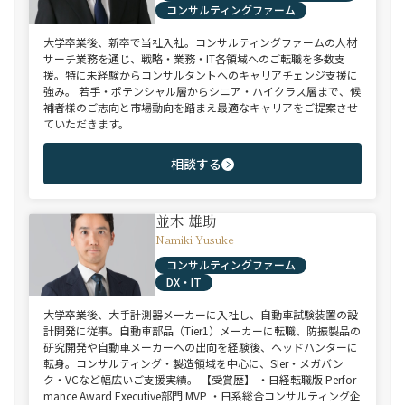
コンサルティングファーム
大学卒業後、新卒で当社入社。コンサルティングファームの人材
サーチ業務を通じ、戦略・業務・IT各領域へのご転職を多数支
援。特に未経験からコンサルタントへのキャリアチェンジ支援に
強み。 若手・ポテンシャル層からシニア・ハイクラス層まで、候
補者様のご志向と市場動向を踏まえ最適なキャリアをご提案させ
ていただきます。
相談する
並木 雄助
Namiki Yusuke
コンサルティングファーム
DX・IT
大学卒業後、大手計測器メーカーに入社し、自動車試験装置の設
計開発に従事。自動車部品（Tier1）メーカーに転職、防振製品の
研究開発や自動車メーカーへの出向を経験後、ヘッドハンターに
転身。コンサルティング・製造領域を中心に、SIer・メガバン
ク・VCなど幅広いご支援実績。 【受賞歴】 ・日経転職版 Perfor
mance Award Executive部門 MVP ・日系総合コンサルティング企