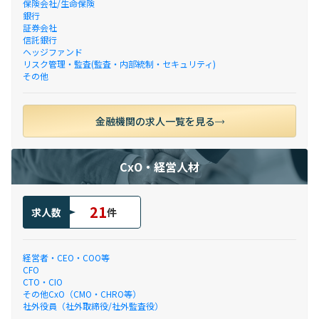
保険会社/生命保険
銀行
証券会社
信託銀行
ヘッジファンド
リスク管理・監査(監査・内部統制・セキュリティ)
その他
金融機関の求人一覧を見る
CxO・経営人材
21
求人数
件
経営者・CEO・COO等
CFO
CTO・CIO
その他CxO（CMO・CHRO等）
社外役員（社外取締役/社外監査役）