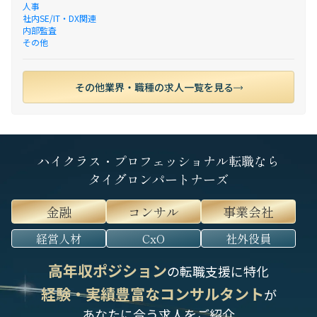
人事
社内SE/IT・DX関連
内部監査
その他
その他業界・職種の求人一覧を見る
ハイクラス・プロフェッショナル転職なら
タイグロンパートナーズ
金融
コンサル
事業会社
経営人材
CxO
社外役員
高年収ポジション
の転職支援に特化
経験・実績豊富なコンサルタント
が
あなたに合う求人をご紹介