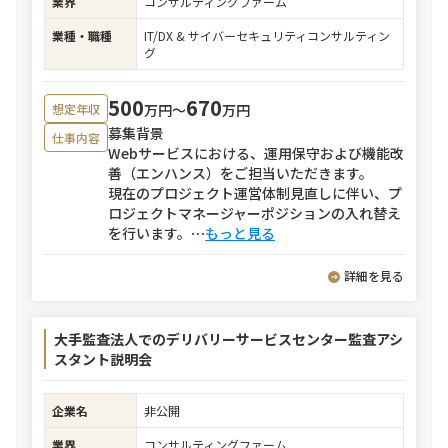
業界
コンサルティングファーム
業種・職種
IT/DX & サイバーセキュリティコンサルティン
グ
500
670
万円〜
万円
想定年収
募集背景
仕事内容
Webサービスにおける、運用保守および機能改
善（エンハンス）をご担当いただきます。
現在のプロジェクト運営体制見直しに伴い、プ
ロジェクトマネージャーポジションの入れ替え
を行います。
⋯
もっと見る
詳細を見る
大手監査法人でのデリバリーサービスセンター監査アシ
スタント説明会
企業名
非公開
業界
コンサルティングファーム