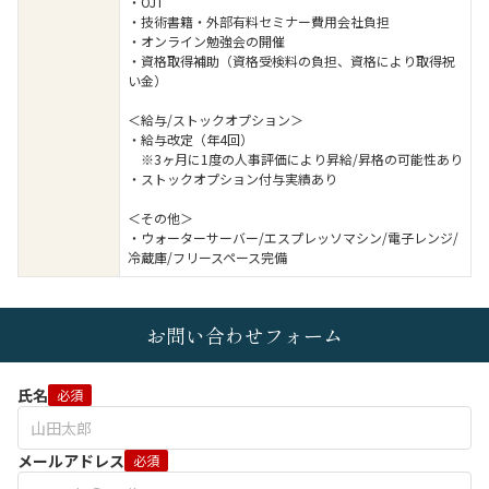
・OJT
・技術書籍・外部有料セミナー費用会社負担
・オンライン勉強会の開催
・資格取得補助（資格受検料の負担、資格により取得祝
い金）
＜給与/ストックオプション＞
・給与改定（年4回）
※3ヶ月に1度の人事評価により昇給/昇格の可能性あり
・ストックオプション付与実績あり
＜その他＞
・ウォーターサーバー/エスプレッソマシン/電子レンジ/
冷蔵庫/フリースペース完備
お問い合わせフォーム
氏名
必須
メールアドレス
必須