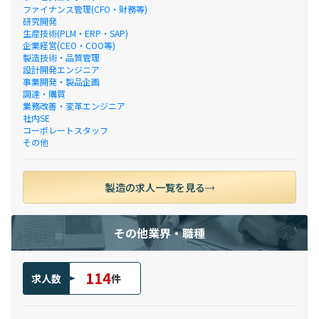
ファイナンス管理(CFO・財務等)
研究開発
生産技術(PLM・ERP・SAP)
企業経営(CEO・COO等)
製造技術・品質管理
設計開発エンジニア
事業開発・製品企画
調達・購買
業務改善・変革エンジニア
社内SE
コーポレートスタッフ
その他
製造の求人一覧を見る
その他業界・職種
114
求人数
件