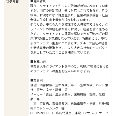
仕事内容
■募集背景
現在、クライアントからのご依頼が急速に増加していま
すが、現行の体制では十分に対応しきれておらず、その
結果、解決されない課題生まれ、企業の成長機会・社会
全体の生産性向上機会が損なわれています。
そのため、単なる人手を確保する人員拡充ではなく、ク
ライアントの課題を品質高く解決し、社会を前に進める
ために、クライアントの課題を解決できる”強い個”の採
用/育成/輩出が急務となっています。将来的には、単な
るプロジェクト推進にとどまらず、グループ会社の経営
や新規事業の推進を担い、より大きな社会的インパクト
を創出していただくことを期待しています。
■業務内容
各業界大手クライアントを中心に、戦略/IT領域における
のプロジェクトの推進を担当いただきます。
■業界例
金融：損害保険、生命保険、ネット生命保険、ネット銀
行、証券、ネット証券 等
メーカー：食品、生活消費財、医療機器、製薬、化粧
品 等
小売：百貨店、家電量販店、自動車販売・流通、営業/販
売アウトソーシング 等
BPO/SIer：BPO、広告代理点、建設コンサル、ITサービ