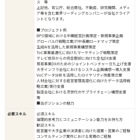
ス 等
上記他、官公庁、総合商社、不動産、研究機関、メディ
ア等を含む業界リーディングカンパニーが当社クライア
ントとなります。
■プロジェクト例
BPO領域における中期経営計画策定・新規事業企画
グローバルIT戦略立案/IT中長期ロードマップ策定
生成AIを活用した新規事業構想策定
ToC事業最適化に向けたマーケティング戦略策定
テレビ依存からの完全脱却に向けた全社DX支援
貿易事業DXのためのジョイントベンチャー立ち上げ支援
大手インフラ会社におけるシステム企画構想～導入支援
VoCデータ分析を活用したロイヤリティ改善策立案
人材会社に対する経営管理高度化に向けたデータ活用戦
略立案/実行支援
製造会社における次世代のサプライチェーン構想支援
等
■当ポジションの魅力
必要スキル
必須スキル
論理的思考力とコミュニケーション能力をお持ち方
歓迎スキル
経営層や大手企業の決済者に向けた提案・営業のご経験
コンサルティング案件における実務のご経験