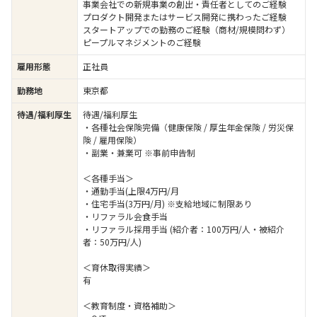
事業会社での新規事業の創出・責任者としてのご経験
プロダクト開発またはサービス開発に携わったご経験
スタートアップでの勤務のご経験（商材/規模問わず）
ピープルマネジメントのご経験
雇用形態
正社員
勤務地
東京都
待遇/福利厚生
待遇/福利厚生
・各種社会保険完備（健康保険 / 厚生年金保険 / 労災保
険 / 雇用保険）
・副業・兼業可 ※事前申告制
＜各種手当＞
・通勤手当(上限4万円/月
・住宅手当(3万円/月) ※支給地域に制限あり
・リファラル会食手当
・リファラル採用手当 (紹介者：100万円/人・被紹介
者：50万円/人)
＜育休取得実績＞
有
＜教育制度・資格補助＞