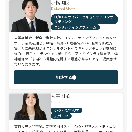
小橋 翔太
Kobashi Shota
IT/DX & サイバーセキュリティコンサ
ルティング
コンサルティングファーム
大学卒業後、新卒で当社入社。コンサルティングファームの人材
サーチ業務を通じ、戦略・業務・IT各領域へのご転職を多数支
援。特に未経験からコンサルタントへのキャリアチェンジ支援に
強み。 若手・ポテンシャル層からシニア・ハイクラス層まで、候
補者様のご志向と市場動向を踏まえ最適なキャリアをご提案させ
ていただきます。
相談する
大平 柚衣
Ohira Yui
CxO・経営人材
広報・IR
東京女子大学卒業。新卒で当社入社。CxO・経営人材・IR・コン
サルティング領域における人材サーチ業務を通じ、ポテンシャル