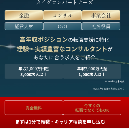
タイグロンパートナーズ
金融
コンサル
事業会社
経営人材
CxO
社外役員
高年収ポジション
の転職支援に特化
経験・実績豊富なコンサルタント
が
あなたに合う求人をご紹介
年収1,000万円超
年収2,000万円超
3,000求人以上
1,000求人以上
※2025年9月末時点
※2024年1-12月の実績に基づく
今すぐの
完全無料
転職でなくてもOK
まずは1分で転職・キャリア相談を申し込む