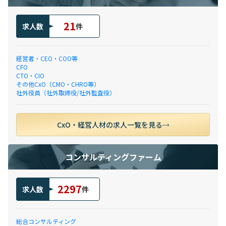
21
求人数
件
経営者・CEO・COO等
CFO
CTO・CIO
その他CxO（CMO・CHRO等）
社外役員（社外取締役/社外監査役）
CxO・経営人材の求人一覧を見る
コンサルティングファーム
2297
求人数
件
総合コンサルティング