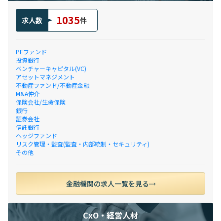
1035
求人数
件
PEファンド
投資銀行
ベンチャーキャピタル(VC)
アセットマネジメント
不動産ファンド/不動産金融
M&A仲介
保険会社/生命保険
銀行
証券会社
信託銀行
ヘッジファンド
リスク管理・監査(監査・内部統制・セキュリティ)
その他
金融機関の求人一覧を見る
CxO・経営人材