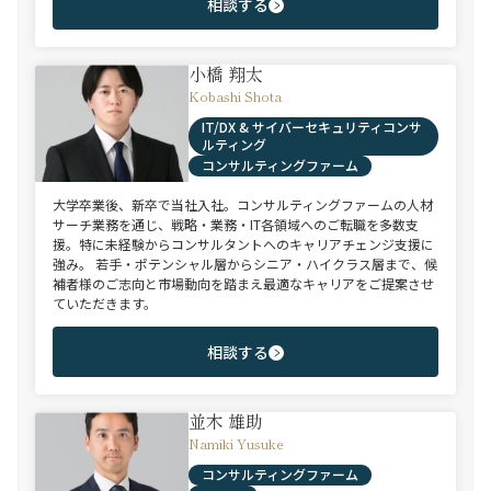
相談する
小橋 翔太
Kobashi Shota
IT/DX & サイバーセキュリティコンサ
ルティング
コンサルティングファーム
大学卒業後、新卒で当社入社。コンサルティングファームの人材
サーチ業務を通じ、戦略・業務・IT各領域へのご転職を多数支
援。特に未経験からコンサルタントへのキャリアチェンジ支援に
強み。 若手・ポテンシャル層からシニア・ハイクラス層まで、候
補者様のご志向と市場動向を踏まえ最適なキャリアをご提案させ
ていただきます。
相談する
並木 雄助
Namiki Yusuke
コンサルティングファーム