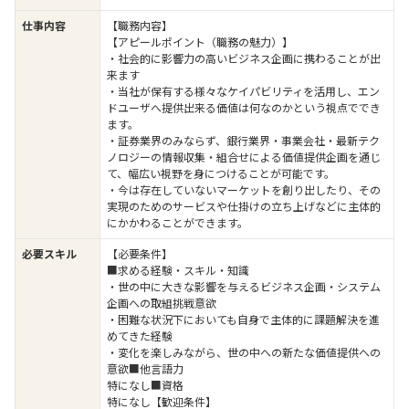
仕事内容
【職務内容】
【アピールポイント（職務の魅力）】
・社会的に影響力の高いビジネス企画に携わることが出
来ます
・当社が保有する様々なケイパビリティを活用し、エン
ドユーザへ提供出来る価値は何なのかという視点ででき
ます。
・証券業界のみならず、銀行業界・事業会社・最新テク
ノロジーの情報収集・組合せによる価値提供企画を通じ
て、幅広い視野を身につけることが可能です。
・今は存在していないマーケットを創り出したり、その
実現のためのサービスや仕掛けの立ち上げなどに主体的
にかかわることができます。
必要スキル
【必要条件】
■求める経験・スキル・知識
・世の中に大きな影響を与えるビジネス企画・システム
企画への取組挑戦意欲
・困難な状況下においても自身で主体的に課題解決を進
めてきた経験
・変化を楽しみながら、世の中への新たな価値提供への
意欲■他言語力
特になし■資格
特になし【歓迎条件】