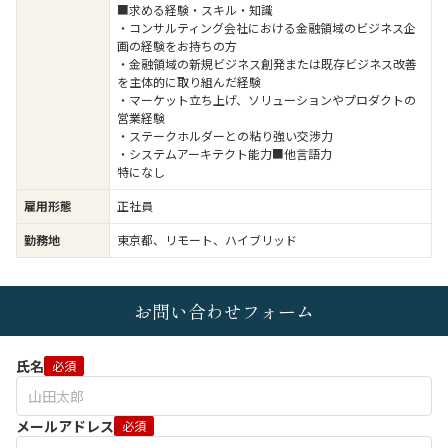
■求める経験・スキル・知識
・コンサルティング会社における金融領域のビジネス企
画の経験をお持ちの方
・金融領域の新規ビジネス創発または既存ビジネス改善
を主体的に取り組んだ経験
・マーケット立ち上げ、ソリューションやプロダクトの
営業経験
・ステークホルダーとの粘り強い交渉力
・システムアーキテクト能力■他言語力
特になし
雇用形態
正社員
勤務地
東京都、リモート、ハイブリッド
お問い合わせフォーム
氏名
必須
メールアドレス
必須