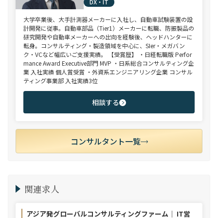
DX・IT
大学卒業後、大手計測器メーカーに入社し、自動車試験装置の設
計開発に従事。自動車部品（Tier1）メーカーに転職、防振製品の
研究開発や自動車メーカーへの出向を経験後、ヘッドハンターに
転身。コンサルティング・製造領域を中心に、SIer・メガバン
ク・VCなど幅広いご支援実績。 【受賞歴】 ・日経転職版 Perfor
mance Award Executive部門 MVP ・日系総合コンサルティング企
業 入社実績 個人賞受賞 ・外資系エンジニアリング企業 コンサル
ティング事業部 入社実績3位
相談する
コンサルタント一覧
関連求人
アジア発グローバルコンサルティングファーム｜ IT営