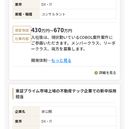
業界
DX・IT
業種・職種
コンサルタント
430
670
万円〜
万円
想定年収
入社後は、現状動いているCOBOL案件案件に
仕事内容
ご参画いただきます。メンバークラス、リーダ
ークラス、両方を募集します。
開発体制
⋯
もっと見る
詳細を見る
東証プライム市場上場の不動産テック企業での新卒採用
担当
企業名
非公開
業界
DX・IT