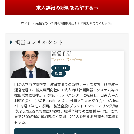
求人詳細の説明を希望する
本フォーム送信をもって
個人情報保護方針
に同意したものとします。
担当コンサルタント
富樫 和弘
Togashi Kazuhiro
DX・IT
製造
明治大学商学部卒業。教育業界での新規サービス立ち上げや教室
運営を経て、輸入専門商社にて法人向け計測機器・システム等の
拡販営業に従事。その後、ヘッドハンターに転身し、日系大手人
材紹介会社（JAC Recruitment）、外資大手人材紹介会社（Adecc
o）を経て当社に参画。 製造全般/プラントエンジニアリング/物
流/SIer/SaaSまで幅広い領域、職種全般でのご支援が可能。これ
まで2500名超の候補者様と面談、200名を超える転職支援実績を
有する。