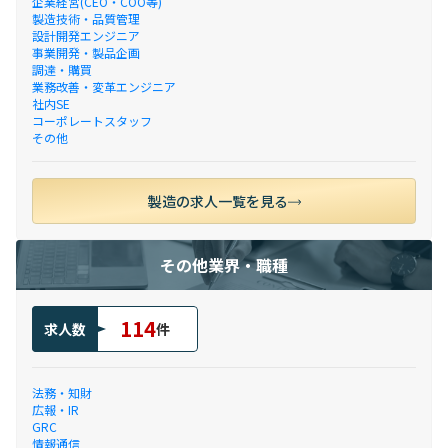
企業経営(CEO・COO等)
製造技術・品質管理
設計開発エンジニア
事業開発・製品企画
調達・購買
業務改善・変革エンジニア
社内SE
コーポレートスタッフ
その他
製造の求人一覧を見る
その他業界・職種
114
求人数
件
法務・知財
広報・IR
GRC
情報通信