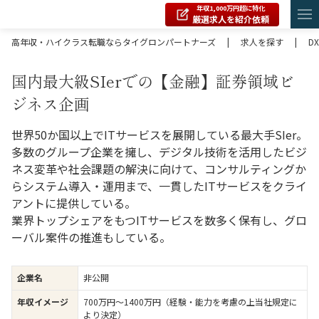
年収1,000万円超に特化
厳選求人を紹介依頼
高年収・ハイクラス転職ならタイグロンパートナーズ
|
求人を探す
|
DX
国内最大級SIerでの【金融】証券領域ビ
ジネス企画
世界50か国以上でITサービスを展開している最大手SIer。
多数のグループ企業を擁し、デジタル技術を活用したビジ
ネス変革や社会課題の解決に向けて、コンサルティングか
らシステム導入・運用まで、一貫したITサービスをクライ
アントに提供している。
業界トップシェアをもつITサービスを数多く保有し、グロ
ーバル案件の推進もしている。
企業名
非公開
年収イメージ
700万円〜1400万円（経験・能力を考慮の上当社規定に
より決定）