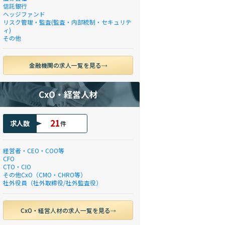
信託銀行
ヘッジファンド
リスク管理・監査(監査・内部統制・セキュリテ
ィ)
その他
金融機関の求人一覧を見る
CxO・経営人材
21
求人数
件
経営者・CEO・COO等
CFO
CTO・CIO
その他CxO（CMO・CHRO等）
社外役員（社外取締役/社外監査役）
CxO・経営人材の求人一覧を見る