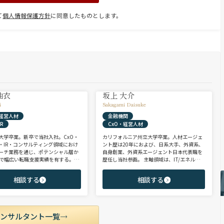
て
個人情報保護方針
に同意したものとします。
柚衣
坂上 大介
i
Sakagami Daisuke
・経営人材
金融機関
R
CxO・経営人材
大学卒業。新卒で当社入社。CxO・
カリフォルニア州立大学卒業。人材エージェ
・IR・コンサルティング領域におけ
ント歴は20年におよび、日系大手、外資系、
ーチ業務を通じ、ポテンシャル層か
自身創業、外資系エージェント日本代表職を
まで幅広い転職支援実績を有する。コ
歴任し当社参画。 主軸領域は、IT/エネルギ
ントとして、IRを始めとするコーポ
ー/製造/金融/コンサルティングファーム等、
門およびコンサルティングファーム
多様な業界におけるコンサルティング/法務/
相談する
相談する
心に担当。未経験・ポテンシャル層
財務/リスク・コンプライアンス/CxO、等。
ル・ハイクラス層まで、年代・職階
近年ご支援した求職者様の内定年収の中央値
幅広くご支援可能。
は約2,000万円。長年の実績とクライアント
採用企業様との強固な信頼関係をもとに、独
占ポジション（特命案件）のご提案を通じ、
コンサルタント一覧
求職者の皆様へ付加価値を提供している。