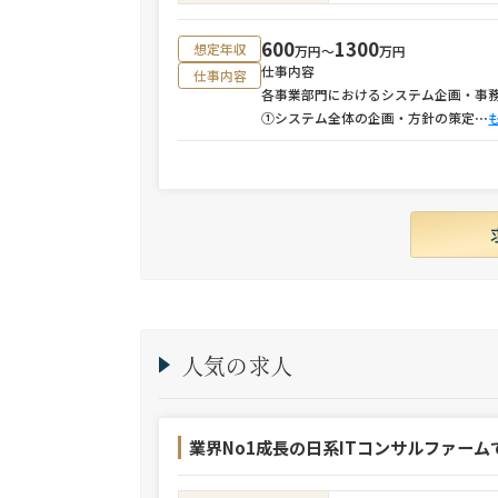
600
1300
想定年収
万円〜
万円
仕事内容
仕事内容
各事業部門におけるシステム企画・事
①システム全体の企画・方針の策定
⋯
人気の求人
業界No1成長の日系ITコンサルファーム