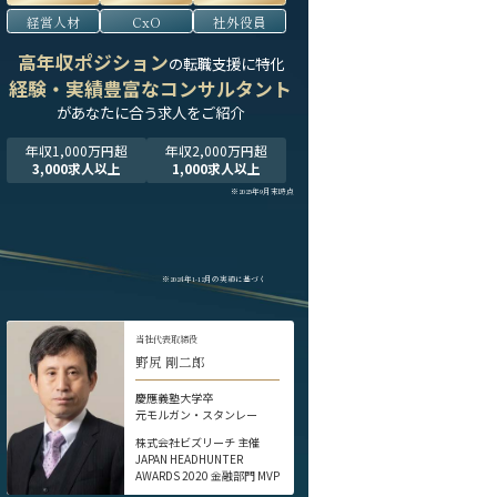
経営人材
CxO
社外役員
高年収ポジション
の転職支援に特化
経験・実績豊富なコンサルタント
が
あなたに合う求人をご紹介
年収1,000万円超
年収2,000万円超
3,000求人以上
1,000求人以上
※2025年9月末時点
※2024年1-12月の実績に基づく
当社代表取締役
野尻 剛二郎
慶應義塾大学卒
元モルガン・スタンレー
株式会社ビズリーチ 主催
JAPAN HEADHUNTER
AWARDS 2020 金融部門 MVP