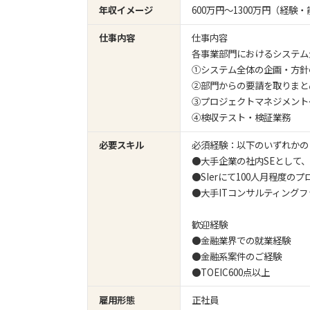
年収イメージ
600万円〜1300万円（経
仕事内容
仕事内容
各事業部門におけるシステム
①システム全体の企画・方針
②部門からの要請を取りまと
③プロジェクトマネジメント
④検収テスト・検証業務
必要スキル
必須経験：以下のいずれかの
●大手企業の社内SEとして
●SIerにて100人月程度
●大手ITコンサルティング
歓迎経験
●金融業界での就業経験
●金融系案件のご経験
●TOEIC600点以上
雇用形態
正社員