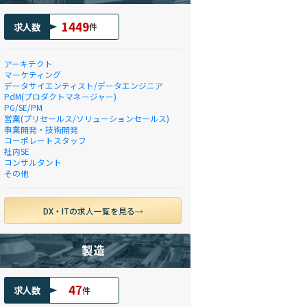
1449
求人数
件
アーキテクト
マーケティング
データサイエンティスト/データエンジニア
PdM(プロダクトマネージャー)
PG/SE/PM
営業(プリセールス/ソリューションセールス)
事業開発・技術開発
コーポレートスタッフ
社内SE
コンサルタント
その他
DX・ITの求人一覧を見る
製造
47
求人数
件