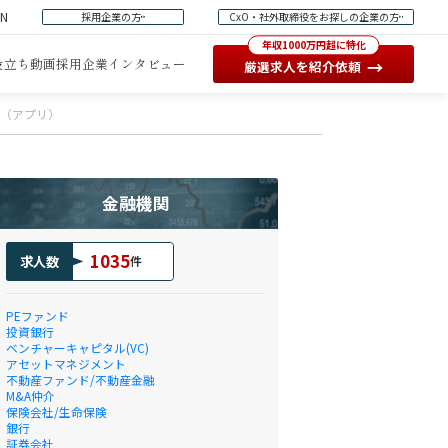
EN
採用企業の方
CxO・社外取締役をお探しの企業の方
年収1000万円超に特化
役立ち動画
採用企業インタビュー
→
厳選求人を紹介依頼
E（アプリ）
金融機関
1035
求人数
件
PEファンド
投資銀行
ベンチャーキャピタル(VC)
アセットマネジメント
不動産ファンド/不動産金融
M&A仲介
保険会社/生命保険
銀行
証券会社