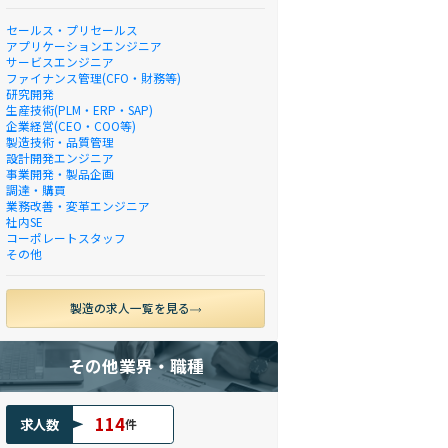
セールス・プリセールス
アプリケーションエンジニア
サービスエンジニア
ファイナンス管理(CFO・財務等)
研究開発
生産技術(PLM・ERP・SAP)
企業経営(CEO・COO等)
製造技術・品質管理
設計開発エンジニア
事業開発・製品企画
調達・購買
業務改善・変革エンジニア
社内SE
コーポレートスタッフ
その他
製造の求人一覧を見る
その他業界・職種
114
求人数
件