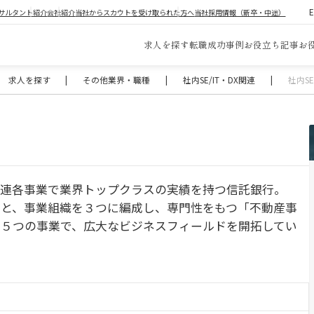
サルタント紹介
会社紹介
当社からスカウトを受け取られた方へ
当社採用情報（新卒・中途）
求人を探す
転職成功事例
お役立ち記事
お
求人を探す
|
その他業界・職種
|
社内SE/IT・DX関連
|
社内S
関連各事業で業界トップクラスの実績を持つ信託銀行。
」と、事業組織を３つに編成し、専門性をもつ「不動産事
た５つの事業で、広大なビジネスフィールドを開拓してい