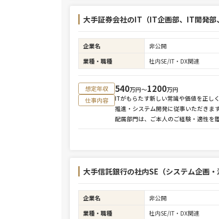
大手証券会社のIT（IT企画部、IT開発
企業名
非公開
業種・職種
社内SE/IT・DX関連
540
1200
想定年収
万円〜
万円
ITがもらたす新しい常識や価値を正し
仕事内容
推進・システム開発に従事いただきま
配属部門は、ご本人のご経験・適性を
大手信託銀行の社内SE（システム企画・
企業名
非公開
業種・職種
社内SE/IT・DX関連