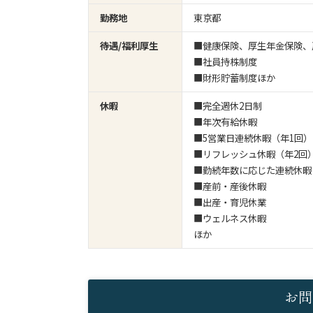
勤務地
東京都
待遇/福利厚生
■健康保険、厚生年金保険、
■社員持株制度
■財形貯蓄制度ほか
休暇
■完全週休2日制
■年次有給休暇
■5営業日連続休暇（年1回）
■リフレッシュ休暇（年2回
■勤続年数に応じた連続休暇（
■産前・産後休暇
■出産・育児休業
■ウェルネス休暇
ほか
お問