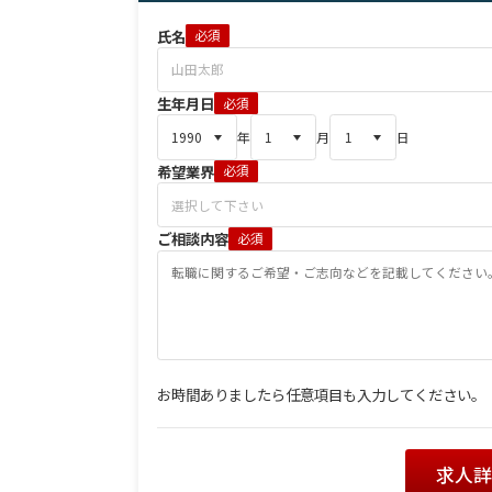
氏名
必須
生年月日
必須
年
月
日
希望業界
必須
ご相談内容
必須
お時間ありましたら任意項目も入力してください。
求人