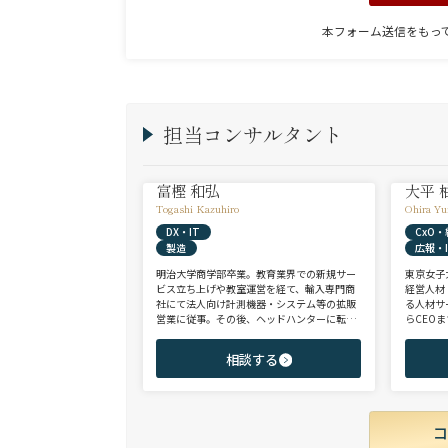
本フォーム送信をもっ
担当コンサルタント
富樫 和弘
大平 
Togashi Kazuhiro
Ohira Yu
DX・IT
CxO
製造
広報・I
明治大学商学部卒業。教育業界での新規サー
東京女子
ビス立ち上げや教室運営を経て、輸入専門商
経営人材
社にて法人向け計測機器・システム等の拡販
る人材サ
営業に従事。その後、ヘッドハンターに転身
らCEO
し、日系大手人材紹介会社（JAC Recruitmen
ンサルタ
t）、外資大手人材紹介会社（Adecco）を経
レート部
相談する
て当社に参画。 製造全般/プラントエンジニ
領域を中
アリング/物流/SIer/SaaSまで幅広い領域、職
からミド
種全般でのご支援が可能。これまで2500名超
を問わず
の候補者様と面談、200名を超える転職支援
実績を有する。