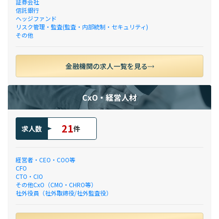
証券会社
信託銀行
ヘッジファンド
リスク管理・監査(監査・内部統制・セキュリティ)
その他
金融機関の求人一覧を見る
CxO・経営人材
21
求人数
件
経営者・CEO・COO等
CFO
CTO・CIO
その他CxO（CMO・CHRO等）
社外役員（社外取締役/社外監査役）