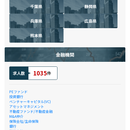
千葉県
静岡県
兵庫県
広島県
熊本県
金融機関
1035
求人数
件
PEファンド
投資銀行
ベンチャーキャピタル(VC)
アセットマネジメント
不動産ファンド/不動産金融
M&A仲介
保険会社/生命保険
銀行