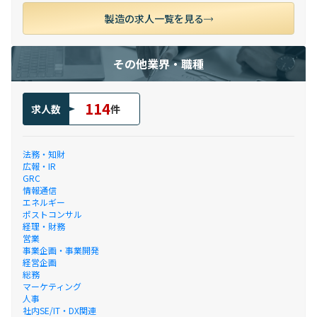
製造の求人一覧を見る
その他業界・職種
114
求人数
件
法務・知財
広報・IR
GRC
情報通信
エネルギー
ポストコンサル
経理・財務
営業
事業企画・事業開発
経営企画
総務
マーケティング
人事
社内SE/IT・DX関連