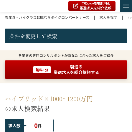
年収1,000万円超に特化
厳選求人を紹介依頼
高年収・ハイクラス転職ならタイグロンパートナーズ
|
求人を探す
|
ハ
条件を変更して検索
各業界の専門コンサルタントがあなたに合った求人をご紹介
製造の
無料1分
厳選求人を紹介依頼する
ハイブリッド×1000~1200万円
の求人検索結果
0
求人数
件