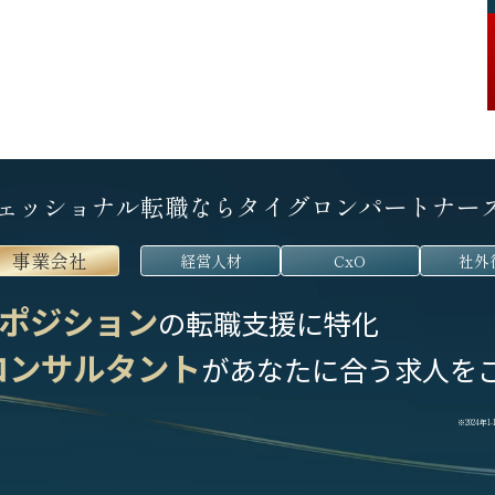
ェッショナル転職なら
タイグロンパートナー
事業会社
経営人材
CxO
社外
ポジション
の転職支援に特化
コンサルタント
が
あなたに合う求人を
※2024年