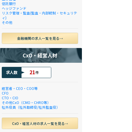
信託銀行
ヘッジファンド
リスク管理・監査(監査・内部統制・セキュリテ
ィ)
その他
金融機関の求人一覧を見る
CxO・経営人材
21
求人数
件
経営者・CEO・COO等
CFO
CTO・CIO
その他CxO（CMO・CHRO等）
社外役員（社外取締役/社外監査役）
CxO・経営人材の求人一覧を見る