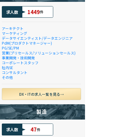
1449
求人数
件
アーキテクト
マーケティング
データサイエンティスト/データエンジニア
PdM(プロダクトマネージャー)
PG/SE/PM
営業(プリセールス/ソリューションセールス)
事業開発・技術開発
コーポレートスタッフ
社内SE
コンサルタント
その他
DX・ITの求人一覧を見る
製造
47
求人数
件