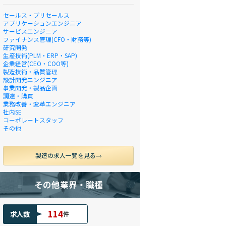
セールス・プリセールス
アプリケーションエンジニア
サービスエンジニア
ファイナンス管理(CFO・財務等)
研究開発
生産技術(PLM・ERP・SAP)
企業経営(CEO・COO等)
製造技術・品質管理
設計開発エンジニア
事業開発・製品企画
調達・購買
業務改善・変革エンジニア
社内SE
コーポレートスタッフ
その他
製造の求人一覧を見る
その他業界・職種
114
求人数
件