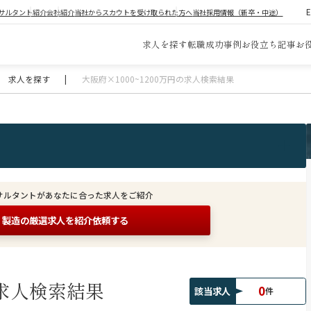
サルタント紹介
会社紹介
当社からスカウトを受け取られた方へ
当社採用情報（新卒・中途）
求人を探す
転職成功事例
お役立ち記事
お
求人を探す
|
大阪府×1000~1200万円の求人検索結果
サルタントがあなたに合った求人をご紹介
製造の
厳選求人を紹介依頼する
求人検索結果
0
該当求人
件