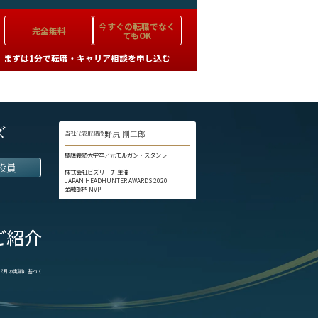
今すぐの
転職でなく
完全無料
てもOK
まずは1分で転職・キャリア相談を申し込む
ズ
野尻 剛二郎
当社代表取締役
慶應義塾大学卒／元モルガン・スタンレー
役員
株式会社ビズリーチ 主催
JAPAN HEADHUNTER AWARDS 2020
金融部門 MVP
ご紹介
1-12月の実績に基づく