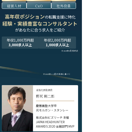
経営人材
CxO
社外役員
高年収ポジション
の転職支援に特化
経験・実績豊富なコンサルタント
が
あなたに合う求人をご紹介
年収1,000万円超
年収2,000万円超
3,000求人以上
1,000求人以上
※2025年9月末時点
※2024年1-12月の実績に基づく
当社代表取締役
野尻 剛二郎
慶應義塾大学卒
元モルガン・スタンレー
株式会社ビズリーチ 主催
JAPAN HEADHUNTER
AWARDS 2020 金融部門 MVP