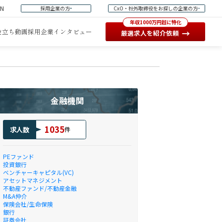
EN
採用企業の方
CxO・社外取締役をお探しの企業の方
年収1000万円超に特化
役立ち動画
採用企業インタビュー
→
厳選求人を紹介依頼
金融機関
1035
求人数
件
PEファンド
投資銀行
ベンチャーキャピタル(VC)
アセットマネジメント
不動産ファンド/不動産金融
M&A仲介
保険会社/生命保険
銀行
証券会社