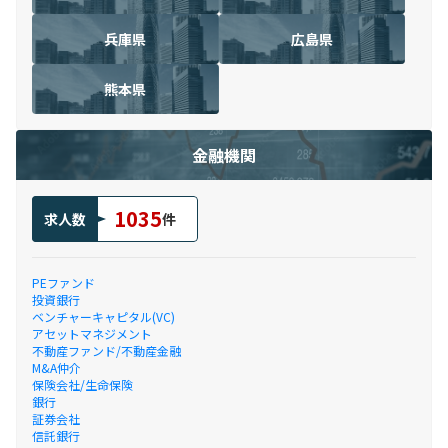
兵庫県
広島県
熊本県
金融機関
1035
求人数
件
PEファンド
投資銀行
ベンチャーキャピタル(VC)
アセットマネジメント
不動産ファンド/不動産金融
M&A仲介
保険会社/生命保険
銀行
証券会社
信託銀行