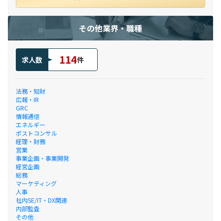
その他業界・職種
114
求人数
件
法務・知財
広報・IR
GRC
情報通信
エネルギー
ポストコンサル
経理・財務
営業
事業企画・事業開発
経営企画
総務
マーケティング
人事
社内SE/IT・DX関連
内部監査
その他