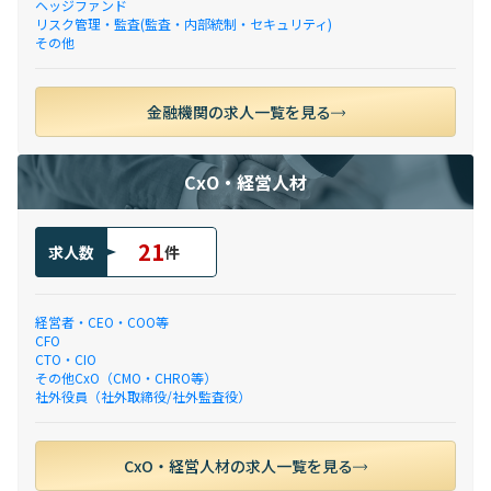
ヘッジファンド
リスク管理・監査(監査・内部統制・セキュリティ)
その他
金融機関の求人一覧を見る
CxO・経営人材
21
求人数
件
経営者・CEO・COO等
CFO
CTO・CIO
その他CxO（CMO・CHRO等）
社外役員（社外取締役/社外監査役）
CxO・経営人材の求人一覧を見る