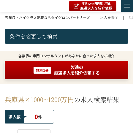
年収1,000万円超に特化
厳選求人を紹介依頼
高年収・ハイクラス転職ならタイグロンパートナーズ
|
求人を探す
|
兵
条件を変更して検索
各業界の専門コンサルタントがあなたに合った求人をご紹介
製造の
無料1分
厳選求人を紹介依頼する
兵庫県×1000~1200万円
の求人検索結果
0
求人数
件