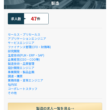
製造
47
求人数
件
セールス・プリセールス
アプリケーションエンジニア
サービスエンジニア
ファイナンス管理(CFO・財務等)
研究開発
生産技術(PLM・ERP・SAP)
企業経営(CEO・COO等)
製造技術・品質管理
設計開発エンジニア
事業開発・製品企画
調達・購買
業務改善・変革エンジニア
社内SE
コーポレートスタッフ
その他
製造の求人一覧を見る