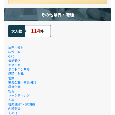
その他業界・職種
114
求人数
件
法務・知財
広報・IR
GRC
情報通信
エネルギー
ポストコンサル
経理・財務
営業
事業企画・事業開発
経営企画
総務
マーケティング
人事
社内SE/IT・DX関連
内部監査
その他