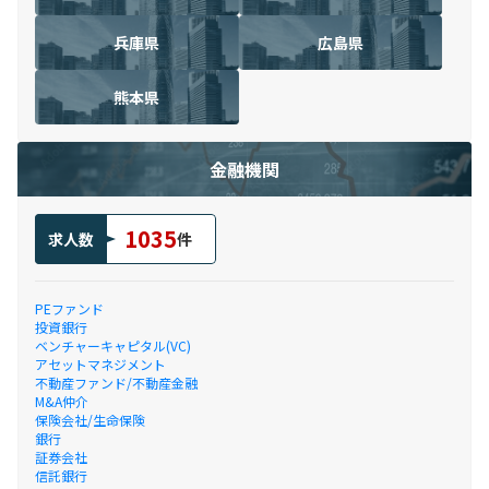
兵庫県
広島県
熊本県
金融機関
1035
求人数
件
PEファンド
投資銀行
ベンチャーキャピタル(VC)
アセットマネジメント
不動産ファンド/不動産金融
M&A仲介
保険会社/生命保険
銀行
証券会社
信託銀行