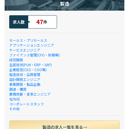
製造
47
求人数
件
セールス・プリセールス
アプリケーションエンジニア
サービスエンジニア
ファイナンス管理(CFO・財務等)
研究開発
生産技術(PLM・ERP・SAP)
企業経営(CEO・COO等)
製造技術・品質管理
設計開発エンジニア
事業開発・製品企画
調達・購買
業務改善・変革エンジニア
社内SE
コーポレートスタッフ
その他
製造の求人一覧を見る