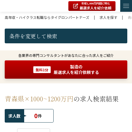
年収1,000万円超に特化
厳選求人を紹介依頼
高年収・ハイクラス転職ならタイグロンパートナーズ
|
求人を探す
|
青
条件を変更して検索
各業界の専門コンサルタントがあなたに合った求人をご紹介
製造の
無料1分
厳選求人を紹介依頼する
青森県×1000~1200万円
の求人検索結果
0
求人数
件