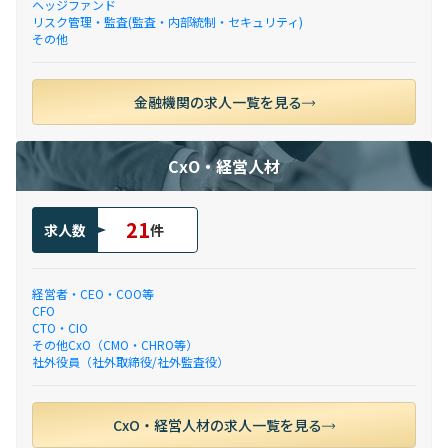
ヘッジファンド
リスク管理・監査(監査・内部統制・セキュリティ)
その他
金融機関の求人一覧を見る
CxO・経営人材
21
求人数
件
経営者・CEO・COO等
CFO
CTO・CIO
その他CxO（CMO・CHRO等）
社外役員（社外取締役/社外監査役）
CxO・経営人材の求人一覧を見る