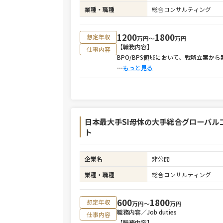
業種・職種
総合コンサルティング
1200
1800
想定年収
万円〜
万円
【職務内容】
仕事内容
BPO/BPS領域において、戦略立案
⋯
もっと見る
日本最大手SI母体の大手総合グローバ
ト
企業名
非公開
業種・職種
総合コンサルティング
600
1800
想定年収
万円〜
万円
職務内容／Job duties
仕事内容
【職務内容】