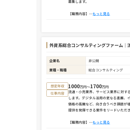
募集します。
【職務内容】
⋯
もっと見る
外資系総合コンサルティングファーム｜
企業名
非公開
業種・職種
総合コンサルティング
1000
1700
想定年収
万円〜
万円
流通・小売業界、サービス業界に対す
仕事内容
します。デジタル活用の更なる進展、
価格の高騰など、向き合うべき課題が増
提供を発揮できる案件をリードいただ
【職務内容】
⋯
もっと見る