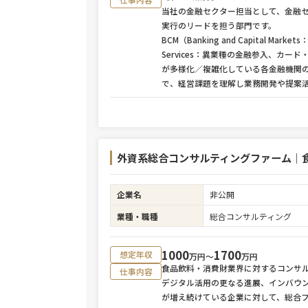
当社の金融セクター担当として、金融
実行のリードを担う部門です。
BCM（Banking and Capital Mark
Services：異業種の金融参入、カ
が多様化／複雑化している各金融機関の
で、経営課題を理解し業務開発や提案
外資系総合コンサルティングファーム｜
企業名
非公開
業種・職種
総合コンサルティング
1000
1700
想定年収
万円〜
万円
食品飲料・消費財業界に対するコンサ
仕事内容
デジタル活用の更なる進展、インバウ
が増え続けている企業に対して、総合