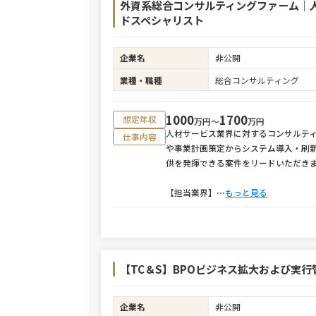
外資系総合コンサルティングファーム｜
ドスペシャリスト
企業名
非公開
業種・職種
総合コンサルティング
1000
1700
想定年収
万円〜
万円
人材サービス業界に対するコンサルテ
仕事内容
や事業計画策定からシステム導入・刷
供を発揮できる案件をリードいただき
【担当業界】
⋯
もっと見る
【TC＆S】BPOビジネス拡大および実行管
企業名
非公開