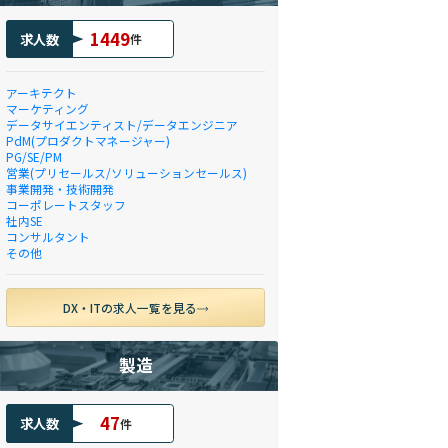
1449
求人数
件
アーキテクト
マーケティング
データサイエンティスト/データエンジニア
PdM(プロダクトマネージャー)
PG/SE/PM
営業(プリセールス/ソリューションセールス)
事業開発・技術開発
コーポレートスタッフ
社内SE
コンサルタント
その他
DX・ITの求人一覧を見る
製造
47
求人数
件