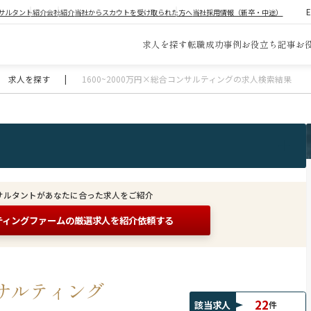
サルタント紹介
会社紹介
当社からスカウトを受け取られた方へ
当社採用情報（新卒・中途）
求人を探す
転職成功事例
お役立ち記事
お
求人を探す
|
1600~2000万円×総合コンサルティングの求人検索結果
サルタントがあなたに合った求人をご紹介
ティングファームの
厳選求人を紹介依頼する
コンサルティング
22
該当求人
件