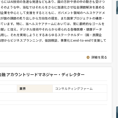
らにはAI技術の急速な発達などもあり、国の方針や世の中の動きも受けつ
。そのような中、当社ではそれらをさらに加速化させ社会課題解決を進める
間企業を中心として支援をするとともに、ガバメント領域のヘルスケアドメ
我が国の課題の炙り出しから方向性の提言、また国家プロジェクトの構想・
っています。特に、当ヘルスケアチームにおいては、常に最終的なゴールを
貢献」と捉え、デジタル技術やそれらから得られる各種医療・健康データ
活用し、それを実現しようとするあらゆるステークホルダー（国・民間企
からビジネスプランニング、仮説検証、事業化とend-to-endで支援して
詳細を見る
融 アカウントリードマネジャー・ディレクター
業界
コンサルティングファーム