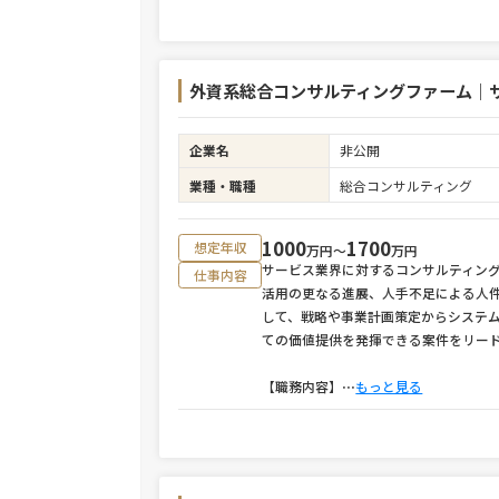
外資系総合コンサルティングファーム｜
企業名
非公開
業種・職種
総合コンサルティング
1000
1700
想定年収
万円〜
万円
サービス業界に対するコンサルティン
仕事内容
活用の更なる進展、人手不足による人
して、戦略や事業計画策定からシステ
ての価値提供を発揮できる案件をリー
【職務内容】
⋯
もっと見る