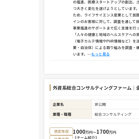
の推進、医療スタートアップの創出、さ
つ大きく変化を遂げようとしています
ため、ライフサイエンス産業として民
インのお客様に対して、調査を通して
事業推進のサポートまで広く支援を行
「人々の健康と地域のヘルスケアへの
（電子カルテ情報やPHR情報など）を
業・自治体）による取り組みを調査・構想
います。
⋯
もっと見る
外資系総合コンサルティングファーム｜金
企業名
非公開
業種・職種
総合コンサルティング
1000
1700
想定年収
万円〜
万円
《チーム紹介》
仕事内容