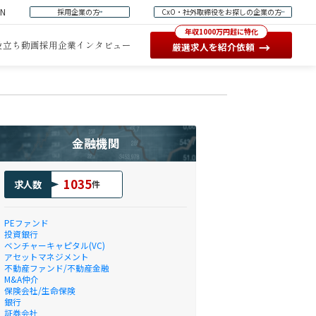
EN
採用企業の方
CxO・社外取締役をお探しの企業の方
年収1000万円超に特化
役立ち動画
採用企業インタビュー
→
厳選求人を紹介依頼
金融機関
1035
求人数
件
PEファンド
投資銀行
ベンチャーキャピタル(VC)
アセットマネジメント
不動産ファンド/不動産金融
M&A仲介
保険会社/生命保険
銀行
証券会社