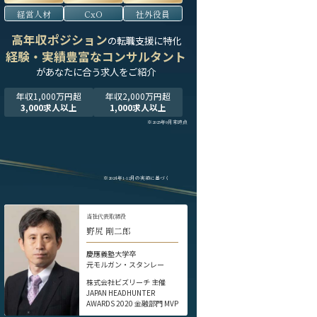
経営人材
CxO
社外役員
高年収ポジション
の転職支援に特化
経験・実績豊富なコンサルタント
が
あなたに合う求人をご紹介
年収1,000万円超
年収2,000万円超
3,000求人以上
1,000求人以上
※2025年9月末時点
※2024年1-12月の実績に基づく
当社代表取締役
野尻 剛二郎
慶應義塾大学卒
元モルガン・スタンレー
株式会社ビズリーチ 主催
JAPAN HEADHUNTER
AWARDS 2020 金融部門 MVP