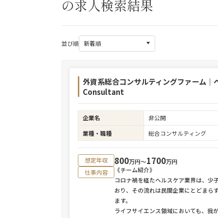
の求人検索結果
並び順
外資系総合コンサルティングファーム｜ヘルスケア
Consultant
企業名
非公開
業種・職種
総合コンサルティング
800
1700
想定年収
万円〜
万円
《チーム紹介》
仕事内容
コロナ禍を経たヘルスケア業界は、少子
おり、その流れは民間企業にとどまらず
ます。
ライフサイエンス領域においても、我