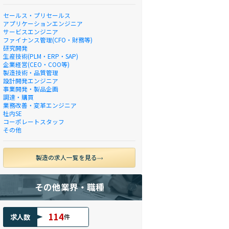
セールス・プリセールス
アプリケーションエンジニア
サービスエンジニア
ファイナンス管理(CFO・財務等)
研究開発
生産技術(PLM・ERP・SAP)
企業経営(CEO・COO等)
製造技術・品質管理
設計開発エンジニア
事業開発・製品企画
調達・購買
業務改善・変革エンジニア
社内SE
コーポレートスタッフ
その他
製造の求人一覧を見る
その他業界・職種
114
求人数
件