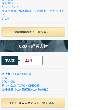
信託銀行
ヘッジファンド
リスク管理・監査(監査・内部統制・セキュリテ
ィ)
その他
金融機関の求人一覧を見る
CxO・経営人材
21
求人数
件
経営者・CEO・COO等
CFO
CTO・CIO
その他CxO（CMO・CHRO等）
社外役員（社外取締役/社外監査役）
CxO・経営人材の求人一覧を見る