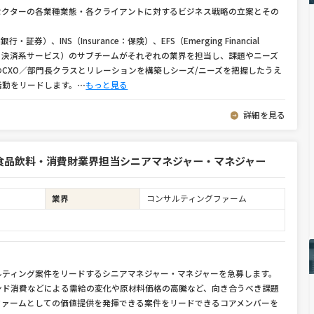
セクターの各業種業態・各クライアントに対するビジネス戦略の立案とその
ets：銀行・証券）、INS（Insurance：保険）、EFS（Emerging Financial
ード・決済系サービス）のサブチームがそれぞれの業界を担当し、課題やニーズ
CXO／部門長クラスとリレーションを構築しシーズ/ニーズを把握したうえ
活動をリードします。
⋯
もっと見る
詳細を見る
食品飲料・消費財業界担当シニアマネジャー・マネジャー
業界
コンサルティングファーム
ルティング案件をリードするシニアマネジャー・マネジャーを急募します。
ンド消費などによる需給の変化や原材料価格の高騰など、向き合うべき課題
ファームとしての価値提供を発揮できる案件をリードできるコアメンバーを