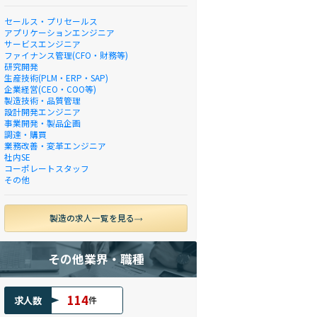
セールス・プリセールス
アプリケーションエンジニア
サービスエンジニア
ファイナンス管理(CFO・財務等)
研究開発
生産技術(PLM・ERP・SAP)
企業経営(CEO・COO等)
製造技術・品質管理
設計開発エンジニア
事業開発・製品企画
調達・購買
業務改善・変革エンジニア
社内SE
コーポレートスタッフ
その他
製造の求人一覧を見る
その他業界・職種
114
求人数
件