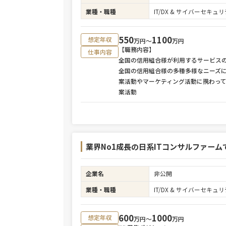
業種・職種
IT/DX & サイバーセキ
550
1100
想定年収
万円〜
万円
【職務内容】
仕事内容
全国の信用組合様が利用するサービス
全国の信用組合様の多種多様なニーズ
案活動やマーケティング活動に携わっ
案活動
業界No1成長の日系ITコンサルファームでの
企業名
非公開
業種・職種
IT/DX & サイバーセキ
600
1000
想定年収
万円〜
万円