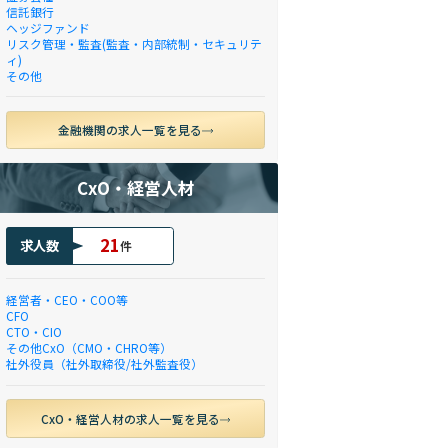
信託銀行
ヘッジファンド
リスク管理・監査(監査・内部統制・セキュリテ
ィ)
その他
金融機関の求人一覧を見る
CxO・経営人材
21
求人数
件
経営者・CEO・COO等
CFO
CTO・CIO
その他CxO（CMO・CHRO等）
社外役員（社外取締役/社外監査役）
CxO・経営人材の求人一覧を見る