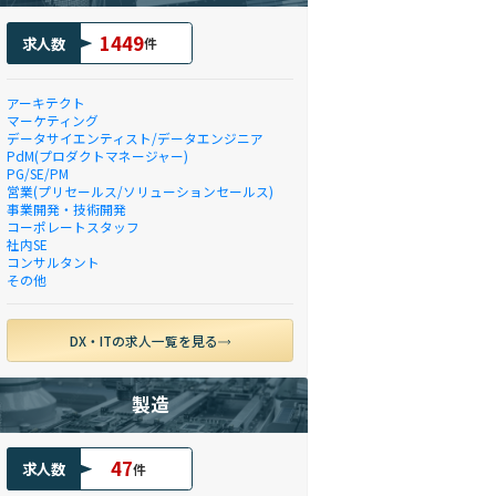
1449
求人数
件
アーキテクト
マーケティング
データサイエンティスト/データエンジニア
PdM(プロダクトマネージャー)
PG/SE/PM
営業(プリセールス/ソリューションセールス)
事業開発・技術開発
コーポレートスタッフ
社内SE
コンサルタント
その他
DX・ITの求人一覧を見る
製造
47
求人数
件