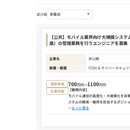
並び順
【公共】モバイル業界向け大規模システ
進）の管理業務を行うエンジニアを募集（
企業名
非公開
業種・職種
IT/DX & サイバーセキ
700
1100
想定年収
万円〜
万円
【職務内容】
仕事内容
モバイル通信の高度化・大規模化を背
ステムの開発・維持を担当するポジシ
⋯
もっと見る