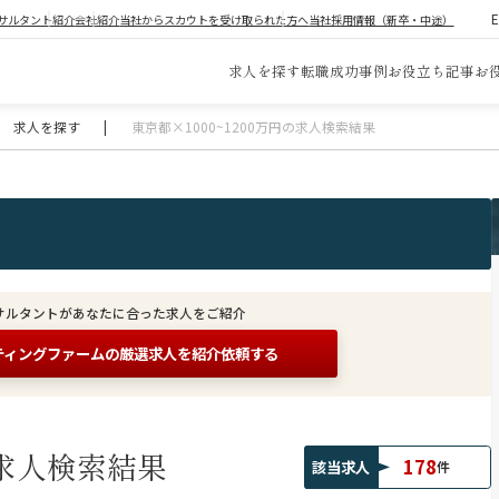
サルタント紹介
会社紹介
当社からスカウトを受け取られた方へ
当社採用情報（新卒・中途）
求人を探す
転職成功事例
お役立ち記事
お
求人を探す
|
東京都×1000~1200万円の求人検索結果
サルタントがあなたに合った求人をご紹介
ティングファームの
厳選求人を紹介依頼する
求人検索結果
178
該当求人
件