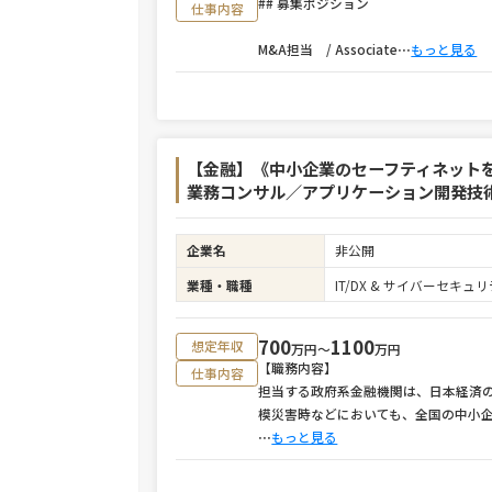
## 募集ポジション
仕事内容
M&A担当 / Associate
⋯
もっと見る
【金融】《中小企業のセーフティネット
業務コンサル／アプリケーション開発技術者
企業名
非公開
業種・職種
IT/DX & サイバーセキ
700
1100
想定年収
万円〜
万円
【職務内容】
仕事内容
担当する政府系金融機関は、日本経済
模災害時などにおいても、全国の中小
⋯
もっと見る