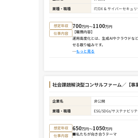
業種・職種
IT/DX & サイバーセキ
700
1100
想定年収
万円〜
万円
【職務内容】
仕事内容
運用高度化とは、生成AIやクラウドな
せる取り組みです。
⋯
もっと見る
社会課題解決型コンサルファーム／【事
企業名
非公開
業種・職種
ESG/SDGs/サステナビ
650
1050
想定年収
万円〜
万円
■私たちが向き合うテーマ
仕事内容