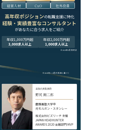
経営人材
CxO
社外役員
高年収ポジション
の転職支援に特化
経験・実績豊富なコンサルタント
が
あなたに合う求人をご紹介
年収1,000万円超
年収2,000万円超
3,000求人以上
1,000求人以上
※2025年9月末時点
※2024年1-12月の実績に基づく
当社代表取締役
野尻 剛二郎
慶應義塾大学卒
元モルガン・スタンレー
株式会社ビズリーチ 主催
JAPAN HEADHUNTER
AWARDS 2020 金融部門 MVP