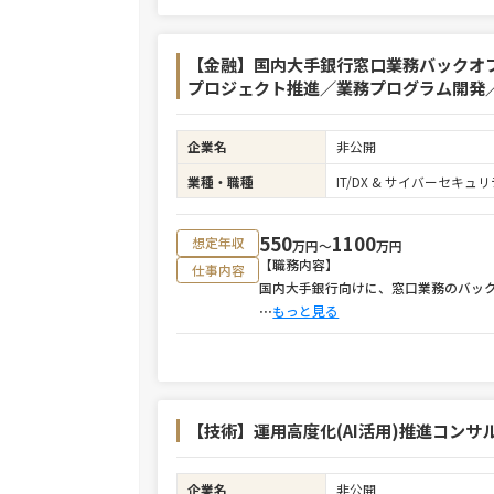
【金融】国内大手銀行窓口業務バックオ
プロジェクト推進／業務プログラム開発／
企業名
非公開
業種・職種
IT/DX & サイバーセキ
550
1100
想定年収
万円〜
万円
【職務内容】
仕事内容
国内大手銀行向けに、窓口業務のバッ
⋯
もっと見る
【技術】運用高度化(AI活用)推進コンサル
企業名
非公開