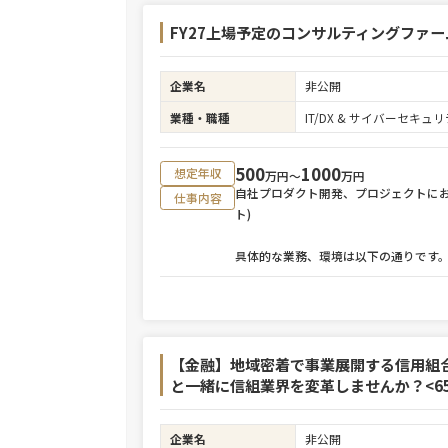
FY27上場予定のコンサルティングファ
企業名
非公開
業種・職種
IT/DX & サイバーセキ
500
1000
想定年収
万円〜
万円
自社プロダクト開発、プロジェクトにお
仕事内容
ト)
具体的な業務、環境は以下の通りです
【金融】地域密着で事業展開する信用組
と一緒に信組業界を変革しませんか？<65
企業名
非公開