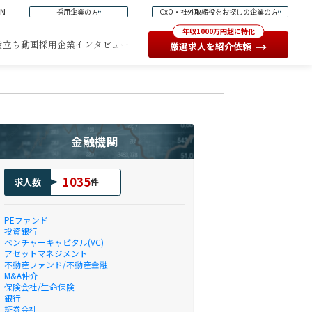
EN
採用企業の方
CxO・社外取締役をお探しの企業の方
年収1000万円超に特化
役立ち動画
採用企業インタビュー
→
厳選求人を紹介依頼
金融機関
1035
求人数
件
PEファンド
投資銀行
ベンチャーキャピタル(VC)
アセットマネジメント
不動産ファンド/不動産金融
M&A仲介
保険会社/生命保険
銀行
証券会社