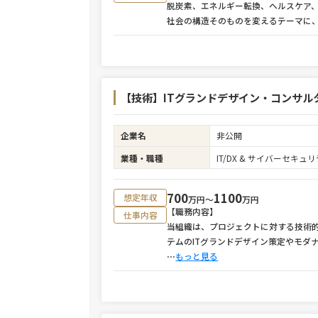
脱炭素、エネルギー転換、ヘルスケア、地
社会の構造そのものを変えるテーマに
【技術】ITグランドデザイン・コンサルタ
企業名
非公開
業種・職種
IT/DX & サイバーセキ
700
1100
想定年収
万円〜
万円
【職務内容】
仕事内容
当組織は、プロジェクトに対する技術
テムのITグランドデザイン策定やモダ
⋯
もっと見る