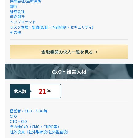
保険会社/生命保険
銀行
証券会社
信託銀行
ヘッジファンド
リスク管理・監査(監査・内部統制・セキュリティ)
その他
金融機関の求人一覧を見る
CxO・経営人材
21
求人数
件
経営者・CEO・COO等
CFO
CTO・CIO
その他CxO（CMO・CHRO等）
社外役員（社外取締役/社外監査役）