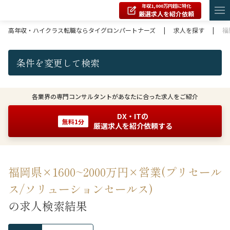
年収1,000万円超に特化
厳選求人を紹介依頼
高年収・ハイクラス転職ならタイグロンパートナーズ
|
求人を探す
|
福
条件を変更して検索
各業界の専門コンサルタントがあなたに合った求人をご紹介
DX・ITの
無料1分
厳選求人を紹介依頼する
福岡県×1600~2000万円×営業(プリセール
ス/ソリューションセールス)
の求人検索結果