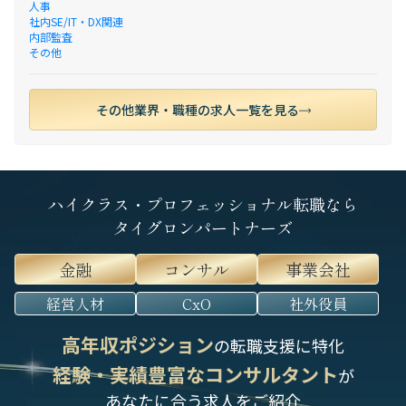
人事
社内SE/IT・DX関連
内部監査
その他
その他業界・職種の求人一覧を見る
ハイクラス・プロフェッショナル転職なら
タイグロンパートナーズ
金融
コンサル
事業会社
経営人材
CxO
社外役員
高年収ポジション
の転職支援に特化
経験・実績豊富なコンサルタント
が
あなたに合う求人をご紹介