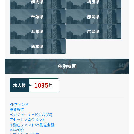
群馬県
埼玉県
千葉県
静岡県
兵庫県
広島県
熊本県
金融機関
1035
求人数
件
PEファンド
投資銀行
ベンチャーキャピタル(VC)
アセットマネジメント
不動産ファンド/不動産金融
M&A仲介