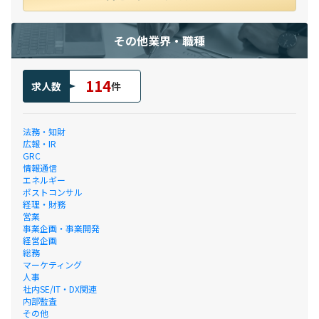
その他業界・職種
114
求人数
件
法務・知財
広報・IR
GRC
情報通信
エネルギー
ポストコンサル
経理・財務
営業
事業企画・事業開発
経営企画
総務
マーケティング
人事
社内SE/IT・DX関連
内部監査
その他