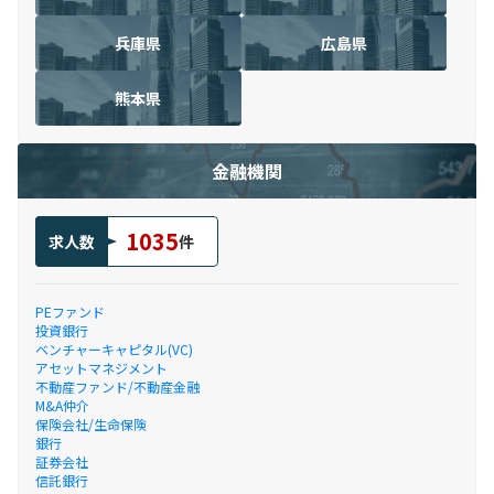
兵庫県
広島県
熊本県
金融機関
1035
求人数
件
PEファンド
投資銀行
ベンチャーキャピタル(VC)
アセットマネジメント
不動産ファンド/不動産金融
M&A仲介
保険会社/生命保険
銀行
証券会社
信託銀行