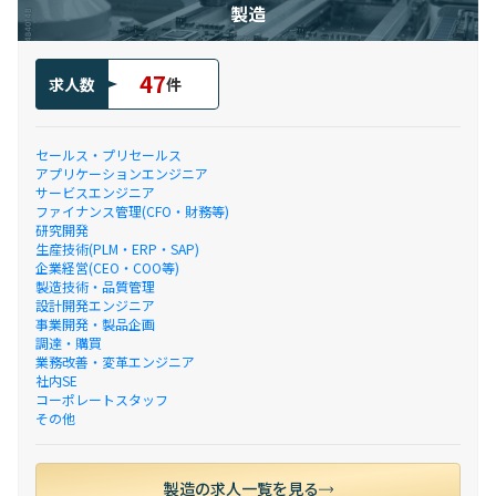
製造
47
求人数
件
セールス・プリセールス
アプリケーションエンジニア
サービスエンジニア
ファイナンス管理(CFO・財務等)
研究開発
生産技術(PLM・ERP・SAP)
企業経営(CEO・COO等)
製造技術・品質管理
設計開発エンジニア
事業開発・製品企画
調達・購買
業務改善・変革エンジニア
社内SE
コーポレートスタッフ
その他
製造の求人一覧を見る