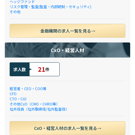
ヘッジファンド
リスク管理・監査(監査・内部統制・セキュリティ)
その他
金融機関の求人一覧を見る
CxO・経営人材
21
求人数
件
経営者・CEO・COO等
CFO
CTO・CIO
その他CxO（CMO・CHRO等）
社外役員（社外取締役/社外監査役）
CxO・経営人材の求人一覧を見る