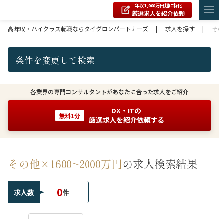
年収1,000万円超に特化
厳選求人を紹介依頼
高年収・ハイクラス転職ならタイグロンパートナーズ
|
求人を探す
|
そ
条件を変更して検索
各業界の専門コンサルタントがあなたに合った求人をご紹介
DX・ITの
無料1分
厳選求人を紹介依頼する
その他×1600~2000万円
の求人検索結果
0
求人数
件