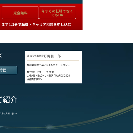
今すぐの
転職でなく
完全無料
てもOK
まずは1分で転職・キャリア相談を申し込む
ズ
野尻 剛二郎
当社代表取締役
慶應義塾大学卒／元モルガン・スタンレー
役員
株式会社ビズリーチ 主催
JAPAN HEADHUNTER AWARDS 2020
金融部門 MVP
ご紹介
1-12月の実績に基づく