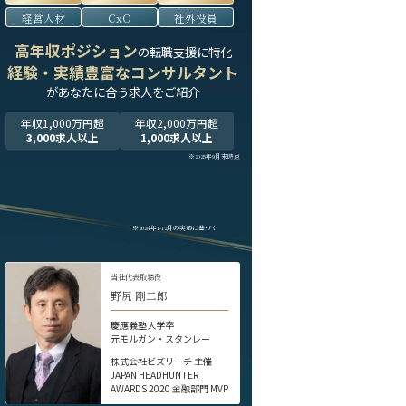
経営人材
CxO
社外役員
高年収ポジション
の転職支援に特化
経験・実績豊富なコンサルタント
が
あなたに合う求人をご紹介
年収1,000万円超
年収2,000万円超
3,000求人以上
1,000求人以上
※2025年9月末時点
※2024年1-12月の実績に基づく
当社代表取締役
野尻 剛二郎
慶應義塾大学卒
元モルガン・スタンレー
株式会社ビズリーチ 主催
JAPAN HEADHUNTER
AWARDS 2020 金融部門 MVP