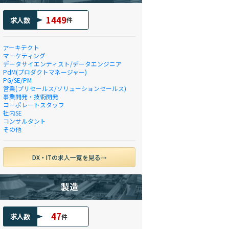
1449
求人数
件
アーキテクト
マーケティング
データサイエンティスト/データエンジニア
PdM(プロダクトマネージャー)
PG/SE/PM
営業(プリセールス/ソリューションセールス)
事業開発・技術開発
コーポレートスタッフ
社内SE
コンサルタント
その他
DX・ITの求人一覧を見る
製造
47
求人数
件