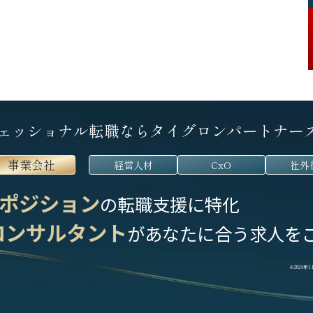
ェッショナル転職なら
タイグロンパートナー
事業会社
経営人材
CxO
社外
ポジション
の転職支援に特化
コンサルタント
が
あなたに合う求人を
※2024年