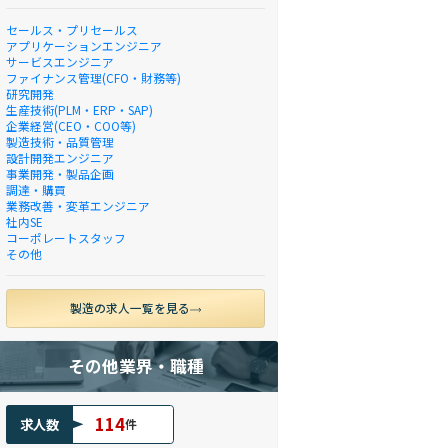
セールス・プリセールス
アプリケーションエンジニア
サービスエンジニア
ファイナンス管理(CFO・財務等)
研究開発
生産技術(PLM・ERP・SAP)
企業経営(CEO・COO等)
製造技術・品質管理
設計開発エンジニア
事業開発・製品企画
調達・購買
業務改善・変革エンジニア
社内SE
コーポレートスタッフ
その他
製造の求人一覧を見る
その他業界・職種
114
求人数
件