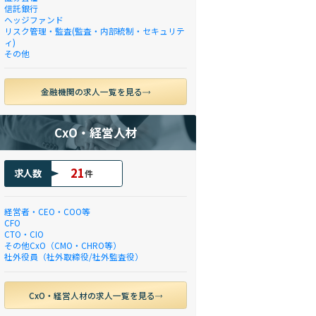
信託銀行
ヘッジファンド
リスク管理・監査(監査・内部統制・セキュリテ
ィ)
その他
金融機関の求人一覧を見る
CxO・経営人材
21
求人数
件
経営者・CEO・COO等
CFO
CTO・CIO
その他CxO（CMO・CHRO等）
社外役員（社外取締役/社外監査役）
CxO・経営人材の求人一覧を見る