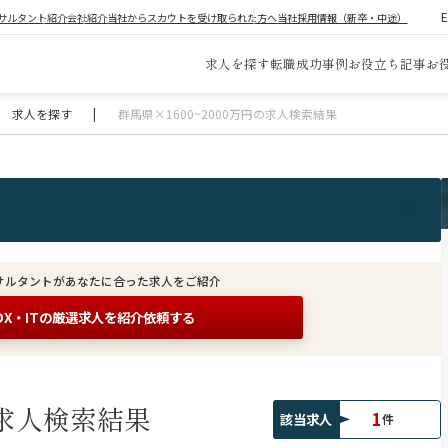
サルタント紹介
会社紹介
当社からスカウトを受け取られた方へ
当社採用情報（新卒・中途）
求人を探す
転職成功事例
お役立ち記事
お
求人を探す
|
群馬県×1600~2000万円の求人検索結果
サルタントがあなたに合った求人をご紹介
DX・ITの
厳選求人を紹介依頼する
求人検索結果
1
該当求人
件