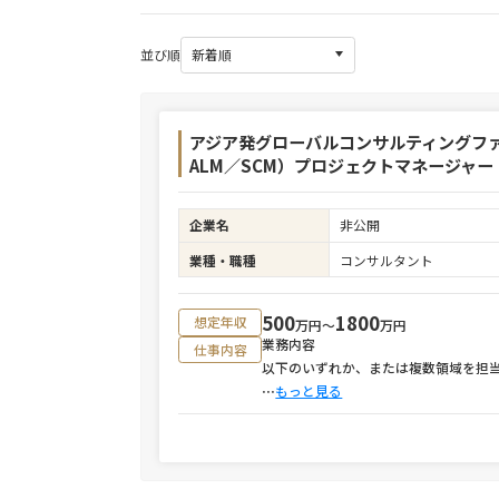
並び順
アジア発グローバルコンサルティングファー
ALM／SCM）プロジェクトマネージャー
企業名
非公開
業種・職種
コンサルタント
500
1800
想定年収
万円〜
万円
業務内容
仕事内容
以下のいずれか、または複数領域を担
⋯
もっと見る