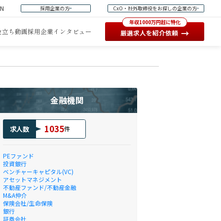
EN
採用企業の方
CxO・社外取締役をお探しの企業の方
年収1000万円超に特化
役立ち動画
採用企業インタビュー
→
厳選求人を紹介依頼
金融機関
1035
求人数
件
PEファンド
投資銀行
ベンチャーキャピタル(VC)
アセットマネジメント
不動産ファンド/不動産金融
M&A仲介
保険会社/生命保険
銀行
証券会社