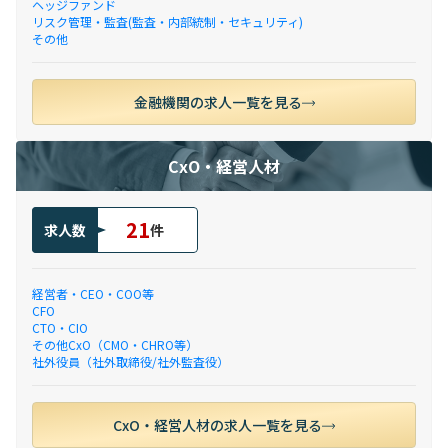
ヘッジファンド
リスク管理・監査(監査・内部統制・セキュリティ)
その他
金融機関の求人一覧を見る
CxO・経営人材
21
求人数
件
経営者・CEO・COO等
CFO
CTO・CIO
その他CxO（CMO・CHRO等）
社外役員（社外取締役/社外監査役）
CxO・経営人材の求人一覧を見る