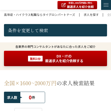
年収1,000万円超に特化
厳選求人を紹介依頼
高年収・ハイクラス転職ならタイグロンパートナーズ
|
求人を探す
|
全
条件を変更して検索
各業界の専門コンサルタントがあなたに合った求人をご紹介
DX・ITの
無料1分
厳選求人を紹介依頼する
全国×1600~2000万円
の求人検索結果
0
求人数
件