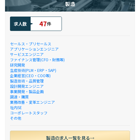
製造
47
求人数
件
セールス・プリセールス
アプリケーションエンジニア
サービスエンジニア
ファイナンス管理(CFO・財務等)
研究開発
生産技術(PLM・ERP・SAP)
企業経営(CEO・COO等)
製造技術・品質管理
設計開発エンジニア
事業開発・製品企画
調達・購買
業務改善・変革エンジニア
社内SE
コーポレートスタッフ
その他
製造の求人一覧を見る