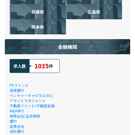
兵庫県
広島県
熊本県
金融機関
1035
求人数
件
PEファンド
投資銀行
ベンチャーキャピタル(VC)
アセットマネジメント
不動産ファンド/不動産金融
M&A仲介
保険会社/生命保険
銀行
証券会社
信託銀行