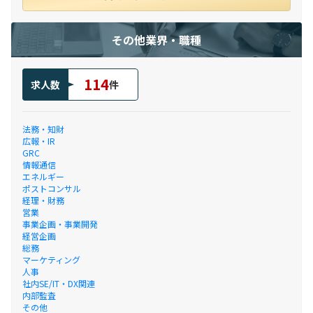
その他業界・職種
114
求人数
件
法務・知財
広報・IR
GRC
情報通信
エネルギー
ポストコンサル
経理・財務
営業
事業企画・事業開発
経営企画
総務
マーケティング
人事
社内SE/IT・DX関連
内部監査
その他