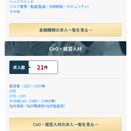
ヘッジファンド
リスク管理・監査(監査・内部統制・セキュリティ)
その他
金融機関の求人一覧を見る
CxO・経営人材
21
求人数
件
経営者・CEO・COO等
CFO
CTO・CIO
その他CxO（CMO・CHRO等）
社外役員（社外取締役/社外監査役）
CxO・経営人材の求人一覧を見る