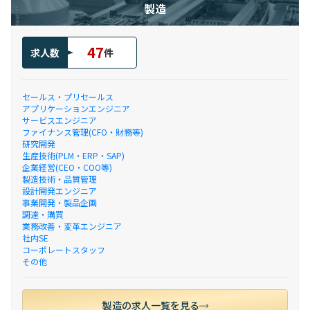
製造
47
求人数
件
セールス・プリセールス
アプリケーションエンジニア
サービスエンジニア
ファイナンス管理(CFO・財務等)
研究開発
生産技術(PLM・ERP・SAP)
企業経営(CEO・COO等)
製造技術・品質管理
設計開発エンジニア
事業開発・製品企画
調達・購買
業務改善・変革エンジニア
社内SE
コーポレートスタッフ
その他
製造の求人一覧を見る