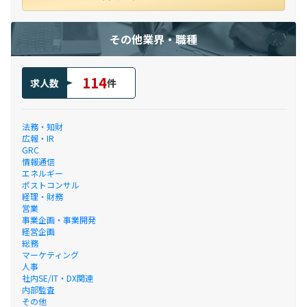
その他業界・職種
114
求人数
件
法務・知財
広報・IR
GRC
情報通信
エネルギー
ポストコンサル
経理・財務
営業
事業企画・事業開発
経営企画
総務
マーケティング
人事
社内SE/IT・DX関連
内部監査
その他