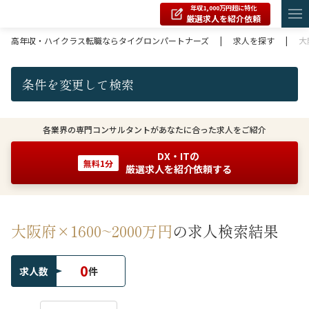
年収1,000万円超に特化
厳選求人を紹介依頼
高年収・ハイクラス転職ならタイグロンパートナーズ
|
求人を探す
|
大
条件を変更して検索
各業界の専門コンサルタントがあなたに合った求人をご紹介
DX・ITの
無料1分
厳選求人を紹介依頼する
大阪府×1600~2000万円
の求人検索結果
0
求人数
件