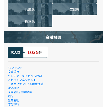
兵庫県
広島県
熊本県
金融機関
1035
求人数
件
PEファンド
投資銀行
ベンチャーキャピタル(VC)
アセットマネジメント
不動産ファンド/不動産金融
M&A仲介
保険会社/生命保険
銀行
証券会社
信託銀行