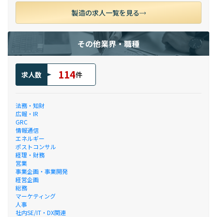
製造の求人一覧を見る
その他業界・職種
114
求人数
件
法務・知財
広報・IR
GRC
情報通信
エネルギー
ポストコンサル
経理・財務
営業
事業企画・事業開発
経営企画
総務
マーケティング
人事
社内SE/IT・DX関連