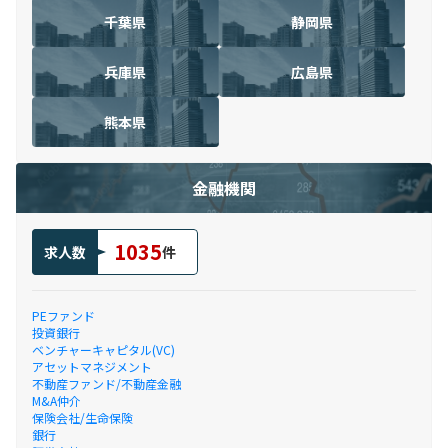
千葉県
静岡県
兵庫県
広島県
熊本県
金融機関
1035
求人数
件
PEファンド
投資銀行
ベンチャーキャピタル(VC)
アセットマネジメント
不動産ファンド/不動産金融
M&A仲介
保険会社/生命保険
銀行