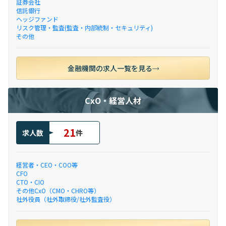
証券会社
信託銀行
ヘッジファンド
リスク管理・監査(監査・内部統制・セキュリティ)
その他
金融機関の求人一覧を見る
CxO・経営人材
21
求人数
件
経営者・CEO・COO等
CFO
CTO・CIO
その他CxO（CMO・CHRO等）
社外役員（社外取締役/社外監査役）