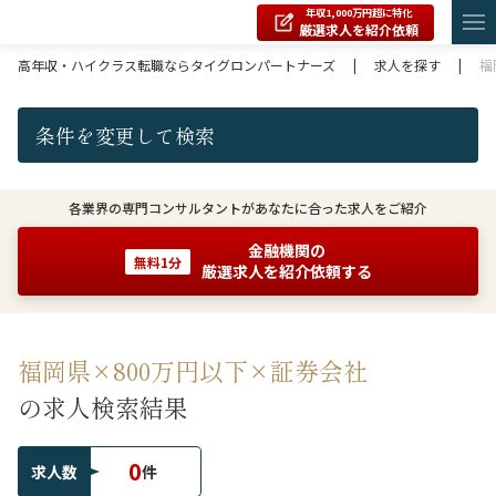
年収1,000万円超に特化
厳選求人を紹介依頼
高年収・ハイクラス転職ならタイグロンパートナーズ
|
求人を探す
|
福
条件を変更して検索
各業界の専門コンサルタントがあなたに合った求人をご紹介
金融機関の
無料1分
厳選求人を紹介依頼する
福岡県×800万円以下×証券会社
の求人検索結果
0
求人数
件