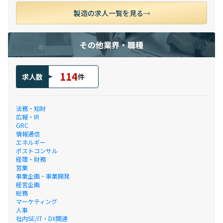
製造の求人一覧を見る
その他業界・職種
114
求人数
件
法務・知財
広報・IR
GRC
情報通信
エネルギー
ポストコンサル
経理・財務
営業
事業企画・事業開発
経営企画
総務
マーケティング
人事
社内SE/IT・DX関連