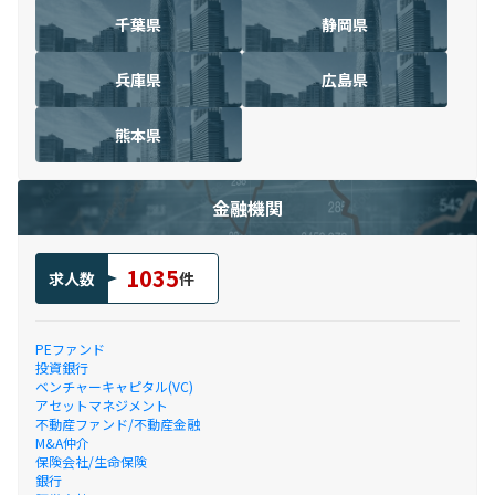
千葉県
静岡県
兵庫県
広島県
熊本県
金融機関
1035
求人数
件
PEファンド
投資銀行
ベンチャーキャピタル(VC)
アセットマネジメント
不動産ファンド/不動産金融
M&A仲介
保険会社/生命保険
銀行