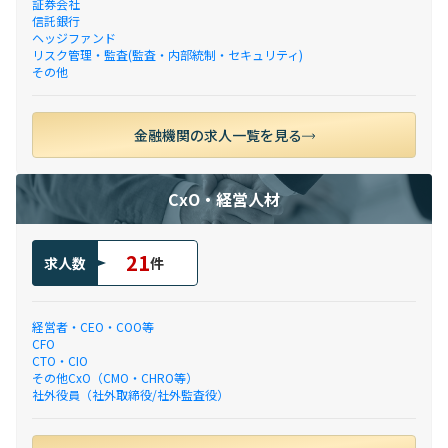
証券会社
信託銀行
ヘッジファンド
リスク管理・監査(監査・内部統制・セキュリティ)
その他
金融機関の求人一覧を見る
CxO・経営人材
21
求人数
件
経営者・CEO・COO等
CFO
CTO・CIO
その他CxO（CMO・CHRO等）
社外役員（社外取締役/社外監査役）