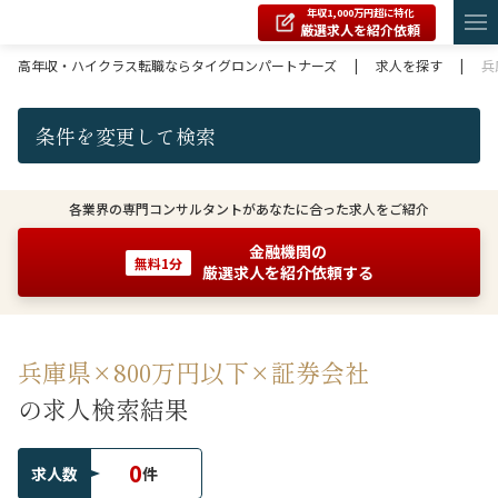
年収1,000万円超に特化
厳選求人を紹介依頼
高年収・ハイクラス転職ならタイグロンパートナーズ
|
求人を探す
|
兵
条件を変更して検索
各業界の専門コンサルタントがあなたに合った求人をご紹介
金融機関の
無料1分
厳選求人を紹介依頼する
兵庫県×800万円以下×証券会社
の求人検索結果
0
求人数
件