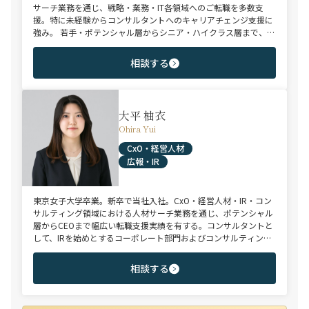
サーチ業務を通じ、戦略・業務・IT各領域へのご転職を多数支
援。特に未経験からコンサルタントへのキャリアチェンジ支援に
強み。 若手・ポテンシャル層からシニア・ハイクラス層まで、候
補者様のご志向と市場動向を踏まえ最適なキャリアをご提案させ
ていただきます。
相談する
大平 柚衣
Ohira Yui
CxO・経営人材
広報・IR
東京女子大学卒業。新卒で当社入社。CxO・経営人材・IR・コン
サルティング領域における人材サーチ業務を通じ、ポテンシャル
層からCEOまで幅広い転職支援実績を有する。コンサルタントと
して、IRを始めとするコーポレート部門およびコンサルティング
ファーム領域を中心に担当。未経験・ポテンシャル層からミド
ル・ハイクラス層まで、年代・職階を問わず幅広くご支援可能。
相談する