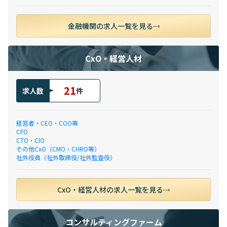
金融機関の求人一覧を見る
CxO・経営人材
21
求人数
件
経営者・CEO・COO等
CFO
CTO・CIO
その他CxO（CMO・CHRO等）
社外役員（社外取締役/社外監査役）
CxO・経営人材の求人一覧を見る
コンサルティングファーム