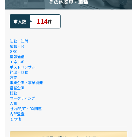
その他業界・職種
114
求人数
件
法務・知財
広報・IR
GRC
情報通信
エネルギー
ポストコンサル
経理・財務
営業
事業企画・事業開発
経営企画
総務
マーケティング
人事
社内SE/IT・DX関連
内部監査
その他