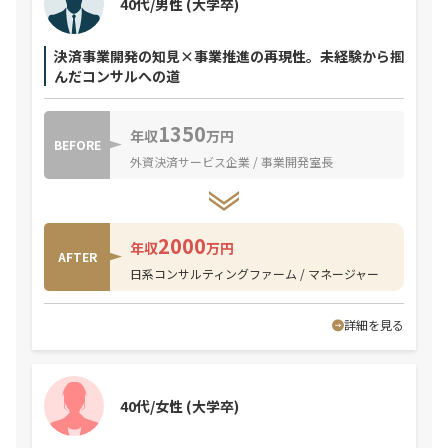
40代/男性
(大学卒)
決済事業開発の知見×事業推進の再現性。未経験から掴
んだコンサルへの道
1350
年収
万円
BEFORE
外資決済サービス企業 / 事業開発室長
2000
年収
万円
AFTER
日系コンサルティングファーム / マネージャー
詳細を見る
40代/女性
(大学卒)