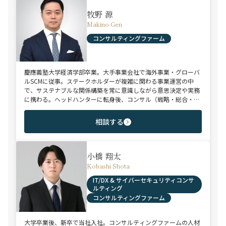
牧野 源
Makino Gen
コンサルティングファーム
慶應義塾大学経済学部卒業。大手事業会社で海外事業・グローバ
ルSCMに従事。ステークホルダーが複雑に関わる事業運営の中
で、サステナブルな関係構築を常に意識しながら意思決定や実務
に携わる。ヘッドハンターに転身後、コンサル（戦略・総合・
FAS）、総合商社、投資銀行、大手事業会社を始めとする幅広い
領域で、若手～エグゼクティブまでご支援実績多数。
相談する
小橋 翔太
Kobashi Shota
IT/DX & サイバーセキュリティコンサ
ルティング
コンサルティングファーム
大学卒業後、新卒で当社入社。コンサルティングファームの人材