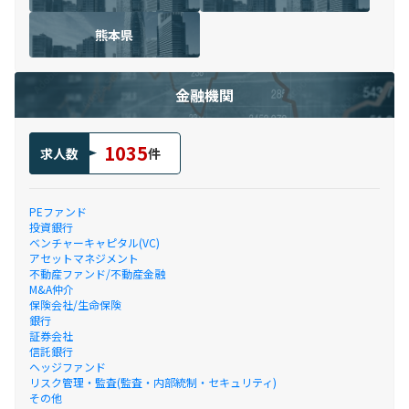
熊本県
金融機関
1035
求人数
件
PEファンド
投資銀行
ベンチャーキャピタル(VC)
アセットマネジメント
不動産ファンド/不動産金融
M&A仲介
保険会社/生命保険
銀行
証券会社
信託銀行
ヘッジファンド
リスク管理・監査(監査・内部統制・セキュリティ)
その他