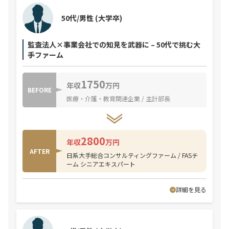
50代/男性
(大学卒)
監査法人×事業会社での知見を武器に – 50代で挑む大
手ファーム
1750
年収
万円
BEFORE
医療・介護・教育関連企業 / 主計部長
2800
年収
万円
AFTER
日系大手総合コンサルティングファーム / FASチ
ーム シニアエキスパート
詳細を見る