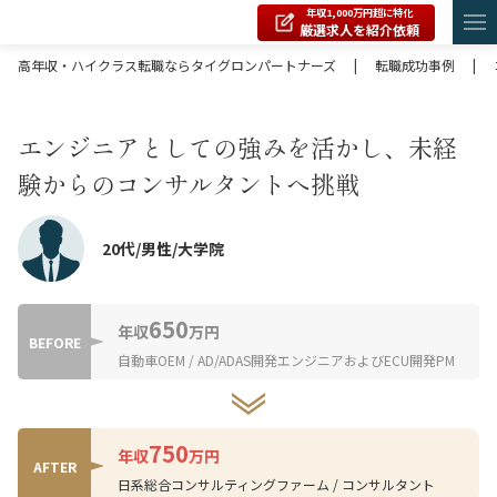
年収1,000万円超に特化
厳選求人を紹介依頼
高年収・ハイクラス転職ならタイグロンパートナーズ
|
転職成功事例
|
エンジニアとしての強みを活かし、未経
験からのコンサルタントへ挑戦
20代/男性/大学院
650
年収
万円
BEFORE
自動車OEM / AD/ADAS開発エンジニアおよびECU開発PM
750
年収
万円
AFTER
日系総合コンサルティングファーム / コンサルタント