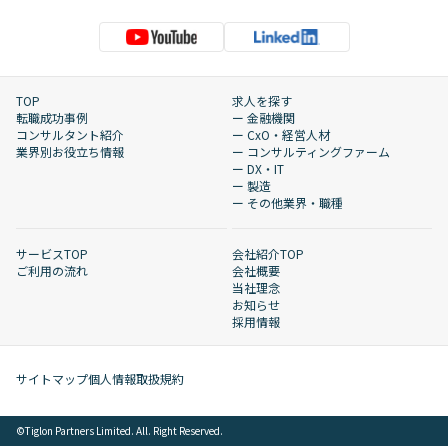
TOP
求人を探す
転職成功事例
ー 金融機関
コンサルタント紹介
ー CxO・経営人材
業界別お役立ち情報
ー コンサルティングファーム
ー DX・IT
ー 製造
ー その他業界・職種
サービスTOP
会社紹介TOP
ご利用の流れ
会社概要
当社理念
お知らせ
採用情報
サイトマップ
個人情報取扱規約
©︎Tiglon Partners Limited. All. Right Reserved.