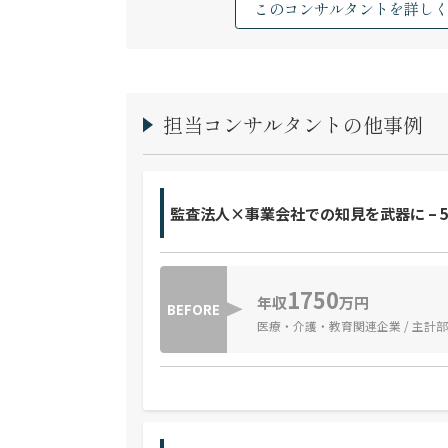
このコンサルタントを詳し
担当コンサルタントの他事例
監査法人×事業会社での知見を武器に – 
1750
年収
万円
BEFORE
医療・介護・教育関連企業 / 主計