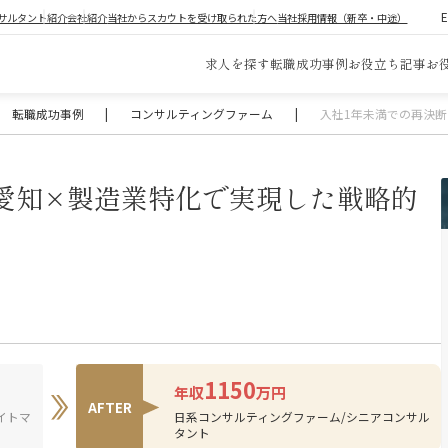
サルタント紹介
会社紹介
当社からスカウトを受け取られた方へ
当社採用情報（新卒・中途）
求人を探す
転職成功事例
お役立ち記事
お
転職成功事例
|
コンサルティングファーム
|
入社1年未満での再決断
 愛知×製造業特化で実現した戦略的
1150
年収
万円
AFTER
イトマ
日系コンサルティングファーム/シニアコンサル
タント