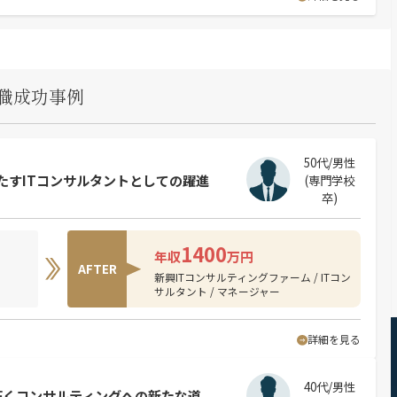
職成功事例
50代/男性
で果たすITコンサルタントとしての躍進
(専門学校
卒)
1400
年収
万円
AFTER
新興ITコンサルティングファーム / ITコン
サルタント / マネージャー
詳細を見る
40代/男性
拓くコンサルティングへの新たな道