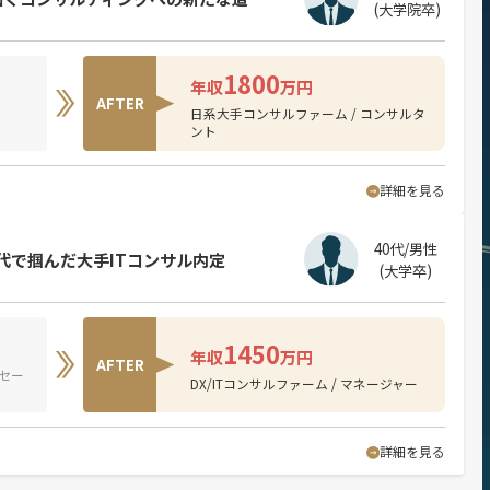
(大学院卒)
1800
年収
万円
AFTER
日系大手コンサルファーム / コンサルタ
ント
詳細を見る
40代/男性
代で掴んだ大手ITコンサル内定
(大学卒)
1450
年収
万円
AFTER
セー
DX/ITコンサルファーム / マネージャー
詳細を見る