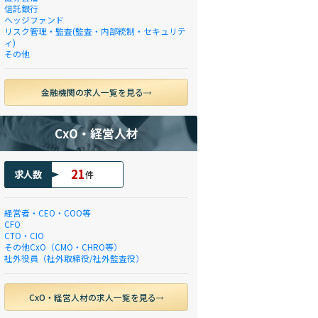
信託銀行
ヘッジファンド
リスク管理・監査(監査・内部統制・セキュリテ
ィ)
その他
金融機関の求人一覧を見る
CxO・経営人材
21
求人数
件
経営者・CEO・COO等
CFO
CTO・CIO
その他CxO（CMO・CHRO等）
社外役員（社外取締役/社外監査役）
CxO・経営人材の求人一覧を見る