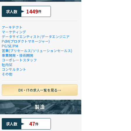
1449
求人数
件
アーキテクト
マーケティング
データサイエンティスト/データエンジニア
PdM(プロダクトマネージャー)
PG/SE/PM
営業(プリセールス/ソリューションセールス)
事業開発・技術開発
コーポレートスタッフ
社内SE
コンサルタント
その他
DX・ITの求人一覧を見る
製造
47
求人数
件