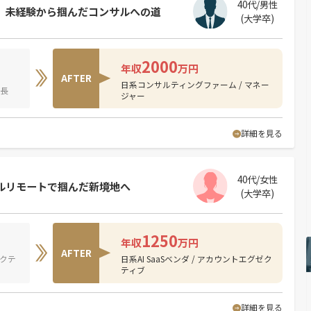
40代/男性
。未経験から掴んだコンサルへの道
(大学卒)
2000
年収
万円
AFTER
日系コンサルティングファーム / マネー
室長
ジャー
詳細を見る
40代/女性
方フルリモートで掴んだ新境地へ
(大学卒)
1250
年収
万円
AFTER
ゼクテ
日系AI SaaSベンダ / アカウントエグゼク
ティブ
詳細を見る