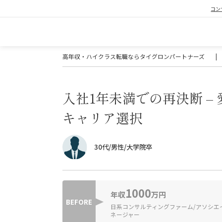
コン
高年収・ハイクラス転職ならタイグロンパートナーズ
|
入社1年未満での再決断 –
キャリア選択
30代/男性/大学院卒
1000
年収
万円
BEFORE
日系コンサルティングファーム/アソシエ
ネージャー