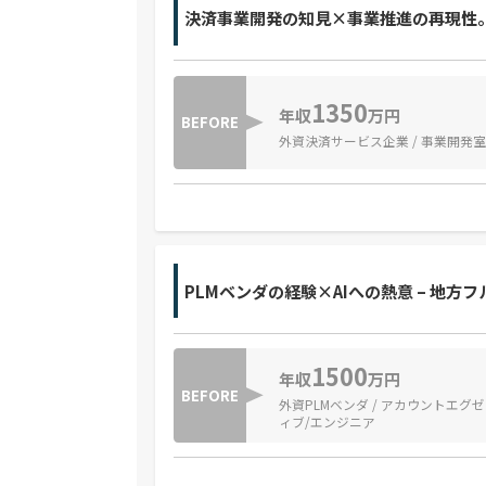
決済事業開発の知見×事業推進の再現性
1350
年収
万円
BEFORE
外資決済サービス企業 / 事業開発
PLMベンダの経験×AIへの熱意 – 地
1500
年収
万円
BEFORE
外資PLMベンダ / アカウントエグ
ィブ/エンジニア