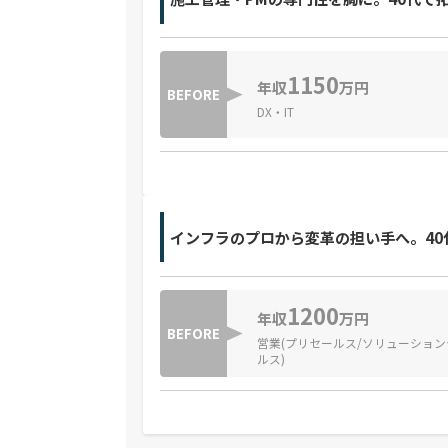
1150
年収
万円
BEFORE
DX・IT
インフラのプロから変革の担い手へ。40
1200
年収
万円
BEFORE
営業(プリセールス/ソリューション
ルス)