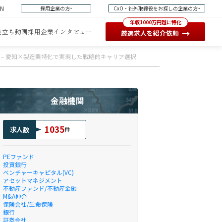
EN
採用企業の方
CxO・社外取締役をお探しの企業の方
年収1000万円超に特化
役立ち動画
採用企業インタビュー
→
厳選求人を紹介依頼
 – 愛知×製造業特化で実現した戦略的キャリア選択
金融機関
1035
求人数
件
PEファンド
投資銀行
ベンチャーキャピタル(VC)
アセットマネジメント
不動産ファンド/不動産金融
M&A仲介
保険会社/生命保険
銀行
証券会社