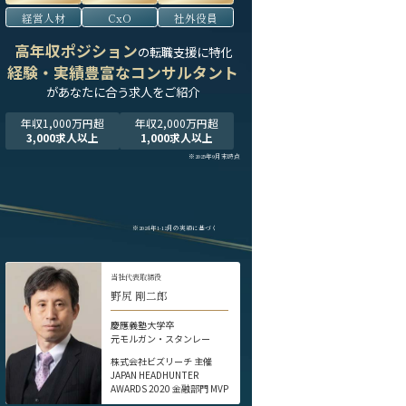
経営人材
CxO
社外役員
高年収ポジション
の転職支援に特化
経験・実績豊富なコンサルタント
が
あなたに合う求人をご紹介
年収1,000万円超
年収2,000万円超
3,000求人以上
1,000求人以上
※2025年9月末時点
※2024年1-12月の実績に基づく
当社代表取締役
野尻 剛二郎
慶應義塾大学卒
元モルガン・スタンレー
株式会社ビズリーチ 主催
JAPAN HEADHUNTER
AWARDS 2020 金融部門 MVP