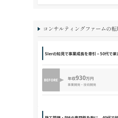
コンサルティングファームの転
SIerの知見で事業成長を牽引 – 50代
930
年収
万円
BEFORE
事業開発・技術開発
施工管理・PMの専門性を胸に。40代で