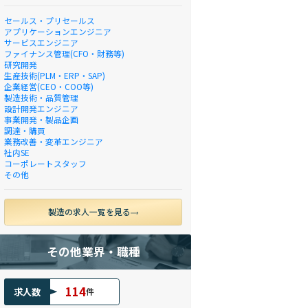
セールス・プリセールス
アプリケーションエンジニア
サービスエンジニア
ファイナンス管理(CFO・財務等)
研究開発
生産技術(PLM・ERP・SAP)
企業経営(CEO・COO等)
製造技術・品質管理
設計開発エンジニア
事業開発・製品企画
調達・購買
業務改善・変革エンジニア
社内SE
コーポレートスタッフ
その他
製造の求人一覧を見る
その他業界・職種
114
求人数
件