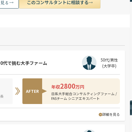
このコンサルタントに相談する
く見る
50代/男性
50代で挑む大手ファーム
(大学卒)
2800
年収
万円
AFTER
日系大手総合コンサルティングファーム /
部長
FASチーム シニアエキスパート
詳細を見る