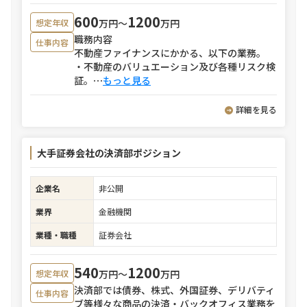
600
1200
万円〜
万円
想定年収
職務内容
仕事内容
不動産ファイナンスにかかる、以下の業務。
・不動産のバリュエーション及び各種リスク検
証。
⋯
もっと見る
詳細を見る
大手証券会社の決済部ポジション
企業名
非公開
業界
金融機関
業種・職種
証券会社
540
1200
万円〜
万円
想定年収
決済部では債券、株式、外国証券、デリバティ
仕事内容
ブ等様々な商品の決済・バックオフィス業務を