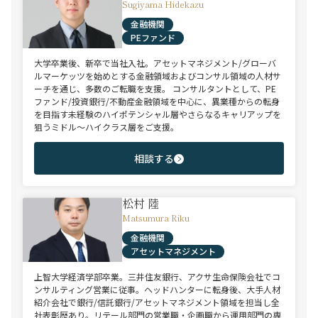
Sugiyama Hidekazu
金融機関
PEファンド
大学卒業後、新卒で当社入社。アセットマネジメント/グローバ
ルマーケッツを始めとする金融領域およびコンサル領域の人材サ
ーチを通じ、多数のご転職を支援。 コンサルタントとして、PE
ファンド/投資銀行/不動産金融領域を中心に、異業種からの転身
を目指す未経験のハイポテンシャル層やさらなるキャリアップを
狙うミドル～ハイクラス層をご支援。
相談する
松村 陸
Matsumura Riku
金融機関
アセットマネジメント
上智大学経済学部卒業。三井住友銀行、アクサ生命保険会社でコ
ンサルティング営業に従事。ヘッドハンターに転身後、大手人材
紹介会社で銀行/信託銀行/アセットマネジメント領域を担当し全
社表彰歴あり。リテール部門の営業職・企画職から運用部門の専