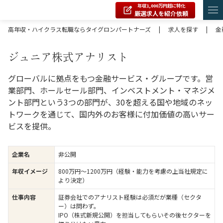
年収1,000万円超に特化
厳選求人を紹介依頼
高年収・ハイクラス転職ならタイグロンパートナーズ
|
求人を探す
|
金
ジュニア株式アナリスト
グローバルに拠点をもつ金融サービス・グループです。営
業部門、ホールセール部門、インベストメント・マネジメ
ント部門という3つの部門が、30を超える国や地域のネッ
トワークを通じて、国内外のお客様に付加価値の高いサー
ビスを提供。
企業名
非公開
年収イメージ
800万円〜1200万円（経験・能力を考慮の上当社規定に
より決定）
仕事内容
証券会社でのアナリスト経験は必須だが業種（セクタ
ー）は問わず。
IPO（株式新規公開）を担当してもらいその後セクターを