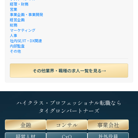
経理・財務
営業
事業企画・事業開発
経営企画
総務
マーケティング
人事
社内SE/IT・DX関連
内部監査
その他
その他業界・職種の求人一覧を見る
ハイクラス・プロフェッショナル転職なら
タイグロンパートナーズ
金融
コンサル
事業会社
経営人材
CxO
社外役員