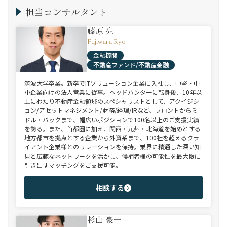
担当コンサルタント
藤原 亮
Fujiwara Ryo
金融機関
不動産ファンド/不動産金融
筑波大学卒業。新卒でITソリューション企業に入社し、中堅・中
小企業向けの法人営業に従事。ヘッドハンターに転身後、10年以
上にわたり不動産金融領域のスペシャリストとして、アクイジシ
ョン/アセットマネジメント/財務/経理/IRなど、フロントからミ
ドル・バックまで、幅広いポジションで100名以上のご支援実績
を誇る。また、首都圏に加え、関西・九州・北海道を始めとする
地方都市を拠点とする企業から外資系まで、100社を超えるクラ
イアント企業様とのリレーションを保持。業界に精通した深い知
見と広範なネットワークを活かし、候補者様の可能性を最大限に
引き出すマッチングをご支援可能。
相談する
杉山 豪一