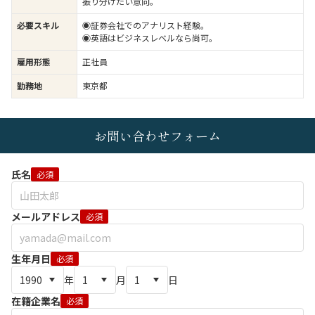
振り分けたい意向。
必要スキル
◉証券会社でのアナリスト経験。
◉英語はビジネスレベルなら尚可。
雇用形態
正社員
勤務地
東京都
お問い合わせフォーム
氏名
必須
メールアドレス
必須
生年月日
必須
年
月
日
在籍企業名
必須