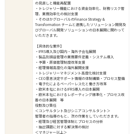
の見直しと機能再配置
・トレジャリー機能における資金効率化、財務リスク管
理、業務効率化の検討支援
・そのほかグローバルのFinance Strategy &
Transformation チームと連携したソリューション開発及
びグローバル開発ソリューションの日本展開に関わって
いただきます。
【具体的な案件】
・IFRS導入及び国内・海外子会社展開
・製品別損益管理の業務要件定義・システム導入
・予算・原価管理制度改革支援
・経理情報高度化の海外展開支援
・トレジャリーマネジメント高度化検討支援
・CEO意思決定サポート情報の体制構築・プロセス整備
・電子化によるペーパーレス化と働き方改革
・欧米本社におけるIFRS導入の日本展開
・欧米本社におけるレポーティング標準化・プロセス改
善の日本展開 等
役割及び責任
＜コンサルタント及びシニアコンサルタント＞
管理者の指導のもと、次の作業をしていただきます。
・経理及び経営管理体制とプロセスの分析
・抽出課題に対する解決策の検討
＜マネジャー以上＞