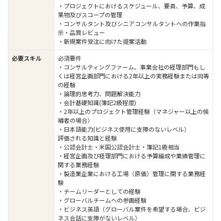
・プロジェクトにおけるスケジュール、要員、予算、成
果物及びスコープの管理
・コンサルタント及びシニアコンサルタントへの作業指
示・品質レビュー
・新規案件受注に向けた提案活動
必要スキル
必須要件
・コンサルティングファーム、事業会社の経理部門もし
くは経営企画部門における2年以上の実務経験または同等
の経験
・論理的思考力、問題解決能力
・会計基礎知識(簿記2級程度)
・2年以上のプロジェクト管理経験（マネジャー以上の候
補者の場合）
・日本語能力(ビジネス使用に支障のないレベル）
評価される知識と経験
・公認会計士・米国公認会計士・簿記1級相当
・経営企画及び経理部門における予算編成や業績管理に
関する業務経験
・製造業企業における工場（原価）管理に関する業務経
験
・チームリーダーとしての経験
・グローバルチームへの参画経験
・ビジネス英語（グローバル案件を希望する場合、ビジ
ネス会話に支障がないレベル）