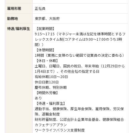
雇用形態
正社員
勤務地
東京都、大阪府
待遇/福利厚生
【就業時間】
9:15～17:15（マネジャー未満は左記を標準時間とするフ
レックスタイム制(コアタイムは9:00～17:00のうち3時
間））
【休憩時間】
1時間（業務に支障のない範囲で従業員の決定に委ねる）
【休日・休暇】
土曜日、日曜日、国民の祝日、年末年始（12月29日から
1月4日まで）、その他会社の指定する日
有給休暇10日～20日
休日日数120日
慶弔休暇、特別休暇
【時間外労働】
あり
【待遇・福利厚生】
通勤手当、健康保険、厚生年金保険、雇用保険、労災保
険、退職金制度
財形貯蓄制度、公認会計士企業年金基金、健康保険組合
カフェテリアプラン
ワークライフバランス支援制度