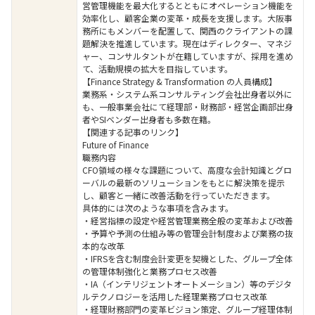
営管理機能を最大化するとともにオペレーション機能を
効率化し、顧客企業の変革・成長を支援します。大阪事
務所にもメンバーを配置して、関西のクライアントの課
題解決を推進しています。現在はディレクター、マネジ
ャー、コンサルタントが在籍していますが、採用を進め
て、活動規模の拡大を目指しています。
【Finance Strategy & Transformation の人員構成】
業務系・システム系コンサルティング会社出身者以外に
も、一般事業会社にて経理部・財務部・経営企画部出身
者やSIベンダー出身者も多数在籍。
【関連する記事のリンク】
Future of Finance
職務内容
CFO領域の様々な課題について、高度な会計知識とグロ
ーバルの最新のソリューションをもとに解決策を提示
し、顧客と一緒に改善活動を行っていただきます。
具体的には次のような事項を含みます。
・経営指標の設定や経営管理業務全般の変革および改善
・予算や予測の仕組み等の管理会計制度および業務の抜
本的な改革
・IFRSを含む制度会計変更を契機とした、グループ全体
の管理体制強化と業務プロセス改善
・IA（インテリジェントオートメーション）等のデジタ
ルテクノロジーを活用した経理業務プロセス改革
・経理財務部門の変革ビジョン策定、グループ経理体制