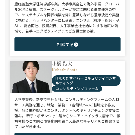
慶應義塾大学経済学部卒業。大手事業会社で海外事業・グローバ
ルSCMに従事。ステークホルダーが複雑に関わる事業運営の中
で、サステナブルな関係構築を常に意識しながら意思決定や実務
に携わる。ヘッドハンターに転身後、コンサル（戦略・総合・FA
S）、総合商社、投資銀行、大手事業会社を始めとする幅広い領
域で、若手～エグゼクティブまでご支援実績多数。
相談する
小橋 翔太
Kobashi Shota
IT/DX & サイバーセキュリティコンサ
ルティング
コンサルティングファーム
大学卒業後、新卒で当社入社。コンサルティングファームの人材
サーチ業務を通じ、戦略・業務・IT各領域へのご転職を多数支
援。特に未経験からコンサルタントへのキャリアチェンジ支援に
強み。 若手・ポテンシャル層からシニア・ハイクラス層まで、候
補者様のご志向と市場動向を踏まえ最適なキャリアをご提案させ
ていただきます。