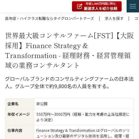
年収1,000万円超に特化
厳選求人を紹介依頼
高年収・ハイクラス転職ならタイグロンパートナーズ
|
求人を探す
|
コ
世界最大級コンサルファーム[FST]【大阪
採用】Finance Strategy &
Transformation - 経理財務・経営管理領
域の業務コンサルタント
グローバルブランドのコンサルティングファームの日本法
人。グループ全体で約9,800名の人員を有する。
企業名
非公開
年収イメージ
550万円〜3000万円（経験・能力を考慮の上当社規定に
より決定）
仕事内容
Finance Strategy & Transformation はグローバルのソリ
ューション及び最新のデジタル技術を活用し、経理・経