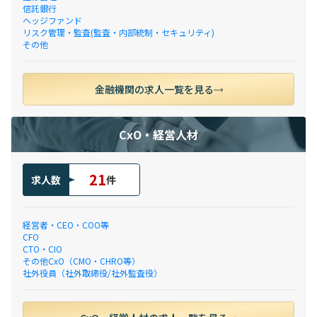
信託銀行
ヘッジファンド
リスク管理・監査(監査・内部統制・セキュリティ)
その他
金融機関の求人一覧を見る
CxO・経営人材
21
求人数
件
経営者・CEO・COO等
CFO
CTO・CIO
その他CxO（CMO・CHRO等）
社外役員（社外取締役/社外監査役）