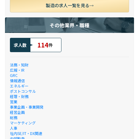
製造の求人一覧を見る
その他業界・職種
114
求人数
件
法務・知財
広報・IR
GRC
情報通信
エネルギー
ポストコンサル
経理・財務
営業
事業企画・事業開発
経営企画
総務
マーケティング
人事
社内SE/IT・DX関連
内部監査