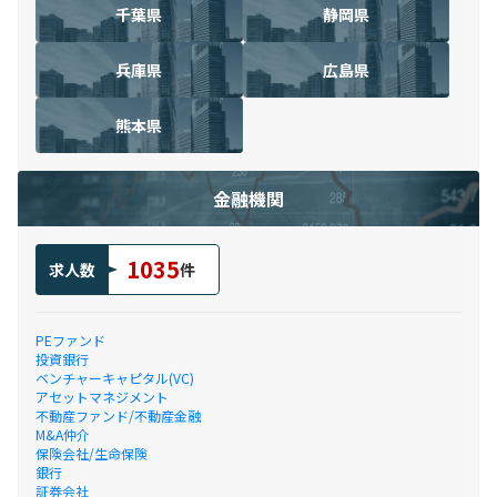
千葉県
静岡県
兵庫県
広島県
熊本県
金融機関
1035
求人数
件
PEファンド
投資銀行
ベンチャーキャピタル(VC)
アセットマネジメント
不動産ファンド/不動産金融
M&A仲介
保険会社/生命保険
銀行
証券会社