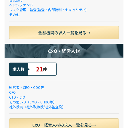
ヘッジファンド
リスク管理・監査(監査・内部統制・セキュリティ)
その他
金融機関の求人一覧を見る
CxO・経営人材
21
求人数
件
経営者・CEO・COO等
CFO
CTO・CIO
その他CxO（CMO・CHRO等）
社外役員（社外取締役/社外監査役）
CxO・経営人材の求人一覧を見る