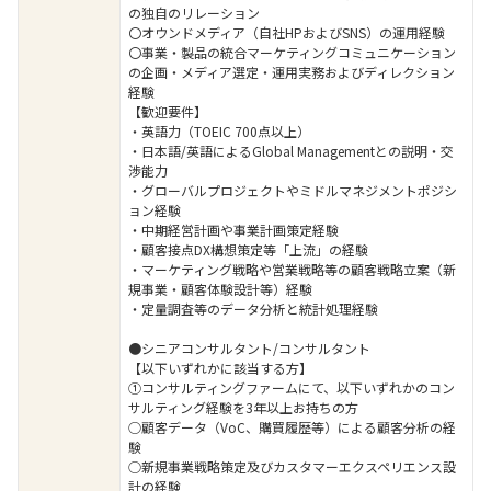
の独自のリレーション
〇オウンドメディア（自社HPおよびSNS）の運用経験
〇事業・製品の統合マーケティングコミュニケーション
の企画・メディア選定・運用実務およびディレクション
経験
【歓迎要件】
・英語力（TOEIC 700点以上）
・日本語/英語によるGlobal Managementとの説明・交
渉能力
・グローバルプロジェクトやミドルマネジメントポジシ
ョン経験
・中期経営計画や事業計画策定経験
・顧客接点DX構想策定等「上流」の経験
・マーケティング戦略や営業戦略等の顧客戦略立案（新
規事業・顧客体験設計等）経験
・定量調査等のデータ分析と統計処理経験
●シニアコンサルタント/コンサルタント
【以下いずれかに該当する方】
①コンサルティングファームにて、以下いずれかのコン
サルティング経験を3年以上お持ちの方
○顧客データ（VoC、購買履歴等）による顧客分析の経
験
○新規事業戦略策定及びカスタマーエクスペリエンス設
計の経験