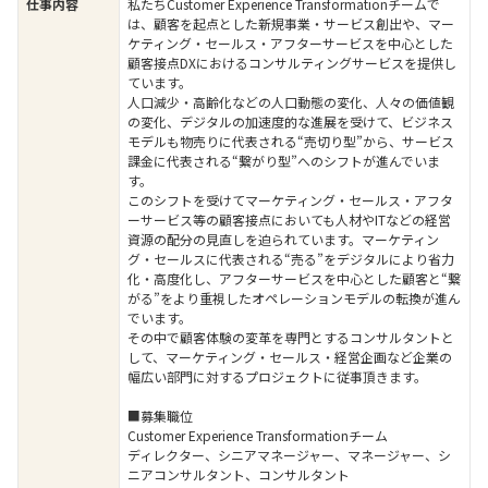
仕事内容
私たちCustomer Experience Transformationチームで
は、顧客を起点とした新規事業・サービス創出や、マー
ケティング・セールス・アフターサービスを中心とした
顧客接点DXにおけるコンサルティングサービスを提供し
ています。
人口減少・高齢化などの人口動態の変化、人々の価値観
の変化、デジタルの加速度的な進展を受けて、ビジネス
モデルも物売りに代表される“売切り型”から、サービス
課金に代表される“繋がり型”へのシフトが進んでいま
す。
このシフトを受けてマーケティング・セールス・アフタ
ーサービス等の顧客接点においても人材やITなどの経営
資源の配分の見直しを迫られています。マーケティン
グ・セールスに代表される“売る”をデジタルにより省力
化・高度化し、アフターサービスを中心とした顧客と“繋
がる”をより重視したオペレーションモデルの転換が進ん
でいます。
その中で顧客体験の変革を専門とするコンサルタントと
して、マーケティング・セールス・経営企画など企業の
幅広い部門に対するプロジェクトに従事頂きます。
■募集職位
Customer Experience Transformationチーム
ディレクター、シニアマネージャー、マネージャー、シ
ニアコンサルタント、コンサルタント