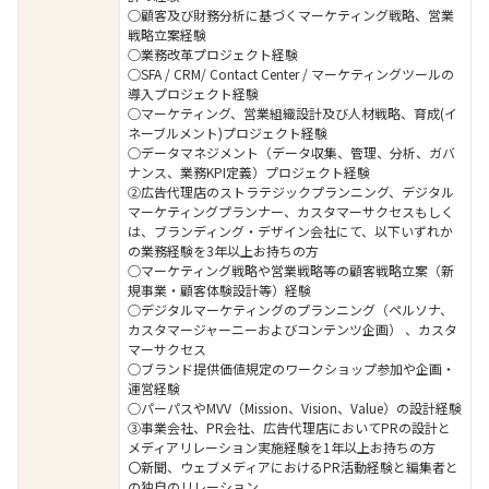
○顧客及び財務分析に基づくマーケティング戦略、営業
戦略立案経験
○業務改革プロジェクト経験
○SFA / CRM/ Contact Center / マーケティングツールの
導入プロジェクト経験
○マーケティング、営業組織設計及び人材戦略、育成(イ
ネーブルメント)プロジェクト経験
○データマネジメント（データ収集、管理、分析、ガバ
ナンス、業務KPI定義）プロジェクト経験
②広告代理店のストラテジックプランニング、デジタル
マーケティングプランナー、カスタマーサクセスもしく
は、ブランディング・デザイン会社にて、以下いずれか
の業務経験を3年以上お持ちの方
○マーケティング戦略や営業戦略等の顧客戦略立案（新
規事業・顧客体験設計等）経験
○デジタルマーケティングのプランニング（ペルソナ、
カスタマージャーニーおよびコンテンツ企画） 、カスタ
マーサクセス
○ブランド提供価値規定のワークショップ参加や企画・
運営経験
○パーパスやMVV（Mission、Vision、Value）の設計経験
③事業会社、PR会社、広告代理店においてPRの設計と
メディアリレーション実施経験を1年以上お持ちの方
〇新聞、ウェブメディアにおけるPR活動経験と編集者と
の独自のリレーション