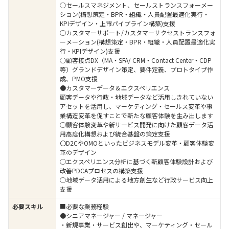
○セールスマネジメント、セールストランスフォーメー
ション(構想策定・BPR・組織・人員配置最適化実行・
KPIデザイン・上市パイプライン構築)支援
○カスタマーサポート/カスタマーサクセストランスフォ
ーメーション(構想策定・BPR・組織・人員配置最適化実
行・KPIデザイン)支援
○顧客接点DX（MA・SFA/ CRM・Contact Center・CDP
等）グランドデザイン策定、要件定義、プロトタイプ作
成、PMO支援
●カスタマーデータ＆エクスペリエンス
顧客データや行政・地域データなど活用しきれていない
アセットを活用し、マーケティング・セールス変革や事
業構造変革を促すことで新たな顧客体験を生み出します
○顧客体験変革や新サービス開発に向けた顧客データ活
用高度化構想および統合基盤の策定支援
〇D2CやOMOといったビジネスモデル変革・顧客体験変
革のデザイン
○エクスペリエンス分析に基づく新顧客体験設計および
改善PDCAプロセスの構築支援
○地域データ活用による地方創生など行政サービス向上
支援
必要スキル
■必要な業務経験
●シニアマネージャー / マネージャー
・新規事業・サービス創出や、マーケティング・セール