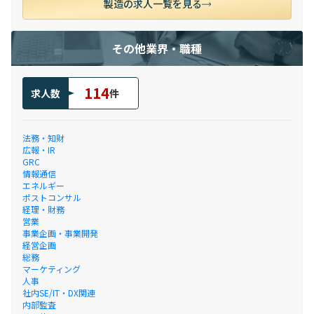
製造の求人一覧を見る
その他業界・職種
114
求人数
件
法務・知財
広報・IR
GRC
情報通信
エネルギー
ポストコンサル
経理・財務
営業
事業企画・事業開発
経営企画
総務
マーケティング
人事
社内SE/IT・DX関連
内部監査