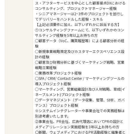
ス・アフターサービスを中心とした顧客接点DXにおける
コンサルティング、プロジェクトマネージャー経験
・シニアマネージャーは2~3件のプロジェクトを並行し
てデリバリーをハンドルした経験・スキル
【上記必須要件に加え、以下いずれかに該当する方】
①コンサルティングファームにて、以下いずれかのコン
サルティング経験を5年以上お持ちの方
○顧客データ（VoC、購買履歴等）による顧客分析の経
験
○新規事業戦略策定及びカスタマーエクスペリエンス設
計の経験
○顧客及び財務分析に基づくマーケティング戦略、営業
戦略立案経験
○業務改革プロジェクト経験
○SFA / CRM/ Contact Center / マーケティングツールの
導入プロジェクト経験
○マーケティング、営業組織設計及び人材戦略、育成(イ
ネーブルメント)プロジェクト経験
○データマネジメント（データ収集、管理、分析、ガバ
ナンス）プロジェクト経験
※システムインテグレーターや事業会社での実務経験は
別途考慮いたします。
②事業会社、PR会社、広告代理店においてPRの設計と
メディアリレーション実施経験を3年以上お持ちの方
〇新聞、ウェブメディアにおけるPR活動経験と編集者と