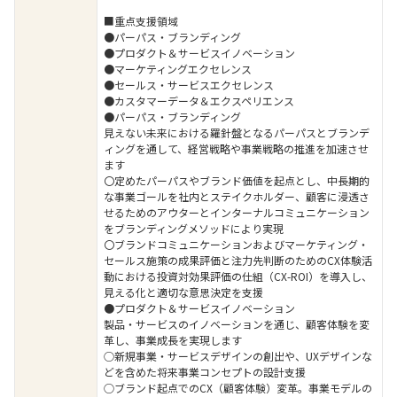
■重点支援領域
●パーパス・ブランディング
●プロダクト＆サービスイノベーション
●マーケティングエクセレンス
●セールス・サービスエクセレンス
●カスタマーデータ＆エクスペリエンス
●パーパス・ブランディング
見えない未来における羅針盤となるパーパスとブランデ
ィングを通して、経営戦略や事業戦略の推進を加速させ
ます
〇定めたパーパスやブランド価値を起点とし、中長期的
な事業ゴールを社内とステイクホルダー、顧客に浸透さ
せるためのアウターとインターナルコミュニケーション
をブランディングメソッドにより実現
〇ブランドコミュニケーションおよびマーケティング・
セールス施策の成果評価と注力先判断のためのCX体験活
動における投資対効果評価の仕組（CX-ROI）を導入し、
見える化と適切な意思決定を支援
●プロダクト＆サービスイノベーション
製品・サービスのイノベーションを通じ、顧客体験を変
革し、事業成長を実現します
○新規事業・サービスデザインの創出や、UXデザインな
どを含めた将来事業コンセプトの設計支援
○ブランド起点でのCX（顧客体験）変革。事業モデルの