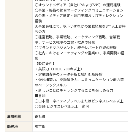
〇オウンドメディア（自社HPおよびSNS）の運用経験
〇事業・製品の統合マーケティングコミュニケーション
の企画・メディア選定・運用実務およびディレクション
経験
④事業会社にて、以下いずれかの業務経験を3年以上お持
ちの方
○経営戦略、事業戦略、マーケティング戦略、営業戦
略、サービス戦略の立案・推進の経験
○ブランドマネジメント、統合レポート作成の経験
○社内におけるマーケティングや営業DX、事業開発の経
験
【歓迎要件】
・英語力（TOEIC 700点以上）
・定量調査等のデータ分析と統計処理経験
・仮説構築力、問題解決力、コミュニケーション能力等
のベーシックスキル
・新しいことにチャレンジすることを楽しめる力
■言語
○日本語 ネイティブレベルまたはビジネスレベル以上
○英語 ビジネスレベル以上 尚可
雇用形態
正社員
勤務地
東京都