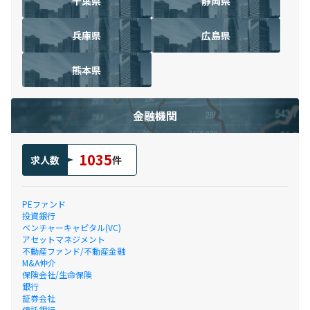
千葉県
静岡県
兵庫県
広島県
熊本県
金融機関
1035
求人数
件
PEファンド
投資銀行
ベンチャーキャピタル(VC)
アセットマネジメント
不動産ファンド/不動産金融
M&A仲介
保険会社/生命保険
銀行
証券会社
信託銀行