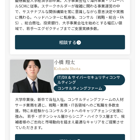
慶應義塾大学経済学部卒業。大手事業会社で海外事業・グローバ
ルSCMに従事。ステークホルダーが複雑に関わる事業運営の中
で、サステナブルな関係構築を常に意識しながら意思決定や実務
に携わる。ヘッドハンターに転身後、コンサル（戦略・総合・FA
S）、総合商社、投資銀行、大手事業会社を始めとする幅広い領
域で、若手～エグゼクティブまでご支援実績多数。
相談する
小橋 翔太
Kobashi Shota
IT/DX & サイバーセキュリティコンサ
ルティング
コンサルティングファーム
大学卒業後、新卒で当社入社。コンサルティングファームの人材
サーチ業務を通じ、戦略・業務・IT各領域へのご転職を多数支
援。特に未経験からコンサルタントへのキャリアチェンジ支援に
強み。 若手・ポテンシャル層からシニア・ハイクラス層まで、候
補者様のご志向と市場動向を踏まえ最適なキャリアをご提案させ
ていただきます。