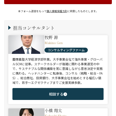
本フォーム送信をもって
個人情報保護方針
に同意したものとします。
担当コンサルタント
牧野 源
Makino Gen
コンサルティングファーム
慶應義塾大学経済学部卒業。大手事業会社で海外事業・グローバ
ルSCMに従事。ステークホルダーが複雑に関わる事業運営の中
で、サステナブルな関係構築を常に意識しながら意思決定や実務
に携わる。ヘッドハンターに転身後、コンサル（戦略・総合・FA
S）、総合商社、投資銀行、大手事業会社を始めとする幅広い領
域で、若手～エグゼクティブまでご支援実績多数。
相談する
小橋 翔太
Kobashi Shota