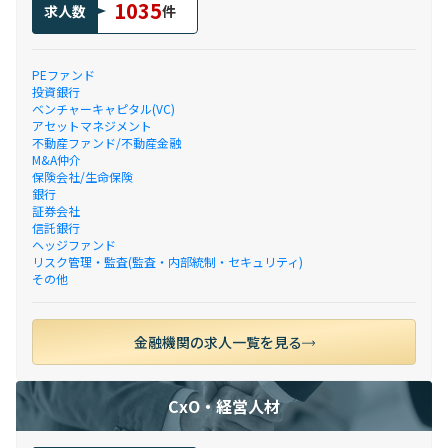
1035
求人数
件
PEファンド
投資銀行
ベンチャーキャピタル(VC)
アセットマネジメント
不動産ファンド/不動産金融
M&A仲介
保険会社/生命保険
銀行
証券会社
信託銀行
ヘッジファンド
リスク管理・監査(監査・内部統制・セキュリティ)
その他
金融機関の求人一覧を見る
CxO・経営人材