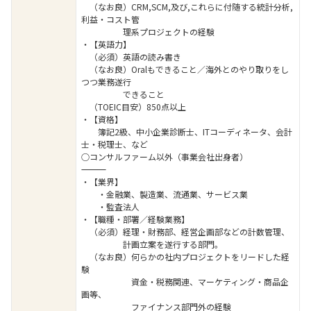
（なお良）CRM,SCM,及び,これらに付随する統計分析,
利益・コスト管
理系プロジェクトの経験
・【英語力】
（必須）英語の読み書き
（なお良）Oralもできること／海外とのやり取りをし
つつ業務遂行
できること
（TOEIC目安）850点以上
・【資格】
簿記2級、中小企業診断士、ITコーディネータ、会計
士・税理士、など
○コンサルファーム以外（事業会社出身者）
――――――――――――――――――――――――――――――――
・【業界】
・金融業、製造業、流通業、サービス業
・監査法人
・【職種・部署／経験業務】
（必須）経理・財務部、経営企画部などの計数管理、
計画立案を遂行する部門。
（なお良）何らかの社内プロジェクトをリードした経
験
資金・税務関連、マーケティング・商品企
画等、
ファイナンス部門外の経験