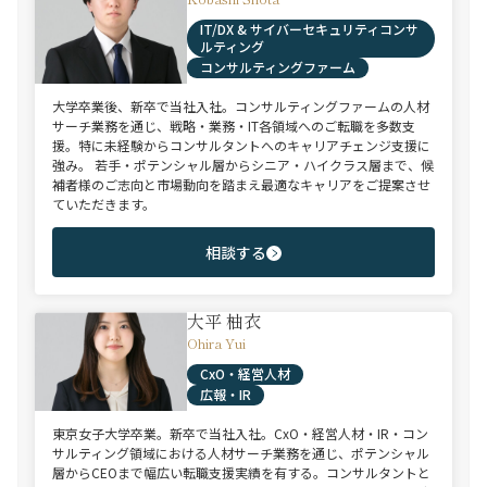
IT/DX & サイバーセキュリティコンサ
ルティング
コンサルティングファーム
大学卒業後、新卒で当社入社。コンサルティングファームの人材
サーチ業務を通じ、戦略・業務・IT各領域へのご転職を多数支
援。特に未経験からコンサルタントへのキャリアチェンジ支援に
強み。 若手・ポテンシャル層からシニア・ハイクラス層まで、候
補者様のご志向と市場動向を踏まえ最適なキャリアをご提案させ
ていただきます。
相談する
大平 柚衣
Ohira Yui
CxO・経営人材
広報・IR
東京女子大学卒業。新卒で当社入社。CxO・経営人材・IR・コン
サルティング領域における人材サーチ業務を通じ、ポテンシャル
層からCEOまで幅広い転職支援実績を有する。コンサルタントと