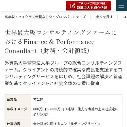
年収1,000万円超に特化
厳選求人を紹介依頼
高年収・ハイクラス転職ならタイグロンパートナーズ
|
求人を探す
|
コ
世界最大級コンサルティングファームに
おけるFinance & Performance
Consultant（財務・会計領域）
外資系大手監査法人系グループの総合コンサルティングフ
ァーム。クライアントの持続的で確実な成長を支援するコ
ンサルティングサービスをはじめ、社会課題の解決と新産
業創造でクライアントと社会全体の支援に従事。
企業名
非公開
年収イメージ
600万円〜2000万円（経験・能力を考慮の上当社規定に
より決定）
仕事内容
会計領域に関するコンサルティングサービス