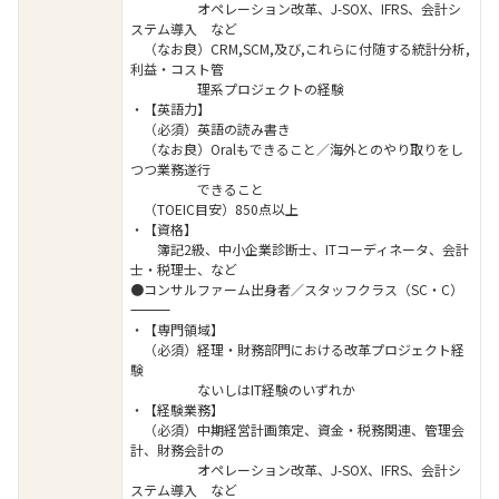
オペレーション改革、J-SOX、IFRS、会計シ
ステム導入 など
（なお良）CRM,SCM,及び,これらに付随する統計分析,
利益・コスト管
理系プロジェクトの経験
・【英語力】
（必須）英語の読み書き
（なお良）Oralもできること／海外とのやり取りをし
つつ業務遂行
できること
（TOEIC目安）850点以上
・【資格】
簿記2級、中小企業診断士、ITコーディネータ、会計
士・税理士、など
●コンサルファーム出身者／スタッフクラス（SC・C）
――――――――――――――――――――――――――――――――
・【専門領域】
（必須）経理・財務部門における改革プロジェクト経
験
ないしはIT経験のいずれか
・【経験業務】
（必須）中期経営計画策定、資金・税務関連、管理会
計、財務会計の
オペレーション改革、J-SOX、IFRS、会計シ
ステム導入 など