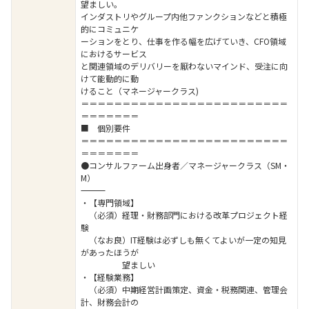
望ましい。
インダストリやグループ内他ファンクションなどと積極
的にコミュニケ
ーションをとり、仕事を作る幅を広げていき、CFO領域
におけるサービス
と関連領域のデリバリーを厭わないマインド、受注に向
けて能動的に動
けること（マネージャークラス)
＝＝＝＝＝＝＝＝＝＝＝＝＝＝＝＝＝＝＝＝＝＝＝＝＝
＝＝＝＝＝＝＝
■ 個別要件
＝＝＝＝＝＝＝＝＝＝＝＝＝＝＝＝＝＝＝＝＝＝＝＝＝
＝＝＝＝＝＝＝
●コンサルファーム出身者／マネージャークラス（SM・
M）
――――――――――――――――――――――――――――――――
・【専門領域】
（必須）経理・財務部門における改革プロジェクト経
験
（なお良）IT経験は必ずしも無くてよいが一定の知見
があったほうが
望ましい
・【経験業務】
（必須）中期経営計画策定、資金・税務関連、管理会
計、財務会計の