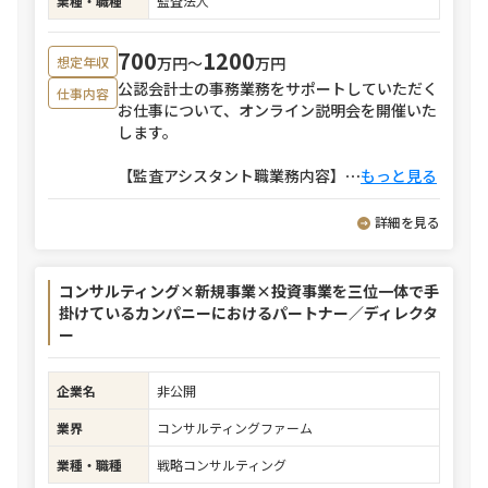
業種・職種
監査法人
700
1200
万円〜
万円
想定年収
公認会計士の事務業務をサポートしていただく
仕事内容
お仕事について、オンライン説明会を開催いた
します。
【監査アシスタント職業務内容】
⋯
もっと見る
詳細を見る
コンサルティング×新規事業×投資事業を三位一体で手
掛けているカンパニーにおけるパートナー／ディレクタ
ー
企業名
非公開
業界
コンサルティングファーム
業種・職種
戦略コンサルティング