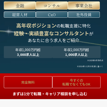
金融
コンサル
事業会社
経営人材
CxO
社外役員
高年収ポジション
の転職支援に特化
経験・実績豊富なコンサルタント
が
あなたに合う求人をご紹介
年収1,000万円超
年収2,000万円超
3,000求人以上
1,000求人以上
※2025年9月末時点
※2024年1-12月の実績に基づく
今すぐの
完全無料
転職でなくてもOK
まずは1分で転職・キャリア相談を申し込む