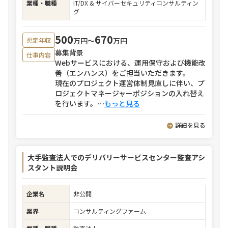
業種・職種
IT/DX & サイバーセキュリティコンサルティン
グ
500
670
万円〜
万円
想定年収
募集背景
仕事内容
Webサービスにおける、運用保守および機能改
善（エンハンス）をご担当いただきます。
現在のプロジェクト運営体制見直しに伴い、プ
ロジェクトマネージャーポジションの入れ替え
を行います。
⋯
もっと見る
詳細を見る
大手監査法人でのデリバリーサービスセンター監査アシ
スタント説明会
企業名
非公開
業界
コンサルティングファーム