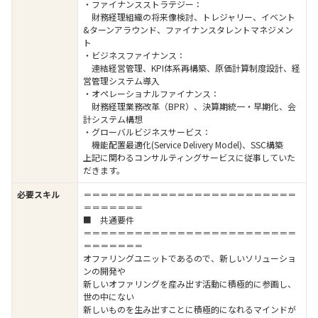
・ファイナンスストラテジー：
財務経理組織の将来像検討、トレジャリー、イベント
&ターンアラウンド、ファイナンスタレントマネジメン
ト
・ビジネスファイナンス：
連結経営管理、KPI体系再構築、原価計算制度設計、経
営管理システム導入
・オペレーショナルファイナンス：
財務経理業務改革（BPR）、決算期統一・早期化、会
計システム構想
・グローバルビジネスサービス：
機能配置最適化(Service Delivery Model)、SSC構築
上記に関わるコンサルティングサービスに従事していた
だきます。
必要スキル
＝＝＝＝＝＝＝＝＝＝＝＝＝＝＝＝＝＝＝＝＝＝＝＝＝
＝＝＝＝＝＝＝
■ 共通要件
＝＝＝＝＝＝＝＝＝＝＝＝＝＝＝＝＝＝＝＝＝＝＝＝＝
＝＝＝＝＝＝＝
オファリングユニットであるので、新しいソリューショ
ンの開発や
新しいオファリングを産み出す活動に積極的に参画し、
世の中にない
新しいものを生み出すことに積極的になれるマインドが