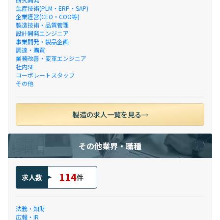
生産技術(PLM・ERP・SAP)
企業経営(CEO・COO等)
製造技術・品質管理
設計開発エンジニア
事業開発・製品企画
調達・購買
業務改善・変革エンジニア
社内SE
コーポレートスタッフ
その他
製造の求人一覧を見る
その他業界・職種
114
求人数
件
法務・知財
広報・IR