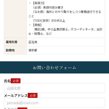
・【英語力】
（必須）英語の読み書き
（なお良）海外とのやり取りをしつつ業務遂行できる
こと
（TOEIC目安）850点以上
・【資格】
簿記2級、中小企業診断士、ITコーディネータ、会計
士・税理士、など
雇用形態
正社員
勤務地
東京都
お問い合わせフォーム
氏名
必須
メールアドレス
必須