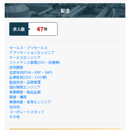
製造
47
求人数
件
セールス・プリセールス
アプリケーションエンジニア
サービスエンジニア
ファイナンス管理(CFO・財務等)
研究開発
生産技術(PLM・ERP・SAP)
企業経営(CEO・COO等)
製造技術・品質管理
設計開発エンジニア
事業開発・製品企画
調達・購買
業務改善・変革エンジニア
社内SE
コーポレートスタッフ
その他