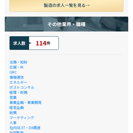
製造の求人一覧を見る
その他業界・職種
114
求人数
件
法務・知財
広報・IR
GRC
情報通信
エネルギー
ポストコンサル
経理・財務
営業
事業企画・事業開発
経営企画
総務
マーケティング
人事
社内SE/IT・DX関連
内部監査