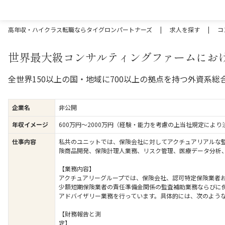
高年収・ハイクラス転職ならタイグロンパートナーズ
|
求人を探す
|
コ
世界最大級コンサルティングファームにお
全世界150以上の国・地域に700以上の拠点を持つ外資系
企業名
非公開
年収イメージ
600万円〜2000万円（経験・能力を考慮の上当社規定により
仕事内容
私共のユニットでは、保険会社に対してアクチュアリアルな監査
険商品開発、保険計理人業務、リスク管理、医療データ分析、デ
【業務内容】
アクチュアリーグループでは、保険会社、認可特定保険業者
少額短期保険業者の責任準備金関係の監査補助業務ならびに
アドバイザリー業務を行っています。具体的には、次のよう
【財務報告と測