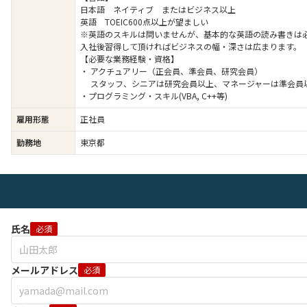
日本語 ネイティブ またはビジネス以上
英語 TOEIC600点以上が望ましい
※英語のスキルは問いませんが、基本的な英語の読み書きは
入社後習得して頂ければビジネスの幅・深さは広まります。
【必要な業務経験・資格】
・ アクチュアリー（正会員、準会員、研究会員）
スタッフ、シニアは研究会員以上、マネージャーは準会員
・プログラミング・スキル(VBA, C++等)
雇用形態
正社員
勤務地
東京都
氏名
必須
メールアドレス
必須