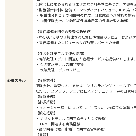
保険会社に求められるさまざまな会計基準に基づき、内部管
・財務報告体制の整備（エンベディッドバリュー、IFRS第17
・ 収益性分析とその報告書の作成、財務成績予測機能の整備
・ 損害保険会社、少額短期保険業者等の保険計理人業務
【責任準備金関係の監査補助業務】
・各GAAPに基づき算出された責任準備金のレビューおよび
・責任準備金のレビューおよび監査サポートの提供
【保険数理モデル
・保険数理モデルに関連した各種サービスを提供いたします
・ 保険数理モデルの開発支援
・ 保険数理モデルのレビュー
必要スキル
【経験業種】
保険会社、監査法人、またはコンサルティングファーム で、
ただし、 スタッフ、シニアは日本アクチュアリー会の研究会
【経験業務】
【必須経験】
・マネージャー以上については、生保または損保での決算（日本
【歓迎経験】
・ アセットモデルに関するモデリング経験
・ ERMに関連
・商品開発（認可申請）に関する実務経験
【言語】