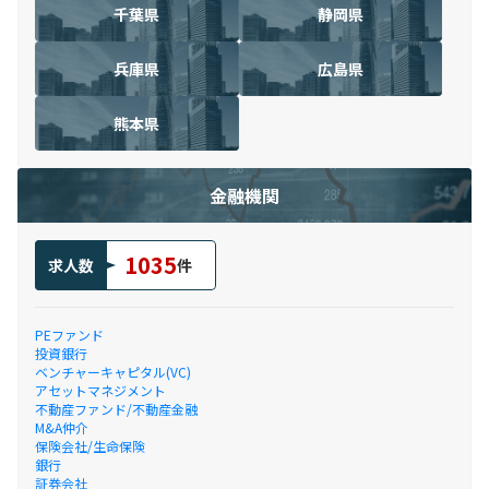
千葉県
静岡県
兵庫県
広島県
熊本県
金融機関
1035
求人数
件
PEファンド
投資銀行
ベンチャーキャピタル(VC)
アセットマネジメント
不動産ファンド/不動産金融
M&A仲介
保険会社/生命保険
銀行
証券会社