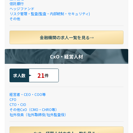
信託銀行
ヘッジファンド
リスク管理・監査(監査・内部統制・セキュリティ)
その他
金融機関の求人一覧を見る
CxO・経営人材
21
求人数
件
経営者・CEO・COO等
CFO
CTO・CIO
その他CxO（CMO・CHRO等）
社外役員（社外取締役/社外監査役）