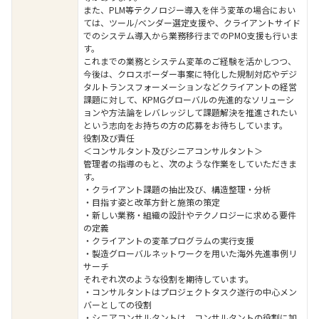
また、PLM等テクノロジー導入を伴う変革の場合におい
ては、ツール/ベンダー選定支援や、クライアントサイド
でのシステム導入から業務移行までのPMO支援も行いま
す。
これまでの業務とシステム変革のご経験を活かしつつ、
今後は、クロスボーダー事案に特化した規制対応やデジ
タルトランスフォーメーションなどクライアントの経営
課題に対して、KPMGグローバルの先進的なソリューシ
ョンや方法論をレバレッジして課題解決を推進されたい
という志向をお持ちの方の応募をお待ちしています。
役割及び責任
＜コンサルタント及びシニアコンサルタント＞
管理者の指導のもと、次のような作業をしていただきま
す。
・クライアント課題の抽出及び、構造整理・分析
・目指す姿と改革方針と施策の策定
・新しい業務・組織の設計やテクノロジーに求める要件
の定義
・クライアントの変革プログラムの実行支援
・製造グローバルネットワークを用いた海外先進事例リ
サーチ
それぞれ次のような役割を期待しています。
・コンサルタントはプロジェクトタスク遂行の中心メン
バーとしての役割
・シニアコンサルタントは、コンサルタントの役割に加