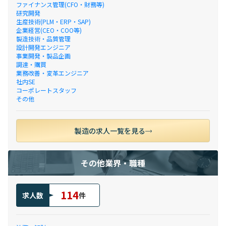
ファイナンス管理(CFO・財務等)
研究開発
生産技術(PLM・ERP・SAP)
企業経営(CEO・COO等)
製造技術・品質管理
設計開発エンジニア
事業開発・製品企画
調達・購買
業務改善・変革エンジニア
社内SE
コーポレートスタッフ
その他
製造の求人一覧を見る
その他業界・職種
114
求人数
件