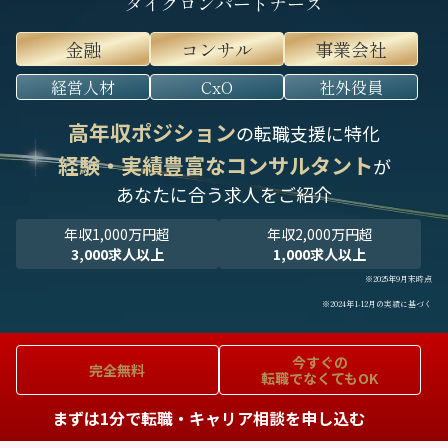
タイグロンパートナーズ
金融
コンサル
事業会社
経営人材
CxO
社外役員
高年収ポジション
の転職支援に特化
経験・実績豊富なコンサルタント
が
あなたに合う求人をご紹介
年収1,000万円超
年収2,000万円超
3,000求人以上
1,000求人以上
※2025年9月末時点
※2024年1-12月の実績に基づく
今すぐの
完全無料
転職でなくてもOK
まずは1分で転職・キャリア相談を申し込む