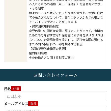
へ入れるための活動（以下「保活」）を全面的にサポー
トする制度
個々のニーズや状況にあった保育所情報や、保活に向け
ての動き方などについて、専門スタッフからきめ細かな
アドバイスを受けることができます。
・保育園費用補助制度
育児休業中に認可保育園に預けることができず、復職の
ためにやむを得ず認可外保育園にお子様を預けなければ
ならない方の職場復帰支援として、認可保育園に預ける
までの間の保育料の一部を補助する制度
【受動喫煙防止措置の状況】
屋内原則禁煙
その他働き方に関する制度ご案内：
お問い合わせフォーム
氏名
必須
メールアドレス
必須