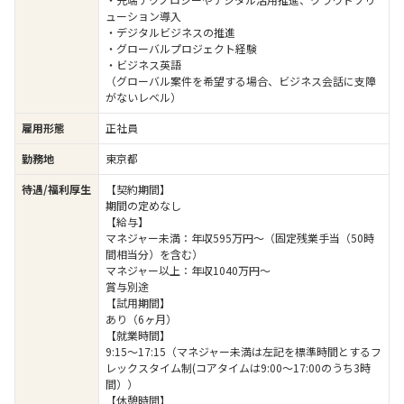
ューション導入
・デジタルビジネスの推進
・グローバルプロジェクト経験
・ビジネス英語
（グローバル案件を希望する場合、ビジネス会話に支障
がないレベル）
雇用形態
正社員
勤務地
東京都
待遇/福利厚生
【契約期間】
期間の定めなし
【給与】
マネジャー未満：年収595万円～（固定残業手当（50時
間相当分）を含む）
マネジャー以上：年収1040万円～
賞与別途
【試用期間】
あり（6ヶ月）
【就業時間】
9:15～17:15（マネジャー未満は左記を標準時間とするフ
レックスタイム制(コアタイムは9:00～17:00のうち3時
間））
【休憩時間】