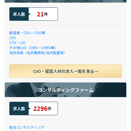
21
求人数
件
経営者・CEO・COO等
CFO
CTO・CIO
その他CxO（CMO・CHRO等）
社外役員（社外取締役/社外監査役）
CxO・経営人材の求人一覧を見る
コンサルティングファーム
2296
求人数
件
総合コンサルティング