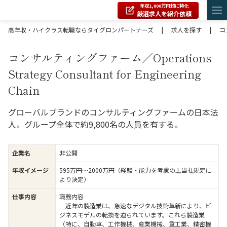
年収1,000万円超に特化
厳選求人を紹介依頼
高年収・ハイクラス転職ならタイグロンパートナーズ
|
求人を探す
|
コ
コンサルティングファーム／Operations
Strategy Consultant for Engineering
Chain
グローバルブランドのコンサルティングファームの日本法
人。グループ全体で約9,800名の人員を有する。
企業名
非公開
年収イメージ
595万円〜2000万円（経験・能力を考慮の上当社規定に
より決定）
仕事内容
職務内容
近年の製造業は、急速なデジタル技術革新により、ビ
ジネスモデルの転換を迫られています。これら製造業
（特に、自動車、工作機械、産業機械、重工業、精密機