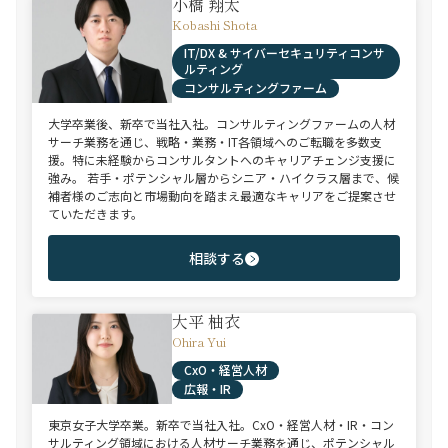
小橋 翔太
Kobashi Shota
IT/DX & サイバーセキュリティコンサ
ルティング
コンサルティングファーム
大学卒業後、新卒で当社入社。コンサルティングファームの人材
サーチ業務を通じ、戦略・業務・IT各領域へのご転職を多数支
援。特に未経験からコンサルタントへのキャリアチェンジ支援に
強み。 若手・ポテンシャル層からシニア・ハイクラス層まで、候
補者様のご志向と市場動向を踏まえ最適なキャリアをご提案させ
ていただきます。
相談する
大平 柚衣
Ohira Yui
CxO・経営人材
広報・IR
東京女子大学卒業。新卒で当社入社。CxO・経営人材・IR・コン
サルティング領域における人材サーチ業務を通じ、ポテンシャル