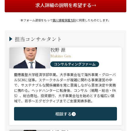
求人詳細の説明を希望する
本フォーム送信をもって
個人情報保護方針
に同意したものとします。
担当コンサルタント
牧野 源
Makino Gen
コンサルティングファーム
慶應義塾大学経済学部卒業。大手事業会社で海外事業・グローバ
ルSCMに従事。ステークホルダーが複雑に関わる事業運営の中
で、サステナブルな関係構築を常に意識しながら意思決定や実務
に携わる。ヘッドハンターに転身後、コンサル（戦略・総合・FA
S）、総合商社、投資銀行、大手事業会社を始めとする幅広い領
域で、若手～エグゼクティブまでご支援実績多数。
相談する