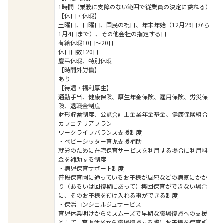
1時間（業務に支障のない範囲で従業員の決定に委ねる）
【休日・休暇】
土曜日、日曜日、国民の祝日、年末年始（12月29日から
1月4日まで）、その他会社の指定する日
有給休暇10日～20日
休日日数120日
慶弔休暇、特別休暇
【時間外労働】
あり
【待遇・福利厚生】
通勤手当、健康保険、厚生年金保険、雇用保険、労災保
険、退職金制度
財形貯蓄制度、公認会計士企業年金基金、健康保険組合
カフェテリアプラン
ワークライフバランス支援制度
・ベビーシッター育児支援補助
就労のために在宅保育サービスを利用する場合に利用料
金を補助する制度
・病児保育サポート制度
普段保育園に通っているお子様が風邪などの病気にかか
り（あるいは回復期にあって）集団保育ができない場合
に、そのお子様を預け入れる事ができる制度
・保活コンシェルジュサービス
育児休業明けからのスムーズで早期な職場復帰への支援
として、育児休業から職場復帰する際にお子様を保育所