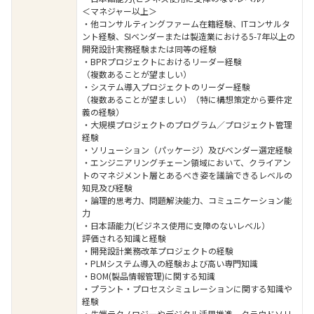
＜マネジャー以上＞
・他コンサルティングファーム在籍経験、ITコンサルタ
ント経験、SIベンダーまたは製造業における5-7年以上の
開発設計実務経験または同等の経験
・BPRプロジェクトにおけるリーダー経験
（複数あることが望ましい）
・システム導入プロジェクトのリーダー経験
（複数あることが望ましい）（特に構想策定から要件定
義の経験）
・大規模プロジェクトのプログラム／プロジェクト管理
経験
・ソリューション（パッケージ）及びベンダー選定経験
・エンジニアリングチェーン領域において、クライアン
トのマネジメント層とあるべき姿を議論できるレベルの
知見及び経験
・論理的思考力、問題解決能力、コミュニケーション能
力
・日本語能力(ビジネス使用に支障のないレベル）
評価される知識と経験
・開発設計業務改革プロジェクトの経験
・PLMシステム導入の経験および高い専門知識
・BOM(製品情報管理)に関する知識
・プラント・プロセスシミュレーションに関する知識や
経験
・先端テクノロジーやデジタル活用推進、クラウドソリ