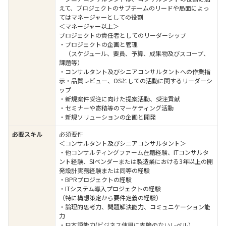
えて、プロジェクトのサブチームのリードや局面によっ
てはマネージャーとしての役割
＜マネージャー以上＞
プロジェクトの責任者としてのリーダーシップ
・プロジェクトの企画と管理
（スケジュール、要員、予算、成果物及びスコープ、
課題等）
・コンサルタント及びシニアコンサルタントへの作業指
示・品質レビュー、OSとしての活動に関するリーダーシ
ップ
・新規案件受注に向けた提案活動、受注貢献
・セミナーや寄稿等のマーケティング活動
・新規ソリューションの企画と開発
必要スキル
必須要件
＜コンサルタント及びシニアコンサルタント＞
・他コンサルティングファーム在籍経験、ITコンサルタ
ント経験、SIベンダーまたは製造業における3年以上の開
発設計実務経験または同等の経験
・BPRプロジェクトの経験
・ITシステム導入プロジェクトの経験
（特に構想策定から要件定義の経験）
・論理的思考力、問題解決能力、コミュニケーション能
力
・日本語能力(ビジネス使用に支障のないレベル）