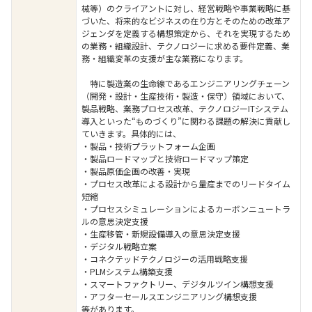
械等）のクライアントに対し、経営戦略や事業戦略に基
づいた、将来的なビジネスの在り方とそのための改革ア
ジェンダを定義する構想策定から、それを実現するため
の業務・組織設計、テクノロジーに求める要件定義、業
務・組織変革の支援が主な業務になります。
特に製造業の生命線であるエンジニアリングチェーン
（開発・設計・生産技術・製造・保守）領域において、
製品戦略、業務プロセス改革、テクノロジーITシステム
導入といった“ものづくり”に関わる課題の解決に貢献し
ていきます。具体的には、
・製品・技術プラットフォーム企画
・製品ロードマップと技術ロードマップ策定
・製品原価企画の改善・実現
・プロセス改革による設計から量産までのリードタイム
短縮
・プロセスシミュレーションによるカーボンニュートラ
ルの意思決定支援
・生産移管・新規設備導入の意思決定支援
・デジタル戦略立案
・コネクテッドテクノロジーの活用戦略支援
・PLMシステム構築支援
・スマートファクトリー、デジタルツイン構想支援
・アフターセールスエンジニアリング構想支援
等があります。