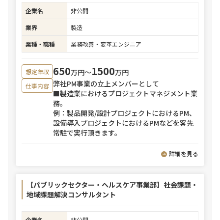
企業名
非公開
業界
製造
業種・職種
業務改善・変革エンジニア
650
1500
万円〜
万円
想定年収
弊社PM事業の立上メンバーとして
仕事内容
■製造業におけるプロジェクトマネジメント業
務。
例：製品開発/設計プロジェクトにおけるPM、
設備導入プロジェクトにおけるPMなどを客先
常駐で実行頂きます。
詳細を見る
【パブリックセクター・ヘルスケア事業部】社会課題・
地域課題解決コンサルタント
企業名
非公開