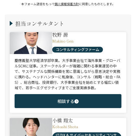
本フォーム送信をもって
個人情報保護方針
に同意したものとします。
担当コンサルタント
牧野 源
Makino Gen
コンサルティングファーム
慶應義塾大学経済学部卒業。大手事業会社で海外事業・グローバ
ルSCMに従事。ステークホルダーが複雑に関わる事業運営の中
で、サステナブルな関係構築を常に意識しながら意思決定や実務
に携わる。ヘッドハンターに転身後、コンサル（戦略・総合・FA
S）、総合商社、投資銀行、大手事業会社を始めとする幅広い領
域で、若手～エグゼクティブまでご支援実績多数。
相談する
小橋 翔太
Kobashi Shota
IT/DX & サイバーセキュリティコンサ