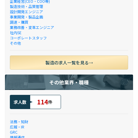
企業経営(CEO・COO等)
製造技術・品質管理
設計開発エンジニア
事業開発・製品企画
調達・購買
業務改善・変革エンジニア
社内SE
コーポレートスタッフ
その他
製造の求人一覧を見る
その他業界・職種
114
求人数
件
法務・知財
広報・IR
GRC
情報通信