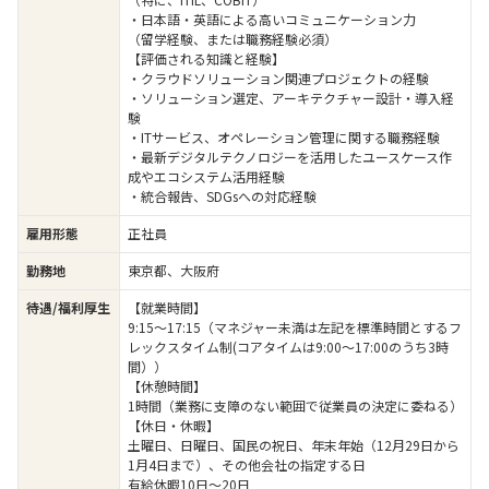
・日本語・英語による高いコミュニケーション力
（留学経験、または職務経験必須）
【評価される知識と経験】
・クラウドソリューション関連プロジェクトの経験
・ソリューション選定、アーキテクチャー設計・導入経
験
・ITサービス、オペレーション管理に関する職務経験
・最新デジタルテクノロジーを活用したユースケース作
成やエコシステム活用経験
・統合報告、SDGsへの対応経験
雇用形態
正社員
勤務地
東京都、大阪府
待遇/福利厚生
【就業時間】
9:15～17:15（マネジャー未満は左記を標準時間とするフ
レックスタイム制(コアタイムは9:00～17:00のうち3時
間））
【休憩時間】
1時間（業務に支障のない範囲で従業員の決定に委ねる）
【休日・休暇】
土曜日、日曜日、国民の祝日、年末年始（12月29日から
1月4日まで）、その他会社の指定する日
有給休暇10日～20日