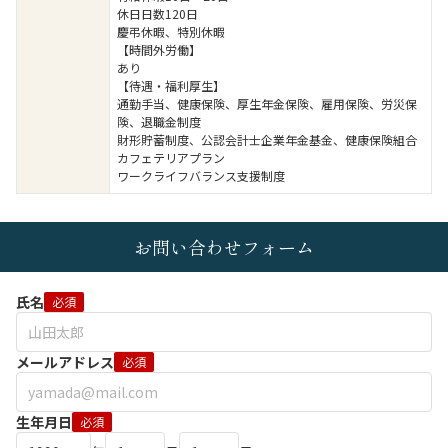
休日日数120日
慶弔休暇、特別休暇
【時間外労働】
あり
【待遇・福利厚生】
通勤手当、健康保険、厚生年金保険、雇用保険、労災保
険、退職金制度
財形貯蓄制度、公認会計士企業年金基金、健康保険組合
カフェテリアプラン
ワークライフバランス支援制度
お問い合わせフォーム
氏名
必須
メールアドレス
必須
生年月日
必須