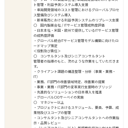
ト管理・利益予測システム導入支援
・車両開発領域のコスト管理におけるグローバルプロセ
ス整備及びシステム導入
・新車販売における利益予測システムのリプレース支援
〇 国内製薬会社 / ITサービス管理成熟度評価
・日本本社・米国・欧州で提供しているITサービス管理
の成熟度評価
・グローバル統合ITサービス管理モデル構築に向けたロ
ードマップ策定
＜役割及び責任＞
〇 コンサルタント及びシニアコンサルタント
管理者の指導のもと、次のような作業をしていただきま
す。
・クライアント課題の構造整理・分析（事業・業務・
IT）
・業務、IT部門の改善領域特定、改善案の提案
・事業・業務・IT部門の変革実行支援時のブリッジ
・先進的なソリューションの日本導入を推進
・グローバルCIOサーベイの実施
〇 マネジャー以上
・プロジェクトにおけるスケジュール、要員、予算、成
果物及びスコープの管理
・コンサルタント及びシニアコンサルタントへの作業指
示・品質レビュー
・（シニアマネジャー以上）新規案件受注に向けた提案