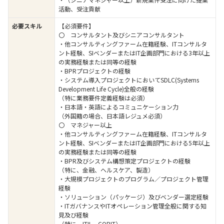
活動、受注貢献
必要スキル
【必須要件】
〇 コンサルタント及びシニアコンサルタント
・他コンサルティングファーム在籍経験、ITコンサルタ
ント経験、SIベンダーまたはIT企画部門における3年以上
の実務経験または同等の経験
・BPRプロジェクトの経験
・システム導入プロジェクトにおいてSDLC(Systems
Development Life Cycle)全般の経験
（特に業務要件定義経験は必須）
・日本語・英語によるコミュニケーション力
（外国籍の場合、日本語レジュメ必須）
〇 マネジャー以上
・他コンサルティングファーム在籍経験、ITコンサルタ
ント経験、SIベンダーまたはIT企画部門における5年以上
の実務経験または同等の経験
・BPR及びシステム構想策定プロジェクトの経験
（特に、金融、ヘルスケア、製造）
・大規模プロジェクトのプログラム／プロジェクト管理
経験
・ソリューション（パッケージ）及びベンダー選定経験
・ITガバナンスやITオペレーション管理全般に関する知
見及び経験
（特に、ITIL、COBIT）