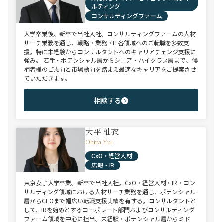
ルティング
コンサルティングファーム
大学卒業後、新卒で当社入社。コンサルティングファームの人材
サーチ業務を通じ、戦略・業務・IT各領域へのご転職を多数支
援。特に未経験からコンサルタントへのキャリアチェンジ支援に
強み。 若手・ポテンシャル層からシニア・ハイクラス層まで、候
補者様のご志向と市場動向を踏まえ最適なキャリアをご提案させ
ていただきます。
相談する
大平 柚衣
Ohira Yui
CxO・経営人材
広報・IR
東京女子大学卒業。新卒で当社入社。CxO・経営人材・IR・コン
サルティング領域における人材サーチ業務を通じ、ポテンシャル
層からCEOまで幅広い転職支援実績を有する。コンサルタントと
して、IRを始めとするコーポレート部門およびコンサルティング
ファーム領域を中心に担当。未経験・ポテンシャル層からミド