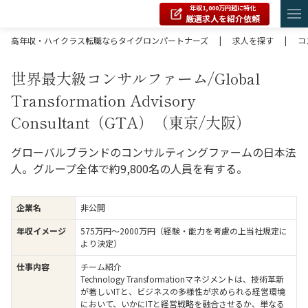
年収1,000万円超に特化
厳選求人を紹介依頼
高年収・ハイクラス転職ならタイグロンパートナーズ
|
求人を探す
|
コ
世界最大級コンサルファーム/Global
Transformation Advisory
Consultant（GTA）（東京/大阪）
グローバルブランドのコンサルティングファームの日本法
人。グループ全体で約9,800名の人員を有する。
企業名
非公開
年収イメージ
575万円〜2000万円（経験・能力を考慮の上当社規定に
より決定）
仕事内容
チーム紹介
Technology Transformationマネジメントは、技術革新
が著しいITと、ビジネスの多様性が求められる経営環境
において、いかにITと経営戦略を融合させるか、単なる