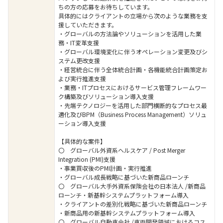
ちの方の応募をお待ちしています。
具体的にはクライアントの立場から次のような業務を支
援していただきます。
・グローバルの方法論やソリューションを活用した業
務・IT変革支援
・グローバル環境変化に伴うオペレーション変更及びシ
ステム更改支援
・経営統合に伴う全体統合計画・各機能統合計画策定お
よび実行推進支援
・業務・ITプロセスにおけるサービス管理フレームワー
ク構築及びソリューション導入支援
・先端テクノロジーを活用した部門横断的なプロセス最
適化及びBPM（Business Process Management）ソリュ
ーション導入支援
【具体的な案件】
〇 グローバル外資系ヘルスケア / Post Merger
Integration (PMI)支援
・事業買収後のPMI計画・実行推進
・グローバル成長戦略に基づいた新商品ローンチ
〇 グローバル大手外資系保険会社の日本法人 /新商品
ローンチ・新基幹システムプラットフォーム導入
・クライアントの差別化戦略に基づいた新商品ローンチ
・新商品用の新基幹システムプラットフォーム導入
〇 グローバル自動車会社 /車両開発領域におけるコス