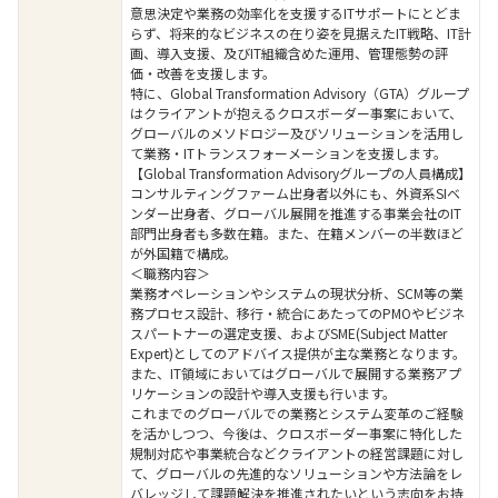
意思決定や業務の効率化を支援するITサポートにとどま
らず、将来的なビジネスの在り姿を見据えたIT戦略、IT計
画、導入支援、及びIT組織含めた運用、管理態勢の評
価・改善を支援します。
特に、Global Transformation Advisory（GTA）グループ
はクライアントが抱えるクロスボーダー事案において、
グローバルのメソドロジー及びソリューションを活用し
て業務・ITトランスフォーメーションを支援します。
【Global Transformation Advisoryグループの人員構成】
コンサルティングファーム出身者以外にも、外資系SIベ
ンダー出身者、グローバル展開を推進する事業会社のIT
部門出身者も多数在籍。また、在籍メンバーの半数ほど
が外国籍で構成。
＜職務内容＞
業務オペレーションやシステムの現状分析、SCM等の業
務プロセス設計、移行・統合にあたってのPMOやビジネ
スパートナーの選定支援、およびSME(Subject Matter
Expert)としてのアドバイス提供が主な業務となります。
また、IT領域においてはグローバルで展開する業務アプ
リケーションの設計や導入支援も行います。
これまでのグローバルでの業務とシステム変革のご経験
を活かしつつ、今後は、クロスボーダー事案に特化した
規制対応や事業統合などクライアントの経営課題に対し
て、グローバルの先進的なソリューションや方法論をレ
バレッジして課題解決を推進されたいという志向をお持