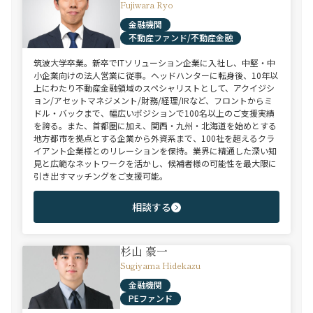
Fujiwara Ryo
金融機関
不動産ファンド/不動産金融
筑波大学卒業。新卒でITソリューション企業に入社し、中堅・中
小企業向けの法人営業に従事。ヘッドハンターに転身後、10年以
上にわたり不動産金融領域のスペシャリストとして、アクイジシ
ョン/アセットマネジメント/財務/経理/IRなど、フロントからミ
ドル・バックまで、幅広いポジションで100名以上のご支援実績
を誇る。また、首都圏に加え、関西・九州・北海道を始めとする
地方都市を拠点とする企業から外資系まで、100社を超えるクラ
イアント企業様とのリレーションを保持。業界に精通した深い知
見と広範なネットワークを活かし、候補者様の可能性を最大限に
引き出すマッチングをご支援可能。
相談する
杉山 豪一
Sugiyama Hidekazu
金融機関
PEファンド