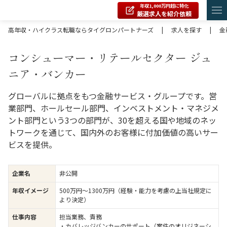
年収1,000万円超に特化
厳選求人を紹介依頼
高年収・ハイクラス転職ならタイグロンパートナーズ
|
求人を探す
|
金
コンシューマー・リテールセクター ジュ
ニア・バンカー
グローバルに拠点をもつ金融サービス・グループです。営
業部門、ホールセール部門、インベストメント・マネジメ
ント部門という3つの部門が、30を超える国や地域のネッ
トワークを通じて、国内外のお客様に付加価値の高いサー
ビスを提供。
企業名
非公開
年収イメージ
500万円〜1300万円（経験・能力を考慮の上当社規定に
より決定）
仕事内容
担当業務、責務
・カバレッジバンカーのサポート（案件のオリジネーシ