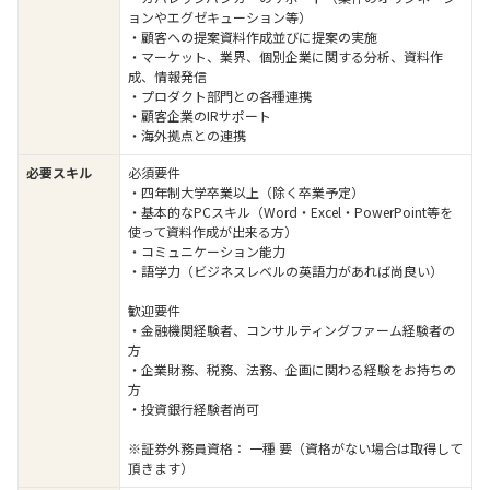
ョンやエグゼキューション等）
・顧客への提案資料作成並びに提案の実施
・マーケット、業界、個別企業に関する分析、資料作
成、情報発信
・プロダクト部門との各種連携
・顧客企業のIRサポート
・海外拠点との連携
必要スキル
必須要件
・四年制大学卒業以上（除く卒業予定）
・基本的なPCスキル（Word・Excel・PowerPoint等を
使って資料作成が出来る方）
・コミュニケーション能力
・語学力（ビジネスレベルの英語力があれば尚良い）
歓迎要件
・金融機関経験者、コンサルティングファーム経験者の
方
・企業財務、税務、法務、企画に関わる経験をお持ちの
方
・投資銀行経験者尚可
※証券外務員資格： 一種 要（資格がない場合は取得して
頂きます）