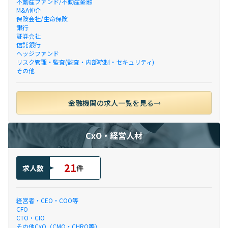
不動産ファンド/不動産金融
M&A仲介
保険会社/生命保険
銀行
証券会社
信託銀行
ヘッジファンド
リスク管理・監査(監査・内部統制・セキュリティ)
その他
金融機関の求人一覧を見る
CxO・経営人材
21
求人数
件
経営者・CEO・COO等
CFO
CTO・CIO
その他CxO（CMO・CHRO等）