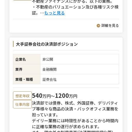
不動産ファイナンスにかかる、以下の業務。
・不動産のバリュエーション及び各種リスク検
証。
⋯
もっと見る
詳細を見る
大手証券会社の決済部ポジション
企業名
非公開
業界
金融機関
業種・職種
証券会社
540
1200
万円〜
万円
想定年収
決済部では債券、株式、外国証券、デリバティ
仕事内容
ブ等様々な商品の決済・バックオフィス業務を
担っています。
デイリー業務には時限性があることから時間内
に正確な業務の遂行が求められます。