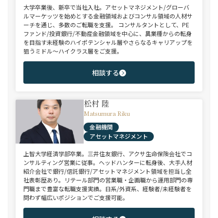
大学卒業後、新卒で当社入社。アセットマネジメント/グローバ
ルマーケッツを始めとする金融領域およびコンサル領域の人材サ
ーチを通じ、多数のご転職を支援。 コンサルタントとして、PE
ファンド/投資銀行/不動産金融領域を中心に、異業種からの転身
を目指す未経験のハイポテンシャル層やさらなるキャリアップを
狙うミドル～ハイクラス層をご支援。
相談する
松村 陸
Matsumura Riku
金融機関
アセットマネジメント
上智大学経済学部卒業。三井住友銀行、アクサ生命保険会社でコ
ンサルティング営業に従事。ヘッドハンターに転身後、大手人材
紹介会社で銀行/信託銀行/アセットマネジメント領域を担当し全
社表彰歴あり。リテール部門の営業職・企画職から運用部門の専
門職まで豊富な転職支援実績。日系/外資系、経験者/未経験者を
問わず幅広いポジションでご支援可能。