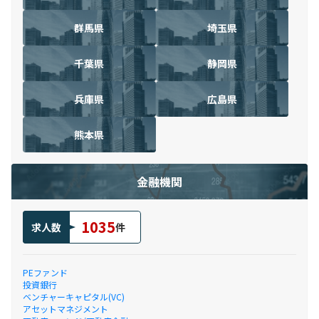
群馬県
埼玉県
千葉県
静岡県
兵庫県
広島県
熊本県
金融機関
1035
求人数
件
PEファンド
投資銀行
ベンチャーキャピタル(VC)
アセットマネジメント