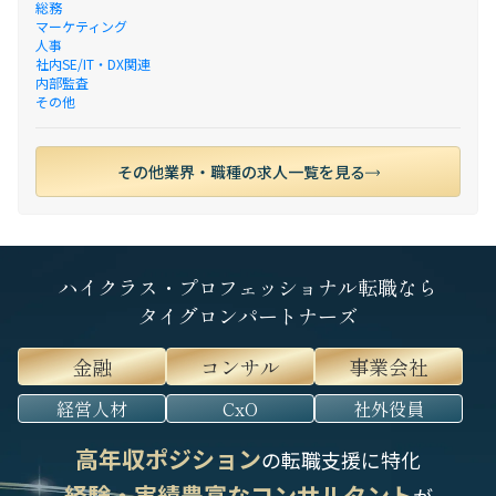
総務
マーケティング
人事
社内SE/IT・DX関連
内部監査
その他
その他業界・職種の求人一覧を見る
ハイクラス・プロフェッショナル転職なら
タイグロンパートナーズ
金融
コンサル
事業会社
経営人材
CxO
社外役員
高年収ポジション
の転職支援に特化
経験・実績豊富なコンサルタント