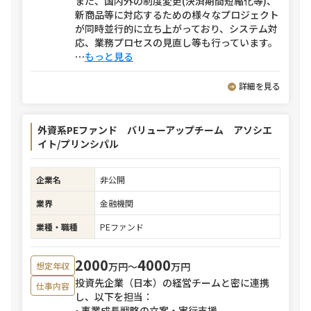
また、国内外の制度変更(決済期間短縮化等)、
新商品等に対応するための様々なプロジェクト
が同時並行的に立ち上がっており、システム対
応、業務プロセスの見直し等も行っています。
⋯
もっと見る
詳細を見る
外資系PEファンド バリューアップチーム アソシエ
イト/プリンシパル
企業名
非公開
業界
金融機関
業種・職種
PEファンド
2000
4000
万円〜
万円
想定年収
投資先企業（日本）の経営チームと密に連携
仕事内容
し、以下を担当：
• 事業成長戦略の立案・実行支援